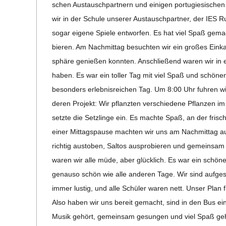
C
schen Aus­tausch­part­nern und eini­gen por­tu­gie­si­s
wir in der Schule unse­rer Aus­tausch­part­ner, der IES R
H
sogar eigene Spiele ent­wor­fen. Es hat viel Spaß gema
bie­ren. Am Nach­mit­tag besuch­ten wir ein gro­ßes Ein
U
sphäre genie­ßen konn­ten. Anschlie­ßend waren wir in ei
haben. Es war ein tol­ler Tag mit viel Spaß und schö­nen
L
beson­ders erleb­nis­rei­chen Tag. Um 8:00 Uhr fuh­ren 
de­ren Pro­jekt: Wir pflanz­ten ver­schie­dene Pflan­zen im
E
setzte die Setz­linge ein. Es machte Spaß, an der fri­s
einer Mit­tags­pause mach­ten wir uns am Nach­mit­tag au
rich­tig aus­to­ben, Sal­tos aus­pro­bie­ren und gemein­s
waren wir alle müde, aber glück­lich. Es war ein schö­n
genauso schön wie alle ande­ren Tage. Wir sind auf­ge­
immer lus­tig, und alle Schü­ler waren nett. Unser Plan
Also haben wir uns bereit gemacht, sind in den Bus ein
Musik gehört, gemein­sam gesun­gen und viel Spaß geha