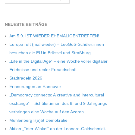
NEU­ESTE BEITRÄGE
Am 5.9. IST WIEDER EHEMALIGENTREFFEN!
Europa ruft (mal wie­der) – LeoGoS-Schüler:innen
besu­chen die EU in Brüs­sel und Straßburg
„Life in the Digi­tal Age“ – eine Woche vol­ler digi­ta­ler
Erleb­nisse und rea­ler Freundschaft
Stadt­ra­deln 2026
Erin­ne­run­gen an Hannover
„Demo­cracy con­nects: A crea­tive and inter­cul­tu­ral
exch­ange” – Schüler:innen des 8. und 9 Jahr­gangs
ver­brin­gen eine Woche auf den Azoren
Müh­len­berg li(e)bt Demokratie
Aktion „Toter Win­kel“ an der Leonore-Goldschmidt-