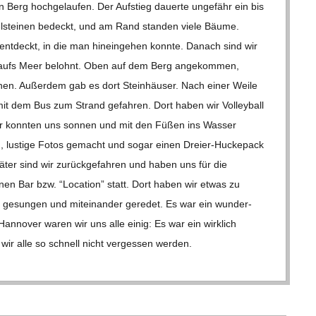
erg hoch­ge­lau­fen. Der Auf­stieg dau­erte unge­fähr ein bis
el­stei­nen bedeckt, und am Rand stan­den viele Bäume.
nt­deckt, in die man hin­ein­ge­hen konnte. Danach sind wir
icht aufs Meer belohnt. Oben auf dem Berg ange­kom­men,
en. Außer­dem gab es dort Stein­häu­ser. Nach einer Weile
 mit dem Bus zum Strand gefah­ren. Dort haben wir Vol­ley­ball
r konn­ten uns son­nen und mit den Füßen ins Was­ser
n, lus­tige Fotos gemacht und sogar einen Dreier-Hucke­­pack
ä­ter sind wir zurück­ge­fah­ren und haben uns für die
i­nen Bar bzw. “Loca­tion” statt. Dort haben wir etwas zu
gesun­gen und mit­ein­an­der gere­det. Es war ein wun­der­
 Han­no­ver waren wir uns alle einig: Es war ein wirk­lich
s wir alle so schnell nicht ver­ges­sen wer­den.