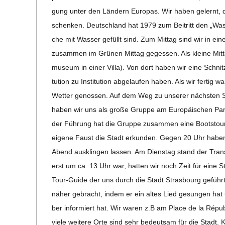
gung unter den Län­dern Euro­pas. Wir haben gelernt, das
schen­ken. Deutsch­land hat 1979 zum Bei­tritt den „Was­s
che mit Was­ser gefüllt sind. Zum Mit­tag sind wir in ei
zusam­men im Grü­nen Mit­tag geges­sen. Als kleine Mit
mu­seum in einer Villa). Von dort haben wir eine Schnit­z
tu­tion zu Insti­tu­tion abge­lau­fen haben. Als wir fer­t
Wet­ter genos­sen. Auf dem Weg zu unse­rer nächs­ten St
haben wir uns als große Gruppe am Euro­päi­schen Par­l
der Füh­rung hat die Gruppe zusam­men eine Boots­tour 
eigene Faust die Stadt erkun­den. Gegen 20 Uhr habe
Abend aus­klin­gen las­sen. Am Diens­tag stand der Trans
erst um ca. 13 Uhr war, hat­ten wir noch Zeit für eine St
Tour-Guide der uns durch die Stadt Stras­bourg geführt
näher gebracht, indem er ein altes Lied gesun­gen hat u
ber infor­miert hat. Wir waren z.B am Place de la Ré­pu­
viele wei­tere Orte sind sehr bedeut­sam für die Stadt. 