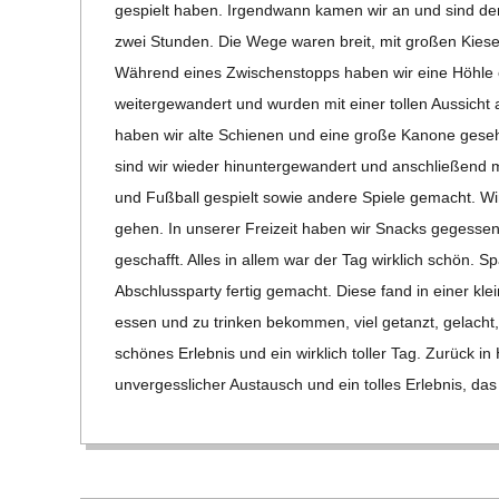
gespielt haben. Irgend­wann kamen wir an und sind den B
zwei Stun­den. Die Wege waren breit, mit gro­ßen Kie­s
Wäh­rend eines Zwi­schen­stopps haben wir eine Höhle e
wei­ter­ge­wan­dert und wur­den mit einer tol­len Aus­s
haben wir alte Schie­nen und eine große Kanone gese­h
sind wir wie­der hin­un­ter­ge­wan­dert und anschlie­ßend
und Fuß­ball gespielt sowie andere Spiele gemacht. Wi
gehen. In unse­rer Frei­zeit haben wir Snacks geges­se
geschafft. Alles in allem war der Tag wirk­lich schön. Sp
Abschluss­party fer­tig gemacht. Diese fand in einer kle
essen und zu trin­ken bekom­men, viel getanzt, gelacht, 
schö­nes Erleb­nis und ein wirk­lich tol­ler Tag. Zurück in
unver­gess­li­cher Aus­tausch und ein tol­les Erleb­nis, da