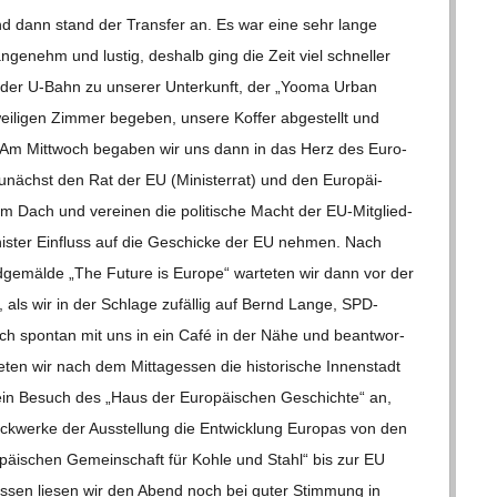
 und dann stand der Trans­fer an. Es war eine sehr lange
ge­nehm und lus­tig, des­halb ging die Zeit viel schnel­ler
it der U‑Bahn zu unse­rer Unter­kunft, der „Yooma Urban
­li­gen Zim­mer bege­ben, unsere Kof­fer abge­stellt und
 Am Mitt­woch bega­ben wir uns dann in das Herz des Euro­
zunächst den Rat der EU (Minis­ter­rat) und den Euro­päi­
em Dach und ver­ei­nen die poli­ti­sche Macht der EU-Mit­­glied­
Minis­ter Ein­fluss auf die Geschi­cke der EU neh­men. Nach
­ge­mälde „The Future is Europe“ war­te­ten wir dann vor der
 als wir in der Schlage zufäl­lig auf Bernd Lange, SPD-
tzte sich spon­tan mit uns in ein Café in der Nähe und beant­wor­
ten wir nach dem Mit­tag­essen die his­to­ri­sche Innen­stadt
 ein Besuch des „Haus der Euro­päi­schen Geschichte“ an,
ock­werke der Aus­stel­lung die Ent­wick­lung Euro­pas von den
o­päi­schen Gemein­schaft für Kohle und Stahl“ bis zur EU
­essen lie­sen wir den Abend noch bei guter Stim­mung in