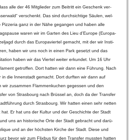
s alle der 46 Mit­glie­der zum Bei­tritt ein Geschenk ver­
er­wald“ ver­schenkt. Das sind durch­sich­tige Säu­len, wel­
ne Piz­ze­ria ganz in der Nähe gegan­gen und haben alle
­tags­pause waren wir im Gar­ten des Lieu d’Europe (Euro­pa­
el­jagd durch das Euro­pa­vier­tel gemacht, mit der wir Insti­
ig waren, haben wir uns noch in einen Park gesetzt und das
a­tion haben wir das Vier­tel wei­ter erkun­det. Um 16 Uhr
a­ment getrof­fen. Dort hat­ten wir dann eine Füh­rung. Nach
in die Innen­stadt gemacht. Dort durf­ten wir dann auf
n wir zusam­men Flam­men­ku­chen geges­sen und den
­fer von Stras­bourg nach Brüs­sel an, doch da der Trans­fer
adt­füh­rung durch Stras­bourg. Wir hat­ten einen sehr net­ten
 hat. Er hat uns der Kul­tur und der Geschichte der Stadt
nd uns an his­to­ri­sche Orte der Stadt gebracht und dar­ü­
bli­que und an der höchs­ten Kir­che der Stadt. Diese und
Kurz bevor wir zum Flix­bus für den Trans­fer muss­ten hat­ten