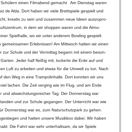
chen Schü­lern einen Film­abend gemacht. Am Diens­tag waren
uiz de Alda. Dort haben wir viele Brett­spiele gespielt und
cht, krea­tiv zu sein und zusam­men neue Ideen aus­zu­pro­
­kaufs­zen­trum, in dem wir shop­pen waren und die Atmo­
ner Spiel­halle, wo wir unter ande­rem Bow­ling gespielt
 gemein­sa­men Erleb­nis­sen! Am Mitt­woch hat­ten wir einen
wir zur Schule und der Vor­mit­tag begann mit einem beson­
 Gar­ten. Jeder half flei­ßig mit, lockerte die Erde auf und
chen Luft zu arbei­ten und etwas für die Umwelt zu tun. Nach
f den Weg in eine Tram­po­lin­halle. Dort konn­ten wir uns
am viel lachen. Die Zeit ver­ging wie im Flug, und am Ende
er und abwechs­lungs­rei­cher Tag. Der Don­ners­tag war
stan­den und zur Schule gegan­gen. Der Unter­richt war wie
 für Don­ners­tag war es, zum Natur­schutz­park zu gehen.
­ge­stie­gen und hat­ten unsere Musik­box dabei. Wir haben
bt. Die Fahrt war sehr unter­halt­sam, da wir Spiele