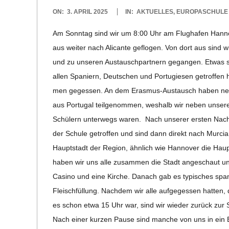
C
2025-
ON:
3. APRIL 2025
IN:
AKTUELLES
,
EUROPASCHULE
04-
Am Sonn­tag sind wir um 8:00 Uhr am Flug­ha­fen Han­n
H
03
aus wei­ter nach Ali­cante geflo­gen. Von dort aus sind 
M
und zu unse­ren Aus­tausch­part­nern gegan­gen. Etwas s
allen Spa­ni­ern, Deut­schen und Por­tu­gie­sen getrof­f
I
men geges­sen. An dem Eras­­mus-Aus­­­tausch haben ne
aus Por­tu­gal teil­ge­nom­men, wes­halb wir neben unse­r
D
Schü­lern unter­wegs waren. Nach unse­rer ers­ten Nach
der Schule getrof­fen und sind dann direkt nach Mur­cia
T
Haupt­stadt der Region, ähn­lich wie Han­no­ver die Haupt
haben wir uns alle zusam­men die Stadt ange­schaut und
-
Casino und eine Kir­che. Danach gab es typi­sches spa­n
Fleisch­fül­lung. Nach­dem wir alle auf­ge­ges­sen hat­ten,
S
es schon etwa 15 Uhr war, sind wir wie­der zurück zur S
Nach einer kur­zen Pause sind man­che von uns in ein E