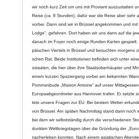
wir noch kurz Zeit um uns mit Pro­vi­ant aus­zu­stat­ten
Reise (ca. 8 Stun­den), dafür war die Reise aber sehr an
vor­bei. Dann sind wir in Brüs­sel ange­kom­men und m
Lodge“, gefah­ren. Dort haben wir uns dann auf die jewei
danach im Foyer noch einige Run­den Kar­ten gespielt.
päi­schen Vier­tels in Brüs­sel und besuch­ten mor­gens 
schen Rat. Beide Insti­tu­tio­nen befin­den sich unter ein
s­­staa­­ten, die hier über ihre Staats­ober­häup­ter und 
einem kur­zen Spa­zier­gang vor­bei am bekann­ten Wand
Pom­mes­bude „Mai­son Antoine“ auf unser Mit­tag­essen,
Euro­­pa­a­b­­ge­or­d­­ne­­ter aus Han­no­ver tra­fen. Er se
tete unsere Fra­gen zur EU. Bei bes­tem Wet­ter erkun­de­
von Brüs­sel. Am spä­ten Nach­mit­tag stand dann noch
bei dem wir selbst­stän­dig durch die ver­schie­de­nen St
dunk­len Welt­kriegs­ta­gen über die Grün­dung der „Eur
nach­er­le­ben konn­ten. Nach einem asia­ti­schen Abend