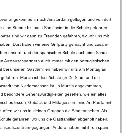
o­ver ange­kom­men, nach Ams­ter­dam geflo­gen und von dort
wir eine Stunde bis nach San Javier in die Schule gefah­ren
pä­ter sind wir dann zu Freun­den gefah­ren, wo wir uns mit
en haben. Dort haben wir eine Grill­party gemacht und zusam­
ben unse­rer und der spa­ni­schen Schule auch eine Schule
en Aus­tausch­part­nern auch immer mit den por­tu­gie­si­schen
t bei unse­ren Gast­fa­mi­lien haben wir uns am Mon­tag an
 gefah­ren. Mur­cia ist die nächste große Stadt und die
­stadt von Nie­der­sach­sen ist. In Mur­cia ange­kom­men,
 beson­dere Sehens­wür­dig­kei­ten gese­hen, wie ein altes
i­sches Essen, Gebäck und Mit­tag­essen: eine Art Paella mit
 durf­ten wir uns in klei­nen Grup­pen die Stadt anse­hen. Als
chule gefah­ren, wo uns die Gast­fa­mi­lien abge­holt haben.
in­kaufs­zen­trum gegan­gen. Andere haben mit ihren spa­ni­