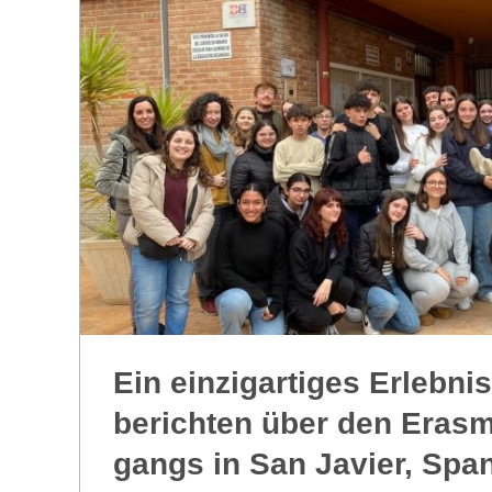
R
E
-
G
O
L
Ein ein­zig­ar­ti­ges Erleb­n
D
berich­ten über den Eras­
S
gangs in San Javier, Spa