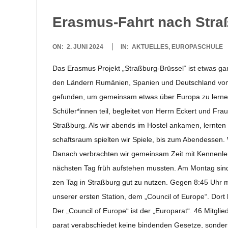
Eras­mus-Fahrt nach Straß
2024-
ON:
2. JUNI 2024
IN:
AKTUELLES
,
EUROPASCHULE
06-
Das Eras­mus Pro­jekt „Stra­ß­­burg-Brüs­­sel“ ist etwas
02
den Län­dern Rumä­nien, Spa­nien und Deutsch­land vom
ge­fun­den, um gemein­sam etwas über Europa zu ler­ne
Schüler*innen teil, beglei­tet von Herrn Eckert und Fr
Straß­burg. Als wir abends im Hos­tel anka­men, lern­t
schafts­raum spiel­ten wir Spiele, bis zum Abend­essen. 
Danach ver­brach­ten wir gemein­sam Zeit mit Ken­nen­lern­
nächs­ten Tag früh auf­ste­hen muss­ten. Am Mon­tag sind
zen Tag in Straß­burg gut zu nut­zen. Gegen 8:45 Uhr m
unse­rer ers­ten Sta­tion, dem „Coun­cil of Europe“. 
Der „Coun­cil of Europe“ ist der „Euro­pa­rat“. 46 Mit­gli
pa­rat ver­ab­schie­det keine bin­den­den Gesetze, son­de