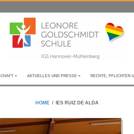
­SCHAFT
AKTU­EL­LES UND PRESSE
RECHTE, PFLICH­TEN 
HOME
IES RUIZ DE ALDA