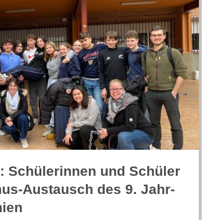
is: Schü­le­rin­nen und Schü­ler
mus-Aus­tausch des 9. Jahr­
nien