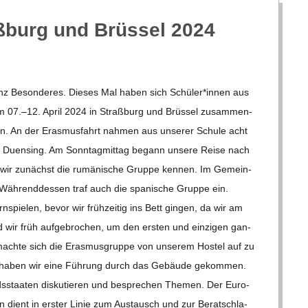
­burg und Brüs­sel 2024
 ganz Beson­de­res. Die­ses Mal haben sich Schüler*innen aus
 07.–12. April 2024 in Straß­burg und Brüs­sel zusam­men­
n. An der Eras­mus­fahrt nah­men aus unse­rer Schule acht
au Duen­sing. Am Sonn­tag­mit­tag begann unsere Reise nach
en wir zunächst die rumä­ni­sche Gruppe ken­nen. Im Gemein­
Wäh­rend­des­sen traf auch die spa­ni­sche Gruppe ein.
spie­len, bevor wir früh­zei­tig ins Bett gin­gen, da wir am
 wir früh auf­ge­bro­chen, um den ers­ten und ein­zi­gen gan­
achte sich die Eras­mus­gruppe von unse­rem Hos­tel auf zu
Dort haben wir eine Füh­rung durch das Gebäude gekom­men.
eds­staa­ten dis­ku­tie­ren und bespre­chen The­men. Der Euro­
rn dient in ers­ter Linie zum Aus­tausch und zur Berat­schla­