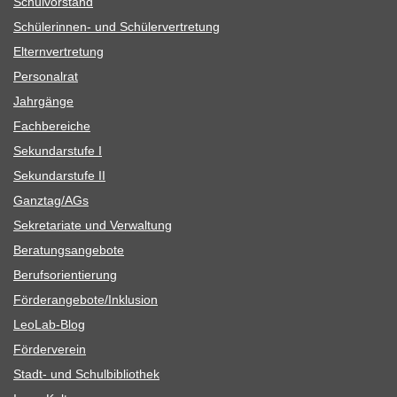
Schul­vor­stand
Schü­le­rin­nen- und Schülervertretung
Eltern­ver­tre­tung
Per­so­nal­rat
Jahr­gänge
Fach­be­rei­che
Sekun­dar­stufe I
Sekun­dar­stufe II
Ganztag/​​AGs
Sekre­ta­riate und Verwaltung
Bera­tungs­an­ge­bote
Berufs­ori­en­tie­rung
Förderangebote/​​Inklusion
Leo­Lab-Blog
För­der­ver­ein
Stadt- und Schulbibliothek