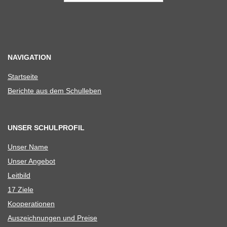
NAVIGATION
Start­seite
Berichte aus dem Schulleben
UNSER SCHULPROFIL
Unser Name
Unser Ange­bot
Leit­bild
17 Ziele
Koope­ra­tio­nen
Aus­zeich­nun­gen und Preise