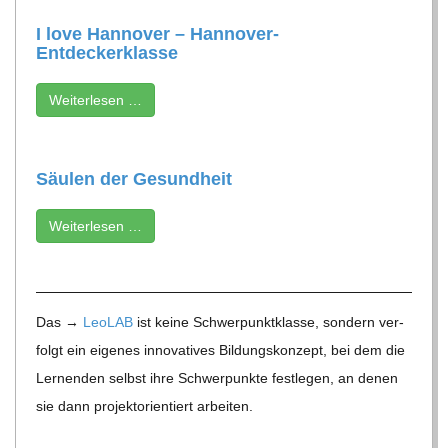
I love Han­no­ver – Hannover-
Entdeckerklasse
Wei­ter­le­sen …
Säu­len der Gesundheit
Wei­ter­le­sen …
Das →
Leo­LAB
ist keine Schwer­punkt­klasse, son­dern ver­
folgt ein eige­nes inno­va­ti­ves Bil­dungs­kon­zept, bei dem die
Ler­nen­den selbst ihre Schwer­punkte fest­le­gen, an denen
sie dann pro­jekt­ori­en­tiert arbeiten.