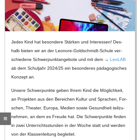
R
E
Jedes Kind hat beson­dere Stär­ken und Inter­es­sen! Des­
-
halb bie­ten wir an der Leo­nore-Gold­schmidt-Schule ver­
G
schie­dene Schwer­punkt­an­ge­bote und mit dem →
Leo­LAB
ab dem Schul­jahr 2024/​25 ein beson­de­res päd­ago­gi­sches
O
Kon­zept an.
Unsere Schwer­punkte geben Ihrem Kind die Mög­lich­keit,
L
an Pro­jek­ten aus den Berei­chen Kul­tur und Spra­chen, For­
schen, Thea­ter, Europa, Medien sowie Gesund­heit teil­zu­
D
neh­men, an dem es Freude hat. Die Schwer­punkte fin­den
in zwei Unter­richts­stun­den in der Woche statt und wer­den
S
von der Klas­sen­lei­tung begleitet.