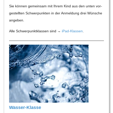
C
Sie kön­nen gemein­sam mit Ihrem Kind aus den unten vor­
ge­stell­ten Schwer­punk­ten in der Anmel­dung drei Wün­sche
H
angeben.
M
Alle Schwer­punkt­klas­sen sind →
iPad-Klas­sen
.
I
D
T
-
S
Was­­ser-Klasse