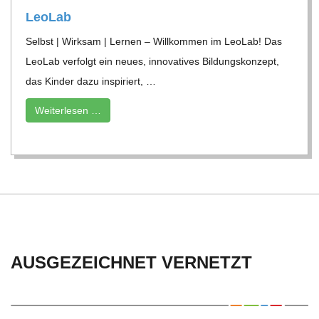
Leo­Lab
Selbst | Wirk­sam | Ler­nen – Will­kom­men im Leo­Lab! Das
Leo­Lab ver­folgt ein neues, inno­va­ti­ves Bil­dungs­kon­zept,
das Kin­der dazu inspi­riert, …
Wei­ter­le­sen …
2024-
02-
23
AUSGEZEICHNET VERNETZT