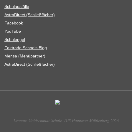
Schul­aus­fälle
Astra­Di­rect (Schließ­fä­cher)
Face­book
You­Tube
Schul­en­gel
Fair­trade Schools Blog
Mensa (Menü­part­ner)
Astra­Di­rect (Schließ­fä­cher)
Leonore-Goldschmidt-Schule, IGS Hannover-Mühlenberg 2026