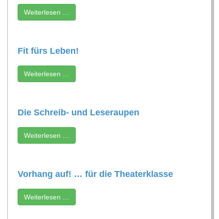
C
Wei­ter­le­sen …
H
Fit fürs Leben!
U
Wei­ter­le­sen …
L
E
Die Schreib- und Leseraupen
Wei­ter­le­sen …
Vor­hang auf! … für die Theaterklasse
Wei­ter­le­sen …