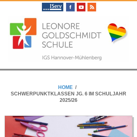
Skip
to
content
L
Primary
E
Navigation
HOME
Menu
SCHWERPUNKTKLASSEN JG. 6 IM SCHULJAHR
O
2025/26
N
O