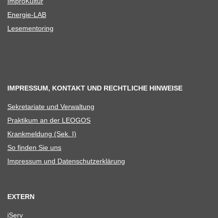
Impro­Kul­tur
Ener­­gie-LAB
Lese­men­to­ring
IMPRESSUM, KONTAKT UND RECHTLICHE HINWEISE
Sekre­ta­riate und Verwaltung
Prak­ti­kum an der LEOGOS
Krank­mel­dung (Sek. I)
So fin­den Sie uns
Impres­sum und Datenschutzerklärung
EXTERN
iServ