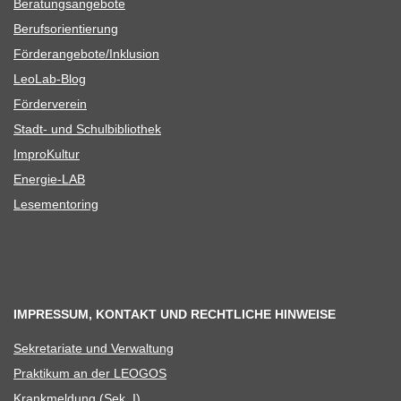
Bera­tungs­an­ge­bote
Berufs­ori­en­tie­rung
Förderangebote/​​Inklusion
Leo­Lab-Blog
För­der­ver­ein
Stadt- und Schulbibliothek
Impro­Kul­tur
Ener­­gie-LAB
Lese­men­to­ring
IMPRESSUM, KONTAKT UND RECHTLICHE HINWEISE
Sekre­ta­riate und Verwaltung
Prak­ti­kum an der LEOGOS
Krank­mel­dung (Sek. I)