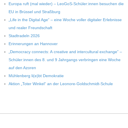
C
Europa ruft (mal wie­der) – LeoGoS-Schüler:innen besu­chen die
EU in Brüs­sel und Straßburg
H
„Life in the Digi­tal Age“ – eine Woche vol­ler digi­ta­ler Erleb­nisse
und rea­ler Freundschaft
U
Stadt­ra­deln 2026
Erin­ne­run­gen an Hannover
L
„Demo­cracy con­nects: A crea­tive and inter­cul­tu­ral exch­ange” –
Schüler:innen des 8. und 9 Jahr­gangs ver­brin­gen eine Woche
E
auf den Azoren
Müh­len­berg li(e)bt Demokratie
Aktion „Toter Win­kel“ an der Leonore-Goldschmidt-Schule