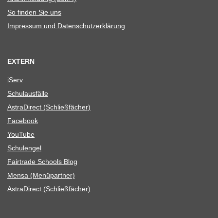
So fin­den Sie uns
Impres­sum und Datenschutzerklärung
EXTERN
iServ
Schul­aus­fälle
Astra­Di­rect (Schließ­fä­cher)
Face­book
You­Tube
Schul­en­gel
Fair­trade Schools Blog
Mensa (Menü­part­ner)
Astra­Di­rect (Schließ­fä­cher)