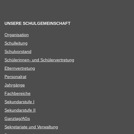
UNSERE SCHULGEMEINSCHAFT
Orga­ni­sa­tion
Schul­lei­tung
Schul­vor­stand
Schü­le­rin­nen- und Schülervertretung
Eltern­ver­tre­tung
Per­so­nal­rat
Jahr­gänge
Fach­be­rei­che
Sekun­dar­stufe I
Sekun­dar­stufe II
Ganztag/​​AGs
Sekre­ta­riate und Verwaltung