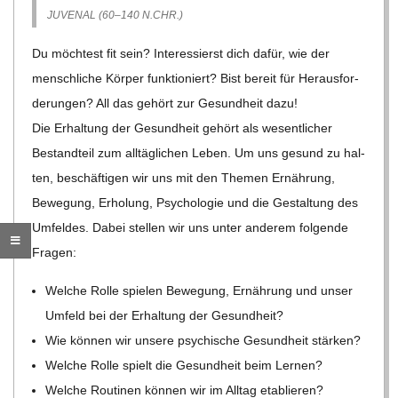
O
JUVE­NAL (60–140 N.CHR.)
R
Du möch­test fit sein? Inter­es­sierst dich dafür, wie der
mensch­li­che Kör­per funk­tio­niert? Bist bereit für Her­aus­for­
E
de­run­gen? All das gehört zur Gesund­heit dazu!
Die Erhal­tung der Gesund­heit gehört als wesent­li­cher
-
Bestand­teil zum all­täg­li­chen Leben. Um uns gesund zu hal­
ten, beschäf­ti­gen wir uns mit den The­men Ernäh­rung,
G
Bewe­gung, Erho­lung, Psy­cho­lo­gie und die Gestal­tung des
Umfel­des. Dabei stel­len wir uns unter ande­rem fol­gende
O
Fragen:
L
Wel­che Rolle spie­len Bewe­gung, Ernäh­rung und unser
Umfeld bei der Erhal­tung der Gesundheit?
D
Wie kön­nen wir unsere psy­chi­sche Gesund­heit stärken?
Wel­che Rolle spielt die Gesund­heit beim Lernen?
S
Wel­che Rou­ti­nen kön­nen wir im All­tag etablieren?