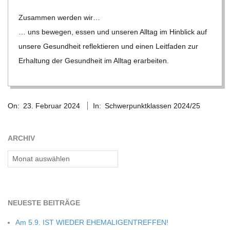
C
Zusam­men wer­den wir…
… uns bewe­gen, essen und unse­ren All­tag im Hin­blick auf
H
unsere Gesund­heit reflek­tie­ren und einen Leit­fa­den zur
Erhal­tung der Gesund­heit im All­tag erarbeiten.
M
2024-
I
On:
23. Februar 2024
In:
Schwerpunktklassen 2024/25
02-
23
D
ARCHIV
T
Archiv
-
NEU­ESTE BEITRÄGE
S
Am 5.9. IST WIEDER EHEMALIGENTREFFEN!