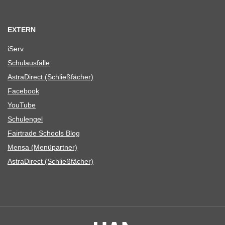
EXTERN
iServ
Schul­aus­fälle
Astra­Di­rect (Schließ­fä­cher)
Face­book
You­Tube
Schul­en­gel
Fair­trade Schools Blog
Mensa (Menü­part­ner)
Astra­Di­rect (Schließ­fä­cher)