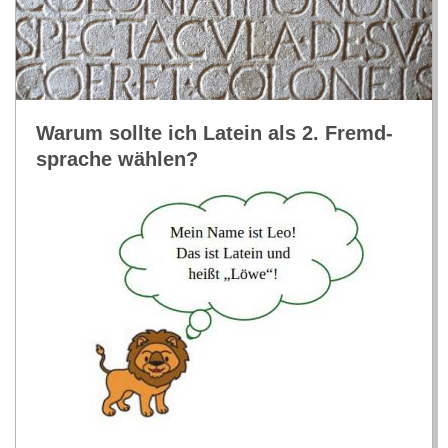
R
E
Warum sollte ich Latein als 2. Fremd­
-
spra­che wählen?
G
O
L
D
S