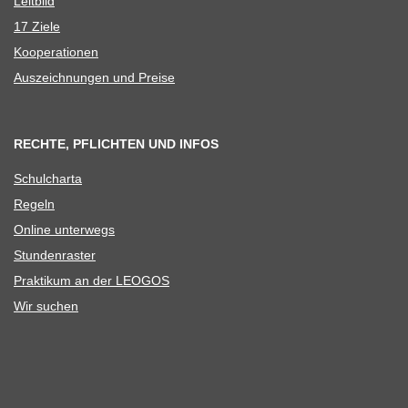
Leit­bild
17 Ziele
Koope­ra­tio­nen
Aus­zeich­nun­gen und Preise
RECHTE, PFLICHTEN UND INFOS
Schul­charta
Regeln
Online unter­wegs
Stun­den­ras­ter
Prak­ti­kum an der LEOGOS
Wir suchen