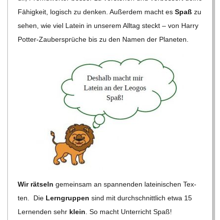
C
Fähig­keit, logisch zu den­ken. Außer­dem macht es
Spaß
zu
H
sehen, wie viel Latein in unse­rem All­tag steckt – von Harry
Pot­ter-Zau­ber­sprü­che bis zu den Namen der Planeten.
U
L
E
Wir rät­seln
gemein­sam an span­nen­den latei­ni­schen Tex­
ten. Die
Lern­grup­pen
sind mit durch­schnitt­lich etwa 15
Ler­nen­den sehr
klein
. So macht Unter­richt Spaß!