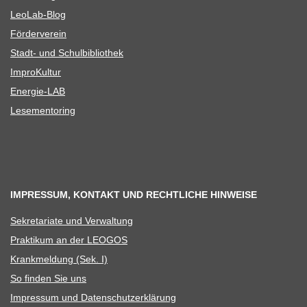
Leo­Lab-Blog
För­der­ver­ein
Stadt- und Schulbibliothek
Impro­Kul­tur
Ener­­gie-LAB
Lese­men­to­ring
IMPRESSUM, KONTAKT UND RECHTLICHE HINWEISE
Sekre­ta­riate und Verwaltung
Prak­ti­kum an der LEOGOS
Krank­mel­dung (Sek. I)
So fin­den Sie uns
Impres­sum und Datenschutzerklärung