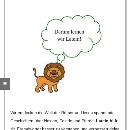
C
H
M
I
D
T
-
Wir ent­de­cken die Welt der Römer und lesen span­nende
S
Geschich­ten über Hel­den, Feinde und Pferde.
Latein hilft
dir, Fremd­wör­ter bes­ser zu ver­ste­hen und ver­bes­sert deine