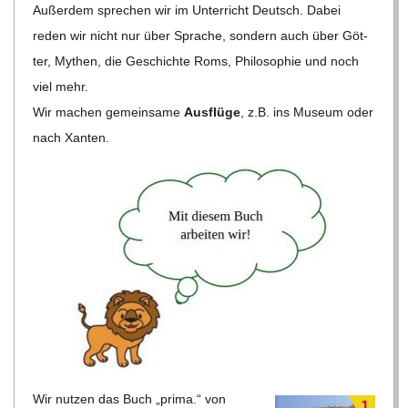
Außer­dem spre­chen wir im Unter­richt Deutsch. Dabei
reden wir nicht nur über Spra­che, son­dern auch über Göt­
ter, Mythen, die Geschichte Roms, Phi­lo­so­phie und noch
viel mehr.
Wir machen gemein­same
Aus­flüge
, z.B. ins Museum oder
nach Xanten.
Wir nut­zen das Buch „prima.“ von