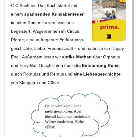
C.C.Buchner. Das Buch star­tet mit
einem
span­nen­den Kri­mi­aben­teuer
im alten Rom mit allem, was uns
begeis­tert: Wagen­ren­nen im Cir­cus,
Pferde, eine auf­re­gende Ent­füh­rungs­
ge­schichte, Liebe, Freund­schaft – und natür­lich ein Happy
End. Außer­dem lesen wir
antike Mythen
über Orpheus
und Eury­dike, Geschich­ten über
die Ent­ste­hung Roms
durch Romu­lus und Remus und eine
Lie­bes­ge­schichte
von Kleo­pa­tra und Cäsar.