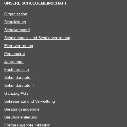
UNSERE SCHULGEMEINSCHAFT
Orga­ni­sa­tion
Schul­lei­tung
Schul­vor­stand
Schü­le­rin­nen- und Schülervertretung
Eltern­ver­tre­tung
Per­so­nal­rat
Jahr­gänge
Fach­be­rei­che
Sekun­dar­stufe I
Sekun­dar­stufe II
Ganztag/​​AGs
Sekre­ta­riate und Verwaltung
Bera­tungs­an­ge­bote
Berufs­ori­en­tie­rung
Förderangebote/​​Inklusion