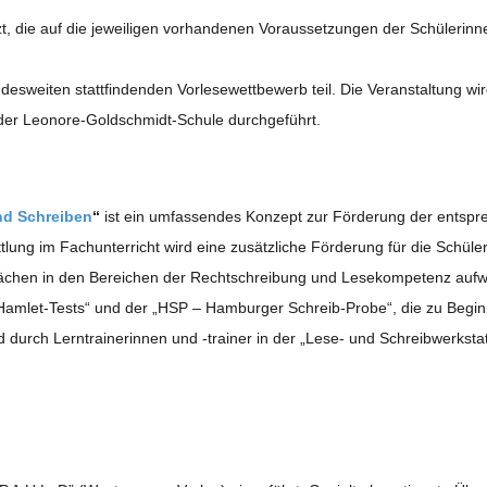
tzt, die auf die jewei­li­gen vor­han­de­nen Vor­aus­set­zun­gen der Schü­le­rin­
wei­ten statt­fin­den­den Vor­le­se­wett­be­werb teil. Die Ver­an­stal­tung wir
an der Leo­nore-Gold­schmidt-Schule durchgeführt.
nd Schrei­ben
“
ist ein umfas­sen­des Kon­zept zur För­de­rung der ent­spr
lung im Fach­un­ter­richt wird eine zusätz­li­che För­de­rung für die Schü­le­r
ä­chen in den Berei­chen der Recht­schrei­bung und Lese­kom­pe­tenz auf­w
s „Ham­let-Tests“ und der „HSP – Ham­bur­ger Schreib-Probe“, die zu Begi
 durch Lern­trai­ne­rin­nen und ‑trai­ner in der „Lese- und Schreibwerkstat