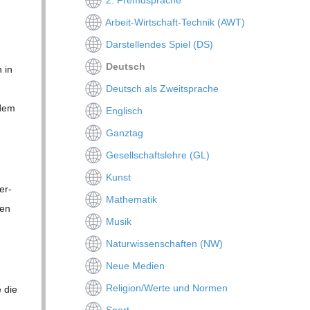
Arbeit-Wirtschaft-Technik (AWT)
Darstellendes Spiel (DS)
Deutsch
n in
Deutsch als Zweitsprache
 dem
Englisch
Ganztag
Gesellschaftslehre (GL)
Kunst
er­
Mathematik
hen
Musik
Naturwissenschaften (NW)
Neue Medien
Religion/Werte und Normen
e die
Sport