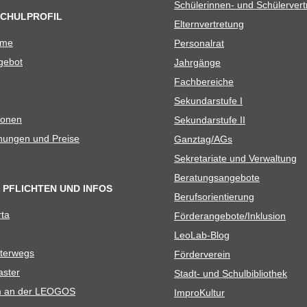
Schü­le­rin­nen- und Schülerver
SCHULPROFIL
Eltern­ver­tre­tung
ame
Per­so­nal­rat
e­bot
Jahr­gänge
Fach­be­rei­che
Sekun­dar­stufe I
io­nen
Sekun­dar­stufe II
­nun­gen und Preise
Ganztag/​​AGs
Sekre­ta­riate und Verwaltung
Bera­tungs­an­ge­bote
 PFLICHTEN UND INFOS
Berufs­ori­en­tie­rung
rta
Förderangebote/​​Inklusion
Leo­Lab-Blog
ter­wegs
För­der­ver­ein
as­ter
Stadt- und Schulbibliothek
kum an der LEOGOS
Impro­Kul­tur