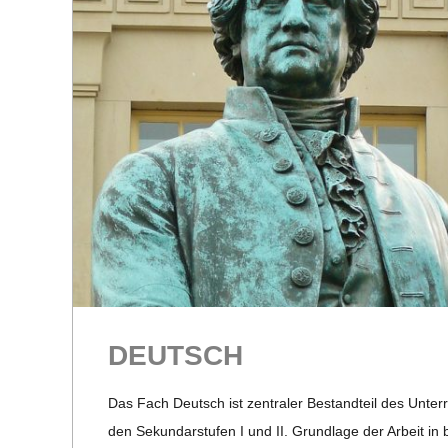
R
E
-
G
O
L
DEUTSCH
D
Das Fach Deutsch ist zen­tra­ler Bestand­teil des Unter­ri
S
den Sekun­dar­stu­fen I und II. Grund­lage der Arbeit in be