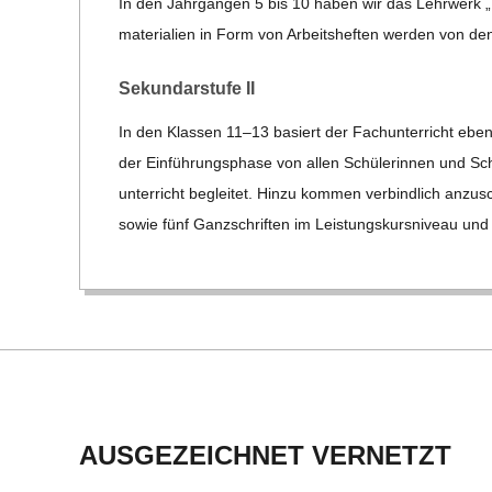
In den Jahr­gän­gen 5 bis 10 haben wir das Lehr­werk „
ma­te­ria­lien in Form von Arbeits­hef­ten wer­den von de
Sekun­dar­stufe II
In den Klas­sen 11–13 basiert der Fach­un­ter­richt ebe
der Ein­füh­rungs­phase von allen Schü­le­rin­nen und Sc
un­ter­richt beglei­tet. Hinzu kom­men ver­bind­lich anzu­s
sowie fünf Ganz­schrif­ten im Leis­tungs­kurs­ni­veau und
2016-
08-
27
AUSGEZEICHNET VERNETZT