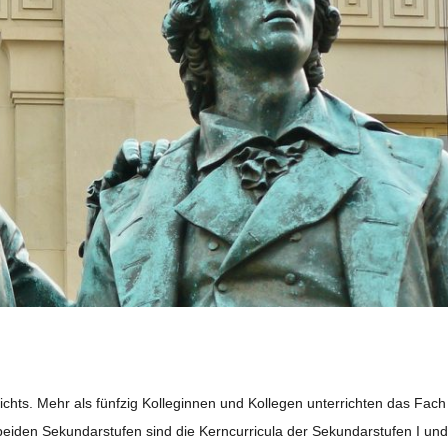
chts. Mehr als fünf­zig Kol­le­gin­nen und Kol­le­gen unter­rich­ten das Fach
i­den Sekun­dar­stu­fen sind die Kern­cur­ri­cula der Sekun­dar­stu­fen I und