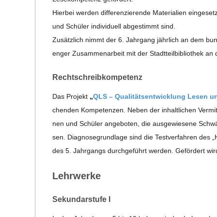
C
Hier­bei wer­den dif­fe­ren­zie­rende Mate­ria­lien ein­ge­se
H
und Schü­ler indi­vi­du­ell abge­stimmt sind.
Zusätz­lich nimmt der 6. Jahr­gang jähr­lich an dem bun­des­
U
enger Zusam­men­ar­beit mit der Stadt­teil­bi­blio­thek 
L
Recht­schreib­kom­pe­tenz
Das Pro­jekt
„
QLS – Qua­li­täts­ent­wick­lung Lesen u
E
chen­den Kom­pe­ten­zen. Neben der inhalt­li­chen Ver­mitt­
nen und Schü­ler ange­bo­ten, die aus­ge­wie­sene Schw
sen. Dia­gno­se­grund­lage sind die Test­ver­fah­ren de
des 5. Jahr­gangs durch­ge­führt wer­den. Geför­dert wird
Lehr­werke
Sekun­dar­stufe I