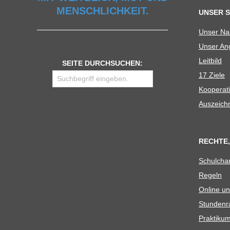
MENSCHLICHKEIT.
UNSER 
Unser N
Unser Ang
Leit­bild
SEITE DURCHSUCHEN:
17 Ziele
Koope­ra­t
Aus­zeich
RECHTE,
Schul­cha
Regeln
Online un
Stun­den­r
Prak­ti­