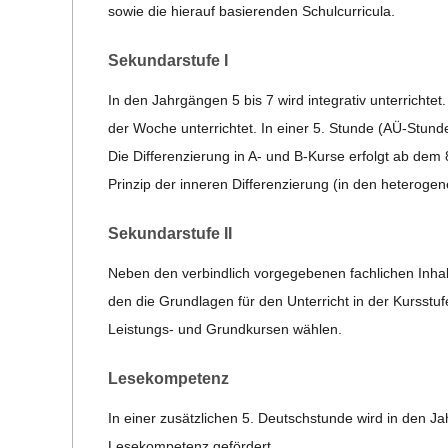
sowie die hier­auf basie­ren­den Schulcurricula.
C
Sekun­dar­stufe I
H
In den Jahr­gän­gen 5 bis 7 wird inte­gra­tiv unter­rich­te
M
der Woche unter­rich­tet. In einer 5. Stunde (AÜ-Stunde
Die Dif­fe­ren­zie­rung in A- und B‑Kurse erfolgt ab dem 
I
Prin­zip der inne­ren Dif­fe­ren­zie­rung (in den hete­ro­
D
Sekun­dar­stufe II
Neben den ver­bind­lich vor­ge­ge­be­nen fach­li­chen Inha
T
den die Grund­la­gen für den Unter­richt in der Kurs­stu
Leis­tungs- und Grund­kur­sen wählen.
-
Lese­kom­pe­tenz
S
In einer zusätz­li­chen 5. Deutsch­stunde wird in den Ja
Lese­kom­pe­tenz gefördert.