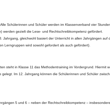
t. Alle Schü­le­rin­nen und Schü­ler wer­den im Klas­sen­ver­band vier Stun­de
) wer­den gezielt die Lese- und Recht­schreib­kom­pe­tenz gefördert.
8. Jahr­gang, gleich­wohl basiert der Unter­richt in allen Jahr­gän­gen auf
ge­nen Lern­grup­pen wird sowohl gefor­dert als auch gefördert).
l­ten steht in Klasse 11 das Metho­den­trai­ning im Vor­der­grund. Hier­mit w
fe gelegt. Im 12. Jahr­gang kön­nen die Schü­le­rin­nen und Schü­ler zwi­sc
hr­gän­gen 5 und 6 – neben der Recht­schreib­kom­pe­tenz – ins­be­son­der