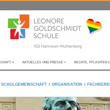
­SCHAFT
AKTU­EL­LES UND PRESSE
RECHTE, PFLICH­TEN 
SCHUL­GE­MEIN­SCHAFT
ORGA­NI­SA­TION
FACH­BE­RE