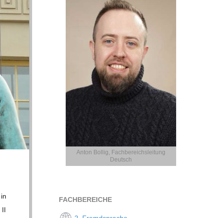
Anton Bollig, Fachbereichsleitung
Deutsch
 in
FACH­BE­REI­CHE
 II
2. Fremdsprache