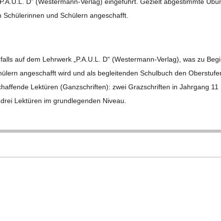
P.A.U.L. D” (Wes­ter­mann-Ver­lag) ein­ge­führt. Gezielt abge­stimmte Übu
n Schü­le­rin­nen und Schü­lern angeschafft.
n­falls auf dem Lehr­werk „P.A.U.L. D“ (Wes­ter­mann-Ver­lag), was zu Beg
hü­lern ange­schafft wird und als beglei­ten­den Schul­buch den Ober­stu­fe
chaf­fende Lek­tü­ren (Ganz­schrif­ten): zwei Graz­schrif­ten in Jahr­gang 11
 drei Lek­tü­ren im grund­le­gen­den Niveau.