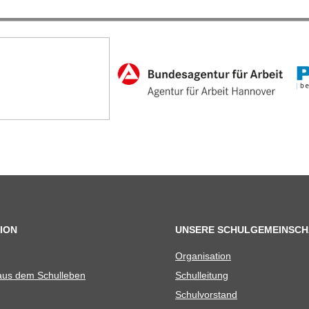
ION
UNSERE SCHULGEMEINSCH
Orga­ni­sa­tion
 aus dem Schulleben
Schul­lei­tung
Schul­vor­stand