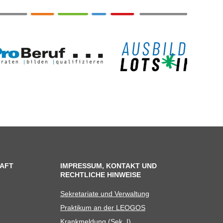
AFT
IMPRESSUM, KONTAKT UND
RECHTLICHE HINWEISE
Sekre­ta­riate und Verwaltung
Prak­ti­kum an der LEOGOS
Krank­mel­dung (Sek. I)