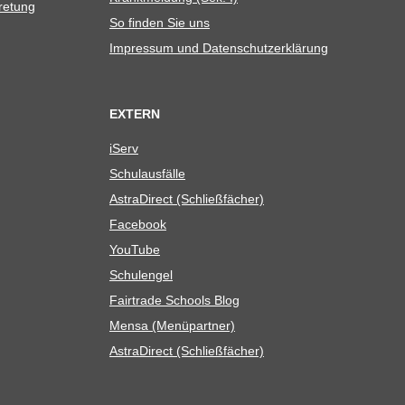
tretung
So fin­den Sie uns
Impres­sum und Datenschutzerklärung
EXTERN
iServ
Schul­aus­fälle
Astra­Di­rect (Schließ­fä­cher)
Face­book
You­Tube
Schul­en­gel
Fair­trade Schools Blog
Mensa (Menü­part­ner)
Astra­Di­rect (Schließ­fä­cher)