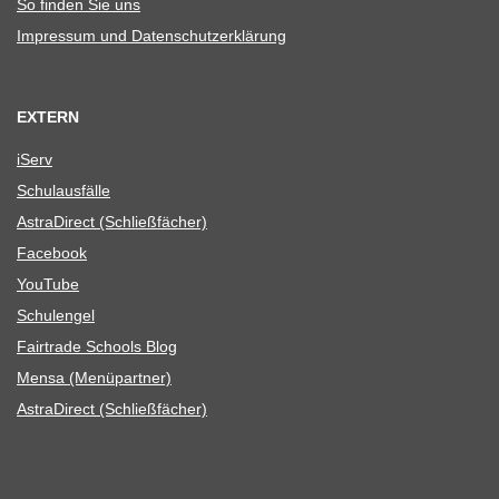
So fin­den Sie uns
Impres­sum und Datenschutzerklärung
EXTERN
iServ
Schul­aus­fälle
Astra­Di­rect (Schließ­fä­cher)
Face­book
You­Tube
Schul­en­gel
Fair­trade Schools Blog
Mensa (Menü­part­ner)
Astra­Di­rect (Schließ­fä­cher)