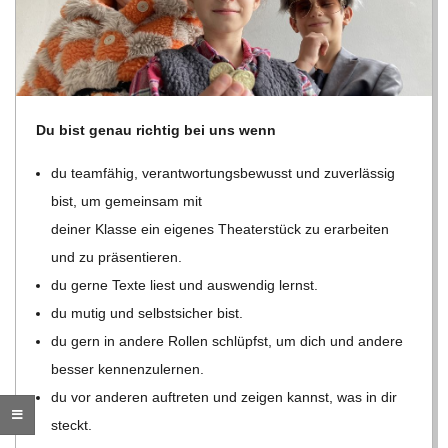
O
R
E
Du bist genau rich­tig bei uns wenn
-
du team­fä­hig, ver­ant­wor­tungs­be­wusst und zuver­läs­sig
bist, um gemein­sam mit
G
dei­ner Klasse ein eige­nes Thea­ter­stück zu erar­bei­ten
und zu präsentieren.
O
du gerne Texte liest und aus­wen­dig lernst.
du mutig und selbst­si­cher bist.
L
du gern in andere Rol­len schlüpfst, um dich und andere
D
bes­ser kennenzulernen.
du vor ande­ren auf­tre­ten und zei­gen kannst, was in dir
S
steckt.