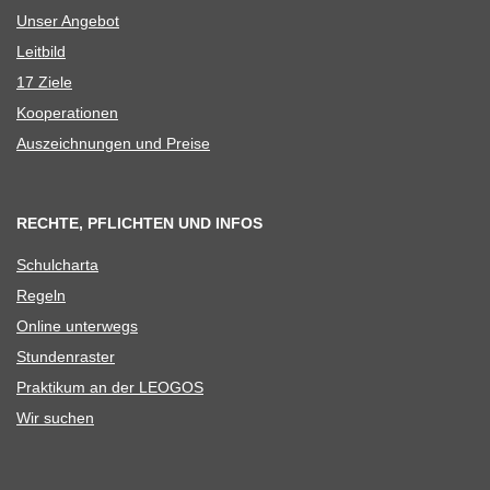
Unser Ange­bot
Leit­bild
17 Ziele
Koope­ra­tio­nen
Aus­zeich­nun­gen und Preise
RECHTE, PFLICHTEN UND INFOS
Schul­charta
Regeln
Online unter­wegs
Stun­den­ras­ter
Prak­ti­kum an der LEOGOS
Wir suchen