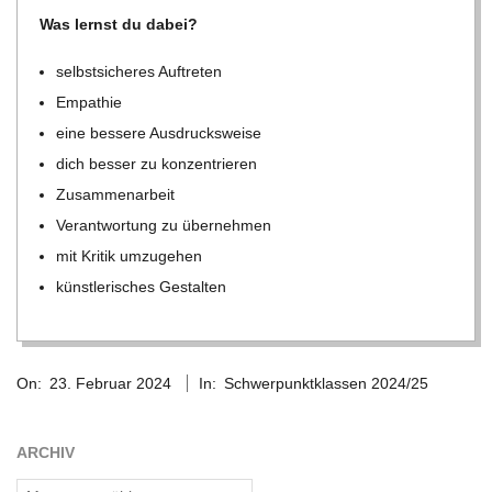
C
Was lernst du dabei?
selbst­si­che­res Auftreten
H
Empa­thie
U
eine bes­sere Ausdrucksweise
dich bes­ser zu konzentrieren
L
Zusam­men­ar­beit
Ver­ant­wor­tung zu übernehmen
E
mit Kri­tik umzugehen
künst­le­ri­sches Gestalten
2024-
On:
23. Februar 2024
In:
Schwerpunktklassen 2024/25
02-
23
ARCHIV
Archiv