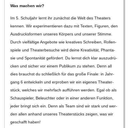
Was machen wir?
C
Im 5. Schul­jahr lernt ihr zunächst die Welt des Thea­ters
H
ken­nen. Wir expe­ri­men­tie­ren dazu mit Tex­ten, Figu­ren, den
Aus­drucks­for­men unse­res Kör­pers und unse­rer Stimme.
M
Durch viel­fäl­tige Ange­bote wie krea­ti­ves Schrei­ben, Rol­len­
spiele und Thea­ter­be­su­che wird deine Krea­ti­vi­tät, Phan­ta­
I
sie und Spon­ta­ni­tät geför­dert. Du lernst dich klar aus­zu­drü­
cken und sicher vor einem Publi­kum zu ste­hen. Denn all
D
dies brauchst du schließ­lich für das große Finale: in Jahr­
gang 6 ent­wi­ckeln und erpro­ben wir ein eige­nes Thea­ter­
T
stück, wel­ches wir mehr­fach auf­füh­ren wer­den. Egal ob als
Schau­spie­ler, Beleuch­ter oder in einer ande­ren Funk­tion,
-
jeder bringt sich ein. Denn als Team sind wir stark und wer­
den allen anhand unse­res Thea­ter­stücks zei­gen, was wir
S
geschafft haben!