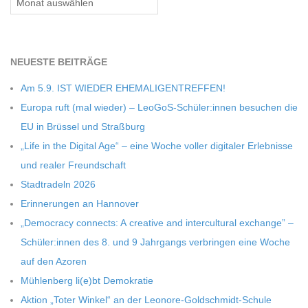
NEU­ESTE BEITRÄGE
Am 5.9. IST WIEDER EHEMALIGENTREFFEN!
Europa ruft (mal wie­der) – LeoGoS-Schüler:innen besu­chen die
EU in Brüs­sel und Straßburg
„Life in the Digi­tal Age“ – eine Woche vol­ler digi­ta­ler Erleb­nisse
und rea­ler Freundschaft
Stadt­ra­deln 2026
Erin­ne­run­gen an Hannover
„Demo­cracy con­nects: A crea­tive and inter­cul­tu­ral exch­ange” –
Schüler:innen des 8. und 9 Jahr­gangs ver­brin­gen eine Woche
auf den Azoren
Müh­len­berg li(e)bt Demokratie
Aktion „Toter Win­kel“ an der Leonore-Goldschmidt-Schule