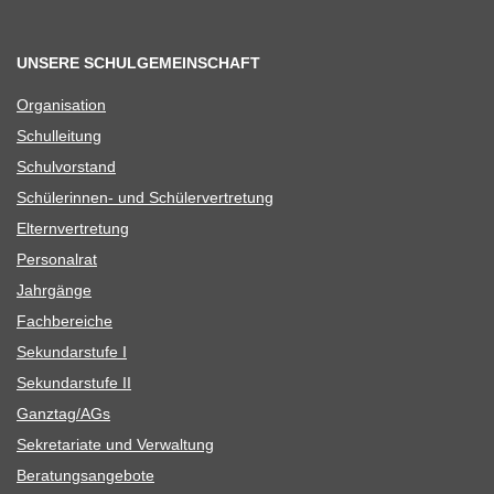
UNSERE SCHULGEMEINSCHAFT
Orga­ni­sa­tion
Schul­lei­tung
Schul­vor­stand
Schü­le­rin­nen- und Schülervertretung
Eltern­ver­tre­tung
Per­so­nal­rat
Jahr­gänge
Fach­be­rei­che
Sekun­dar­stufe I
Sekun­dar­stufe II
Ganztag/​​AGs
Sekre­ta­riate und Verwaltung
Bera­tungs­an­ge­bote