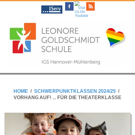
Skip
to
content
L
Primary
E
Navigation
HOME
SCHWERPUNKTKLASSEN 2024/25
Menu
VORHANG AUF! ... FÜR DIE THEATERKLASSE
O
N