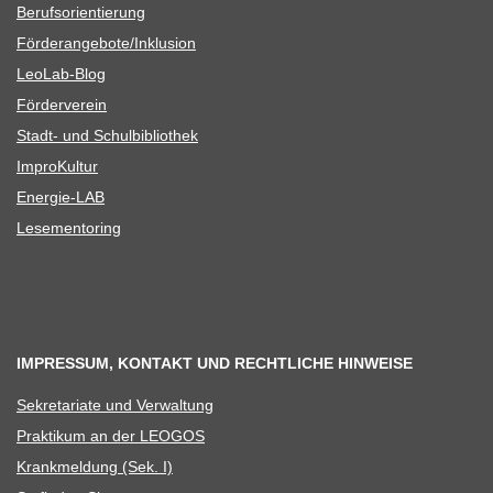
Berufs­ori­en­tie­rung
Förderangebote/​​Inklusion
Leo­Lab-Blog
För­der­ver­ein
Stadt- und Schulbibliothek
Impro­Kul­tur
Ener­­gie-LAB
Lese­men­to­ring
IMPRESSUM, KONTAKT UND RECHTLICHE HINWEISE
Sekre­ta­riate und Verwaltung
Prak­ti­kum an der LEOGOS
Krank­mel­dung (Sek. I)