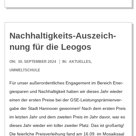
Nach­hal­tig­keits-Aus­zeich­
nung für die Leogos
2024-
ON:
30. SEPTEMBER 2024
IN:
AKTUELLES
,
09-
UMWELTSCHULE
30
Für unser außer­or­dent­li­ches Enga­ge­ment im Bereich Ener­
gie­spa­ren und Nach­hal­tig­keit haben wir die­ses Jahr wie­der
einen der ers­ten Preise bei der GSE-Leis­­tungs­­prä­­mi­en­­ver­­­
gabe der Stadt Han­no­ver gewon­nen! Nach dem ers­ten Preis
im letz­ten Jahr und dem zwei­ten Preis im Jahr davor, war es
die­ses Jahr wie­der ein tol­ler zwei­ter Platz. Das ist groß­ar­tig!
Die fei­er­li­che Preis­ver­lei­hung fand am 16.09. im Mosa­ik­saal