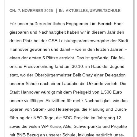
2025-
ON:
7. NOVEMBER 2025
IN:
AKTUELLES
,
UMWELTSCHULE
11-
Für unser außer­or­dent­li­ches Enga­ge­ment im Bereich Ener­
07
gie­spa­ren und Nach­hal­tig­keit haben wir in die­sem Jahr den
drit­ten Platz bei der GSE-Leis­­tungs­­prä­­mi­en­­ver­­­gabe der Stadt
Han­no­ver gewon­nen und damit – wie in den letz­ten Jah­ren –
einen der ers­ten 5 Plätze erreicht. Das ist groß­ar­tig. Die fei­
er­li­che Preis­ver­lei­hung fand am 30.10. im Haus der Jugend
statt, wo der Ober­bür­ger­meis­ter Belit Onay einer Dele­ga­tion
unse­rer Schule nach einer Lau­da­tio die Urkunde ver­lieh. Die
Stadt Han­no­ver wür­digt mit dem Preis­geld von 1.500 Euro
unsere viel­fäl­ti­gen Akti­vi­tä­ten für mehr Nach­hal­tig­keit wie das
Spa­ren von Strom- und Heiz­ener­gie, die Pla­nung und Durch­
füh­rung der NEO-Tage, die SDG-Pro­­jekte im Jahr­gang 12
sowie die vie­len WP-Kurse, AGs, Schwer­punkte und Pro­jekte
mit BNE-Bezug an unse­rer Schule, inklu­sive natür­lich unse­