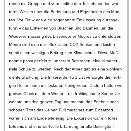
rende die Gruppe und ver­mit­tel­ten den Teil­neh­men­den wei­
te­res Wis­sen über die Bedeu­tung und Eigen­hei­ten des Moo­
res. Vor Ort wurde eine soge­nannte Ent­kus­se­lung durch­ge­
führt – das Ent­fer­nen von Büschen und Bäu­men, um die
Wie­der­vernäs­sung des Bis­sen­dor­fer Moo­res zu unter­stüt­zen.
Moore sind eine der effek­tivs­ten CO2-Sen­ken und leis­ten
somit einen wich­ti­gen Bei­trag zum Kli­ma­schutz. Diese Maß­
nahme passt per­fekt zu unse­rem Bestre­ben, eine kli­ma­neu­
trale Schule zu wer­den. Nach der Arbeit gab es eine wohl­ver­
diente Stär­kung: Die Imke­rei der IGS List ver­sorgte die flei­ßi­
gen Helfer:innen mit lecke­ren Honig­bro­ten. Zudem hat­ten wir
gro­ßes Glück mit dem Wet­ter – die früh­lings­hafte Sonne ver­
wöhnte uns den gan­zen Tag und machte das Erleb­nis noch
schö­ner. Trotz des klei­nen Fuß­mar­sches zum Ein­satz­ort
waren sich am Ende alle einig: Die Exkur­sion war ein tol­les
Erleb­nis und eine wert­volle Erfah­rung für alle Betei­lig­ten!