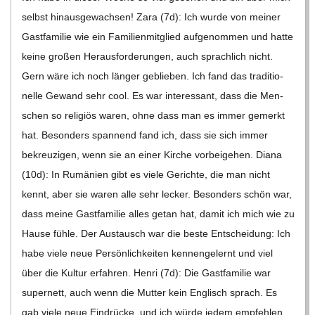
selbst hin­aus­ge­wach­sen! Zara (7d): Ich wurde von mei­ner
Gast­fa­mi­lie wie ein Fami­li­en­mit­glied auf­ge­nom­men und hatte
keine gro­ßen Her­aus­for­de­run­gen, auch sprach­lich nicht.
Gern wäre ich noch län­ger geblie­ben. Ich fand das tra­di­tio­
nelle Gewand sehr cool. Es war inter­es­sant, dass die Men­
schen so reli­giös waren, ohne dass man es immer gemerkt
hat. Beson­ders span­nend fand ich, dass sie sich immer
bekreu­zi­gen, wenn sie an einer Kir­che vor­bei­ge­hen. Diana
(10d): In Rumä­nien gibt es viele Gerichte, die man nicht
kennt, aber sie waren alle sehr lecker. Beson­ders schön war,
dass meine Gast­fa­mi­lie alles getan hat, damit ich mich wie zu
Hause fühle. Der Aus­tausch war die beste Ent­schei­dung: Ich
habe viele neue Per­sön­lich­kei­ten ken­nen­ge­lernt und viel
über die Kul­tur erfah­ren. Henri (7d): Die Gast­fa­mi­lie war
super­nett, auch wenn die Mut­ter kein Eng­lisch sprach. Es
gab viele neue Ein­drü­cke, und ich würde jedem emp­feh­len,