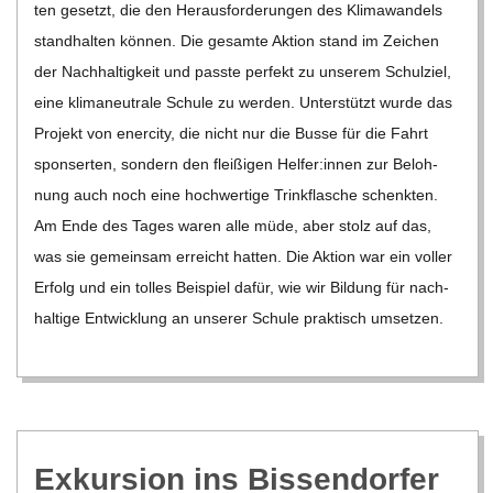
ten gesetzt, die den Her­aus­for­de­run­gen des Kli­ma­wan­dels
stand­hal­ten kön­nen. Die gesamte Aktion stand im Zei­chen
der Nach­hal­tig­keit und passte per­fekt zu unse­rem Schul­ziel,
eine kli­ma­neu­trale Schule zu wer­den. Unter­stützt wurde das
Pro­jekt von ener­city, die nicht nur die Busse für die Fahrt
spon­ser­ten, son­dern den flei­ßi­gen Helfer:innen zur Beloh­
nung auch noch eine hoch­wer­tige Trink­fla­sche schenk­ten.
Am Ende des Tages waren alle müde, aber stolz auf das,
was sie gemein­sam erreicht hat­ten. Die Aktion war ein vol­ler
Erfolg und ein tol­les Bei­spiel dafür, wie wir Bil­dung für nach­
hal­tige Ent­wick­lung an unse­rer Schule prak­tisch umset­zen.
Exkur­sion ins Bis­sen­dor­fer