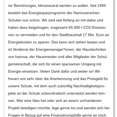
rer Bemü­hun­gen, kli­ma­neu­tral wer­den zu wol­len. Seit 1994
besteht das Ener­gie­spar­pro­gramm der Han­no­ver­schen
Schu­len nun schon. Wir sind seit Anfang an mit dabei und
haben dazu bei­getra­gen, ins­ge­samt 65.000 t CO2-Emis­­sio­­
nen zu ver­mei­den und für den Stadt­haus­halt 17 Mio. Euro an
Ener­gie­kos­ten zu spa­ren. Das kann sich sehen las­sen und
ist Ver­dienst der Energiemanager*innen, der Haus­tech­ni­ker
von hanova, der Haus­meis­ter und aller Mit­glie­der der Schul­
ge­mein­schaft, die sich für einen spar­sa­men Umgang mit
Ener­gie ein­set­zen. Vie­len Dank dafür und wei­ter so! Wir
freuen uns sehr über die Aner­ken­nung und das Preis­geld für
unsere Schule, mit dem auch zukünf­tig Nach­hal­tig­keits­pro­
jekte an der Schule unbü­ro­kra­tisch unter­stützt wer­den kön­
nen. Wer eine Idee hat oder sich an einem vor­han­de­nen
Pro­jekt betei­li­gen möchte, lege gerne los und wen­det sich bei
Fra­gen in Bezug auf eine Finan­zie­rungs­hilfe gerne an mich.