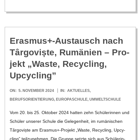
Erasmus+-Austausch nach
Târ­go­viște, Rumä­nien – Pro­
jekt „Waste, Recy­cling,
Upcycling”
2024-
ON:
5. NOVEMBER 2024
IN:
AKTUELLES
,
11-
BERUFSORIENTIERUNG
,
EUROPASCHULE
,
UMWELTSCHULE
05
Vom 20. bis 25. Okto­ber 2024 hat­ten zehn Schü­le­rin­nen und
Schü­ler unse­rer Schule die Gele­gen­heit, im rumä­ni­schen
Târ­go­viște am Erasmus+-Projekt „Waste, Recy­cling, Upcy­
cling” teil­zu­neh­men. Die Gruppe setzte sich aus Schü­le­rin­