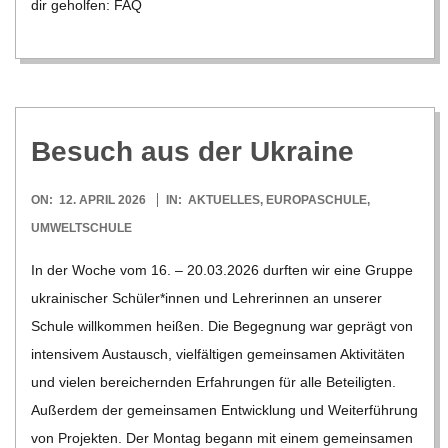
dir gehol­fen: FAQ
Besuch aus der Ukraine
2026-
ON:
12. APRIL 2026
IN:
AKTUELLES
,
EUROPASCHULE
,
04-
UMWELTSCHULE
12
In der Woche vom 16. – 20.03.2026 durf­ten wir eine Gruppe
ukrai­ni­scher Schüler*innen und Leh­re­rin­nen an unse­rer
Schule will­kom­men hei­ßen. Die Begeg­nung war geprägt von
inten­si­vem Aus­tausch, viel­fäl­ti­gen gemein­sa­men Akti­vi­tä­ten
und vie­len berei­chern­den Erfah­run­gen für alle Betei­lig­ten.
Außer­dem der gemein­sa­men Ent­wick­lung und Wei­ter­füh­rung
von Pro­jek­ten. Der Mon­tag begann mit einem gemein­sa­men