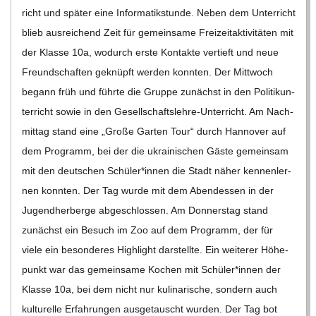
richt und spä­ter eine Infor­ma­tik­stunde. Neben dem Unter­richt
blieb aus­rei­chend Zeit für gemein­same Frei­zeit­ak­ti­vi­tä­ten mit
der Klasse 10a, wodurch erste Kon­takte ver­tieft und neue
Freund­schaf­ten geknüpft wer­den konn­ten. Der Mitt­woch
begann früh und führte die Gruppe zunächst in den Poli­tik­un­
ter­richt sowie in den Gesel­l­­schafts­­­lehre-Unter­richt. Am Nach­
mit­tag stand eine „Große Gar­ten Tour“ durch Han­no­ver auf
dem Pro­gramm, bei der die ukrai­ni­schen Gäste gemein­sam
mit den deut­schen Schüler*innen die Stadt näher ken­nen­ler­
nen konn­ten. Der Tag wurde mit dem Abend­essen in der
Jugend­her­berge abge­schlos­sen. Am Don­ners­tag stand
zunächst ein Besuch im Zoo auf dem Pro­gramm, der für
viele ein beson­de­res High­light dar­stellte. Ein wei­te­rer Höhe­
punkt war das gemein­same Kochen mit Schüler*innen der
Klasse 10a, bei dem nicht nur kuli­na­ri­sche, son­dern auch
kul­tu­relle Erfah­run­gen aus­ge­tauscht wur­den. Der Tag bot