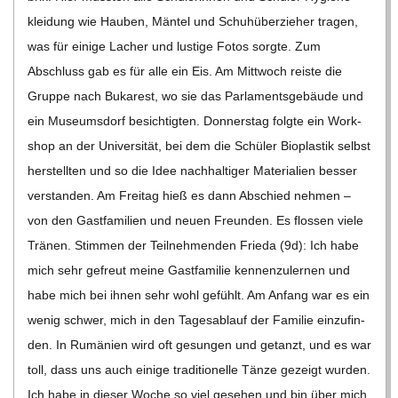
klei­dung wie Hau­ben, Män­tel und Schu­h­über­zie­her tra­gen,
was für einige Lacher und lus­tige Fotos sorgte. Zum
Abschluss gab es für alle ein Eis. Am Mitt­woch reiste die
Gruppe nach Buka­rest, wo sie das Par­la­ments­ge­bäude und
ein Muse­ums­dorf besich­tig­ten. Don­ners­tag folgte ein Work­
shop an der Uni­ver­si­tät, bei dem die Schü­ler Bio­plas­tik selbst
her­stell­ten und so die Idee nach­hal­ti­ger Mate­ria­lien bes­ser
ver­stan­den. Am Frei­tag hieß es dann Abschied neh­men –
von den Gast­fa­mi­lien und neuen Freun­den. Es flos­sen viele
Trä­nen. Stim­men der Teil­neh­men­den Frieda (9d): Ich habe
mich sehr gefreut meine Gast­fa­mi­lie ken­nen­zu­ler­nen und
habe mich bei ihnen sehr wohl gefühlt. Am Anfang war es ein
wenig schwer, mich in den Tages­ab­lauf der Fami­lie ein­zu­fin­
den. In Rumä­nien wird oft gesun­gen und getanzt, und es war
toll, dass uns auch einige tra­di­tio­nelle Tänze gezeigt wur­den.
Ich habe in die­ser Woche so viel gese­hen und bin über mich