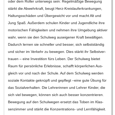
oder dem Rol­ler unter­wegs sein: Regel­mä­ßige Bewe­gung
C
stärkt die Abwehr­kraft, beugt Herz-Kreis­lauf­er­kran­­kun­­gen,
Hal­tungs­schä­den und Über­ge­wicht vor und macht Alt und
H
Jung Spaß. Außer­dem schu­len Kin­der und Jugend­li­che ihre
moto­ri­schen Fähig­kei­ten und neh­men ihre Umge­bung akti­ver
U
wahr, wenn sie den Schul­weg aus­ei­ge­ner Kraft bewäl­ti­gen.
Dadurch ler­nen sie schnel­ler und bes­ser, sich selbst­stän­dig
L
und sicher im Ver­kehr zu bewe­gen. Dies stärkt ihr Selbst­ver­
E
trauen – eine Inves­ti­tion fürs Leben. Der Schul­weg bie­tet
Raum für per­sön­li­che Erleb­nisse, schafft kör­per­li­chen Aus­
gleich vor und nach der Schule. Auf dem Schul­weg wer­den
soziale Kon­takte geknüpft und gepflegt –eine gute Übung für
das Sozi­al­ver­hal­ten. Die Leh­re­rin­nen und Leh­rer Kin­der, die
sich viel bewe­gen, kön­nen sich auch bes­ser kon­zen­trie­ren.
Bewe­gung auf den Schul­we­gen ersetzt das Toben im Klas­
sen­zim­mer und stärkt die Kon­­­zen­­tra­­ti­ons- und Lern­fä­hig­keit.