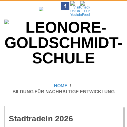
Skip
to
content
L
Primary
E
Navigation
HOME
Menu
BILDUNG FÜR NACHHALTIGE ENTWICKLUNG
O
N
Stadt­ra­deln 2026