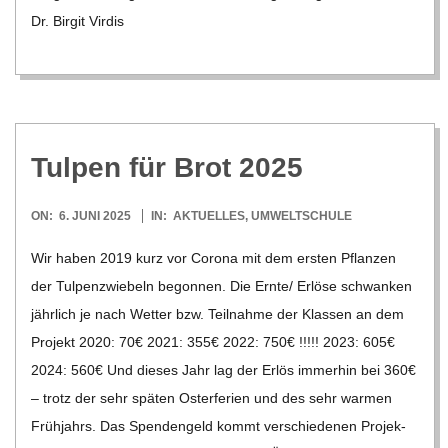
Dr. Bir­git Vir­dis
Tul­pen für Brot 2025
2025-
ON:
6. JUNI 2025
IN:
AKTUELLES
,
UMWELTSCHULE
06-
Wir haben 2019 kurz vor Corona mit dem ers­ten Pflan­zen
06
der Tul­pen­zwie­beln begon­nen. Die Ernte/​​ Erlöse schwan­ken
jähr­lich je nach Wet­ter bzw. Teil­nahme der Klas­sen an dem
Pro­jekt 2020: 70€ 2021: 355€ 2022: 750€ !!!!! 2023: 605€
2024: 560€ Und die­ses Jahr lag der Erlös immer­hin bei 360€
– trotz der sehr spä­ten Oster­fe­rien und des sehr war­men
Früh­jahrs. Das Spen­den­geld kommt ver­schie­de­nen Pro­jek­