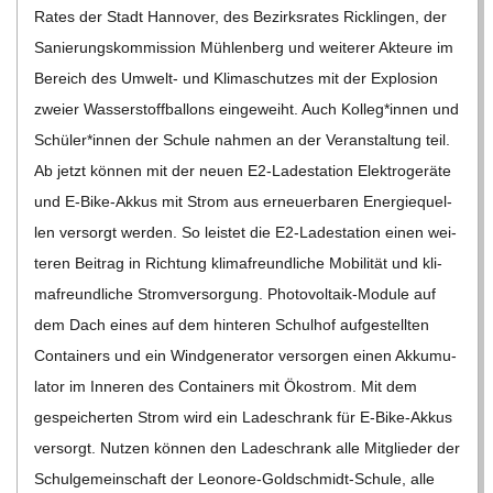
Rates der Stadt Han­no­ver, des Bezirks­ra­tes Rick­lin­gen, der
Sanie­rungs­kom­mis­sion Müh­len­berg und wei­te­rer Akteure im
Bereich des Umwelt- und Kli­ma­schut­zes mit der Explo­sion
zweier Was­ser­stoff­bal­lons ein­ge­weiht. Auch Kolleg*innen und
Schüler*innen der Schule nah­men an der Ver­an­stal­tung teil.
Ab jetzt kön­nen mit der neuen E2-Lade­sta­­tion Elek­tro­ge­räte
und E‑Bike-Akkus mit Strom aus erneu­er­ba­ren Ener­gie­quel­
len ver­sorgt wer­den. So leis­tet die E2-Lade­sta­­tion einen wei­
te­ren Bei­trag in Rich­tung kli­ma­freund­li­che Mobi­li­tät und kli­
ma­freund­li­che Strom­ver­sor­gung. Pho­­to­­vol­­taik-Module auf
dem Dach eines auf dem hin­te­ren Schul­hof auf­ge­stell­ten
Con­tai­ners und ein Wind­ge­ne­ra­tor ver­sor­gen einen Akku­mu­
la­tor im Inne­ren des Con­tai­ners mit Öko­strom. Mit dem
gespei­cher­ten Strom wird ein Lade­schrank für E‑Bike-Akkus
ver­sorgt. Nut­zen kön­nen den Lade­schrank alle Mit­glie­der der
Schul­ge­mein­schaft der Leo­­nore-Gol­d­­schmidt-Schule, alle