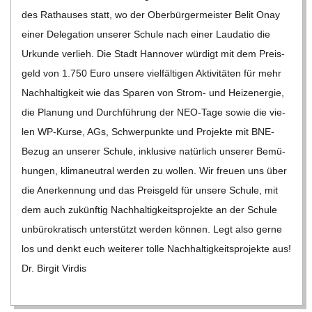
des Rat­hau­ses statt, wo der Ober­bür­ger­meis­ter Belit Onay
einer Dele­ga­tion unse­rer Schule nach einer Lau­da­tio die
Urkunde ver­lieh. Die Stadt Han­no­ver wür­digt mit dem Preis­
geld von 1.750 Euro unsere viel­fäl­ti­gen Akti­vi­tä­ten für mehr
Nach­hal­tig­keit wie das Spa­ren von Strom- und Heiz­ener­gie,
die Pla­nung und Durch­füh­rung der NEO-Tage sowie die vie­
len WP-Kurse, AGs, Schwer­punkte und Pro­jekte mit BNE-
Bezug an unse­rer Schule, inklu­sive natür­lich unse­rer Bemü­
hun­gen, kli­ma­neu­tral wer­den zu wol­len. Wir freuen uns über
die Aner­ken­nung und das Preis­geld für unsere Schule, mit
dem auch zukünf­tig Nach­hal­tig­keits­pro­jekte an der Schule
unbü­ro­kra­tisch unter­stützt wer­den kön­nen. Legt also gerne
los und denkt euch wei­te­rer tolle Nach­hal­tig­keits­pro­jekte aus!
Dr. Bir­git Vir­dis