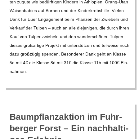
ten zugute wie bedürf­ti­gen Kin­dern in Äthio­pien, Orang-Utan
Wai­sen­ba­bies auf Bor­neo und der Kin­der­krebs­hilfe. Vie­len
Dank für Euer Enga­ge­ment beim Pflan­zen der Zwie­beln und
Ver­kauf der Tul­pen – auch an alle die­je­ni­gen, die durch ihren
Kauf von Tul­pen­zwie­beln und den wun­der­schö­nen Tul­pen
die­ses groß­ar­tige Pro­jekt mit unter­stüt­zen und teil­weise noch
dazu groß­zü­gig spen­den. Beson­de­rer Dank geht an Klasse
5d mit 4€ die Klasse 8d mit 31€ die Klasse 11b mit 100€ Ein­
nah­men.
Baum­pflanz­ak­tion im Fuhr­
ber­ger Forst – Ein nach­hal­ti­