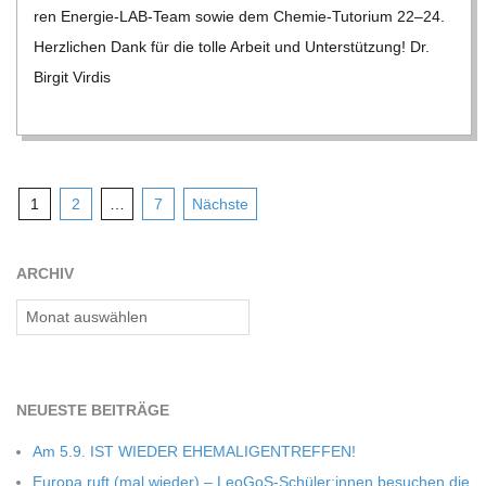
ren Ener­­gie-LAB-Team sowie dem Che­­mie-Tuto­rium 22–24.
Herz­li­chen Dank für die tolle Arbeit und Unter­stüt­zung! Dr.
Bir­git Vir­dis
Seitennummerierung
1
2
…
7
Nächste
der
Beiträge
ARCHIV
Archiv
NEU­ESTE BEITRÄGE
Am 5.9. IST WIEDER EHEMALIGENTREFFEN!
Europa ruft (mal wie­der) – LeoGoS-Schüler:innen besu­chen die