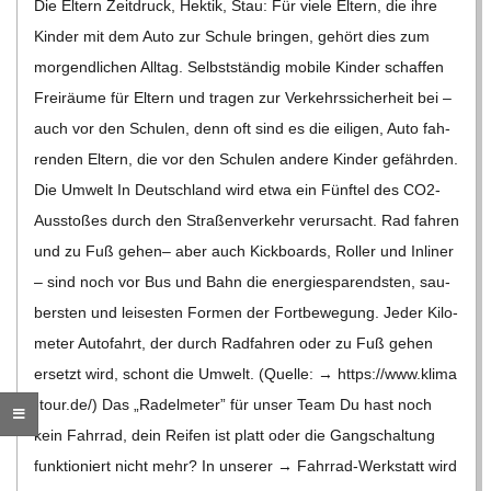
Die Eltern Zeit­druck, Hek­tik, Stau: Für viele Eltern, die ihre
Kin­der mit dem Auto zur Schule brin­gen, gehört dies zum
mor­gend­li­chen All­tag. Selbst­stän­dig mobile Kin­der schaf­fen
Frei­räume für Eltern und tra­gen zur Ver­kehrs­si­cher­heit bei –
auch vor den Schu­len, denn oft sind es die eili­gen, Auto fah­
ren­den Eltern, die vor den Schu­len andere Kin­der gefähr­den.
Die Umwelt In Deutsch­land wird etwa ein Fünf­tel des CO2-
Aus­­s­to­­ßes durch den Stra­ßen­ver­kehr ver­ur­sacht. Rad fah­ren
und zu Fuß gehen– aber auch Kick­boards, Rol­ler und Inli­ner
– sind noch vor Bus und Bahn die ener­gie­spa­rends­ten, sau­
bers­ten und lei­ses­ten For­men der Fort­be­we­gung. Jeder Kilo­
me­ter Auto­fahrt, der durch Rad­fah­ren oder zu Fuß gehen
ersetzt wird, schont die Umwelt. (Quelle: → https://​www​.klima​
-tour​.de/) Das „Radel­me­ter” für unser Team Du hast noch
kein Fahr­rad, dein Rei­fen ist platt oder die Gang­schal­tung
funk­tio­niert nicht mehr? In unse­rer → Fahr­rad-Wer­k­statt wird