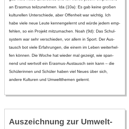
an Eras­mus teil­zu­neh­men. Ida (10a): Es gab keine gro­ßen
kul­tu­rel­len Unter­schiede, aber Offen­heit war wich­tig. Ich
habe viele neue Leute ken­nen­ge­lernt und würde jedem emp­
feh­len, so ein Pro­jekt mit­zu­ma­chen. Noah (9d): Das Schul­
sys­tem war sehr ver­schie­den, vor allem in Sport. Der Aus­
tausch bot viele Erfah­run­gen, die einem im Leben wei­ter­hel­
fen kön­nen. Die Woche hat wie­der mal gezeigt, wie span­
nend und wert­voll ein Eras­­mus-Aus­­­tausch sein kann – die
Schü­le­rin­nen und Schü­ler haben viel Neues über sich,
andere Kul­tu­ren und Umwelt­the­men gelernt.
Aus­zeich­nung zur Umwelt­