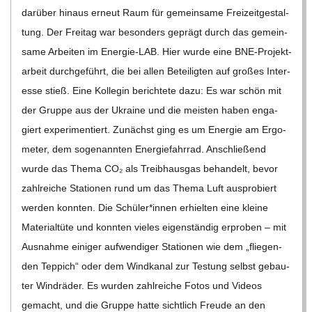
dar­über hin­aus erneut Raum für gemein­same Frei­zeit­ge­stal­
tung. Der Frei­tag war beson­ders geprägt durch das gemein­
same Arbei­ten im Ener­­gie-LAB. Hier wurde eine BNE-Pro­­jek­t­
ar­­beit durch­ge­führt, die bei allen Betei­lig­ten auf gro­ßes Inter­
esse stieß. Eine Kol­le­gin berich­tete dazu: Es war schön mit
der Gruppe aus der Ukraine und die meis­ten haben enga­
giert expe­ri­men­tiert. Zunächst ging es um Ener­gie am Ergo­
me­ter, dem soge­nann­ten Ener­gie­fahr­rad. Anschlie­ßend
wurde das Thema CO₂ als Treib­haus­gas behan­delt, bevor
zahl­rei­che Sta­tio­nen rund um das Thema Luft aus­pro­biert
wer­den konn­ten. Die Schüler*innen erhiel­ten eine kleine
Mate­ri­al­tüte und konn­ten vie­les eigen­stän­dig erpro­ben – mit
Aus­nahme eini­ger auf­wen­di­ger Sta­tio­nen wie dem „flie­gen­
den Tep­pich“ oder dem Wind­ka­nal zur Tes­tung selbst gebau­
ter Wind­rä­der. Es wur­den zahl­rei­che Fotos und Videos
gemacht, und die Gruppe hatte sicht­lich Freude an den