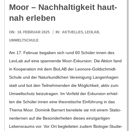
Moor – Nach­hal­tig­keit haut­
nah erleben
2025-
ON:
18. FEBRUAR 2025
IN:
AKTUELLES
,
LEOLAB
,
02-
UMWELTSCHULE
18
Am 17. Februar bega­ben sich rund 60 Schüler:innen des
Leo­Lab auf eine span­nende Moor-Exkur­­sion. Die Aktion fand
in Koope­ra­tion mit dem Bio­LAB der Leo­­nore-Gol­d­­schmidt-
Schule und der Natur­kund­li­chen Ver­ei­ni­gung Lan­gen­ha­gen
statt und bot den Teil­neh­men­den die Mög­lich­keit, aktiv zum
Umwelt­schutz bei­zu­tra­gen. Im Vor­feld der Exkur­sion erhiel­
ten die Schüler:innen eine theo­re­ti­sche Ein­füh­rung in das
Thema Moor. Domi­nik Barn­ert berei­tete sie mit einem Sta­tio­
nen­ler­nen auf die Beson­der­hei­ten die­ses ein­zig­ar­ti­gen
Lebens­raums vor. Vor Ort beglei­te­ten zudem Bio­­­lo­­gie-Stu­­die­­