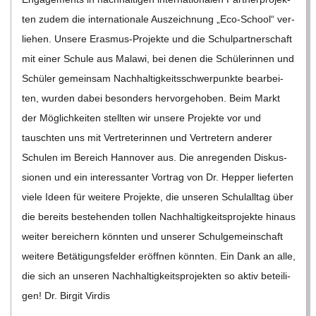
ten zudem die inter­na­tio­nale Aus­zeich­nung „Eco-School“ ver­
lie­hen. Unsere Eras­­mus-Pro­­jekte und die Schul­part­ner­schaft
mit einer Schule aus Malawi, bei denen die Schü­le­rin­nen und
Schü­ler gemein­sam Nach­hal­tig­keits­schwer­punkte bear­bei­
ten, wur­den dabei beson­ders her­vor­ge­ho­ben. Beim Markt
der Mög­lich­kei­ten stell­ten wir unsere Pro­jekte vor und
tausch­ten uns mit Ver­tre­te­rin­nen und Ver­tre­tern ande­rer
Schu­len im Bereich Han­no­ver aus. Die anre­gen­den Dis­kus­
sio­nen und ein inter­es­san­ter Vor­trag von Dr. Hep­per lie­fer­ten
viele Ideen für wei­tere Pro­jekte, die unse­ren Schul­all­tag über
die bereits bestehen­den tol­len Nach­hal­tig­keits­pro­jekte hin­aus
wei­ter berei­chern könn­ten und unse­rer Schul­ge­mein­schaft
wei­tere Betä­ti­gungs­fel­der eröff­nen könn­ten. Ein Dank an alle,
die sich an unse­ren Nach­hal­tig­keits­pro­jek­ten so aktiv betei­li­
gen! Dr. Bir­git Vir­dis