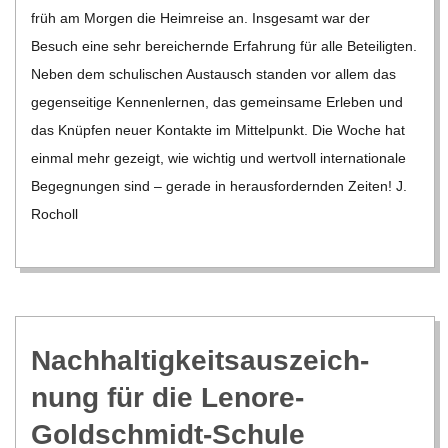
früh am Mor­gen die Heim­reise an. Ins­ge­samt war der
Besuch eine sehr berei­chernde Erfah­rung für alle Betei­lig­ten.
Neben dem schu­li­schen Aus­tausch stan­den vor allem das
gegen­sei­tige Ken­nen­ler­nen, das gemein­same Erle­ben und
das Knüp­fen neuer Kon­takte im Mit­tel­punkt. Die Woche hat
ein­mal mehr gezeigt, wie wich­tig und wert­voll inter­na­tio­nale
Begeg­nun­gen sind – gerade in her­aus­for­dern­den Zei­ten! J.
Rocholl
Nach­hal­tig­keits­aus­zeich­
nung für die Lenore-
Goldschmidt-Schule