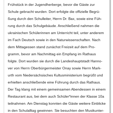
Früh­stück in der Jugend­her­berge, bevor die Gäste zur
Schule gebracht wur­den. Dort erfolgte die offi­zi­elle Begrü­
ßung durch den Schul­lei­ter, Herrn Dr. Bax, sowie eine Füh­
rung durch das Schul­ge­bäude. Anschlie­ßend nah­men die
ukrai­ni­schen Schü­le­rin­nen am Unter­richt teil, unter ande­rem
im Fach Deutsch sowie in den Natur­wis­sen­schaf­ten. Nach
dem Mit­tag­essen stand zunächst Frei­zeit auf dem Pro­
gramm, bevor am Nach­mit­tag ein Emp­fang im Rat­haus
folgte. Dort wur­den sie durch die Lan­des­haupt­stadt Han­no­
ver von Herrn Ober­bür­ger­meis­ter Onay sowie Herrn Mark­
urth vom Nie­der­säch­si­sches Kul­tus­mi­nis­te­rium begrüßt und
erhiel­ten anschlie­ßende eine Füh­rung durch das Rat­haus.
Der Tag klang mit einem gemein­sa­men Abend­essen in einem
Restau­rant aus, bei dem auch Schüler*innen der Klasse 10a
teil­nah­men. Am Diens­tag konn­ten die Gäste wei­tere Ein­bli­cke
in den Schul­all­tag gewin­nen. Sie besuch­ten den Musik­un­ter­