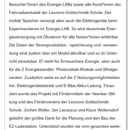
Besucher*innen des Ener­­gie-LABs sowie alle Kund*innen der
Fahr­rad­werk­statt der Leo­nore-Gold­schmidt-Schule. Der
mobile Spei­cher ver­sorgt aber auch die Elek­tro­ge­räte beim
Expe­ri­men­tie­ren im Ener­­gie-LAB. So wird dezen­trale Ener­
gie­ver­sor­gung mit Öko­strom für alle Nutzer*innen erfahr­bar.
Die Daten der Strom­pro­duk­tion, ‑spei­che­rung und ‑ver­wen­
dung sind zudem über ein Modul abruf­bar und so im Unter­
richt ein­setz­bar. E² steht für Erneu­er­bare Ener­gie, aber auch
für die 2 Ener­gie­wand­ler: Pho­­to­­vol­­taik-Module und Wind­ge­
ne­ra­tor. Zusätz­lich weist es auf die 2 Nut­zungs­mög­lich­kei­ten
hin: Elek­tro­ge­rä­te­be­trieb und E‑Bike-Akku-Ladung. Finan­
ziert wurde das Pro­jekt mit För­der­mit­teln der Veen­ker-Stif­­
tung und des För­der­ver­eins der Leo­­nore-Gol­d­­schmidt-
Schule. Jochen Mül­ler, Jan Lacas­zus und Klaus Wol­ters­dorf
gebührt der größte Dank für die Pla­nung und den Bau der
E2-Lade­sta­­tion. Unter­stützt wur­den sie vom gesam­ten wei­te­