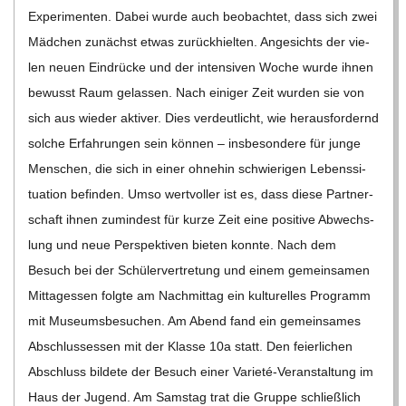
Expe­ri­men­ten. Dabei wurde auch beob­ach­tet, dass sich zwei
Mäd­chen zunächst etwas zurück­hiel­ten. Ange­sichts der vie­
len neuen Ein­drü­cke und der inten­si­ven Woche wurde ihnen
bewusst Raum gelas­sen. Nach eini­ger Zeit wur­den sie von
sich aus wie­der akti­ver. Dies ver­deut­licht, wie her­aus­for­dernd
sol­che Erfah­run­gen sein kön­nen – ins­be­son­dere für junge
Men­schen, die sich in einer ohne­hin schwie­ri­gen Lebens­si­
tua­tion befin­den. Umso wert­vol­ler ist es, dass diese Part­ner­
schaft ihnen zumin­dest für kurze Zeit eine posi­tive Abwechs­
lung und neue Per­spek­ti­ven bie­ten konnte. Nach dem
Besuch bei der Schü­ler­ver­tre­tung und einem gemein­sa­men
Mit­tag­essen folgte am Nach­mit­tag ein kul­tu­rel­les Pro­gramm
mit Muse­ums­be­su­chen. Am Abend fand ein gemein­sa­mes
Abschlus­sessen mit der Klasse 10a statt. Den fei­er­li­chen
Abschluss bil­dete der Besuch einer Varieté-Ver­­an­stal­­tung im
Haus der Jugend. Am Sams­tag trat die Gruppe schließ­lich