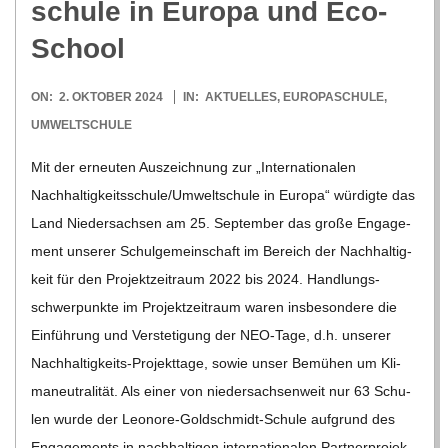
schule in Europa und Eco-
School
2024-
ON:
2. OKTOBER 2024
IN:
AKTUELLES
,
EUROPASCHULE
,
10-
UMWELTSCHULE
02
Mit der erneu­ten Aus­zeich­nung zur „Inter­na­tio­na­len
Nachhaltigkeitsschule/​​Umweltschule in Europa“ wür­digte das
Land Nie­der­sach­sen am 25. Sep­tem­ber das große Enga­ge­
ment unse­rer Schul­ge­mein­schaft im Bereich der Nach­hal­tig­
keit für den Pro­jekt­zeit­raum 2022 bis 2024. Hand­lungs­
schwer­punkte im Pro­jekt­zeit­raum waren ins­be­son­dere die
Ein­füh­rung und Ver­ste­ti­gung der NEO-Tage, d.h. unse­rer
Nach­hal­­ti­g­keits-Pro­­jek­t­­tage, sowie unser Bemü­hen um Kli­
ma­neu­tra­li­tät. Als einer von nie­der­sach­sen­weit nur 63 Schu­
len wurde der Leo­­nore-Gol­d­­schmidt-Schule auf­grund des
Enga­ge­ments in nach­hal­ti­gen inter­na­tio­na­len Part­ner­pro­jek­