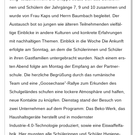
nen und Schü­lern der Jahr­gänge 7, 9 und 10 zusam­men und
wurde von Frau Kaps und Herrn Baum­bach beglei­tet. Der
Aus­tausch bot so jun­gen wie älte­ren Teil­neh­men­den viel­fäl­
tige Ein­bli­cke in andere Kul­tu­ren und kon­krete Erfah­run­gen
mit nach­hal­ti­gen The­men. Ein­blick in die Woche Die Ankunft
erfolgte am Sonn­tag, an dem die Schü­le­rin­nen und Schü­ler
in ihren Gast­fa­mi­lien unter­ge­bracht wur­den. Nach einem ers­
ten Abend folgte am Mon­tag der Emp­fang an der Part­ner­
schule. Die herz­li­che Begrü­ßung durch das rumä­ni­sche
Team und eine „Goosechase”-Rallye zum Erkun­den des
Schul­ge­län­des schu­fen eine lockere Atmo­sphäre und hal­fen,
neue Kon­takte zu knüp­fen. Diens­tag stand der Besuch von
zwei Unter­neh­men auf dem Pro­gramm: Das Beko-Werk, das
Haus­halts­ge­räte her­stellt und in moderns­ter
Industrie‑4.0‑Technologie pro­du­ziert, sowie eine Eis­waf­fel­fa­
brik. Hier muss­ten alle Schü­le­rin­nen und Schü­ler Hygie­n­e­