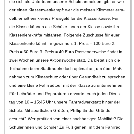
die sich als Unter­team unse­rer Schule anmel­den, gibt es wie­
C
der einen Klas­sen­wett­kampf: wer die meis­ten Kilo­me­ter erra­
delt, erhält ein klei­nes Preis­geld für die Klas­sen­kasse. Für
H
die Klasse kön­nen alle Schüler:innen der Klasse sowie ihre
Klas­sen­lehr­kräfte mit­fah­ren. Fol­gende Zuschüsse für euer
M
Klas­sen­konto könnt ihr gewin­nen: 1. Preis = 100 Euro 2.
Preis = 60 Euro 3. Preis = 40 Euro Pas­sen­der­weise fin­det in
I
zwei Wochen unsere Akti­ons­wo­che statt. Da bie­tet sich die
Teil­nahme beim Stadt­ra­deln doch opti­mal an, um über Maß­
D
nah­men zum Kli­ma­schutz oder über Gesund­heit zu spre­chen
und eine kleine Fahr­rad­tour mit der Klasse zu unter­neh­men.
T
Für Leih­rä­der und Repa­ra­tu­ren erwar­tet euch jeden Diens­
tag von 10 – 15:45 Uhr unsere Fahr­rad­werk­statt hin­ter der
-
Schule. Mit sport­li­chen Grü­ßen, Phil­lip Bin­der Gründe
gesucht? Wer pro­fi­tiert von einer nach­hal­ti­gen Mobi­li­tät? Die
S
Schü­le­rin­nen und Schü­ler Zu Fuß gehen, mit dem Fahr­rad