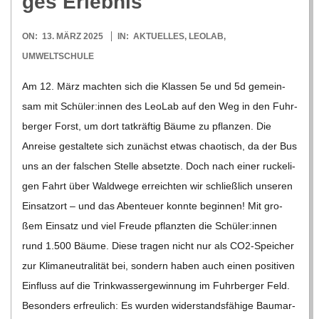
ges Erlebnis
2025-
ON:
13. MÄRZ 2025
IN:
AKTUELLES
,
LEOLAB
,
03-
UMWELTSCHULE
13
Am 12. März mach­ten sich die Klas­sen 5e und 5d gemein­
sam mit Schüler:innen des Leo­Lab auf den Weg in den Fuhr­
ber­ger Forst, um dort tat­kräf­tig Bäume zu pflan­zen. Die
Anreise gestal­tete sich zunächst etwas chao­tisch, da der Bus
uns an der fal­schen Stelle absetzte. Doch nach einer rucke­li­
gen Fahrt über Wald­wege erreich­ten wir schließ­lich unse­ren
Ein­satz­ort – und das Aben­teuer konnte begin­nen! Mit gro­
ßem Ein­satz und viel Freude pflanz­ten die Schüler:innen
rund 1.500 Bäume. Diese tra­gen nicht nur als CO2-Spei­­cher
zur Kli­ma­neu­tra­li­tät bei, son­dern haben auch einen posi­ti­ven
Ein­fluss auf die Trink­was­ser­ge­win­nung im Fuhr­ber­ger Feld.
Beson­ders erfreu­lich: Es wur­den wider­stands­fä­hige Baum­ar­