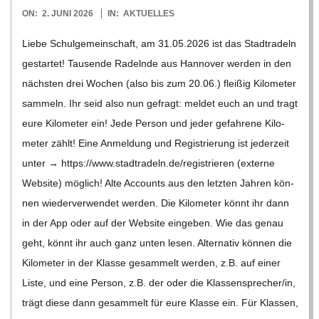
O
2026-
ON:
2. JUNI 2026
IN:
AKTUELLES
R
06-
Liebe Schul­ge­mein­schaft, am 31.05.2026 ist das Stadt­ra­deln
02
gestar­tet! Tau­sende Radelnde aus Han­no­ver wer­den in den
E
nächs­ten drei Wochen (also bis zum 20.06.) flei­ßig Kilo­me­ter
sam­meln. Ihr seid also nun gefragt: mel­det euch an und tragt
-
eure Kilo­me­ter ein! Jede Per­son und jeder gefah­rene Kilo­
me­ter zählt! Eine Anmel­dung und Regis­trie­rung ist jeder­zeit
G
unter → https://​www​.stadt​ra​deln​.de/​r​e​g​i​s​t​r​i​e​ren (externe
Web­site) mög­lich! Alte Accounts aus den letz­ten Jah­ren kön­
O
nen wie­der­ver­wen­det wer­den. Die Kilo­me­ter könnt ihr dann
in der App oder auf der Web­site ein­ge­ben. Wie das genau
L
geht, könnt ihr auch ganz unten lesen. Alter­na­tiv kön­nen die
D
Kilo­me­ter in der Klasse gesam­melt wer­den, z.B. auf einer
Liste, und eine Per­son, z.B. der oder die Klassensprecher/​​in,
S
trägt diese dann gesam­melt für eure Klasse ein. Für Klas­sen,