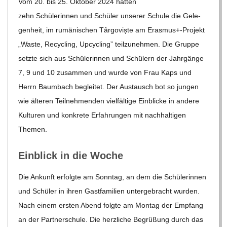
O
Vom 20. bis 25. Okto­ber 2024 hat­ten
zehn Schü­le­rin­nen und Schü­ler unse­rer Schule die Gele­
R
gen­heit, im rumä­ni­schen Târ­go­viște am Erasmus+-Projekt
„Waste, Recy­cling, Upcy­cling” teil­zu­neh­men. Die Gruppe
E
setzte sich aus Schü­le­rin­nen und Schü­lern der Jahr­gänge
7, 9 und 10 zusam­men und wurde von Frau Kaps und
-
Herrn Baum­bach beglei­tet. Der Aus­tausch bot so jun­gen
wie älte­ren Teil­neh­men­den viel­fäl­tige Ein­bli­cke in andere
G
Kul­tu­ren und kon­krete Erfah­run­gen mit nach­hal­ti­gen
Themen.
O
Ein­blick in die Woche
L
Die Ankunft erfolgte am Sonn­tag, an dem die Schü­le­rin­nen
D
und Schü­ler in ihren Gast­fa­mi­lien unter­ge­bracht wur­den.
Nach einem ers­ten Abend folgte am Mon­tag der Emp­fang
S
an der Part­ner­schule. Die herz­li­che Begrü­ßung durch das