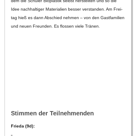
dem die Schü­ler Bio­plas­tik selbst her­stell­ten und so die
C
Idee nach­hal­ti­ger Mate­ria­lien bes­ser ver­stan­den. Am Frei­
tag hieß es dann Abschied neh­men – von den Gast­fa­mi­lien
H
und neuen Freun­den. Es flos­sen viele Tränen.
U
L
E
Stim­men der Teilnehmenden
Frieda (9d):