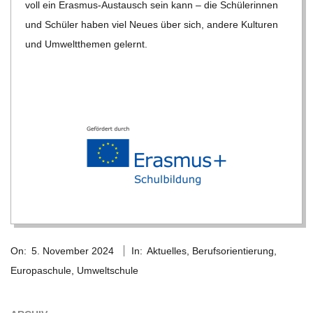
voll ein Eras­mus-Aus­tausch sein kann – die Schü­le­rin­nen
und Schü­ler haben viel Neues über sich, andere Kul­tu­ren
und Umwelt­the­men gelernt.
2024-
On:
5. November 2024
In:
Aktuelles
,
Berufsorientierung
,
11-
Europaschule
,
Umweltschule
05