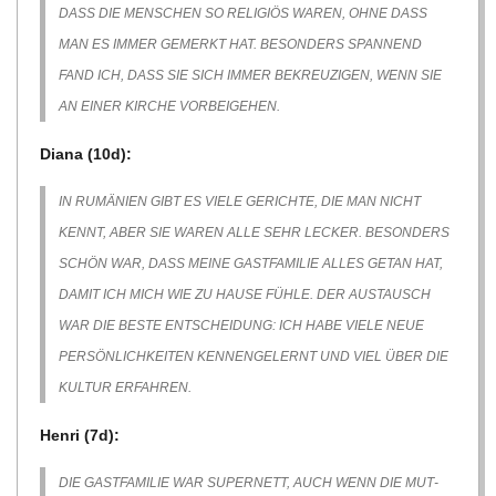
ASS DIE MEN­SCHEN SO RELI­GIÖS WAREN, OHNE DASS M
AN ES IMMER GEMERKT HAT. BESON­DERS SPAN­NEND F
AND ICH, DASS SIE SICH IMMER BEKREU­ZI­GEN, WENN SIE A
N EINER KIR­CHE VORBEIGEHEN.
Diana (10d):
IN RUMÄ­NIEN GIBT ES VIELE GERICHTE, DIE MAN NICHT
KENNT, ABER SIE WAREN ALLE SEHR LECKER. BESON­DERS
SCHÖN WAR, DASS MEINE GAST­FA­MI­LIE ALLES GETAN HAT,
DAMIT ICH MICH WIE ZU HAUSE FÜHLE. DER AUS­TAUSCH
WAR DIE BESTE ENT­SCHEI­DUNG: ICH HABE VIELE NEUE
PER­SÖN­LICH­KEI­TEN KEN­NEN­GE­LERNT UND VIEL ÜBER DIE
KUL­TUR ERFAHREN.
Henri (7d):
DIE GAST­FA­MI­LIE WAR SUPER­NETT, AUCH WENN DIE MUT­