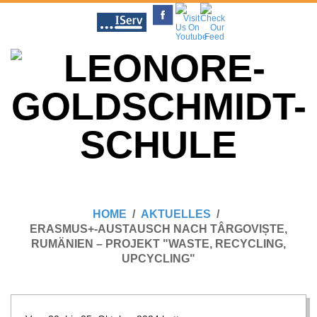
Skip
to
content
L
Primary
E
Navigation
HOME
AKTUELLES
Menu
ERASMUS+-AUSTAUSCH NACH TÂRGOVIȘTE,
O
RUMÄNIEN – PROJEKT "WASTE, RECYCLING,
UPCYCLING"
N