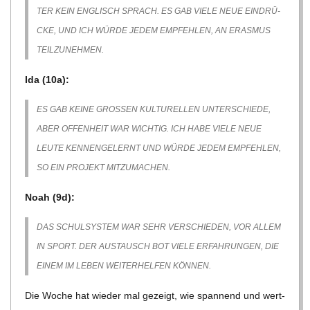
TER KEIN ENG­LISCH SPRACH. ES GAB VIELE NEUE EIN­DRÜ­
CKE, UND ICH WÜRDE JEDEM EMP­FEH­LEN, AN ERAS­MUS
TEILZUNEHMEN.
Ida (10a):
ES GAB KEINE GRO­SSEN KUL­TU­REL­LEN UNTER­SCHIEDE, A
BER OFFEN­HEIT WAR WICH­TIG. ICH HABE VIELE NEUE L
EUTE KEN­NEN­GE­LERNT UND WÜRDE JEDEM EMP­FEH­LEN, S
O EIN PRO­JEKT MITZUMACHEN.
Noah (9d):
DAS SCHUL­SYS­TEM WAR SEHR VER­SCHIE­DEN, VOR ALLEM
IN SPORT. DER AUS­TAUSCH BOT VIELE ERFAH­RUN­GEN, DIE
EINEM IM LEBEN WEI­TER­HEL­FEN KÖNNEN.
Die Woche hat wie­der mal gezeigt, wie span­nend und wert­