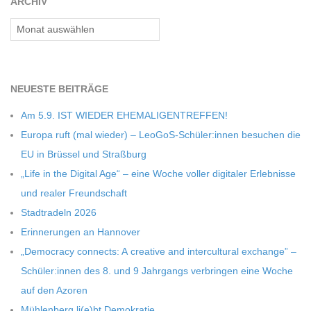
ARCHIV
Archiv
NEU­ESTE BEITRÄGE
Am 5.9. IST WIEDER EHEMALIGENTREFFEN!
Europa ruft (mal wie­der) – LeoGoS-Schüler:innen besu­chen die
EU in Brüs­sel und Straßburg
„Life in the Digi­tal Age“ – eine Woche vol­ler digi­ta­ler Erleb­nisse
und rea­ler Freundschaft
Stadt­ra­deln 2026
Erin­ne­run­gen an Hannover
„Demo­cracy con­nects: A crea­tive and inter­cul­tu­ral exch­ange” –
Schüler:innen des 8. und 9 Jahr­gangs ver­brin­gen eine Woche
auf den Azoren
Müh­len­berg li(e)bt Demokratie