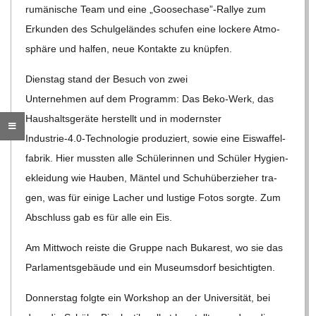
rumä­ni­sche Team und eine „Goosechase”-Rallye zum
C
Erkun­den des Schul­ge­län­des schu­fen eine lockere Atmo­
sphäre und hal­fen, neue Kon­takte zu knüpfen.
H
Diens­tag stand der Besuch von zwei
M
Unter­neh­men auf dem Pro­gramm: Das Beko-Werk, das
Haus­halts­ge­räte her­stellt und in moderns­ter
I
Industrie‑4.0‑Technologie pro­du­ziert, sowie eine Eis­waf­fel­
fa­brik. Hier muss­ten alle Schü­le­rin­nen und Schü­ler Hygie­n­
D
e­klei­dung wie Hau­ben, Män­tel und Schu­h­über­zie­her tra­
gen, was für einige Lacher und lus­tige Fotos sorgte. Zum
T
Abschluss gab es für alle ein Eis.
Am Mitt­woch reiste die Gruppe nach Buka­rest, wo sie das
-
Par­la­ments­ge­bäude und ein Muse­ums­dorf besichtigten.
S
Don­ners­tag folgte ein Work­shop an der Uni­ver­si­tät, bei