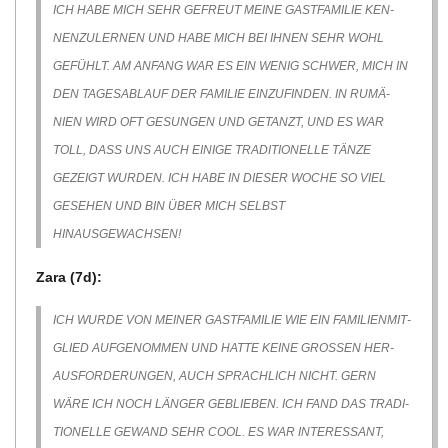
ICH HABE MICH SEHR GEFREUT MEINE GAST­FA­MI­LIE KEN­
NEN­ZU­LER­NEN UND HABE MICH BEI IHNEN SEHR WOHL
GEFÜHLT. AM ANFANG WAR ES EIN WENIG SCHWER, MICH IN
DEN TAGES­AB­LAUF DER FAMI­LIE EIN­ZU­FIN­DEN. IN RUMÄ­
NIEN WIRD OFT GESUN­GEN UND GETANZT, UND ES WAR
TOLL, DASS UNS AUCH EINIGE TRA­DI­TIO­NELLE TÄNZE
GEZEIGT WUR­DEN. ICH HABE IN DIE­SER WOCHE SO VIEL
GESE­HEN UND BIN ÜBER MICH SELBST
HINAUSGEWACHSEN!
Zara (7d):
ICH WURDE VON MEI­NER GAST­FA­MI­LIE WIE EIN FAMI­LI­EN­MIT­
GLIED AUF­GE­NOM­MEN UND HATTE KEINE GRO­SSEN HER­A
US­FOR­DE­RUN­GEN, AUCH SPRACH­LICH NICHT. GERN W
ÄRE ICH NOCH LÄN­GER GEBLIE­BEN. ICH FAND DAS TRA­DI­T
IO­NELLE GEWAND SEHR COOL. ES WAR INTER­ES­SANT, D