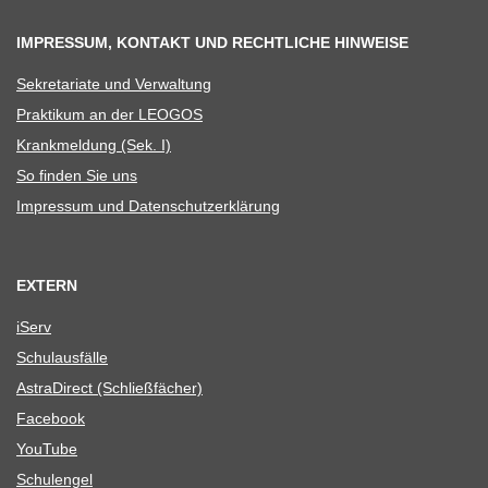
IMPRESSUM, KONTAKT UND RECHTLICHE HINWEISE
Sekre­ta­riate und Verwaltung
Prak­ti­kum an der LEOGOS
Krank­mel­dung (Sek. I)
So fin­den Sie uns
Impres­sum und Datenschutzerklärung
EXTERN
iServ
Schul­aus­fälle
Astra­Di­rect (Schließ­fä­cher)
Face­book
You­Tube
Schul­en­gel