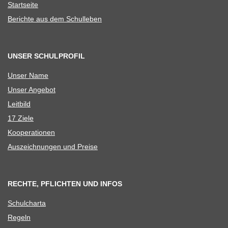
Start­seite
Berichte aus dem Schulleben
UNSER SCHULPROFIL
Unser Name
Unser Ange­bot
Leit­bild
17 Ziele
Koope­ra­tio­nen
Aus­zeich­nun­gen und Preise
RECHTE, PFLICHTEN UND INFOS
Schul­charta
Regeln