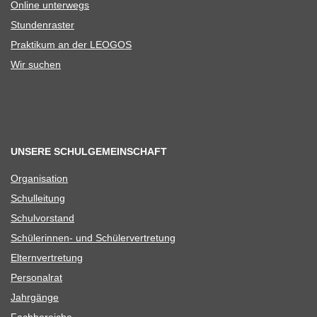
Online unter­wegs
Stun­den­ras­ter
Prak­ti­kum an der LEOGOS
Wir suchen
UNSERE SCHULGEMEINSCHAFT
Orga­ni­sa­tion
Schul­lei­tung
Schul­vor­stand
Schü­le­rin­nen- und Schülervertretung
Eltern­ver­tre­tung
Per­so­nal­rat
Jahr­gänge