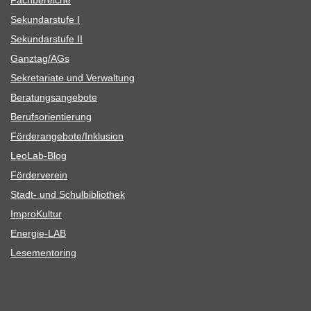
Fach­be­rei­che
Sekun­dar­stufe I
Sekun­dar­stufe II
Ganztag/​​AGs
Sekre­ta­riate und Verwaltung
Bera­tungs­an­ge­bote
Berufs­ori­en­tie­rung
Förderangebote/​​Inklusion
Leo­Lab-Blog
För­der­ver­ein
Stadt- und Schulbibliothek
Impro­Kul­tur
Ener­­gie-LAB
Lese­men­to­ring