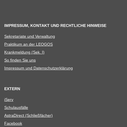
IMPRESSUM, KONTAKT UND RECHTLICHE HINWEISE
Sekre­ta­riate und Verwaltung
Prak­ti­kum an der LEOGOS
Krank­mel­dung (Sek. I)
So fin­den Sie uns
Impres­sum und Datenschutzerklärung
EXTERN
iServ
Schul­aus­fälle
Astra­Di­rect (Schließ­fä­cher)
Face­book