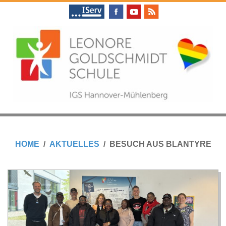
Skip
to
content
L
Primary
E
Navigation
HOME
AKTUELLES
BESUCH AUS BLANTYRE
Menu
O
N
O