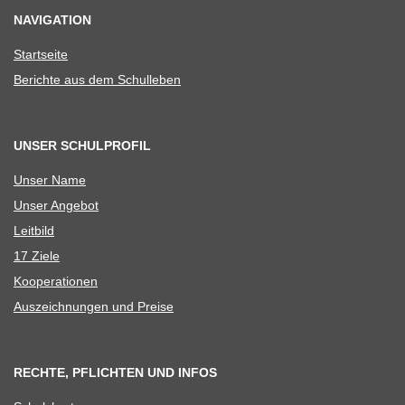
NAVIGATION
Start­seite
Berichte aus dem Schulleben
UNSER SCHULPROFIL
Unser Name
Unser Ange­bot
Leit­bild
17 Ziele
Koope­ra­tio­nen
Aus­zeich­nun­gen und Preise
RECHTE, PFLICHTEN UND INFOS