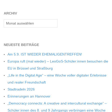
ARCHIV
Archiv
NEU­ESTE BEITRÄGE
Am 5.9. IST WIEDER EHEMALIGENTREFFEN!
Europa ruft (mal wie­der) – LeoGoS-Schüler:innen besu­chen die
EU in Brüs­sel und Straßburg
„Life in the Digi­tal Age“ – eine Woche vol­ler digi­ta­ler Erleb­nisse
und rea­ler Freundschaft
Stadt­ra­deln 2026
Erin­ne­run­gen an Hannover
„Demo­cracy con­nects: A crea­tive and inter­cul­tu­ral exch­ange” –
Schüler:innen des 8. und 9 Jahr­gangs ver­brin­gen eine Woche