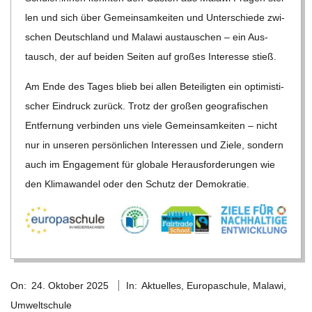
len und sich über Gemein­sam­kei­ten und Unter­schiede zwi­
schen Deutsch­land und Malawi aus­tau­schen – ein Aus­
tausch, der auf bei­den Sei­ten auf gro­ßes Inter­esse stieß.
Am Ende des Tages blieb bei allen Betei­lig­ten ein opti­mis­ti­
scher Ein­druck zurück. Trotz der gro­ßen geo­gra­fi­schen
Ent­fer­nung ver­bin­den uns viele Gemein­sam­kei­ten – nicht
nur in unse­ren per­sön­li­chen Inter­es­sen und Ziele, son­dern
auch im Enga­ge­ment für glo­bale Her­aus­for­de­run­gen wie
den Kli­ma­wan­del oder den Schutz der Demokratie.
2025-
On:
24. Oktober 2025
In:
Aktuelles
,
Europaschule
,
Malawi
,
10-
Umweltschule
24