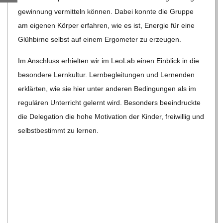
C
ge­win­nung ver­mit­teln kön­nen. Dabei konnte die Gruppe
am eige­nen Kör­per erfah­ren, wie es ist, Ener­gie für eine
H
Glüh­birne selbst auf einem Ergo­me­ter zu erzeugen.
M
Im Anschluss erhiel­ten wir im Leo­Lab einen Ein­blick in die
beson­dere Lern­kul­tur. Lern­be­glei­tun­gen und Ler­nen­den
I
erklär­ten, wie sie hier unter ande­ren Bedin­gun­gen als im
regu­lä­ren Unter­richt gelernt wird. Beson­ders beein­druckte
D
die Dele­ga­tion die hohe Moti­va­tion der Kin­der, frei­wil­lig und
selbst­be­stimmt zu lernen.
T
-
S