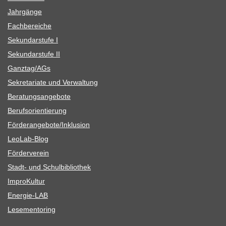
Jahr­gänge
Fach­be­rei­che
Sekun­dar­stufe I
Sekun­dar­stufe II
Ganztag/​​AGs
Sekre­ta­riate und Verwaltung
Bera­tungs­an­ge­bote
Berufs­ori­en­tie­rung
Förderangebote/​​Inklusion
Leo­Lab-Blog
För­der­ver­ein
Stadt- und Schulbibliothek
Impro­Kul­tur
Ener­­gie-LAB
Lese­men­to­ring