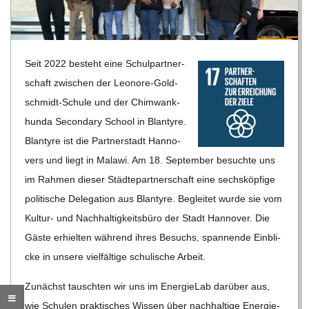
R
E
Seit 2022 besteht eine Schul­part­ner­
schaft zwi­schen der Leo­nore-Gold­
-
schmidt-Schule und der Chim­wank­
hunda Secon­dary School in Blan­tyre.
G
Blan­tyre ist die Part­ner­stadt Han­no­
vers und liegt in Malawi. Am 18. Sep­tem­ber besuchte uns
O
im Rah­men die­ser Städ­te­part­ner­schaft eine sechs­köp­fige
poli­ti­sche Dele­ga­tion aus Blan­tyre. Beglei­tet wurde sie vom
L
Kul­tur- und Nach­hal­tig­keits­büro der Stadt Han­no­ver. Die
Gäste erhiel­ten wäh­rend ihres Besuchs, span­nende Ein­bli­
D
cke in unsere viel­fäl­tige schu­li­sche Arbeit.
S
Zunächst tausch­ten wir uns im Ener­gie­Lab dar­über aus,
wie Schu­len prak­ti­sches Wis­sen über nach­hal­tige Ener­gie­