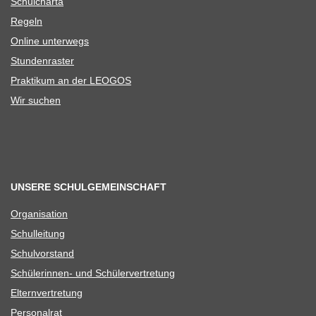
Schul­charta
Regeln
Online unter­wegs
Stun­den­ras­ter
Prak­ti­kum an der LEOGOS
Wir suchen
UNSERE SCHULGEMEINSCHAFT
Orga­ni­sa­tion
Schul­lei­tung
Schul­vor­stand
Schü­le­rin­nen- und Schülervertretung
Eltern­ver­tre­tung
Per­so­nal­rat