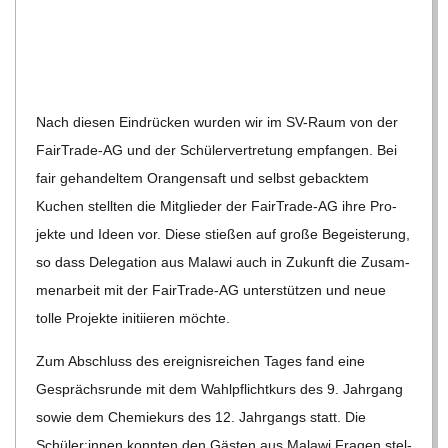
C
H
U
Nach die­sen Ein­drü­cken wur­den wir im SV-Raum von der
Fair­Trade-AG und der Schü­ler­ver­tre­tung emp­fan­gen. Bei
L
fair gehan­del­tem Oran­gen­saft und selbst geback­tem
Kuchen stell­ten die Mit­glie­der der Fair­Trade-AG ihre Pro­
E
jekte und Ideen vor. Diese stie­ßen auf große Begeis­te­rung,
so dass Dele­ga­tion aus Malawi auch in Zukunft die Zusam­
men­ar­beit mit der Fair­Trade-AG unter­stüt­zen und neue
tolle Pro­jekte initi­ie­ren möchte.
Zum Abschluss des ereig­nis­rei­chen Tages fand eine
Gesprächs­runde mit dem Wahl­pflicht­kurs des 9. Jahr­gang
sowie dem Che­mie­kurs des 12. Jahr­gangs statt. Die
Schüler:innen konn­ten den Gäs­ten aus Malawi Fra­gen stel­