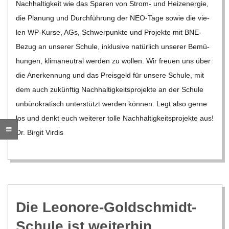
Nach­hal­tig­keit wie das Spa­ren von Strom- und Heiz­ener­gie,
die Pla­nung und Durch­füh­rung der NEO-Tage sowie die vie­
len WP-Kurse, AGs, Schwer­punkte und Pro­jekte mit BNE-
Bezug an unse­rer Schule, inklu­sive natür­lich unse­rer Bemü­
hun­gen, kli­ma­neu­tral wer­den zu wol­len. Wir freuen uns über
die Aner­ken­nung und das Preis­geld für unsere Schule, mit
dem auch zukünf­tig Nach­hal­tig­keits­pro­jekte an der Schule
unbü­ro­kra­tisch unter­stützt wer­den kön­nen. Legt also gerne
los und denkt euch wei­te­rer tolle Nach­hal­tig­keits­pro­jekte aus!
Dr. Bir­git Vir­dis
Die Leo­nore-Gold­schmidt-
Schule ist wei­ter­hin