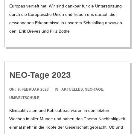
Euro­pas ver­tieft hat. Wir sind dank­bar für die Unter­stüt­zung
durch die Euro­päi­sche Union und freuen uns dar­auf, die
gewon­ne­nen Erkennt­nisse in unse­rem Schul­all­tag anzu­wen­
den. Erik Bre­ves und Filiz Bothe
NEO-Tage 2023
2023-
ON:
9. FEBRUAR 2023
IN:
AKTUELLES
,
NEO-TAGE
,
02-
UMWELTSCHULE
09
Kli­ma­ak­ti­vis­ten und Koh­le­ab­bau waren in den letz­ten
Wochen in aller Munde und haben das Thema Nach­hal­tig­keit
ein­mal mehr in die Köpfe der Gesell­schaft gebracht. Ob und