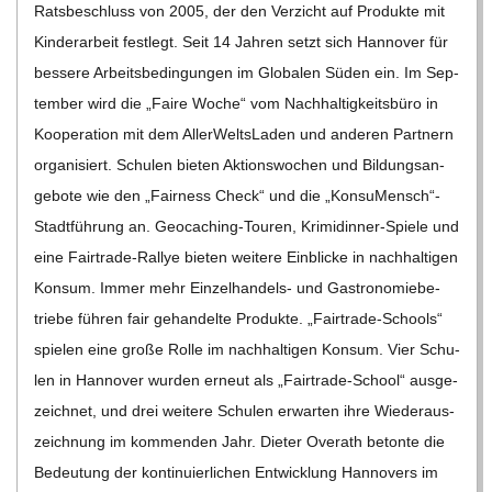
Rats­be­schluss von 2005, der den Ver­zicht auf Pro­dukte mit
Kin­der­ar­beit fest­legt. Seit 14 Jah­ren setzt sich Han­no­ver für
bes­sere Arbeits­be­din­gun­gen im Glo­ba­len Süden ein. Im Sep­
tem­ber wird die „Faire Woche“ vom Nach­hal­tig­keits­büro in
Koope­ra­tion mit dem Aller­Welts­La­den und ande­ren Part­nern
orga­ni­siert. Schu­len bie­ten Akti­ons­wo­chen und Bil­dungs­an­
ge­bote wie den „Fair­ness Check“ und die „KonsuMensch“-
Stadtführung an. Geo­­caching-Tou­­ren, Kri­­mi­­din­­ner-Spiele und
eine Fair­­trade-Ral­­lye bie­ten wei­tere Ein­bli­cke in nach­hal­ti­gen
Kon­sum. Immer mehr Ein­­zel­han­­dels- und Gas­tro­no­mie­be­
triebe füh­ren fair gehan­delte Pro­dukte. „Fair­­trade-Schools“
spie­len eine große Rolle im nach­hal­ti­gen Kon­sum. Vier Schu­
len in Han­no­ver wur­den erneut als „Fair­­trade-School“ aus­ge­
zeich­net, und drei wei­tere Schu­len erwar­ten ihre Wie­der­aus­
zeich­nung im kom­men­den Jahr. Die­ter Ove­r­ath betonte die
Bedeu­tung der kon­ti­nu­ier­li­chen Ent­wick­lung Han­no­vers im