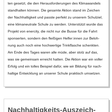
C
ten gesetzt, die den Her­aus­for­de­run­gen des Kli­ma­wan­dels
stand­hal­ten kön­nen. Die gesamte Aktion stand im Zei­chen
H
der Nach­hal­tig­keit und passte per­fekt zu unse­rem Schul­ziel,
eine kli­ma­neu­trale Schule zu wer­den. Unter­stützt wurde das
M
Pro­jekt von ener­city, die nicht nur die Busse für die Fahrt
spon­ser­ten, son­dern den flei­ßi­gen Helfer:innen zur Beloh­
I
nung auch noch eine hoch­wer­tige Trink­fla­sche schenk­ten.
Am Ende des Tages waren alle müde, aber stolz auf das,
D
was sie gemein­sam erreicht hat­ten. Die Aktion war ein vol­ler
Erfolg und ein tol­les Bei­spiel dafür, wie wir Bil­dung für nach­
T
hal­tige Ent­wick­lung an unse­rer Schule prak­tisch umset­zen.
-
S
Nach­hal­tig­keits-Aus­zeich­