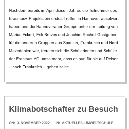
20
Nach­dem bereits im April die­sen Jah­res die Teil­neh­mer des
Erasmus+-Projekts ein ers­tes Tref­fen in Han­no­ver absol­viert
haben und die Han­no­ve­ra­ner Gruppe unter der Lei­tung von
Marius Eckert, Erik Bre­ves und Joa­chim Rocholl Gast­ge­ber
für die ande­ren Grup­pen aus Spa­nien, Frank­reich und Nord-
Maze­­do­­nien war, freu­ten sich die Schü­le­rin­nen und Schü­ler
der Eras­­mus-AG umso mehr, dass es nun für sie auf Rei­sen
– nach Frank­reich – gehen sollte.
Kli­ma­bot­schaf­ter zu Besuch
2022-
ON:
3. NOVEMBER 2022
IN:
AKTUELLES
,
UMWELTSCHULE