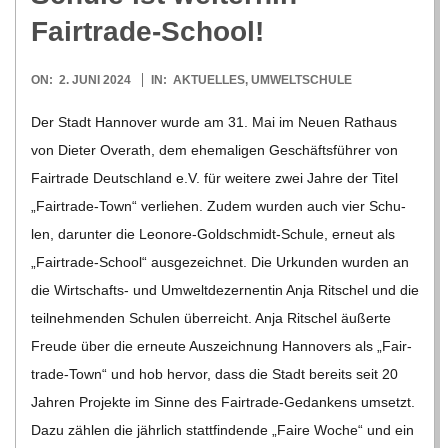
Fairtrade-School!
2024-
ON:
2. JUNI 2024
IN:
AKTUELLES
,
UMWELTSCHULE
06-
Der Stadt Han­no­ver wurde am 31. Mai im Neuen Rat­haus
02
von Die­ter Ove­r­ath, dem ehe­ma­li­gen Geschäfts­füh­rer von
Fair­trade Deutsch­land e.V. für wei­tere zwei Jahre der Titel
„Fair­­trade-Town“ ver­lie­hen. Zudem wur­den auch vier Schu­
len, dar­un­ter die Leo­­nore-Gol­d­­schmidt-Schule, erneut als
„Fair­­trade-School“ aus­ge­zeich­net. Die Urkun­den wur­den an
die Wir­t­­schafts- und Umwelt­de­zer­nen­tin Anja Rit­schel und die
teil­neh­men­den Schu­len über­reicht. Anja Rit­schel äußerte
Freude über die erneute Aus­zeich­nung Han­no­vers als „Fair­­
trade-Town“ und hob her­vor, dass die Stadt bereits seit 20
Jah­ren Pro­jekte im Sinne des Fair­­trade-Gedan­kens umsetzt.
Dazu zäh­len die jähr­lich statt­fin­dende „Faire Woche“ und ein