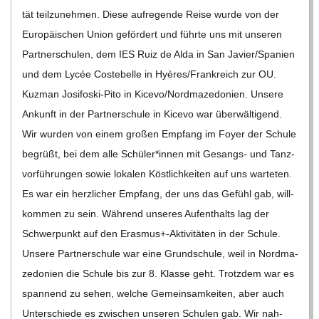
tät teil­zu­neh­men. Diese auf­re­gende Reise wurde von der
Euro­päi­schen Union geför­dert und führte uns mit unse­ren
Part­ner­schu­len, dem IES Ruiz de Alda in San Javier/​​Spanien
und dem Lycée Cos­te­belle in Hyères/​​Frankreich zur OU.
Kuz­man Josi­­fo­­ski-Pito in Kicevo/​​Nordmazedonien. Unsere
Ankunft in der Part­ner­schule in Kicevo war über­wäl­ti­gend.
Wir wur­den von einem gro­ßen Emp­fang im Foyer der Schule
begrüßt, bei dem alle Schüler*innen mit Gesangs- und Tanz­
vor­füh­run­gen sowie loka­len Köst­lich­kei­ten auf uns war­te­ten.
Es war ein herz­li­cher Emp­fang, der uns das Gefühl gab, will­
kom­men zu sein. Wäh­rend unse­res Auf­ent­halts lag der
Schwer­punkt auf den Erasmus+-Aktivitäten in der Schule.
Unsere Part­ner­schule war eine Grund­schule, weil in Nord­ma­
ze­do­nien die Schule bis zur 8. Klasse geht. Trotz­dem war es
span­nend zu sehen, wel­che Gemein­sam­kei­ten, aber auch
Unter­schiede es zwi­schen unse­ren Schu­len gab. Wir nah­