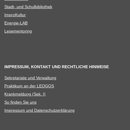
Stadt- und Schulbibliothek
Impro­Kul­tur
Ener­­gie-LAB
Lese­men­to­ring
IMPRESSUM, KONTAKT UND RECHTLICHE HINWEISE
Sekre­ta­riate und Verwaltung
Prak­ti­kum an der LEOGOS
Krank­mel­dung (Sek. I)
So fin­den Sie uns
Impres­sum und Datenschutzerklärung