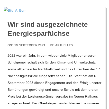
Wir sind aus­ge­zeich­nete
Energiesparfüchse
2023-
ON:
19. SEPTEMBER 2023
IN:
AKTUELLES
09-
2022 war ein Jahr, in dem wie­der viele Mit­glie­der unse­rer
19
Schul­ge­mein­schaft sich für den Klima- und Umwelt­schutz
sowie all­ge­mein für Nach­hal­tig­keit und das Errei­chen der 17
Nach­hal­tig­keits­ziele ein­ge­setzt haben. Die Stadt hat am 6.
Sep­tem­ber 2023 die­ses Enga­ge­ment und den Erfolg unse­rer
Bemü­hun­gen gewür­digt und unsere Schule mit dem ers­ten
Preis bei der Leis­tungs­prä­mi­en­ver­gabe im Neuen Rat­haus
aus­ge­zeich­net. Der Ober­bür­ger­meis­ter über­reichte unse­rer