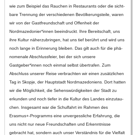
wie zum Bei­spiel das Rau­chen in Restau­rants oder die sicht­
bare Tren­nung der ver­schie­de­nen Bevöl­ke­rungs­teile, waren
wir von der Gast­freund­schaft und Offen­heit der
Nordmazedonier*innen beein­druckt. Ihre Bereit­schaft, uns
ihre Kul­tur näher­zu­brin­gen, hat uns tief berührt und wird uns
noch lange in Erin­ne­rung blei­ben. Das gilt auch für die phä­
no­me­nale Abschluss­feier, bei der sich unsere
Gastgeber*innen noch ein­mal selbst über­tra­fen. Zum
Abschluss unse­rer Reise ver­brach­ten wir einen zusätz­li­chen
Tag in Skopje, der Haupt­stadt Nord­ma­ze­do­ni­ens. Dort hat­ten
wir die Mög­lich­keit, die Sehens­wür­dig­kei­ten der Stadt zu
erkun­den und noch tie­fer in die Kul­tur des Lan­des ein­zu­tau­
chen. Ins­ge­samt war die Schul­fahrt im Rah­men des
Erasmus+-Programms eine unver­gess­li­che Erfah­rung, die
uns nicht nur neue Freund­schaf­ten und Erkennt­nisse
gebracht hat, son­dern auch unser Ver­ständ­nis für die Viel­falt