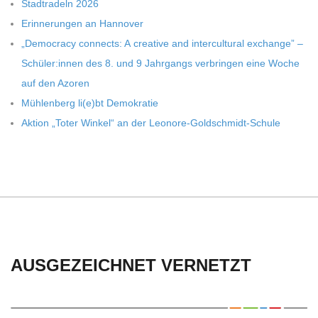
Stadt­ra­deln 2026
Erin­ne­run­gen an Hannover
„Demo­cracy con­nects: A crea­tive and inter­cul­tu­ral exch­ange” –
Schüler:innen des 8. und 9 Jahr­gangs ver­brin­gen eine Woche
auf den Azoren
Müh­len­berg li(e)bt Demokratie
Aktion „Toter Win­kel“ an der Leonore-Goldschmidt-Schule
AUSGEZEICHNET VERNETZT