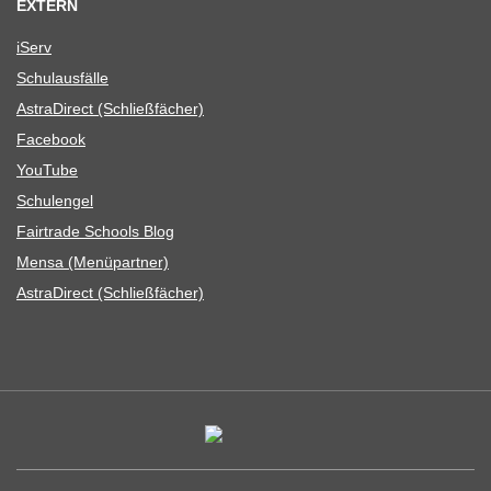
EXTERN
iServ
Schul­aus­fälle
Astra­Di­rect (Schließ­fä­cher)
Face­book
You­Tube
Schul­en­gel
Fair­trade Schools Blog
Mensa (Menü­part­ner)
Astra­Di­rect (Schließ­fä­cher)