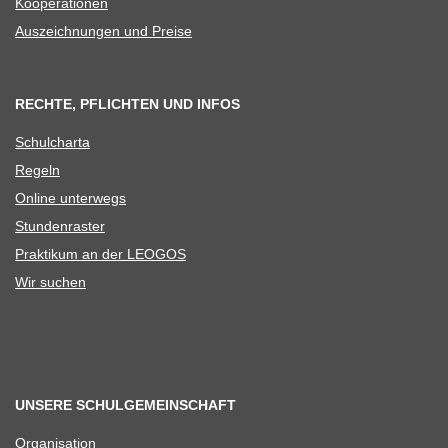
Koope­ra­tio­nen
Aus­zeich­nun­gen und Preise
RECHTE, PFLICHTEN UND INFOS
Schul­charta
Regeln
Online unter­wegs
Stun­den­ras­ter
Prak­ti­kum an der LEOGOS
Wir suchen
UNSERE SCHULGEMEINSCHAFT
Orga­ni­sa­tion