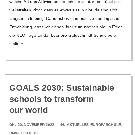
wel­che Art des Akti­vis­mus die rich­tige ist, dar­über lässt sich
viel strei­ten, doch dass es etwas zu tun gibt, da sind sich
lang­sam alle einig. Daher ist es eine posi­tive und logi­sche
Ent­wick­lung, dass wir die­ses Jahr zum zwei­ten Mal in Folge
die NEO-Tage an der Leo­­nore-Gol­d­­schmidt-Schule ver­an­
stal­te­ten.
GOALS 2030: Sus­tainable
schools to trans­form
our world
2022-
ON:
20. NOVEMBER 2022
IN:
AKTUELLES
,
EUROPASCHULE
,
11-
UMWELTSCHULE