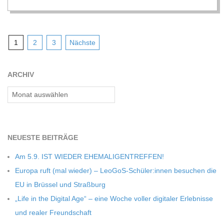
Seitennummerierung
1
2
3
Nächste
der
Beiträge
ARCHIV
Archiv
NEU­ESTE BEITRÄGE
Am 5.9. IST WIEDER EHEMALIGENTREFFEN!
Europa ruft (mal wie­der) – LeoGoS-Schüler:innen besu­chen die
EU in Brüs­sel und Straßburg
„Life in the Digi­tal Age“ – eine Woche vol­ler digi­ta­ler Erleb­nisse
und rea­ler Freundschaft