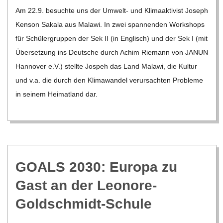
11-
Am 22.9. besuchte uns der Umwelt- und Kli­ma­ak­ti­vist Joseph
03
Ken­son Sakala aus Malawi. In zwei span­nen­den Work­shops
für Schü­ler­grup­pen der Sek II (in Eng­lisch) und der Sek I (mit
Über­set­zung ins Deut­sche durch Achim Rie­mann von JANUN
Han­no­ver e.V.) stellte Jos­peh das Land Malawi, die Kul­tur
und v.a. die durch den Kli­ma­wan­del ver­ur­sach­ten Pro­bleme
in sei­nem Hei­mat­land dar.
GOALS 2030: Europa zu
Gast an der Leonore-
Goldschmidt-Schule