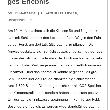
ges Erlebnis
R
2025-
ON:
13. MÄRZ 2025
IN:
AKTUELLES
,
LEOLAB
,
03-
E
UMWELTSCHULE
13
Am 12. März mach­ten sich die Klas­sen 5e und 5d gemein­
-
sam mit Schüler:innen des Leo­Lab auf den Weg in den Fuhr­
ber­ger Forst, um dort tat­kräf­tig Bäume zu pflan­zen. Die
G
Anreise gestal­tete sich zunächst etwas chao­tisch, da der Bus
uns an der fal­schen Stelle absetzte. Doch nach einer rucke­li­
O
gen Fahrt über Wald­wege erreich­ten wir schließ­lich unse­ren
Ein­satz­ort – und das Aben­teuer konnte begin­nen! Mit gro­
L
ßem Ein­satz und viel Freude pflanz­ten die Schüler:innen
rund 1.500 Bäume. Diese tra­gen nicht nur als CO2-Spei­­cher
D
zur Kli­ma­neu­tra­li­tät bei, son­dern haben auch einen posi­ti­ven
Ein­fluss auf die Trink­was­ser­ge­win­nung im Fuhr­ber­ger Feld.
S
Beson­ders erfreu­lich: Es wur­den wider­stands­fä­hige Baum­ar­