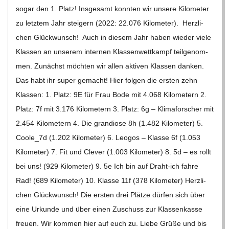
sogar den 1. Platz! Ins­ge­samt konn­ten wir unsere Kilo­me­ter
zu letz­tem Jahr stei­gern (2022: 22.076 Kilo­me­ter). Herz­li­
chen Glück­wunsch! Auch in die­sem Jahr haben wie­der viele
Klas­sen an unse­rem inter­nen Klas­sen­wett­kampf teil­ge­nom­
men. Zunächst möch­ten wir allen akti­ven Klas­sen dan­ken.
Das habt ihr super gemacht! Hier fol­gen die ers­ten zehn
Klas­sen: 1. Platz: 9E für Frau Bode mit 4.068 Kilo­me­tern 2.
Platz: 7f mit 3.176 Kilo­me­tern 3. Platz: 6g – Kli­ma­for­scher mit
2.454 Kilo­me­tern 4. Die gran­diose 8h (1.482 Kilo­me­ter) 5.
Coole_​​7d (1.202 Kilo­me­ter) 6. Leo­gos – Klasse 6f (1.053
Kilo­me­ter) 7. Fit und Cle­ver (1.003 Kilo­me­ter) 8. 5d – es rollt
bei uns! (929 Kilo­me­ter) 9. 5e Ich bin auf Draht-ich fahre
Rad! (689 Kilo­me­ter) 10. Klasse 11f (378 Kilo­me­ter) Herz­li­
chen Glück­wunsch! Die ers­ten drei Plätze dür­fen sich über
eine Urkunde und über einen Zuschuss zur Klas­sen­kasse
freuen. Wir kom­men hier auf euch zu. Liebe Grüße und bis