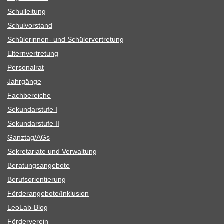
Schul­lei­tung
Schul­vor­stand
Schü­le­rin­nen- und Schülervertretung
Eltern­ver­tre­tung
Per­so­nal­rat
Jahr­gänge
Fach­be­rei­che
Sekun­dar­stufe I
Sekun­dar­stufe II
Ganztag/​​AGs
Sekre­ta­riate und Verwaltung
Bera­tungs­an­ge­bote
Berufs­ori­en­tie­rung
Förderangebote/​​Inklusion
Leo­Lab-Blog
För­der­ver­ein