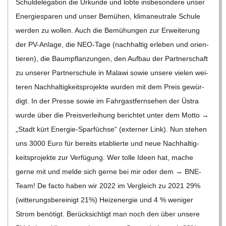
Schul­de­le­ga­tion die Urkunde und lobte ins­be­son­dere unser
Ener­gie­spa­ren und unser Bemü­hen, kli­ma­neu­trale Schule
wer­den zu wol­len. Auch die Bemü­hun­gen zur Erwei­te­rung
der PV-Anlage, die NEO-Tage (nach­hal­tig erle­ben und ori­en­
tie­ren), die Baum­pflan­zun­gen, den Auf­bau der Part­ner­schaft
zu unse­rer Part­ner­schule in Malawi sowie unsere vie­len wei­
te­ren Nach­hal­tig­keits­pro­jekte wur­den mit dem Preis gewür­
digt. In der Presse sowie im Fahr­gast­fern­se­hen der Üstra
wurde über die Preis­ver­lei­hung berich­tet unter dem Motto →
„Stadt kürt Ener­­gie-Spar­­füchse“ (exter­ner Link). Nun ste­hen
uns 3000 Euro für bereits eta­blierte und neue Nach­hal­tig­
keits­pro­jekte zur Ver­fü­gung. Wer tolle Ideen hat, mache
gerne mit und melde sich gerne bei mir oder dem → BNE-
Team! De facto haben wir 2022 im Ver­gleich zu 2021 29%
(wit­te­rungs­be­rei­nigt 21%) Heiz­ener­gie und 4 % weni­ger
Strom benö­tigt. Berück­sich­tigt man noch den über unsere