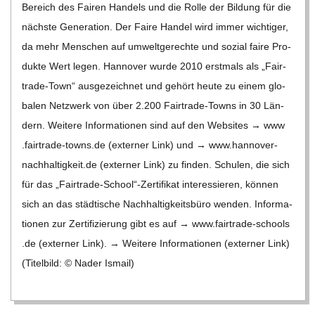
Bereich des Fai­ren Han­dels und die Rolle der Bil­dung für die
nächste Gene­ra­tion. Der Faire Han­del wird immer wich­ti­ger,
da mehr Men­schen auf umwelt­ge­rechte und sozial faire Pro­
dukte Wert legen. Han­no­ver wurde 2010 erst­mals als „Fair­­
trade-Town“ aus­ge­zeich­net und gehört heute zu einem glo­
ba­len Netz­werk von über 2.200 Fair­­trade-Towns in 30 Län­
dern. Wei­tere Infor­ma­tio­nen sind auf den Web­sites → www​
.fair​trade​-towns​.de (exter­ner Link) und → www​.han​no​ver​-
nach​hal​tig​keit​.de (exter­ner Link) zu fin­den. Schu­len, die sich
für das „Fairtrade-School“-Zertifikat inter­es­sie­ren, kön­nen
sich an das städ­ti­sche Nach­hal­tig­keits­büro wen­den. Infor­ma­
tio­nen zur Zer­ti­fi­zie­rung gibt es auf → www​.fair​trade​-schools​
.de (exter­ner Link). → Wei­tere Infor­ma­tio­nen (exter­ner Link)
(Titel­bild: © Nader Ismail)