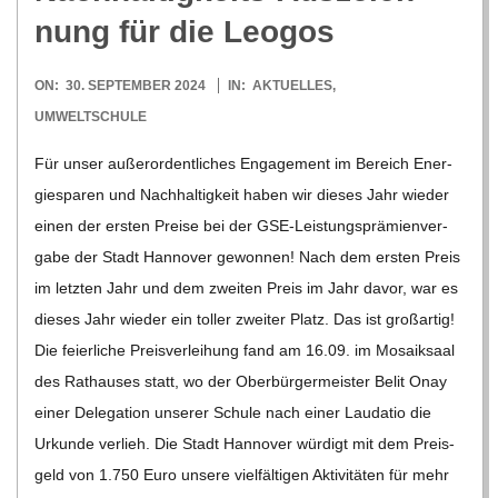
C
nung für die Leogos
H
2024-
ON:
30. SEPTEMBER 2024
IN:
AKTUELLES
,
09-
U
UMWELTSCHULE
30
Für unser außer­or­dent­li­ches Enga­ge­ment im Bereich Ener­
L
gie­spa­ren und Nach­hal­tig­keit haben wir die­ses Jahr wie­der
einen der ers­ten Preise bei der GSE-Leis­­tungs­­prä­­mi­en­­ver­­­
E
gabe der Stadt Han­no­ver gewon­nen! Nach dem ers­ten Preis
im letz­ten Jahr und dem zwei­ten Preis im Jahr davor, war es
die­ses Jahr wie­der ein tol­ler zwei­ter Platz. Das ist groß­ar­tig!
Die fei­er­li­che Preis­ver­lei­hung fand am 16.09. im Mosa­ik­saal
des Rat­hau­ses statt, wo der Ober­bür­ger­meis­ter Belit Onay
einer Dele­ga­tion unse­rer Schule nach einer Lau­da­tio die
Urkunde ver­lieh. Die Stadt Han­no­ver wür­digt mit dem Preis­
geld von 1.750 Euro unsere viel­fäl­ti­gen Akti­vi­tä­ten für mehr