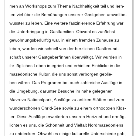
men an Work­shops zum Thema Nach­hal­tig­keit teil und lern­
ten viel über die Bemü­hun­gen unse­rer Gast­ge­ber, umwelt­be­
wuss­ter zu leben. Eine wei­tere fas­zi­nie­rende Erfah­rung war
die Unter­brin­gung in Gast­fa­mi­lien. Obwohl es zunächst
gewöh­nungs­be­dürf­tig war, in einem frem­den Zuhause zu
leben, wur­den wir schnell von der herz­li­chen Gast­freund­
schaft unse­rer Gastgeber*innen über­wäl­tigt. Wir wur­den in
ihr täg­li­ches Leben inte­griert und erhiel­ten Ein­bli­cke in die
maze­do­ni­sche Kul­tur, die uns sonst ver­bor­gen geblie­
ben wären. Das Pro­gramm bot auch zahl­rei­che Aus­flüge in
die Umge­bung, dar­un­ter Besu­che im nahe gele­ge­nen
Mavrovo Natio­nal­park, Aus­flüge zu anti­ken Stät­ten und zum
wun­der­schö­nen Ohrid-See sowie zu einem ortho­do­xen Klos­
ter. Diese Aus­flüge erwei­ter­ten unse­ren Hori­zont und ermög­
lich­ten es uns, die Schön­heit und Viel­falt Nord­ma­ze­do­ni­ens
zu ent­de­cken. Obwohl es einige kul­tu­relle Unter­schiede gab,