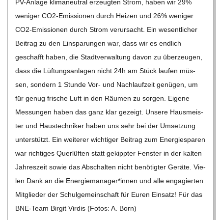
PV-Anlage kli­ma­neu­tral erzeug­ten Strom, haben wir 29%
weni­ger CO2-Emis­­sio­­nen durch Hei­zen und 26% weni­ger
CO2-Emis­­sio­­nen durch Strom ver­ur­sacht. Ein wesent­li­cher
Bei­trag zu den Ein­spa­run­gen war, dass wir es end­lich
geschafft haben, die Stadt­ver­wal­tung davon zu über­zeu­gen,
dass die Lüf­tungs­an­la­gen nicht 24h am Stück lau­fen müs­
sen, son­dern 1 Stunde Vor- und Nach­lauf­zeit genü­gen, um
für genug fri­sche Luft in den Räu­men zu sor­gen. Eigene
Mes­sun­gen haben das ganz klar gezeigt. Unsere Haus­meis­
ter und Haus­tech­ni­ker haben uns sehr bei der Umset­zung
unter­stützt. Ein wei­te­rer wich­ti­ger Bei­trag zum Ener­gie­spa­ren
war rich­ti­ges Quer­lüf­ten statt gekipp­ter Fens­ter in der kal­ten
Jah­res­zeit sowie das Abschal­ten nicht benö­tig­ter Geräte. Vie­
len Dank an die Energiemanager*innen und alle enga­gier­ten
Mit­glie­der der Schul­ge­mein­schaft für Euren Ein­satz! Für das
BNE-Team Bir­git Vir­dis (Fotos: A. Born)