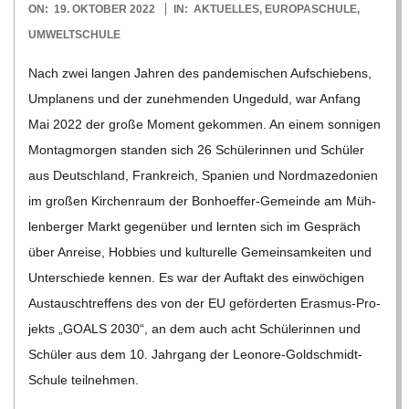
2022-
ON:
19. OKTOBER 2022
IN:
AKTUELLES
,
EUROPASCHULE
,
10-
UMWELTSCHULE
19
Nach zwei lan­gen Jah­ren des pan­de­mi­schen Auf­schie­bens,
Umpla­nens und der zuneh­men­den Unge­duld, war Anfang
Mai 2022 der große Moment gekom­men. An einem son­ni­gen
Mon­tag­mor­gen stan­den sich 26 Schü­le­rin­nen und Schü­ler
aus Deutsch­land, Frank­reich, Spa­nien und Nord­ma­ze­do­nien
im gro­ßen Kir­chen­raum der Bon­hoe­f­­fer-Gemeinde am Müh­
len­ber­ger Markt gegen­über und lern­ten sich im Gespräch
über Anreise, Hob­bies und kul­tu­relle Gemein­sam­kei­ten und
Unter­schiede ken­nen. Es war der Auf­takt des ein­wö­chi­gen
Aus­tausch­tref­fens des von der EU geför­der­ten Eras­­mus-Pro­­
jekts „GOALS 2030“, an dem auch acht Schü­le­rin­nen und
Schü­ler aus dem 10. Jahr­gang der Leo­­nore-Gol­d­­schmidt-
Schule teil­neh­men.