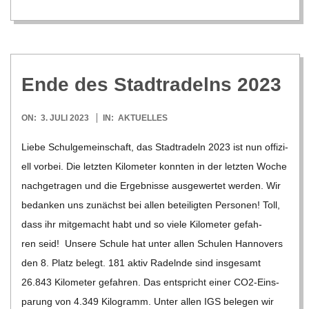
Ende des Stadt­ra­delns 2023
2023-
ON:
3. JULI 2023
IN:
AKTUELLES
07-
Liebe Schul­ge­mein­schaft, das Stadt­ra­deln 2023 ist nun offi­zi­
03
ell vor­bei. Die letz­ten Kilo­me­ter konn­ten in der letz­ten Woche
nach­ge­tra­gen und die Ergeb­nisse aus­ge­wer­tet wer­den. Wir
bedan­ken uns zunächst bei allen betei­lig­ten Per­so­nen! Toll,
dass ihr mit­ge­macht habt und so viele Kilo­me­ter gefah­
ren seid! Unsere Schule hat unter allen Schu­len Han­no­vers
den 8. Platz belegt. 181 aktiv Radelnde sind ins­ge­samt
26.843 Kilo­me­ter gefah­ren. Das ent­spricht einer CO2-Ein­s­
pa­rung von 4.349 Kilo­gramm. Unter allen IGS bele­gen wir