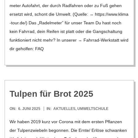
me­ter Auto­fahrt, der durch Rad­fah­ren oder zu Fuß gehen
ersetzt wird, schont die Umwelt. (Quelle: → https://​www​.klima​
-tour​.de/) Das „Radel­me­ter” für unser Team Du hast noch
kein Fahr­rad, dein Rei­fen ist platt oder die Gang­schal­tung
funk­tio­niert nicht mehr? In unse­rer → Fahr­rad-Wer­k­statt wird
dir gehol­fen: FAQ
Tul­pen für Brot 2025
2025-
ON:
6. JUNI 2025
IN:
AKTUELLES
,
UMWELTSCHULE
06-
Wir haben 2019 kurz vor Corona mit dem ers­ten Pflan­zen
06
der Tul­pen­zwie­beln begon­nen. Die Ernte/​​ Erlöse schwan­ken