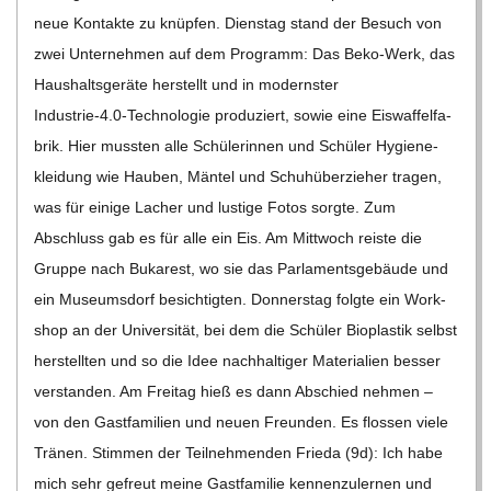
neue Kon­takte zu knüp­fen. Diens­tag stand der Besuch von
zwei Unter­neh­men auf dem Pro­gramm: Das Beko-Werk, das
Haus­halts­ge­räte her­stellt und in moderns­ter
Industrie‑4.0‑Technologie pro­du­ziert, sowie eine Eis­waf­fel­fa­
brik. Hier muss­ten alle Schü­le­rin­nen und Schü­ler Hygie­n­e­
klei­dung wie Hau­ben, Män­tel und Schu­h­über­zie­her tra­gen,
was für einige Lacher und lus­tige Fotos sorgte. Zum
Abschluss gab es für alle ein Eis. Am Mitt­woch reiste die
Gruppe nach Buka­rest, wo sie das Par­la­ments­ge­bäude und
ein Muse­ums­dorf besich­tig­ten. Don­ners­tag folgte ein Work­
shop an der Uni­ver­si­tät, bei dem die Schü­ler Bio­plas­tik selbst
her­stell­ten und so die Idee nach­hal­ti­ger Mate­ria­lien bes­ser
ver­stan­den. Am Frei­tag hieß es dann Abschied neh­men –
von den Gast­fa­mi­lien und neuen Freun­den. Es flos­sen viele
Trä­nen. Stim­men der Teil­neh­men­den Frieda (9d): Ich habe
mich sehr gefreut meine Gast­fa­mi­lie ken­nen­zu­ler­nen und