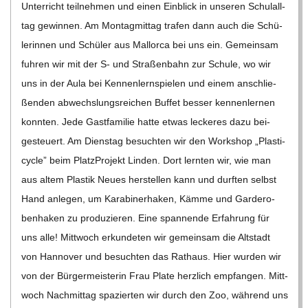
Unter­richt teil­neh­men und einen Ein­blick in unse­ren Schul­all­
tag gewin­nen. Am Mon­tag­mit­tag tra­fen dann auch die Schü­
le­rin­nen und Schü­ler aus Mal­lorca bei uns ein. Gemein­sam
fuh­ren wir mit der S- und Stra­ßen­bahn zur Schule, wo wir
uns in der Aula bei Ken­nen­lern­spie­len und einem anschlie­
ßen­den abwechs­lungs­rei­chen Buf­fet bes­ser ken­nen­ler­nen
konn­ten. Jede Gast­fa­mi­lie hatte etwas lecke­res dazu bei­
gesteu­ert. Am Diens­tag besuch­ten wir den Work­shop „Pla­s­ti­
cy­cle” beim Platz­Pro­jekt Lin­den. Dort lern­ten wir, wie man
aus altem Plas­tik Neues her­stel­len kann und durf­ten selbst
Hand anle­gen, um Kara­bi­ner­ha­ken, Kämme und Gar­de­ro­
ben­ha­ken zu pro­du­zie­ren. Eine span­nende Erfah­rung für
uns alle! Mitt­woch erkun­de­ten wir gemein­sam die Alt­stadt
von Han­no­ver und besuch­ten das Rat­haus. Hier wur­den wir
von der Bür­ger­meis­te­rin Frau Plate herz­lich emp­fan­gen. Mitt­
woch Nach­mit­tag spa­zier­ten wir durch den Zoo, wäh­rend uns