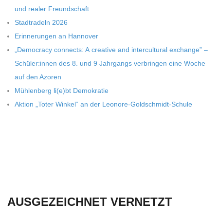
und rea­ler Freundschaft
Stadt­ra­deln 2026
Erin­ne­run­gen an Hannover
„Demo­cracy con­nects: A crea­tive and inter­cul­tu­ral exch­ange” –
Schüler:innen des 8. und 9 Jahr­gangs ver­brin­gen eine Woche
auf den Azoren
Müh­len­berg li(e)bt Demokratie
Aktion „Toter Win­kel“ an der Leonore-Goldschmidt-Schule
AUSGEZEICHNET VERNETZT