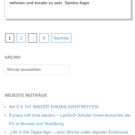
neh­men und krea­tiv zu sein. San­dra Kaps
Seitennummerierung
1
2
…
6
Nächste
der
Beiträge
ARCHIV
Archiv
NEU­ESTE BEITRÄGE
Am 5.9. IST WIEDER EHEMALIGENTREFFEN!
Europa ruft (mal wie­der) – LeoGoS-Schüler:innen besu­chen die
EU in Brüs­sel und Straßburg
„Life in the Digi­tal Age“ – eine Woche vol­ler digi­ta­ler Erleb­nisse