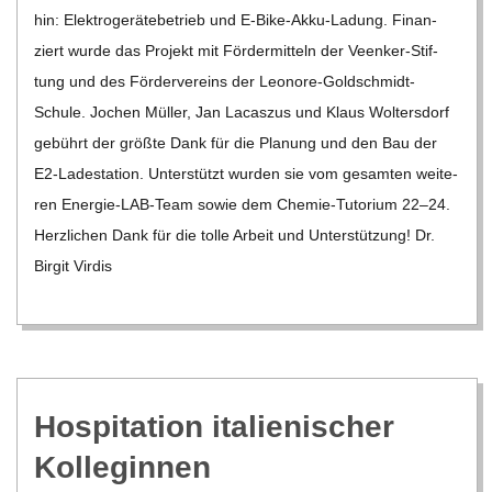
hin: Elek­tro­ge­rä­te­be­trieb und E‑Bike-Akku-Ladung. Finan­
ziert wurde das Pro­jekt mit För­der­mit­teln der Veen­ker-Stif­­
tung und des För­der­ver­eins der Leo­­nore-Gol­d­­schmidt-
Schule. Jochen Mül­ler, Jan Lacas­zus und Klaus Wol­ters­dorf
gebührt der größte Dank für die Pla­nung und den Bau der
E2-Lade­sta­­tion. Unter­stützt wur­den sie vom gesam­ten wei­te­
ren Ener­­gie-LAB-Team sowie dem Che­­mie-Tuto­rium 22–24.
Herz­li­chen Dank für die tolle Arbeit und Unter­stüt­zung! Dr.
Bir­git Vir­dis
Hos­pi­ta­tion ita­lie­ni­scher
Kolleginnen