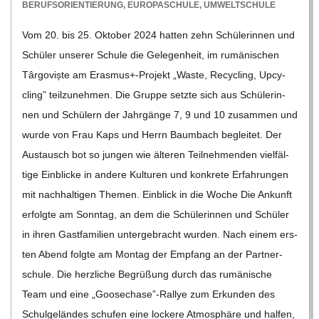
11-
BERUFSORIENTIERUNG
,
EUROPASCHULE
,
UMWELTSCHULE
05
Vom 20. bis 25. Okto­ber 2024 hat­ten zehn Schü­le­rin­nen und
Schü­ler unse­rer Schule die Gele­gen­heit, im rumä­ni­schen
Târ­go­viște am Erasmus+-Projekt „Waste, Recy­cling, Upcy­
cling” teil­zu­neh­men. Die Gruppe setzte sich aus Schü­le­rin­
nen und Schü­lern der Jahr­gänge 7, 9 und 10 zusam­men und
wurde von Frau Kaps und Herrn Baum­bach beglei­tet. Der
Aus­tausch bot so jun­gen wie älte­ren Teil­neh­men­den viel­fäl­
tige Ein­bli­cke in andere Kul­tu­ren und kon­krete Erfah­run­gen
mit nach­hal­ti­gen The­men. Ein­blick in die Woche Die Ankunft
erfolgte am Sonn­tag, an dem die Schü­le­rin­nen und Schü­ler
in ihren Gast­fa­mi­lien unter­ge­bracht wur­den. Nach einem ers­
ten Abend folgte am Mon­tag der Emp­fang an der Part­ner­
schule. Die herz­li­che Begrü­ßung durch das rumä­ni­sche
Team und eine „Goosechase”-Rallye zum Erkun­den des
Schul­ge­län­des schu­fen eine lockere Atmo­sphäre und hal­fen,