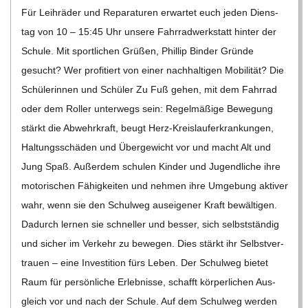
C
Für Leih­rä­der und Repa­ra­tu­ren erwar­tet euch jeden Diens­
tag von 10 – 15:45 Uhr unsere Fahr­rad­werk­statt hin­ter der
H
Schule. Mit sport­li­chen Grü­ßen, Phil­lip Bin­der Gründe
gesucht? Wer pro­fi­tiert von einer nach­hal­ti­gen Mobi­li­tät? Die
U
Schü­le­rin­nen und Schü­ler Zu Fuß gehen, mit dem Fahr­rad
L
oder dem Rol­ler unter­wegs sein: Regel­mä­ßige Bewe­gung
stärkt die Abwehr­kraft, beugt Herz-Kreis­lauf­er­kran­­kun­­gen,
E
Hal­tungs­schä­den und Über­ge­wicht vor und macht Alt und
Jung Spaß. Außer­dem schu­len Kin­der und Jugend­li­che ihre
moto­ri­schen Fähig­kei­ten und neh­men ihre Umge­bung akti­ver
wahr, wenn sie den Schul­weg aus­ei­ge­ner Kraft bewäl­ti­gen.
Dadurch ler­nen sie schnel­ler und bes­ser, sich selbst­stän­dig
und sicher im Ver­kehr zu bewe­gen. Dies stärkt ihr Selbst­ver­
trauen – eine Inves­ti­tion fürs Leben. Der Schul­weg bie­tet
Raum für per­sön­li­che Erleb­nisse, schafft kör­per­li­chen Aus­
gleich vor und nach der Schule. Auf dem Schul­weg wer­den