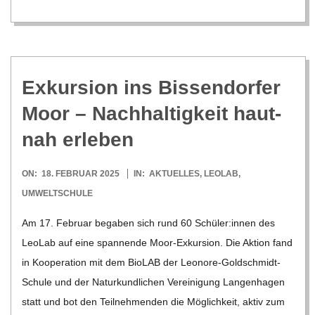
Exkur­sion ins Bis­sen­dor­fer
Moor – Nach­hal­tig­keit haut­
nah erleben
2025-
ON:
18. FEBRUAR 2025
IN:
AKTUELLES
,
LEOLAB
,
02-
UMWELTSCHULE
18
Am 17. Februar bega­ben sich rund 60 Schüler:innen des
Leo­Lab auf eine span­nende Moor-Exkur­­sion. Die Aktion fand
in Koope­ra­tion mit dem Bio­LAB der Leo­­nore-Gol­d­­schmidt-
Schule und der Natur­kund­li­chen Ver­ei­ni­gung Lan­gen­ha­gen
statt und bot den Teil­neh­men­den die Mög­lich­keit, aktiv zum