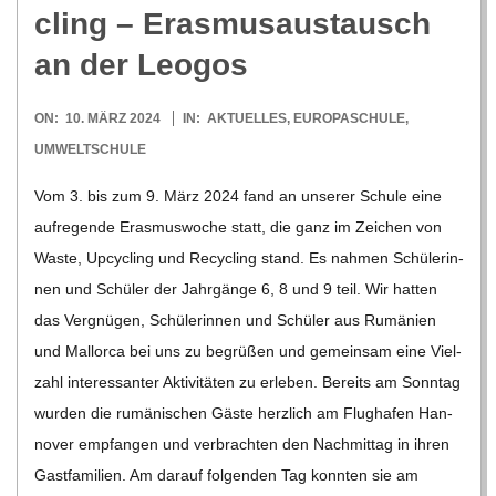
cling – Eras­mus­aus­tausch
an der Leogos
2024-
ON:
10. MÄRZ 2024
IN:
AKTUELLES
,
EUROPASCHULE
,
03-
UMWELTSCHULE
10
Vom 3. bis zum 9. März 2024 fand an unse­rer Schule eine
auf­re­gende Eras­mus­wo­che statt, die ganz im Zei­chen von
Waste, Upcy­cling und Recy­cling stand. Es nah­men Schü­le­rin­
nen und Schü­ler der Jahr­gänge 6, 8 und 9 teil. Wir hat­ten
das Ver­gnü­gen, Schü­le­rin­nen und Schü­ler aus Rumä­nien
und Mal­lorca bei uns zu begrü­ßen und gemein­sam eine Viel­
zahl inter­es­san­ter Akti­vi­tä­ten zu erle­ben. Bereits am Sonn­tag
wur­den die rumä­ni­schen Gäste herz­lich am Flug­ha­fen Han­
no­ver emp­fan­gen und ver­brach­ten den Nach­mit­tag in ihren
Gast­fa­mi­lien. Am dar­auf fol­gen­den Tag konn­ten sie am