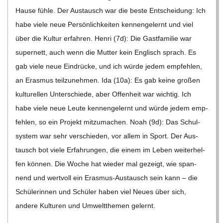
Hause fühle. Der Aus­tausch war die beste Ent­schei­dung: Ich
habe viele neue Per­sön­lich­kei­ten ken­nen­ge­lernt und viel
über die Kul­tur erfah­ren. Henri (7d): Die Gast­fa­mi­lie war
super­nett, auch wenn die Mut­ter kein Eng­lisch sprach. Es
gab viele neue Ein­drü­cke, und ich würde jedem emp­feh­len,
an Eras­mus teil­zu­neh­men. Ida (10a): Es gab keine gro­ßen
kul­tu­rel­len Unter­schiede, aber Offen­heit war wich­tig. Ich
habe viele neue Leute ken­nen­ge­lernt und würde jedem emp­
feh­len, so ein Pro­jekt mit­zu­ma­chen. Noah (9d): Das Schul­
sys­tem war sehr ver­schie­den, vor allem in Sport. Der Aus­
tausch bot viele Erfah­run­gen, die einem im Leben wei­ter­hel­
fen kön­nen. Die Woche hat wie­der mal gezeigt, wie span­
nend und wert­voll ein Eras­­mus-Aus­­­tausch sein kann – die
Schü­le­rin­nen und Schü­ler haben viel Neues über sich,
andere Kul­tu­ren und Umwelt­the­men gelernt.