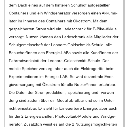
dem Dach eines auf dem hin­te­ren Schul­hof auf­ge­stell­ten
Con­tai­ners und ein Wind­ge­ne­ra­tor ver­sor­gen einen Akku­mu­
la­tor im Inne­ren des Con­tai­ners mit Öko­strom. Mit dem
gespei­cher­ten Strom wird ein Lade­schrank für E‑Bike-Akkus
ver­sorgt. Nut­zen kön­nen den Lade­schrank alle Mit­glie­der der
Schul­ge­mein­schaft der Leo­­nore-Gol­d­­schmidt-Schule, alle
Besucher*innen des Ener­­gie-LABs sowie alle Kund*innen der
Fahr­rad­werk­statt der Leo­nore-Gold­schmidt-Schule. Der
mobile Spei­cher ver­sorgt aber auch die Elek­tro­ge­räte beim
Expe­ri­men­tie­ren im Ener­­gie-LAB. So wird dezen­trale Ener­
gie­ver­sor­gung mit Öko­strom für alle Nutzer*innen erfahr­bar.
Die Daten der Strom­pro­duk­tion, ‑spei­che­rung und ‑ver­wen­
dung sind zudem über ein Modul abruf­bar und so im Unter­
richt ein­setz­bar. E² steht für Erneu­er­bare Ener­gie, aber auch
für die 2 Ener­gie­wand­ler: Pho­­to­­vol­­taik-Module und Wind­ge­
ne­ra­tor. Zusätz­lich weist es auf die 2 Nut­zungs­mög­lich­kei­ten