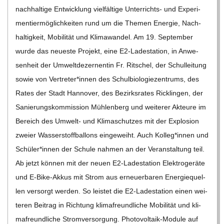
nach­hal­tige Ent­wick­lung viel­fäl­tige Unter­richts- und Expe­ri­
men­tier­mög­lich­kei­ten rund um die The­men Ener­gie, Nach­
hal­tig­keit, Mobi­li­tät und Kli­ma­wan­del. Am 19. Sep­tem­ber
wurde das neu­este Pro­jekt, eine E2-Lade­sta­­tion, in Anwe­
sen­heit der Umwelt­de­zer­nen­tin Fr. Rit­schel, der Schul­lei­tung
sowie von Vertreter*innen des Schul­bio­lo­gie­zen­trums, des
Rates der Stadt Han­no­ver, des Bezirks­ra­tes Rick­lin­gen, der
Sanie­rungs­kom­mis­sion Müh­len­berg und wei­te­rer Akteure im
Bereich des Umwelt- und Kli­ma­schut­zes mit der Explo­sion
zweier Was­ser­stoff­bal­lons ein­ge­weiht. Auch Kolleg*innen und
Schüler*innen der Schule nah­men an der Ver­an­stal­tung teil.
Ab jetzt kön­nen mit der neuen E2-Lade­sta­­tion Elek­tro­ge­räte
und E‑Bike-Akkus mit Strom aus erneu­er­ba­ren Ener­gie­quel­
len ver­sorgt wer­den. So leis­tet die E2-Lade­sta­­tion einen wei­
te­ren Bei­trag in Rich­tung kli­ma­freund­li­che Mobi­li­tät und kli­
ma­freund­li­che Strom­ver­sor­gung. Pho­­to­­vol­­taik-Module auf