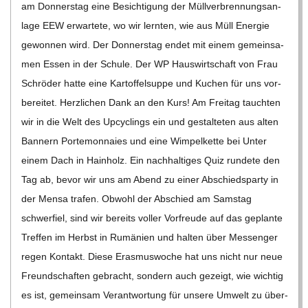
am Don­ners­tag eine Besich­ti­gung der Müll­ver­bren­nungs­an­
lage EEW erwar­tete, wo wir lern­ten, wie aus Müll Ener­gie
gewon­nen wird. Der Don­ners­tag endet mit einem gemein­sa­
men Essen in der Schule. Der WP Haus­wirt­schaft von Frau
Schrö­der hatte eine Kar­tof­fel­suppe und Kuchen für uns vor­
be­rei­tet. Herz­li­chen Dank an den Kurs! Am Frei­tag tauch­ten
wir in die Welt des Upcy­clings ein und gestal­te­ten aus alten
Ban­nern Porte­mon­naies und eine Wim­pel­kette bei Unter
einem Dach in Hain­holz. Ein nach­hal­ti­ges Quiz run­dete den
Tag ab, bevor wir uns am Abend zu einer Abschieds­party in
der Mensa tra­fen. Obwohl der Abschied am Sams­tag
schwer­fiel, sind wir bereits vol­ler Vor­freude auf das geplante
Tref­fen im Herbst in Rumä­nien und hal­ten über Mes­sen­ger
regen Kon­takt. Diese Eras­mus­wo­che hat uns nicht nur neue
Freund­schaf­ten gebracht, son­dern auch gezeigt, wie wich­tig
es ist, gemein­sam Ver­ant­wor­tung für unsere Umwelt zu über­