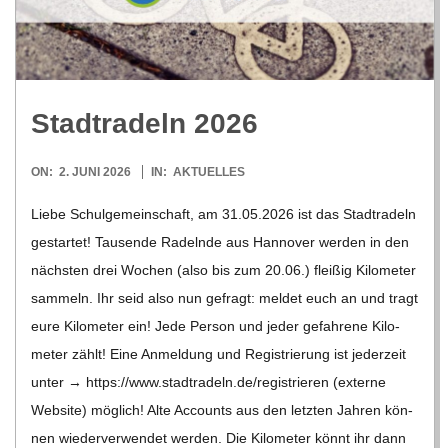
R
E
Stadt­ra­deln 2026
-
2026-
ON:
2. JUNI 2026
IN:
AKTUELLES
G
06-
Liebe Schul­ge­mein­schaft, am 31.05.2026 ist das Stadt­ra­deln
02
gestar­tet! Tau­sende Radelnde aus Han­no­ver wer­den in den
O
nächs­ten drei Wochen (also bis zum 20.06.) flei­ßig Kilo­me­ter
L
sam­meln. Ihr seid also nun gefragt: mel­det euch an und tragt
eure Kilo­me­ter ein! Jede Per­son und jeder gefah­rene Kilo­
D
me­ter zählt! Eine Anmel­dung und Regis­trie­rung ist jeder­zeit
unter → https://​www​.stadt​ra​deln​.de/​r​e​g​i​s​t​r​i​e​ren (externe
S
Web­site) mög­lich! Alte Accounts aus den letz­ten Jah­ren kön­
nen wie­der­ver­wen­det wer­den. Die Kilo­me­ter könnt ihr dann