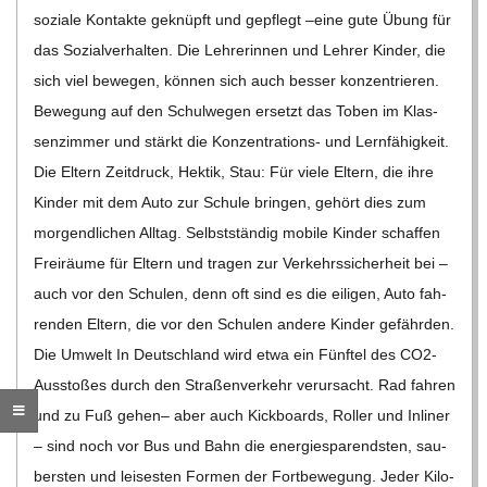
soziale Kon­takte geknüpft und gepflegt –eine gute Übung für
das Sozi­al­ver­hal­ten. Die Leh­re­rin­nen und Leh­rer Kin­der, die
sich viel bewe­gen, kön­nen sich auch bes­ser kon­zen­trie­ren.
Bewe­gung auf den Schul­we­gen ersetzt das Toben im Klas­
sen­zim­mer und stärkt die Kon­­­zen­­tra­­ti­ons- und Lern­fä­hig­keit.
Die Eltern Zeit­druck, Hek­tik, Stau: Für viele Eltern, die ihre
Kin­der mit dem Auto zur Schule brin­gen, gehört dies zum
mor­gend­li­chen All­tag. Selbst­stän­dig mobile Kin­der schaf­fen
Frei­räume für Eltern und tra­gen zur Ver­kehrs­si­cher­heit bei –
auch vor den Schu­len, denn oft sind es die eili­gen, Auto fah­
ren­den Eltern, die vor den Schu­len andere Kin­der gefähr­den.
Die Umwelt In Deutsch­land wird etwa ein Fünf­tel des CO2-
Aus­­s­to­­ßes durch den Stra­ßen­ver­kehr ver­ur­sacht. Rad fah­ren
und zu Fuß gehen– aber auch Kick­boards, Rol­ler und Inli­ner
– sind noch vor Bus und Bahn die ener­gie­spa­rends­ten, sau­
bers­ten und lei­ses­ten For­men der Fort­be­we­gung. Jeder Kilo­