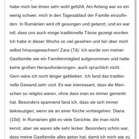
habe mich bei ihnen sehr wohl gefühlt. Am Anfang war es ein
wenig schwer, mich in den Tages­ab­lauf der Fami­lie ein­zu­fin­
den. In Rumä­nien wird oft gesun­gen und getanzt, und es war
toll, dass uns auch einige tra­di­tio­nelle Tänze gezeigt wur­den.
Ich habe in die­ser Woche so viel gese­hen und bin über mich
selbst hin­aus­ge­wach­sen! Zara (7d): Ich wurde von mei­ner
Gast­fa­mi­lie wie ein Fami­li­en­mit­glied auf­ge­nom­men und hatte
keine gro­ßen Her­aus­for­de­run­gen, auch sprach­lich nicht.
Gern wäre ich noch län­ger geblie­ben. Ich fand das tra­di­tio­
nelle Gewand sehr cool. Es war inter­es­sant, dass die Men­
schen so reli­giös waren, ohne dass man es immer gemerkt
hat. Beson­ders span­nend fand ich, dass sie sich immer
bekreu­zi­gen, wenn sie an einer Kir­che vor­bei­ge­hen. Diana
(10d): In Rumä­nien gibt es viele Gerichte, die man nicht
kennt, aber sie waren alle sehr lecker. Beson­ders schön war,
dass meine Gast­fa­mi­lie alles getan hat, damit ich mich wie zu