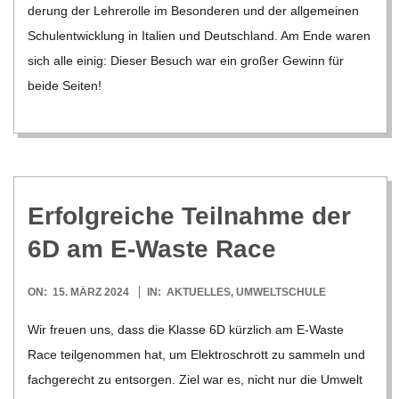
de­rung der Leh­re­rolle im Beson­de­ren und der all­ge­mei­nen
Schul­ent­wick­lung in Ita­lien und Deutsch­land. Am Ende waren
sich alle einig: Die­ser Besuch war ein gro­ßer Gewinn für
beide Sei­ten!
Erfolg­rei­che Teil­nahme der
6D am E‑Waste Race
2024-
ON:
15. MÄRZ 2024
IN:
AKTUELLES
,
UMWELTSCHULE
03-
Wir freuen uns, dass die Klasse 6D kürz­lich am E‑Waste
15
Race teil­ge­nom­men hat, um Elek­tro­schrott zu sam­meln und
fach­ge­recht zu ent­sor­gen. Ziel war es, nicht nur die Umwelt