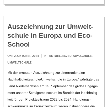
Aus­zeich­nung zur Umwelt­
schule in Europa und Eco-
School
2024-
ON:
2. OKTOBER 2024
IN:
AKTUELLES
,
EUROPASCHULE
,
10-
UMWELTSCHULE
02
Mit der erneu­ten Aus­zeich­nung zur „Inter­na­tio­na­len
Nachhaltigkeitsschule/​​Umweltschule in Europa“ wür­digte das
Land Nie­der­sach­sen am 25. Sep­tem­ber das große Enga­ge­
ment unse­rer Schul­ge­mein­schaft im Bereich der Nach­hal­tig­
keit für den Pro­jekt­zeit­raum 2022 bis 2024. Hand­lungs­
schwer­punkte im Pro­jekt­zeit­raum waren ins­be­son­dere die