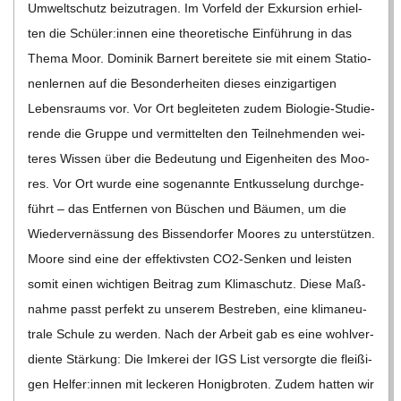
Umwelt­schutz bei­zu­tra­gen. Im Vor­feld der Exkur­sion erhiel­
ten die Schüler:innen eine theo­re­ti­sche Ein­füh­rung in das
Thema Moor. Domi­nik Barn­ert berei­tete sie mit einem Sta­tio­
nen­ler­nen auf die Beson­der­hei­ten die­ses ein­zig­ar­ti­gen
Lebens­raums vor. Vor Ort beglei­te­ten zudem Bio­­­lo­­gie-Stu­­die­­
rende die Gruppe und ver­mit­tel­ten den Teil­neh­men­den wei­
te­res Wis­sen über die Bedeu­tung und Eigen­hei­ten des Moo­
res. Vor Ort wurde eine soge­nannte Ent­kus­se­lung durch­ge­
führt – das Ent­fer­nen von Büschen und Bäu­men, um die
Wie­der­vernäs­sung des Bis­sen­dor­fer Moo­res zu unter­stüt­zen.
Moore sind eine der effek­tivs­ten CO2-Sen­ken und leis­ten
somit einen wich­ti­gen Bei­trag zum Kli­ma­schutz. Diese Maß­
nahme passt per­fekt zu unse­rem Bestre­ben, eine kli­ma­neu­
trale Schule zu wer­den. Nach der Arbeit gab es eine wohl­ver­
diente Stär­kung: Die Imke­rei der IGS List ver­sorgte die flei­ßi­
gen Helfer:innen mit lecke­ren Honig­bro­ten. Zudem hat­ten wir