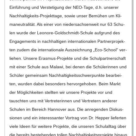
Ein­füh­rung und Ver­ste­ti­gung der NEO-Tage, d.h. unse­rer
Nach­hal­­ti­g­keits-Pro­­jek­t­­tage, sowie unser Bemü­hen um Kli­
ma­neu­tra­li­tät. Als einer von nie­der­sach­sen­weit nur 63 Schu­
len wurde der Leo­­nore-Gol­d­­schmidt-Schule auf­grund des
Enga­ge­ments in nach­hal­ti­gen inter­na­tio­na­len Part­ner­pro­jek­
ten zudem die inter­na­tio­nale Aus­zeich­nung „Eco-School“ ver­
lie­hen. Unsere Eras­­mus-Pro­­jekte und die Schul­part­ner­schaft
mit einer Schule aus Malawi, bei denen die Schü­le­rin­nen und
Schü­ler gemein­sam Nach­hal­tig­keits­schwer­punkte bear­bei­
ten, wur­den dabei beson­ders her­vor­ge­ho­ben. Beim Markt
der Mög­lich­kei­ten stell­ten wir unsere Pro­jekte vor und
tausch­ten uns mit Ver­tre­te­rin­nen und Ver­tre­tern ande­rer
Schu­len im Bereich Han­no­ver aus. Die anre­gen­den Dis­kus­
sio­nen und ein inter­es­san­ter Vor­trag von Dr. Hep­per lie­fer­ten
viele Ideen für wei­tere Pro­jekte, die unse­ren Schul­all­tag über
die bereits bestehen­den tol­len Nach­hal­tig­keits­pro­jekte hin­aus