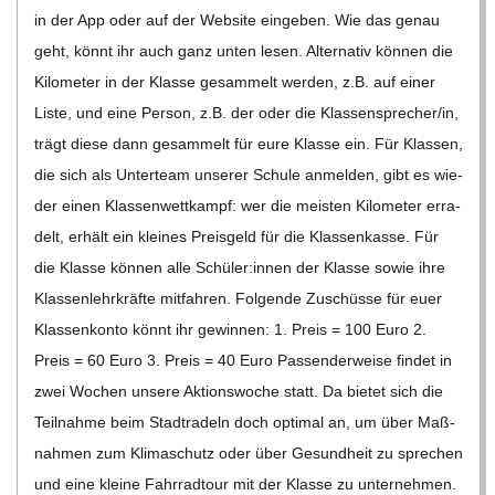
C
in der App oder auf der Web­site ein­ge­ben. Wie das genau
geht, könnt ihr auch ganz unten lesen. Alter­na­tiv kön­nen die
H
Kilo­me­ter in der Klasse gesam­melt wer­den, z.B. auf einer
Liste, und eine Per­son, z.B. der oder die Klassensprecher/​​in,
M
trägt diese dann gesam­melt für eure Klasse ein. Für Klas­sen,
die sich als Unter­team unse­rer Schule anmel­den, gibt es wie­
I
der einen Klas­sen­wett­kampf: wer die meis­ten Kilo­me­ter erra­
delt, erhält ein klei­nes Preis­geld für die Klas­sen­kasse. Für
D
die Klasse kön­nen alle Schüler:innen der Klasse sowie ihre
Klas­sen­lehr­kräfte mit­fah­ren. Fol­gende Zuschüsse für euer
T
Klas­sen­konto könnt ihr gewin­nen: 1. Preis = 100 Euro 2.
Preis = 60 Euro 3. Preis = 40 Euro Pas­sen­der­weise fin­det in
-
zwei Wochen unsere Akti­ons­wo­che statt. Da bie­tet sich die
Teil­nahme beim Stadt­ra­deln doch opti­mal an, um über Maß­
S
nah­men zum Kli­ma­schutz oder über Gesund­heit zu spre­chen
und eine kleine Fahr­rad­tour mit der Klasse zu unter­neh­men.