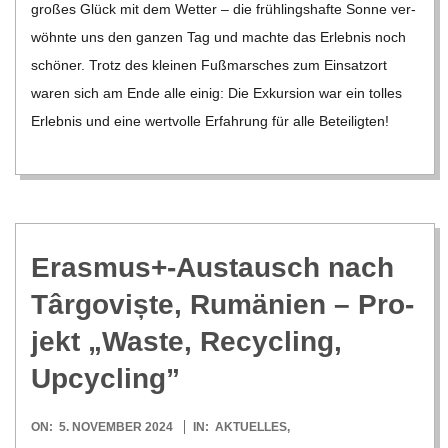
gro­ßes Glück mit dem Wet­ter – die früh­lings­hafte Sonne ver­
wöhnte uns den gan­zen Tag und machte das Erleb­nis noch
schö­ner. Trotz des klei­nen Fuß­mar­sches zum Ein­satz­ort
waren sich am Ende alle einig: Die Exkur­sion war ein tol­les
Erleb­nis und eine wert­volle Erfah­rung für alle Betei­lig­ten!
Erasmus+-Austausch nach
Târ­go­viște, Rumä­nien – Pro­
jekt „Waste, Recy­cling,
Upcycling”
2024-
ON:
5. NOVEMBER 2024
IN:
AKTUELLES
,