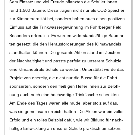
ßem Ein­satz und viel Freude pflanz­ten die Schüler:innen
rund 1.500 Bäume. Diese tra­gen nicht nur als CO2-Spei­­cher
zur Kli­ma­neu­tra­li­tät bei, son­dern haben auch einen posi­ti­ven
Ein­fluss auf die Trink­was­ser­ge­win­nung im Fuhr­ber­ger Feld.
Beson­ders erfreu­lich: Es wur­den wider­stands­fä­hige Baum­ar­
ten gesetzt, die den Her­aus­for­de­run­gen des Kli­ma­wan­dels
stand­hal­ten kön­nen. Die gesamte Aktion stand im Zei­chen
der Nach­hal­tig­keit und passte per­fekt zu unse­rem Schul­ziel,
eine kli­ma­neu­trale Schule zu wer­den. Unter­stützt wurde das
Pro­jekt von ener­city, die nicht nur die Busse für die Fahrt
spon­ser­ten, son­dern den flei­ßi­gen Helfer:innen zur Beloh­
nung auch noch eine hoch­wer­tige Trink­fla­sche schenk­ten.
Am Ende des Tages waren alle müde, aber stolz auf das,
was sie gemein­sam erreicht hat­ten. Die Aktion war ein vol­ler
Erfolg und ein tol­les Bei­spiel dafür, wie wir Bil­dung für nach­
hal­tige Ent­wick­lung an unse­rer Schule prak­tisch umset­zen.