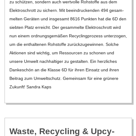
zu schüt­zen, son­dern auch wert­volle Roh­stoffe aus dem
Elek­tro­schrott zu sichern. Mit beein­dru­cken­den 494 gesam­
mel­ten Gerä­ten und ins­ge­samt 8616 Punk­ten hat die 6D den
sieb­ten Platz erreicht. Der gesam­melte Elek­tro­schrott wird
nun einem ord­nungs­ge­mä­ßen Recy­cling­pro­zess unter­zo­gen,
um die ent­hal­te­nen Roh­stoffe zurück­zu­ge­win­nen. Sol­che
Aktio­nen sind wich­tig, um Res­sour­cen zu scho­nen und
unsere Umwelt nach­hal­ti­ger zu gestal­ten. Ein herz­li­ches
Dan­ke­schön an die Klasse 6D für ihren Ein­satz und ihren
Bei­trag zum Umwelt­schutz. Gemein­sam für eine grü­nere
Zukunft! San­dra Kaps
Waste, Recy­cling & Upcy­