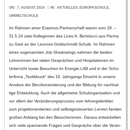
2024-
ON:
7. AUGUST 2024
IN:
AKTUELLES
,
EUROPASCHULE
,
08-
UMWELTSCHULE
07
Im Rah­men einer Eras­­mus-Par­t­­ner­­schaft waren vom 28. –
31.5.24 zwei Kol­le­gin­nen des Liceo A. Ber­to­lucci aus Parma
zu Gast an der Leo­nore-Gold­schmidt-Schule. Im Rah­men
eines soge­nann­ten Job-Shadowings nah­men die bei­den
Leh­re­rin­nen bei vie­len Gesprä­chen und Hos­pi­ta­tio­nen im
Unter­richt sowie Besu­chen im Ener­­gie-LAB und in der Schü­
ler­firma „Tex­til­druck“ des 10. Jahr­gangs Ein­sicht in unsere
Ansätze der Berufs­ori­en­tie­rung und der Bil­dung für nach­hal­
tige Ent­wick­lung. Auch die all­ge­meine Schul­or­ga­ni­sa­tion und
vor allem der Ver­än­de­rungs­pro­zess vom leh­rer­ge­lenk­ten
zum pro­jekt­ori­en­tier­ten und selbst­ge­steu­er­ten Ler­nen fan­den
gro­ßen Anklang bei den Besu­che­rin­nen. Dar­aus ent­wi­ckel­ten
sich viele span­nende Fra­gen und Gesprä­che über die Ver­än­