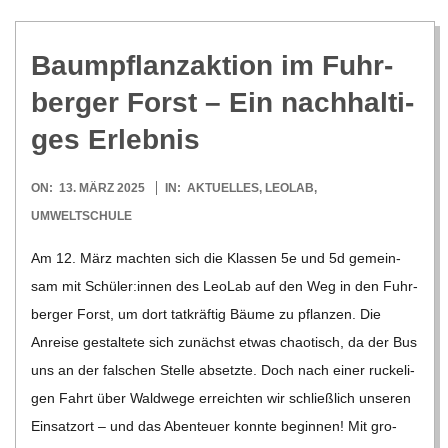
Baum­pflanz­ak­tion im Fuhr­
ber­ger Forst – Ein nach­hal­ti­
ges Erlebnis
2025-
ON:
13. MÄRZ 2025
IN:
AKTUELLES
,
LEOLAB
,
03-
UMWELTSCHULE
13
Am 12. März mach­ten sich die Klas­sen 5e und 5d gemein­
sam mit Schüler:innen des Leo­Lab auf den Weg in den Fuhr­
ber­ger Forst, um dort tat­kräf­tig Bäume zu pflan­zen. Die
Anreise gestal­tete sich zunächst etwas chao­tisch, da der Bus
uns an der fal­schen Stelle absetzte. Doch nach einer rucke­li­
gen Fahrt über Wald­wege erreich­ten wir schließ­lich unse­ren
Ein­satz­ort – und das Aben­teuer konnte begin­nen! Mit gro­