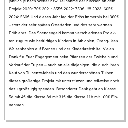
jähr­lich je nach Wet­ter bzw. Teil­nahme der Klas­sen an dem
Pro­jekt 2020: 70€ 2021: 355€ 2022: 750€ !!!!! 2023: 605€
2024: 560€ Und die­ses Jahr lag der Erlös immer­hin bei 360€
– trotz der sehr spä­ten Oster­fe­rien und des sehr war­men
Früh­jahrs. Das Spen­den­geld kommt ver­schie­de­nen Pro­jek­
ten zugute wie bedürf­ti­gen Kin­dern in Äthio­pien, Orang-Utan
Wai­sen­ba­bies auf Bor­neo und der Kin­der­krebs­hilfe. Vie­len
Dank für Euer Enga­ge­ment beim Pflan­zen der Zwie­beln und
Ver­kauf der Tul­pen – auch an alle die­je­ni­gen, die durch ihren
Kauf von Tul­pen­zwie­beln und den wun­der­schö­nen Tul­pen
die­ses groß­ar­tige Pro­jekt mit unter­stüt­zen und teil­weise noch
dazu groß­zü­gig spen­den. Beson­de­rer Dank geht an Klasse
5d mit 4€ die Klasse 8d mit 31€ die Klasse 11b mit 100€ Ein­
nah­men.