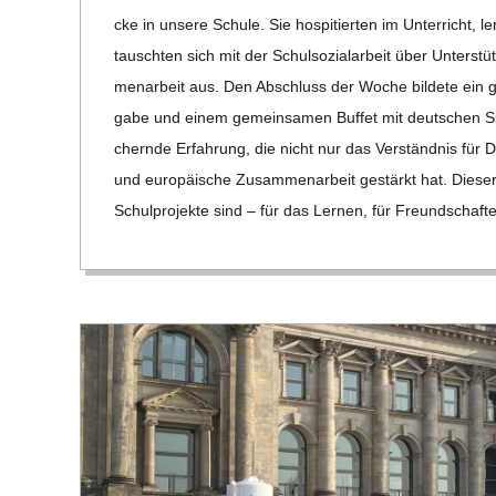
cke in unsere Schule. Sie hos­pi­tier­ten im Unter­richt,
tausch­ten sich mit der Schul­so­zi­al­ar­beit über Unter­stüt
men­ar­beit aus. Den Abschluss der Woche bil­dete ein geme
gabe und einem gemein­sa­men Buf­fet mit deut­schen Spe­z
chernde Erfah­rung, die nicht nur das Ver­ständ­nis für Demo
und euro­päi­sche Zusam­men­ar­beit gestärkt hat. Die­ser 
Schul­pro­jekte sind – für das Ler­nen, für Freund­scha