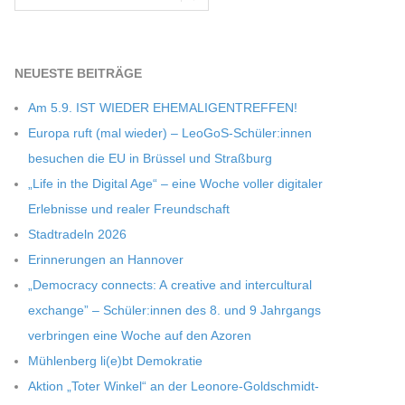
NEU­ESTE BEITRÄGE
Am 5.9. IST WIEDER EHEMALIGENTREFFEN!
Europa ruft (mal wie­der) – LeoGoS-Schüler:innen
besu­chen die EU in Brüs­sel und Straßburg
„Life in the Digi­tal Age“ – eine Woche vol­ler digi­ta­ler
Erleb­nisse und rea­ler Freundschaft
Stadt­ra­deln 2026
Erin­ne­run­gen an Hannover
„Demo­cracy con­nects: A crea­tive and inter­cul­tu­ral
exch­ange” – Schüler:innen des 8. und 9 Jahr­gangs
ver­brin­gen eine Woche auf den Azoren
Müh­len­berg li(e)bt Demokratie
Aktion „Toter Win­kel“ an der Leonore-Goldschmidt-