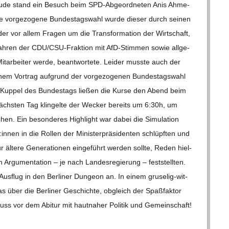
bäude stand ein Besuch beim SPD-Abge­­or­d­­ne­­ten Anis Ahme­
vor­ge­zo­gene Bun­des­tags­wahl wurde die­ser durch sei­nen
, der vor allem Fra­gen um die Trans­for­ma­tion der Wirt­schaft,
ah­ren der CDU/CSU-Frak­­tion mit AfD-Stim­­men sowie all­ge­
t­ar­bei­ter werde, beant­wor­tete. Lei­der musste auch der
em Vor­trag auf­grund der vor­ge­zo­ge­nen Bun­des­tags­wahl
Kup­pel des Bun­des­tags lie­ßen die Kurse den Abend beim
m nächs­ten Tag klin­gelte der Wecker bereits um 6:30h, um
en. Ein beson­de­res High­light war dabei die Simu­la­tion
innen in die Rol­len der Minis­ter­prä­si­den­ten schlüpf­ten und
r ältere Gene­ra­tio­nen ein­ge­führt wer­den sollte, Reden hiel­
 Argu­men­ta­tion – je nach Lan­des­re­gie­rung – fest­stell­ten.
s­ﬂug in den Ber­li­ner Dun­geon an. In einem gru­­se­­lig-wit­­
was über die Ber­li­ner Geschichte, obgleich der Spaß­fak­tor
chluss vor dem Abitur mit haut­na­her Poli­tik und Gemein­schaft!