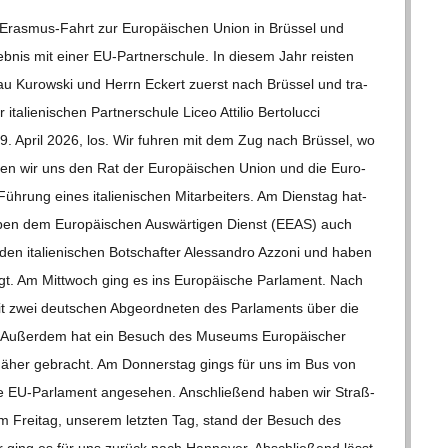
Die Eras­­mus-Fahrt zur Euro­päi­schen Union in Brüs­sel und
nis mit einer EU-Par­t­­ner­­schule. In die­sem Jahr reis­ten
 Kur­ow­ski und Herrn Eckert zuerst nach Brüs­sel und tra­
a­lie­ni­schen Part­ner­schule Liceo Atti­lio Ber­to­lucci
 April 2026, los. Wir fuh­ren mit dem Zug nach Brüs­sel, wo
rf­ten wir uns den Rat der Euro­päi­schen Union und die Euro­
­rung eines ita­lie­ni­schen Mit­ar­bei­ters. Am Diens­tag hat­
 neben dem Euro­päi­schen Aus­wär­ti­gen Dienst (EEAS) auch
den ita­lie­ni­schen Bot­schaf­ter Ales­san­dro Azzoni und haben
t. Am Mitt­woch ging es ins Euro­päi­sche Par­la­ment. Nach
it zwei deut­schen Abge­ord­ne­ten des Par­la­ments über die
EU. Außer­dem hat ein Besuch des Muse­ums Euro­päi­scher
 näher gebracht. Am Don­ners­tag gings für uns im Bus von
 EU-Par­la­­ment ange­se­hen. Anschlie­ßend haben wir Straß­
m Frei­tag, unse­rem letz­ten Tag, stand der Besuch des
our ging es für uns zurück nach Han­no­ver. Abschlie­ßend lässt