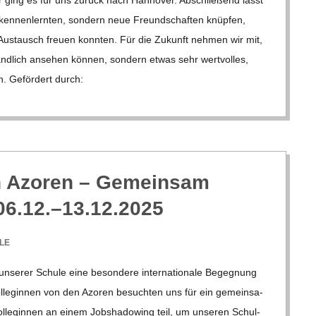
 ken­nen­lern­ten, son­dern neue Freund­schaf­ten knüp­fen,
n Aus­tausch freuen konn­ten. Für die Zukunft neh­men wir mit,
tänd­lich anse­hen kön­nen, son­dern etwas sehr wert­vol­les,
n. Geför­dert durch:
 Azo­ren – Gemein­sam
 06.12.–13.12.2025
LE
e­rer Schule eine beson­dere inter­na­tio­nale Begeg­nung
l­le­gin­nen von den Azo­ren besuch­ten uns für ein gemein­sa­
Kol­le­gin­nen an einem Job­sha­dowing teil, um unse­ren Schul­