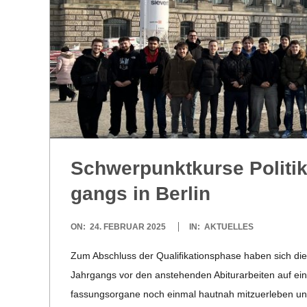
Schwer­punkt­kurse Politik
gangs in Berlin
2025-
ON:
24. FEBRUAR 2025
IN:
AKTUELLES
02-
Zum Abschluss der Qua­liﬁ­ka­ti­ons­phase haben sich die be
24
Jahr­gangs vor den anste­hen­den Abitur­ar­bei­ten auf eine
fas­sungs­or­gane noch ein­mal haut­nah mit­zu­er­le­ben 