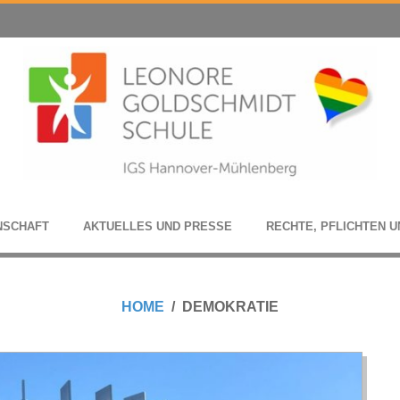
N­SCHAFT
AKTU­EL­LES UND PRESSE
RECHTE, PFLICH­TEN U
HOME
DEMOKRATIE