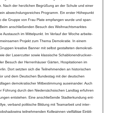
­nen. Nach der herz­li­chen Begrü­ßung an der Schule und einer
in abwechs­lungs­rei­ches Pro­gramm. Ein ers­ter Höhe­punkt
wo die Gruppe von Frau Plate emp­fan­gen wurde und span­
t. Beim anschlie­ßen­den Besuch des Weih­nachts­mark­tes
le Aus­tausch im Mit­tel­punkt. Im Ver­lauf der Woche arbei­te­
 gemein­sa­men Pro­jekt zum Thema Demo­kra­tie. In einem
Grup­pen krea­tive Ban­ner mit selbst gestal­te­ten demo­kra­ti­
 der Laser­cut­ter sowie klas­si­sche Scha­blo­nen­druck­ver­
r Besuch der Her­ren­häu­ser Gär­ten, Hos­pi­ta­tio­nen im
­lin. Dort setz­ten sich die Teil­neh­men­den an his­to­ri­schen
 Tor und dem Deut­schen Bun­des­tag mit der deut­schen
a­gen demo­kra­ti­scher Mit­be­stim­mung aus­ein­an­der. Auch
r Füh­rung durch den Nie­der­säch­si­schen Land­tag erfuh­ren
i­dun­gen ent­ste­hen. Eine anschlie­ßende Stadt­er­kun­dung ent­
­lye, ver­band poli­ti­sche Bil­dung mit Team­ar­beit und inter­
b­sha­dowing teil­neh­men­den Kol­le­gin­nen viel­fäl­tige Ein­bli­