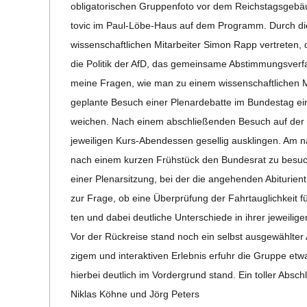
obli­ga­to­ri­schen Grup­pen­foto vor dem Reichs­tags­ge­
to­vic im Paul-Löbe-Haus auf dem Pro­gramm. Durch die 
wis­sen­schaft­li­chen Mit­ar­bei­ter Simon Rapp ver­tre­ten
die Poli­tik der AfD, das gemein­same Abstim­mungs­ver­f
meine Fra­gen, wie man zu einem wis­sen­schaft­li­chen Mi
geplante Besuch einer Ple­nar­de­batte im Bun­des­tag ein
wei­chen. Nach einem abschlie­ßen­den Besuch auf der 
jewei­li­gen Kurs-Aben­d­es­sen gesel­lig aus­klin­gen. A
nach einem kur­zen Früh­stück den Bun­des­rat zu besu­ch
einer Ple­nar­sit­zung, bei der die ange­hen­den Abiturient:
zur Frage, ob eine Über­prü­fung der Fahr­taug­lich­keit fü
ten und dabei deut­li­che Unter­schiede in ihrer jewei­li­gen
Vor der Rück­reise stand noch ein selbst aus­ge­wähl­ter Au
zi­­gem und inter­ak­ti­ven Erleb­nis erfuhr die Gruppe et
hier­bei deut­lich im Vor­der­grund stand. Ein tol­ler Abs
Niklas Köhne und Jörg Peters