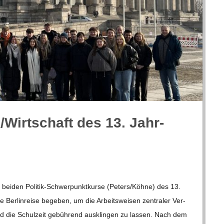
/​Wirtschaft des 13. Jahr­
i­den Poli­­tik-Schwer­­punk­t­­kurse (Peters/​​Köhne) des 13.
 Ber­lin­reise bege­ben, um die Arbeits­wei­sen zen­tra­ler Ver­
und die Schul­zeit gebüh­rend aus­klin­gen zu las­sen. Nach dem