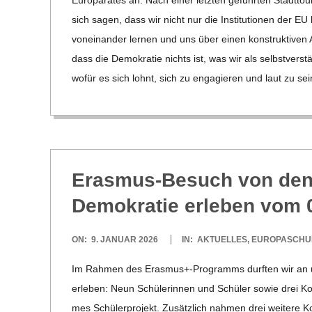
C
sich sagen, dass wir nicht nur die Insti­tu­tio­nen der EU
H
von­ein­an­der ler­nen und uns über einen kon­struk­ti­ve
dass die Demo­kra­tie nichts ist, was wir als selbst­ver­s
U
wofür es sich lohnt, sich zu enga­gie­ren und laut zu sei
L
E
Eras­mus-Besuch von den
Demo­kra­tie erle­ben vom
2026-
ON:
9. JANUAR 2026
IN:
AKTUELLES
,
EUROPASCHU
01-
Im Rah­men des Erasmus+-Programms durf­ten wir an uns
09
erle­ben: Neun Schü­le­rin­nen und Schü­ler sowie drei Ko
mes Schü­ler­pro­jekt. Zusätz­lich nah­men drei wei­tere 