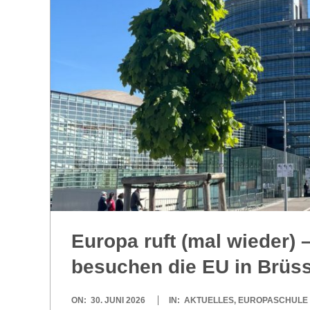
R
E
-
G
O
L
Europa ruft (mal wie­der)
D
besu­chen die EU in Brüs­
S
2026-
ON:
30. JUNI 2026
IN:
AKTUELLES
,
EUROPASCHULE