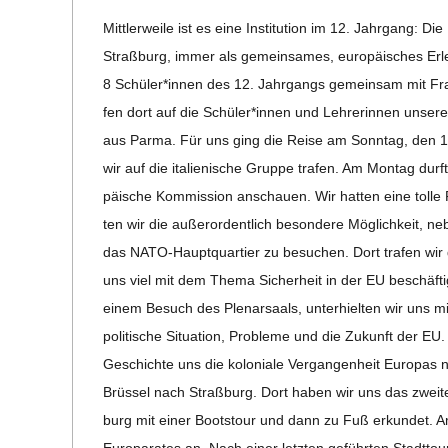
06-
C
Mitt­ler­weile ist es eine Insti­tu­tion im 12. Jahr­gang: 
30
Straß­burg, immer als gemein­sa­mes, euro­päi­sches Erleb­
H
8 Schüler*innen des 12. Jahr­gangs gemein­sam mit Frau
fen dort auf die Schüler*innen und Leh­re­rin­nen unse­rer it
M
aus Parma. Für uns ging die Reise am Sonn­tag, den 19.
wir auf die ita­lie­ni­sche Gruppe tra­fen. Am Mon­tag du
I
päi­sche Kom­mis­sion anschauen. Wir hat­ten eine tolle Füh
ten wir die außer­or­dent­lich beson­dere Mög­lich­keit,
D
das NATO-Haup­t­­quar­­tier zu besu­chen. Dort tra­fen wir 
uns viel mit dem Thema Sicher­heit in der EU beschäf­tig
T
einem Besuch des Ple­nar­saals, unter­hiel­ten wir uns m
poli­ti­sche Situa­tion, Pro­bleme und die Zukunft der 
-
Geschichte uns die kolo­niale Ver­gan­gen­heit Euro­pas
S
Brüs­sel nach Straß­burg. Dort haben wir uns das zweite
burg mit einer Boots­tour und dann zu Fuß erkun­det. A
Euro­pa­ra­tes an. Nach einer letz­ten geführ­ten Stadt­t