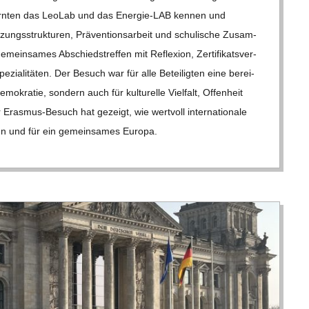
 lern­ten das Leo­Lab und das Ener­­gie-LAB ken­nen und
­zungs­struk­tu­ren, Prä­ven­ti­ons­ar­beit und schu­li­sche Zusam­
in­sa­mes Abschieds­tref­fen mit Refle­xion, Zer­ti­fi­kats­ver­
ia­li­tä­ten. Der Besuch war für alle Betei­lig­ten eine berei­
­kra­tie, son­dern auch für kul­tu­relle Viel­falt, Offen­heit
Eras­­mus-Besuch hat gezeigt, wie wert­voll inter­na­tio­nale
f­ten und für ein gemein­sa­mes Europa.