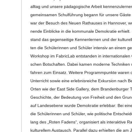
all­tag und unsere päd­ago­gi­sche Arbeit ken­nen­zu­ler
gemein­sa­men Schul­füh­rung begann für unsere Gäste e
war der Besuch des Neuen Rat­hau­ses in Han­no­ver, 
nende Ein­bli­cke in die kom­mu­nale Demo­kra­tie erhiel
stand das gegen­sei­tige Ken­nen­ler­nen und der kul­tu­rel
ten die Schü­le­rin­nen und Schü­ler inten­siv an einem
Work­shop im Fabric­Lab ent­stan­den in inter­na­tio­na­len 
schen Bot­schaf­ten. Dabei kamen moderne Tech­ni­ken wie
fah­ren zum Ein­satz. Wei­tere Pro­gramm­punkte waren de
Unter­richt sowie eine erleb­nis­rei­che Exkur­sion nach Ber
Orten wie der East Side Gal­lery, dem Bran­den­bur­ger
Geschichte, der Bedeu­tung von Frei­heit und den Grund­l
auf Lan­des­ebene wurde Demo­kra­tie erleb­bar: Bei eine
die Schü­le­rin­nen und Schü­ler, wie poli­ti­sche Ent­sche
lang des „Roten Fadens“, orga­ni­siert als inter­ak­tive Ral
kul­tu­rel­lem Aus­tausch. Par­al­lel dazu erhiel­ten die am Jo