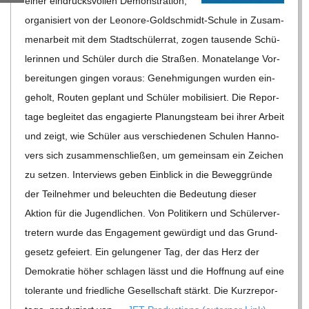
einer ein­drucks­vol­len Demons­tra­tion,
C
orga­ni­siert von der Leo­nore-Gold­schmidt-Schule in Zusam­
men­ar­beit mit dem Stadt­schü­ler­rat, zogen tau­sende Schü­
H
le­rin­nen und Schü­ler durch die Stra­ßen. Mona­te­lange Vor­
be­rei­tun­gen gin­gen vor­aus: Geneh­mi­gun­gen wur­den ein­
M
ge­holt, Rou­ten geplant und Schü­ler mobi­li­siert. Die Repor­
tage beglei­tet das enga­gierte Pla­nungs­team bei ihrer Arbeit
I
und zeigt, wie Schü­ler aus ver­schie­de­nen Schu­len Han­no­
vers sich zusam­men­schlie­ßen, um gemein­sam ein Zei­chen
D
zu set­zen. Inter­views geben Ein­blick in die Beweg­gründe
der Teil­neh­mer und beleuch­ten die Bedeu­tung die­ser
T
Aktion für die Jugend­li­chen. Von Poli­ti­kern und Schü­ler­ver­
-
tre­tern wurde das Enga­ge­ment gewür­digt und das Grund­
ge­setz gefei­ert. Ein gelun­ge­ner Tag, der das Herz der
S
Demo­kra­tie höher schla­gen lässt und die Hoff­nung auf eine
tole­rante und fried­li­che Gesell­schaft stärkt. Die Kurz­re­por­