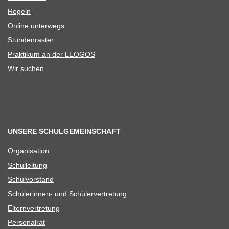
Regeln
Online unter­wegs
Stun­den­ras­ter
Prak­ti­kum an der LEOGOS
Wir suchen
UNSERE SCHULGEMEINSCHAFT
Orga­ni­sa­tion
Schul­lei­tung
Schul­vor­stand
Schü­le­rin­nen- und Schülervertretung
Eltern­ver­tre­tung
Per­so­nal­rat