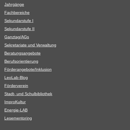
Jahr­gänge
Fach­be­rei­che
Sekun­dar­stufe I
Sekun­dar­stufe II
Ganztag/​​AGs
Sekre­ta­riate und Verwaltung
Bera­tungs­an­ge­bote
Berufs­ori­en­tie­rung
Förderangebote/​​Inklusion
Leo­Lab-Blog
För­der­ver­ein
Stadt- und Schulbibliothek
Impro­Kul­tur
Ener­­gie-LAB
Lese­men­to­ring