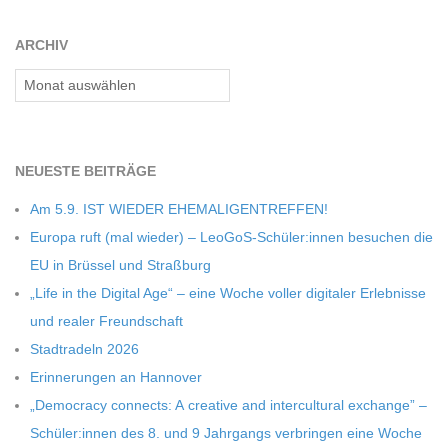
27
ARCHIV
Archiv
NEU­ESTE BEITRÄGE
Am 5.9. IST WIEDER EHEMALIGENTREFFEN!
Europa ruft (mal wie­der) – LeoGoS-Schüler:innen besu­chen die
EU in Brüs­sel und Straßburg
„Life in the Digi­tal Age“ – eine Woche vol­ler digi­ta­ler Erleb­nisse
und rea­ler Freundschaft
Stadt­ra­deln 2026
Erin­ne­run­gen an Hannover
„Demo­cracy con­nects: A crea­tive and inter­cul­tu­ral exch­ange” –
Schüler:innen des 8. und 9 Jahr­gangs ver­brin­gen eine Woche