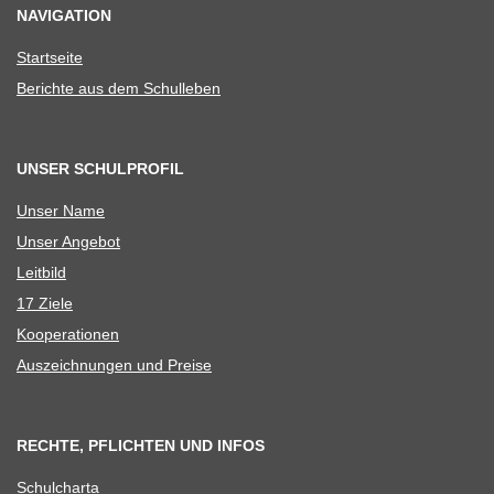
NAVIGATION
Start­seite
Berichte aus dem Schulleben
UNSER SCHULPROFIL
Unser Name
Unser Ange­bot
Leit­bild
17 Ziele
Koope­ra­tio­nen
Aus­zeich­nun­gen und Preise
RECHTE, PFLICHTEN UND INFOS
Schul­charta