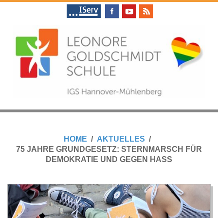
Skip
to
content
L
Primary
E
Navigation
HOME
AKTUELLES
Menu
75 JAHRE GRUNDGESETZ: STERNMARSCH FÜR
O
DEMOKRATIE UND GEGEN HASS
N
O