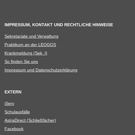
IMPRESSUM, KONTAKT UND RECHTLICHE HINWEISE
Sekre­ta­riate und Verwaltung
Prak­ti­kum an der LEOGOS
Krank­mel­dung (Sek. I)
So fin­den Sie uns
Impres­sum und Datenschutzerklärung
EXTERN
iServ
Schul­aus­fälle
Astra­Di­rect (Schließ­fä­cher)
Face­book