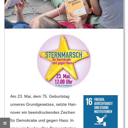
R
E
-
G
O
L
Am 23. Mai, dem 75. Geburts­tag
D
unse­res Grund­ge­set­zes, setzte Han­
no­ver ein beein­dru­cken­des Zei­chen
S
für Demo­kra­tie und gegen Hass. In