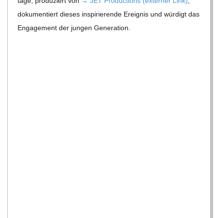
C
tage, pro­du­ziert von
→ JET Pro­duc­tions (exter­ner Link)
,
doku­men­tiert die­ses inspi­rie­rende Ereig­nis und wür­digt das
H
Enga­ge­ment der jun­gen Generation.
U
L
E