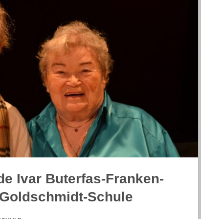
de Ivar Buter­fas-Fran­ken­
-Goldschmidt-Schule