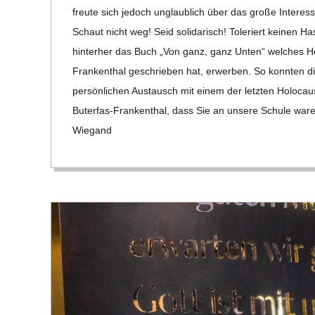
C
freute sich jedoch unglaub­lich über das große Inter­e
Schaut nicht weg! Seid soli­da­risch! Tole­riert kei­nen Ha
H
hin­ter­her das Buch „Von ganz, ganz Unten“ wel­ches Herr
Fran­ken­­thal geschrie­ben hat, erwer­ben. So konn­ten 
U
per­sön­li­chen Aus­tausch mit einem der letz­ten Holo­ca
Buter­­fas-Fran­ken­­thal, dass Sie an unsere Schule ware
L
Wie­gand
E