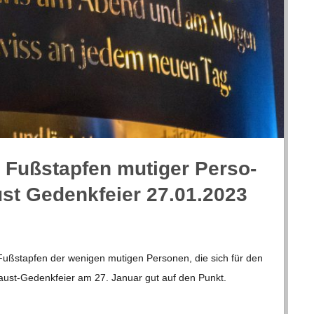
 Fuß­stap­fen muti­ger Per­so­
ust Gedenk­feier 27.01.2023
uß­stap­fen der weni­gen muti­gen Per­so­nen, die sich für den
­caust-Geden­k­­feier am 27. Januar gut auf den Punkt.