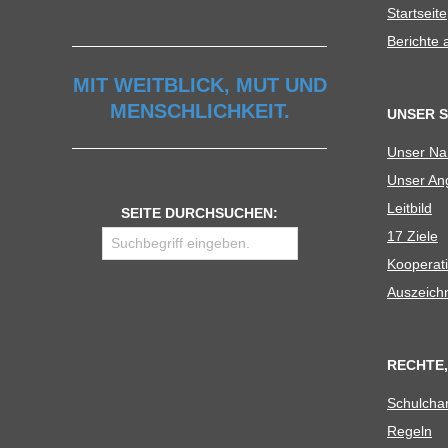
Start­seite
Berichte
MIT WEITBLICK, MUT UND
MENSCHLICHKEIT.
UNSER 
Unser N
Unser Ang
Leit­bild
SEITE DURCHSUCHEN:
17 Ziele
Koope­ra­t
Aus­zeich
RECHTE,
Schul­cha
Regeln