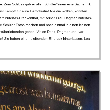
sse. Zum Schluss gab er allen Schüler*innen eine Sache mit:
ss! Kämpft für eure Demo­kra­tie! Alle die woll­ten, konn­ten
 Buter­­fas-Fran­ken­­thal, mit sei­ner Frau Dag­mar Buter­­fas-
die Schü­ler Fotos machen und noch ein­mal in einen klei­nen
u­st­über­le­ben­den gehen. Vie­len Dank, Dag­mar und Ivar
n! Sie haben einen blei­ben­den Ein­druck hin­ter­las­sen. Lea