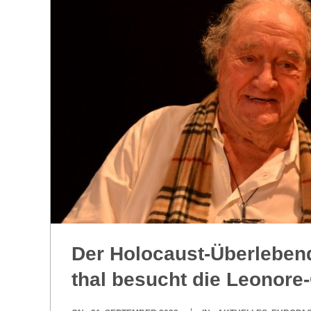
O
R
E
-
G
O
L
Der Holo­caust-Über­le­ben
D
thal besucht die Leonore
S