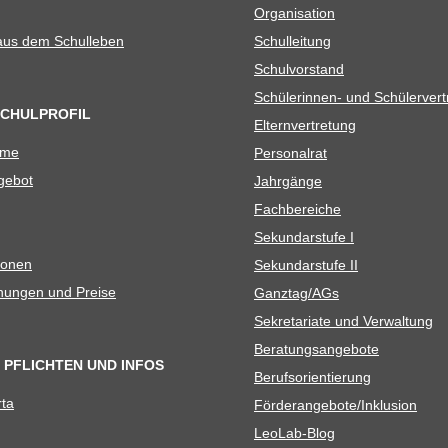
Orga­ni­sa­tion
 aus dem Schulleben
Schul­lei­tung
Schul­vor­stand
Schü­le­rin­nen- und Schülerver
SCHULPROFIL
Eltern­ver­tre­tung
ame
Per­so­nal­rat
e­bot
Jahr­gänge
Fach­be­rei­che
Sekun­dar­stufe I
io­nen
Sekun­dar­stufe II
­nun­gen und Preise
Ganztag/​​AGs
Sekre­ta­riate und Verwaltung
Bera­tungs­an­ge­bote
 PFLICHTEN UND INFOS
Berufs­ori­en­tie­rung
rta
Förderangebote/​​Inklusion
Leo­Lab-Blog