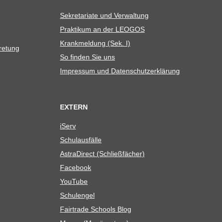
Sekre­ta­riate und Verwaltung
Prak­ti­kum an der LEOGOS
Krank­mel­dung (Sek. I)
tretung
So fin­den Sie uns
Impres­sum und Datenschutzerklärung
EXTERN
iServ
Schul­aus­fälle
Astra­Di­rect (Schließ­fä­cher)
Face­book
You­Tube
Schul­en­gel
Fair­trade Schools Blog