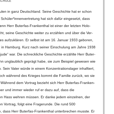
SCHULE
chu­len in ganz Deutsch­land. Seine Geschichte hat er schon
Schüler*innenvertretung hat sich dafür ein­ge­setzt, dass
n Herr Buter­­fas-Fran­ken­­thal ist einer der letz­ten Holo­
cht, seine Geschichte wei­ter zu erzäh­len und über die Ver­
s es auf­zu­klä­ren. Er selbst ist am 16. Januar 1933 gebo­ren,
ter in Ham­burg. Kurz nach sei­ner Ein­schu­lung am Jahre 1938
­jude“ war. Die schreck­li­che Geschichte erzählte Herr Buter­­
 ihn unglaub­lich geprägt habe, sie zum Bei­spiel gewe­sen wie
 Sein Vater würde in einem Kon­zen­tra­ti­ons­la­ger inhaf­tiert,
 Noch wäh­rend des Krie­ges kommt die Fami­lie zurück, wo sie
 Wäh­rend dem Vor­trag bezieht sich Herr Buter­­fas-Fran­ken­­
Immer und immer wie­der ruf er dazu auf, dass die
en Hass weh­ren müs­sen. Er danke jedem ein­zel­nen, der
en Vor­trag, folgt eine Fra­ge­runde. Die rund 500
 dass Herr Buter­­fas-Fran­ken­­thal unter­bre­chen musste. Er