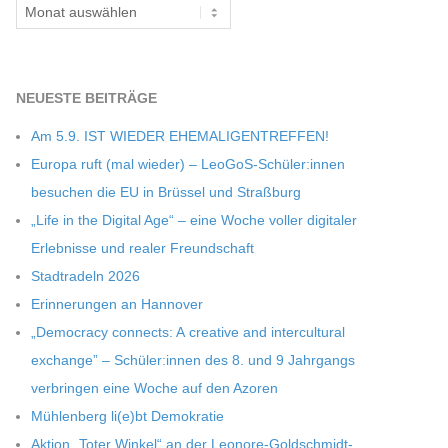
Archiv
NEU­ESTE BEITRÄGE
Am 5.9. IST WIEDER EHEMALIGENTREFFEN!
Europa ruft (mal wie­der) – LeoGoS-Schüler:innen
besu­chen die EU in Brüs­sel und Straßburg
„Life in the Digi­tal Age“ – eine Woche vol­ler digi­ta­ler
Erleb­nisse und rea­ler Freundschaft
Stadt­ra­deln 2026
Erin­ne­run­gen an Hannover
„Demo­cracy con­nects: A crea­tive and inter­cul­tu­ral
exch­ange” – Schüler:innen des 8. und 9 Jahr­gangs
ver­brin­gen eine Woche auf den Azoren
Müh­len­berg li(e)bt Demokratie
Aktion „Toter Win­kel“ an der Leonore-Goldschmidt-