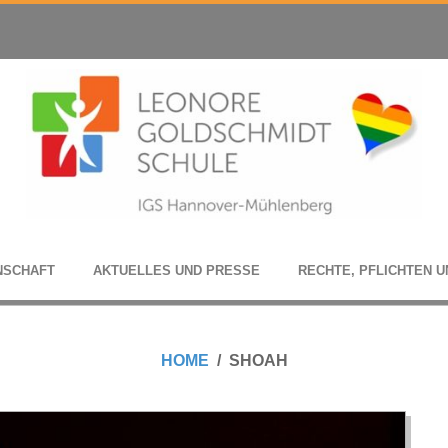
N­SCHAFT
AKTU­EL­LES UND PRESSE
RECHTE, PFLICH­TEN U
HOME
SHOAH