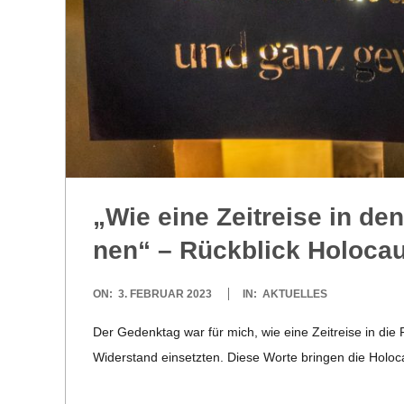
„Wie eine Zeit­reise in den
nen“ – Rück­blick Holo­ca
2023-
ON:
3. FEBRUAR 2023
IN:
AKTUELLES
02-
Der Gedenk­tag war für mich, wie eine Zeit­reise in die F
03
Wider­stand ein­setz­ten. Diese Worte brin­gen die Holo­