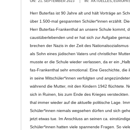
2023-
ON:
21. SEPTEMBER 2023
IN:
AKTUELLES
,
EUROPA
09-
C
Herr Buter­fas ist 90 Jahre alt und hält Vor­träge an S
21
über 1.500-mal gespann­ten Schüler*innen erzählt. Die 
H
Herr Buter­­fas-Fran­ken­­thal an unsere Schule kommt, den
cau­st­über­le­ben­den und er hat sich zur Auf­gabe gema
M
bre­chen der Nazis in der Zeit des Natio­nal­so­zia­lis­mu
als Sohn eines jüdi­schen Vaters und christ­li­cher Mut­
I
musste er die Schule wie­der ver­las­sen, da er ein „Halb
fas-Fran­ken­­thal sehr emo­tio­nal. Eine Geschichte, die
D
in seine Mitschüler*innen ver­folg­ten und ange­zün­de­ten.
wäh­rend die Mut­ter, mit den Kin­dern 1942 flüch­tete.
T
sich in Rui­nen, bis zum Ende des Krie­ges ver­steck­ten.
thal immer wie­der auf die aktu­elle poli­ti­sche Lage. 
-
Schüler*innen nie­mals weg­se­hen dür­fen und sich geh
S
jetzt etwas tue. Im Anschluss an sei­nen ca. ein­stün­di­g
Schüler*innen hat­ten viele span­nende Fra­gen. So viele,