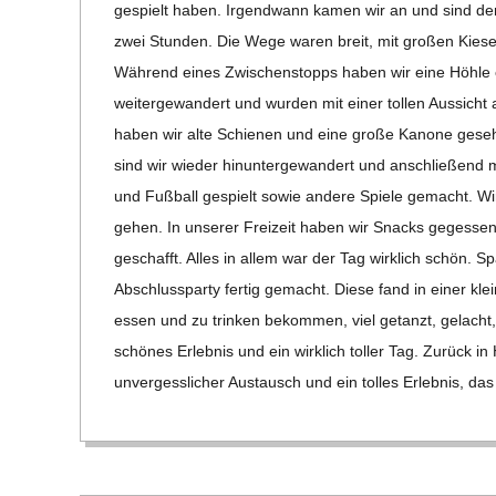
gespielt haben. Irgend­wann kamen wir an und sind den B
zwei Stun­den. Die Wege waren breit, mit gro­ßen Kie­s
Wäh­rend eines Zwi­schen­stopps haben wir eine Höhle e
wei­ter­ge­wan­dert und wur­den mit einer tol­len Aus­s
haben wir alte Schie­nen und eine große Kanone gese­h
sind wir wie­der hin­un­ter­ge­wan­dert und anschlie­ßend
und Fuß­ball gespielt sowie andere Spiele gemacht. Wi
gehen. In unse­rer Frei­zeit haben wir Snacks geges­se
geschafft. Alles in allem war der Tag wirk­lich schön. Sp
Abschluss­party fer­tig gemacht. Diese fand in einer kle
essen und zu trin­ken bekom­men, viel getanzt, gelacht, 
schö­nes Erleb­nis und ein wirk­lich tol­ler Tag. Zurück in
unver­gess­li­cher Aus­tausch und ein tol­les Erleb­nis, da