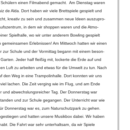
chen Schü­lern einen Film­abend gemacht. Am Diens­tag waren
uiz de Alda. Dort haben wir viele Brett­spiele gespielt und
cht, krea­tiv zu sein und zusam­men neue Ideen aus­zu­pro­
­kaufs­zen­trum, in dem wir shop­pen waren und die Atmo­
ner Spiel­halle, wo wir unter ande­rem Bow­ling gespielt
 gemein­sa­men Erleb­nis­sen! Am Mitt­woch hat­ten wir einen
wir zur Schule und der Vor­mit­tag begann mit einem beson­
 Gar­ten. Jeder half flei­ßig mit, lockerte die Erde auf und
chen Luft zu arbei­ten und etwas für die Umwelt zu tun. Nach
f den Weg in eine Tram­po­lin­halle. Dort konn­ten wir uns
am viel lachen. Die Zeit ver­ging wie im Flug, und am Ende
er und abwechs­lungs­rei­cher Tag. Der Don­ners­tag war
stan­den und zur Schule gegan­gen. Der Unter­richt war wie
 für Don­ners­tag war es, zum Natur­schutz­park zu gehen.
­ge­stie­gen und hat­ten unsere Musik­box dabei. Wir haben
bt. Die Fahrt war sehr unter­halt­sam, da wir Spiele