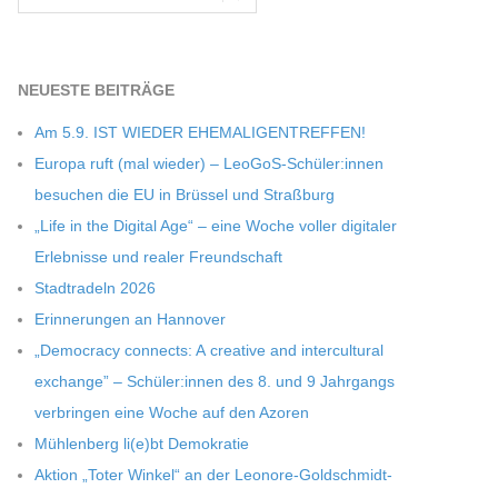
NEU­ESTE BEITRÄGE
Am 5.9. IST WIEDER EHEMALIGENTREFFEN!
Europa ruft (mal wie­der) – LeoGoS-Schüler:innen
besu­chen die EU in Brüs­sel und Straßburg
„Life in the Digi­tal Age“ – eine Woche vol­ler digi­ta­ler
Erleb­nisse und rea­ler Freundschaft
Stadt­ra­deln 2026
Erin­ne­run­gen an Hannover
„Demo­cracy con­nects: A crea­tive and inter­cul­tu­ral
exch­ange” – Schüler:innen des 8. und 9 Jahr­gangs
ver­brin­gen eine Woche auf den Azoren
Müh­len­berg li(e)bt Demokratie
Aktion „Toter Win­kel“ an der Leonore-Goldschmidt-