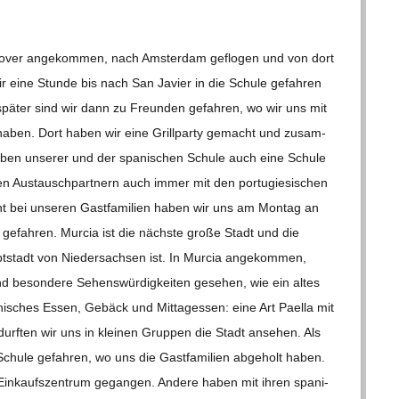
o­ver ange­kom­men, nach Ams­ter­dam geflo­gen und von dort
wir eine Stunde bis nach San Javier in die Schule gefah­ren
pä­ter sind wir dann zu Freun­den gefah­ren, wo wir uns mit
en haben. Dort haben wir eine Grill­party gemacht und zusam­
ben unse­rer und der spa­ni­schen Schule auch eine Schule
en Aus­tausch­part­nern auch immer mit den por­tu­gie­si­schen
t bei unse­ren Gast­fa­mi­lien haben wir uns am Mon­tag an
 gefah­ren. Mur­cia ist die nächste große Stadt und die
­stadt von Nie­der­sach­sen ist. In Mur­cia ange­kom­men,
 beson­dere Sehens­wür­dig­kei­ten gese­hen, wie ein altes
i­sches Essen, Gebäck und Mit­tag­essen: eine Art Paella mit
 durf­ten wir uns in klei­nen Grup­pen die Stadt anse­hen. Als
chule gefah­ren, wo uns die Gast­fa­mi­lien abge­holt haben.
in­kaufs­zen­trum gegan­gen. Andere haben mit ihren spa­ni­