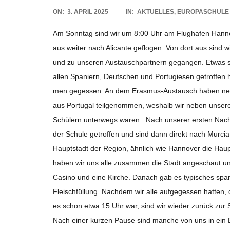
C
2025-
ON:
3. APRIL 2025
IN:
AKTUELLES
,
EUROPASCHULE
04-
Am Sonn­tag sind wir um 8:00 Uhr am Flug­ha­fen Han­n
H
03
aus wei­ter nach Ali­cante geflo­gen. Von dort aus sind 
M
und zu unse­ren Aus­tausch­part­nern gegan­gen. Etwas s
allen Spa­ni­ern, Deut­schen und Por­tu­gie­sen getrof­f
I
men geges­sen. An dem Eras­­mus-Aus­­­tausch haben ne
aus Por­tu­gal teil­ge­nom­men, wes­halb wir neben unse­r
D
Schü­lern unter­wegs waren. Nach unse­rer ers­ten Nach
der Schule getrof­fen und sind dann direkt nach Mur­cia
T
Haupt­stadt der Region, ähn­lich wie Han­no­ver die Haupt
haben wir uns alle zusam­men die Stadt ange­schaut und
-
Casino und eine Kir­che. Danach gab es typi­sches spa­n
Fleisch­fül­lung. Nach­dem wir alle auf­ge­ges­sen hat­ten,
S
es schon etwa 15 Uhr war, sind wir wie­der zurück zur S
Nach einer kur­zen Pause sind man­che von uns in ein E