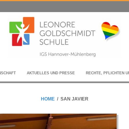
N­SCHAFT
AKTU­EL­LES UND PRESSE
RECHTE, PFLICH­TEN U
HOME
SAN JAVIER