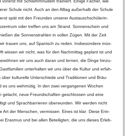
or­erst mit Schwimm­nu­deln trai­niert. Einige Fächer, wie
e­rer Schule nicht. Auch an den All­tag außer­halb der Schule
erst spät mit den Freun­den unse­rer Aus­tausch­schü­le­rin­
zen­trum oder tref­fen uns am Strand. Son­nen­schein und
nie­ßen die Son­nen­strah­len in vol­len Zügen. Mit der Zeit
 wir trauen uns, auf Spa­nisch zu reden. Ins­be­son­dere müs­
Oft wis­sen wir nicht, was für den Nach­mit­tag geplant ist und
 gewöh­nen wir uns auch daran und ler­nen, die Dinge hin­zu­
­fa­mi­lien unter­hal­ten wir uns über die Kul­tur und erfah­
über kul­tu­relle Unter­schiede und Tra­di­tio­nen und Bräu­
ird es uns weh­mü­tig. In den zwei ver­gan­ge­nen Wochen
n gelacht, neue Freund­schaf­ten geschlos­sen und eine
tigt und Sprach­bar­rie­ren über­wun­den. Wir wer­den nicht
 Art der Men­schen, ver­mis­sen. Eines ist klar: Diese Erin­
ei Eras­mus und bei allen Betei­lig­ten, die uns die­ses Erleb­