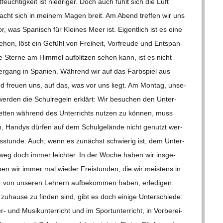
­feuch­tig­keit ist nied­ri­ger. Doch auch fühlt sich die Luft
acht sich in mei­nem Magen breit. Am Abend tref­fen wir uns
as Spa­nisch für Klei­nes Meer ist. Eigent­lich ist es eine
ehen, löst ein Gefühl von Frei­heit, Vor­freude und Ent­span­
terne am Him­mel auf­blit­zen sehen kann, ist es nicht
ter­gang in Spa­nien. Wäh­rend wir auf das Farb­spiel aus
nd freuen uns, auf das, was vor uns liegt. Am Mon­tag, unse­
ns wer­den die Schul­re­geln erklärt: Wir besu­chen den Unter­
­let­ten wäh­rend des Unter­richts nut­zen zu kön­nen, muss
n, Han­dys dür­fen auf dem Schul­ge­lände nicht genutzt wer­
s­stunde. Auch, wenn es zunächst schwie­rig ist, dem Unter­
n­weg doch immer leich­ter. In der Woche haben wir ins­ge­
en wir immer mal wie­der Frei­stun­den, die wir meis­tens in
ir von unse­ren Leh­rern auf­be­kom­men haben, erle­di­gen.
zuhause zu fin­den sind, gibt es doch einige Unter­schiede:
 und Musik­un­ter­richt und im Sport­un­ter­richt, in Vor­be­rei­