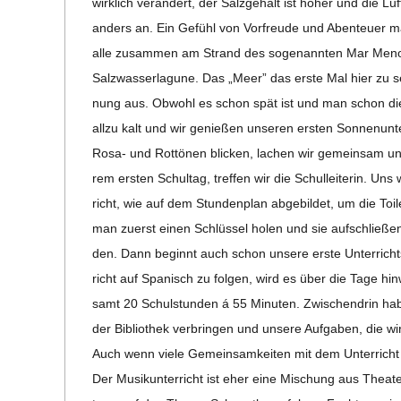
wirk­lich ver­än­dert, der Salz­ge­halt ist höher und die Luft
anders an. Ein Gefühl von Vor­freude und Aben­teuer m
alle zusam­men am Strand des soge­nann­ten Mar Menor, w
Salz­was­ser­la­gune. Das „Meer” das erste Mal hier zu s
nung aus. Obwohl es schon spät ist und man schon die S
allzu kalt und wir genie­ßen unse­ren ers­ten Son­nen­un­
Rosa- und Rot­tö­nen bli­cken, lachen wir gemein­sam u
rem ers­ten Schul­tag, tref­fen wir die Schul­lei­te­rin. U
richt, wie auf dem Stun­den­plan abge­bil­det, um die Toi
man zuerst einen Schlüs­sel holen und sie auf­schlie­ße
den. Dann beginnt auch schon unsere erste Unter­richt
richt auf Spa­nisch zu fol­gen, wird es über die Tage hi
samt 20 Schul­stun­den á 55 Minu­ten. Zwi­schen­drin hab
der Biblio­thek ver­brin­gen und unsere Auf­ga­ben, die w
Auch wenn viele Gemein­sam­kei­ten mit dem Unter­richt 
Der Musik­un­ter­richt ist eher eine Mischung aus The­a­­ter-