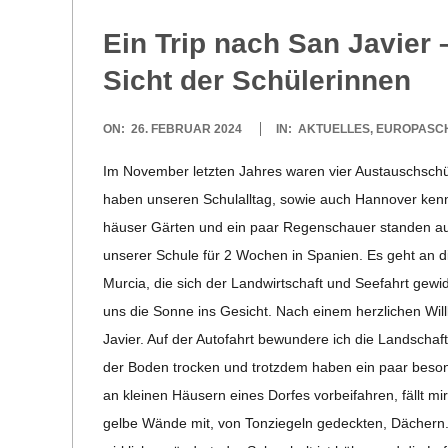
Ein Trip nach San Javier –
Sicht der Schülerinnen
2024-
ON:
26. FEBRUAR 2024
IN:
AKTUELLES
,
EUROPASC
02-
Im Novem­ber letz­ten Jah­res waren vier Aus­tausch­schü
26
haben unse­ren Schul­all­tag, sowie auch Han­no­ver ken­n
häu­ser Gär­ten und ein paar Regen­schauer stan­den a
unse­rer Schule für 2 Wochen in Spa­nien. Es geht an die
Mur­cia, die sich der Land­wirt­schaft und See­fahrt gewid
uns die Sonne ins Gesicht. Nach einem herz­li­chen Will
Javier. Auf der Auto­fahrt bewun­dere ich die Land­schaf
der Boden tro­cken und trotz­dem haben ein paar beson­d
an klei­nen Häu­sern eines Dor­fes vor­bei­fah­ren, fällt mi
gelbe Wände mit, von Ton­zie­geln gedeck­ten, Dächern. Di