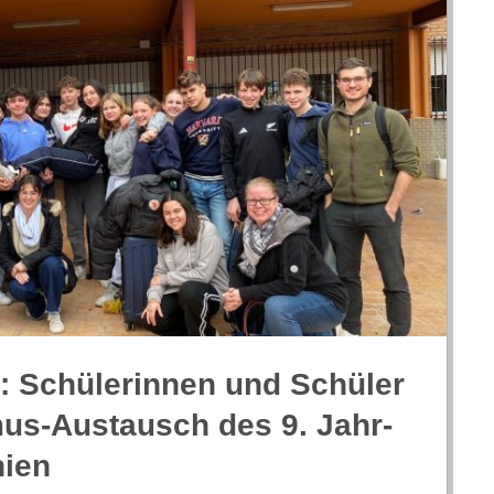
is: Schü­le­rin­nen und Schü­ler
mus-Aus­tausch des 9. Jahr­
nien