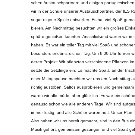
C
schen Aus­tausch­part­nern und eini­gen por­tu­gie­si­s
wir in der Schule unse­rer Aus­tausch­part­ner, der IES R
H
sogar eigene Spiele ent­wor­fen. Es hat viel Spaß gema
bie­ren. Am Nach­mit­tag besuch­ten wir ein gro­ßes Ein
U
sphäre genie­ßen konn­ten. Anschlie­ßend waren wir in ei
haben. Es war ein tol­ler Tag mit viel Spaß und schö­nen
L
beson­ders erleb­nis­rei­chen Tag. Um 8:00 Uhr fuh­ren 
de­ren Pro­jekt: Wir pflanz­ten ver­schie­dene Pflan­zen im
E
setzte die Setz­linge ein. Es machte Spaß, an der fri­s
einer Mit­tags­pause mach­ten wir uns am Nach­mit­tag au
rich­tig aus­to­ben, Sal­tos aus­pro­bie­ren und gemein­s
waren wir alle müde, aber glück­lich. Es war ein schö­n
genauso schön wie alle ande­ren Tage. Wir sind auf­ge­
immer lus­tig, und alle Schü­ler waren nett. Unser Plan
Also haben wir uns bereit gemacht, sind in den Bus ein
Musik gehört, gemein­sam gesun­gen und viel Spaß geha