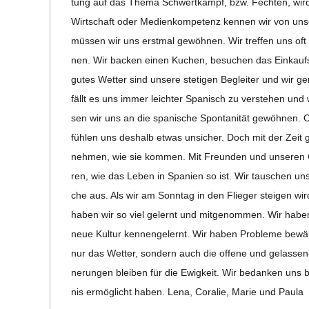
tung auf das Thema Schwert­kampf, bzw. Fech­ten, wird v
Wirt­schaft oder Medi­en­kom­pe­tenz ken­nen wir von uns
müs­sen wir uns erst­mal gewöh­nen. Wir tref­fen uns oft 
nen. Wir backen einen Kuchen, besu­chen das Ein­kaufs­
gutes Wet­ter sind unsere ste­ti­gen Beglei­ter und wir ge
fällt es uns immer leich­ter Spa­nisch zu ver­ste­hen und
sen wir uns an die spa­ni­sche Spon­ta­ni­tät gewöh­nen. 
füh­len uns des­halb etwas unsi­cher. Doch mit der Zeit
neh­men, wie sie kom­men. Mit Freun­den und unse­ren Gast
ren, wie das Leben in Spa­nien so ist. Wir tau­schen uns 
che aus. Als wir am Sonn­tag in den Flie­ger stei­gen w
haben wir so viel gelernt und mit­ge­nom­men. Wir habe
neue Kul­tur ken­nen­ge­lernt. Wir haben Pro­bleme bewäl­
nur das Wet­ter, son­dern auch die offene und gelas­sene
ne­run­gen blei­ben für die Ewig­keit. Wir bedan­ken uns b
nis ermög­licht haben. Lena, Cora­lie, Marie und Paula