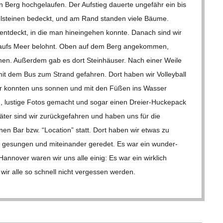
erg hoch­ge­lau­fen. Der Auf­stieg dau­erte unge­fähr ein bis
el­stei­nen bedeckt, und am Rand stan­den viele Bäume.
nt­deckt, in die man hin­ein­ge­hen konnte. Danach sind wir
icht aufs Meer belohnt. Oben auf dem Berg ange­kom­men,
en. Außer­dem gab es dort Stein­häu­ser. Nach einer Weile
 mit dem Bus zum Strand gefah­ren. Dort haben wir Vol­ley­ball
r konn­ten uns son­nen und mit den Füßen ins Was­ser
n, lus­tige Fotos gemacht und sogar einen Dreier-Hucke­­pack
ä­ter sind wir zurück­ge­fah­ren und haben uns für die
i­nen Bar bzw. “Loca­tion” statt. Dort haben wir etwas zu
gesun­gen und mit­ein­an­der gere­det. Es war ein wun­der­
 Han­no­ver waren wir uns alle einig: Es war ein wirk­lich
s wir alle so schnell nicht ver­ges­sen wer­den.