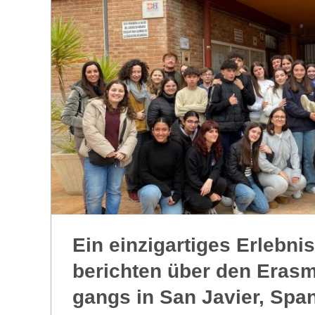
R
E
-
G
O
L
Ein ein­zig­ar­ti­ges Erleb­n
D
berich­ten über den Eras­
S
gangs in San Javier, Spa