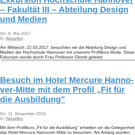
– Fakul­tät III – Abtei­lung Design
und Medien
2017-
On:
8. Mai 2017
05-
In:
Aktuelles
08
Am Mitt­woch, 22.03.2017, besuch­ten wir die Abtei­lung Design und
Medien der Hoch­schule Han­no­ver mit unse­rem Pro­fil­kurs Mode. Diese
Exkur­sion wurde durch Frau Pro­fes­sor Glomb gelei­tet.
Besuch im Hotel Mer­cure Han­no­
ver-Mitte mit dem Pro­fil „Fit für
die Ausbildung”
2016-
On:
11. November 2016
11-
In:
Aktuelles
11
Mit dem Pro­fil­kurs „Fit für die Aus­bil­dung” erhiel­ten wir die Gele­gen­heit
das Hotel Mer­cure Han­­no­­ver-Mitte zu besu­chen. Am Anfang wur­den