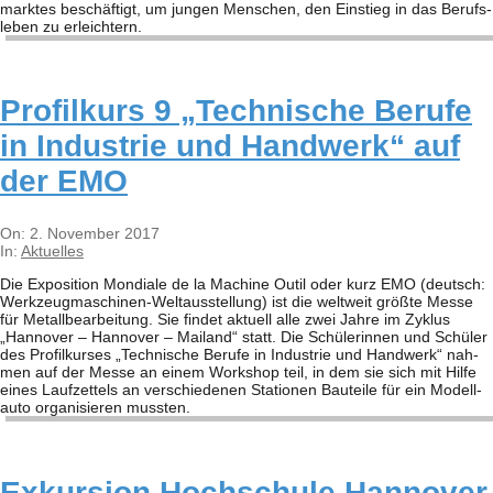
mark­tes beschäf­tigt, um jun­gen Men­schen, den Ein­stieg in das Berufs­
le­ben zu erleich­tern.
Pro­fil­kurs 9 „Tech­ni­sche Berufe
in Indus­trie und Hand­werk“ auf
der EMO
2017-
On:
2. November 2017
11-
In:
Aktuelles
02
Die Expo­si­tion Mon­diale de la Machine Outil oder kurz EMO (deutsch:
Wer­k­­zeu­g­­ma­­schi­­nen-Wel­t­aus­s­tel­­lung) ist die welt­weit größte Messe
für Metall­be­ar­bei­tung. Sie fin­det aktu­ell alle zwei Jahre im Zyklus
„Han­no­ver – Han­no­ver – Mai­land“ statt. Die Schü­le­rin­nen und Schü­ler
des Pro­fil­kur­ses „Tech­ni­sche Berufe in Indus­trie und Hand­werk“ nah­
men auf der Messe an einem Work­shop teil, in dem sie sich mit Hilfe
eines Lauf­zet­tels an ver­schie­de­nen Sta­tio­nen Bau­teile für ein Modell­
auto orga­ni­sie­ren muss­ten.
Exkur­sion Hoch­schule Han­no­ver