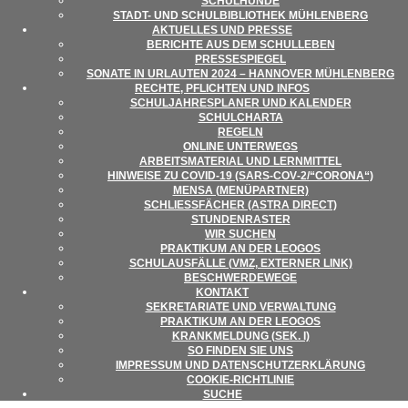
SCHUL­HUNDE
STADT- UND SCHUL­BI­BLIO­THEK MÜHLENBERG
AKTU­EL­LES UND PRESSE
BERICHTE AUS DEM SCHULLEBEN
PRES­SE­SPIE­GEL
SONATE IN URLAU­TEN 2024 – HAN­NO­VER MÜHLENBERG
RECHTE, PFLICH­TEN UND INFOS
SCHUL­JAH­RES­PLA­NER UND KALENDER
SCHUL­CHARTA
REGELN
ONLINE UNTER­WEGS
ARBEITS­MA­TE­RIAL UND LERNMITTEL
HIN­WEISE ZU COVID-19 (SARS-COV‑2/“CORONA“)
MENSA (MENÜ­PART­NER)
SCHLIESS­FÄ­CHER (ASTRA DIRECT)
STUN­DEN­RAS­TER
WIR SUCHEN
PRAK­TI­KUM AN DER LEOGOS
SCHUL­AUS­FÄLLE (VMZ, EXTER­NER LINK)
BESCHWER­DE­WEGE
KON­TAKT
SEKRE­TA­RIATE UND VERWALTUNG
PRAK­TI­KUM AN DER LEOGOS
KRANK­MEL­DUNG (SEK. I)
SO FIN­DEN SIE UNS
IMPRES­SUM UND DATENSCHUTZERKLÄRUNG
COO­KIE-RICHT­LI­NIE
SUCHE