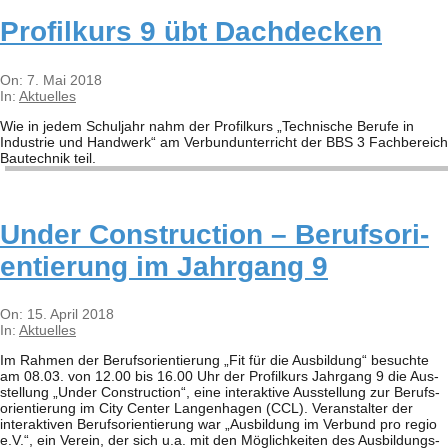
Pro­fil­kurs 9 übt Dachdecken
2018-
On:
7. Mai 2018
05-
In:
Aktuelles
07
Wie in jedem Schul­jahr nahm der Pro­fil­kurs „Tech­ni­sche Berufe in
Indus­trie und Hand­werk“ am Ver­bund­un­ter­richt der BBS 3 Fach­be­reich
Bau­tech­nik teil.
Under Con­s­truc­tion – Berufs­ori­
en­tie­rung im Jahr­gang 9
2018-
On:
15. April 2018
04-
In:
Aktuelles
15
Im Rah­men der Berufs­ori­en­tie­rung „Fit für die Aus­bil­dung“ besuchte
am 08.03. von 12.00 bis 16.00 Uhr der Pro­fil­kurs Jahr­gang 9 die Aus­
stel­lung „Under Con­s­truc­tion“, eine inter­ak­tive Aus­stel­lung zur Berufs­
ori­en­tie­rung im City Cen­ter Lan­gen­ha­gen (CCL). Ver­an­stal­ter der
inter­ak­ti­ven Berufs­ori­en­tie­rung war „Aus­bil­dung im Ver­bund pro regio
e.V.“, ein Ver­ein, der sich u.a. mit den Mög­lich­kei­ten des Aus­bil­dungs­