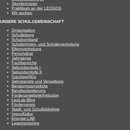
Stun­den­ras­ter
Prak­ti­kum an der LEOGOS
Wir suchen
UNSERE SCHULGEMEINSCHAFT
Orga­ni­sa­tion
Schul­lei­tung
Schul­vor­stand
Schü­le­rin­nen- und Schülervertretung
Eltern­ver­tre­tung
Per­so­nal­rat
Jahr­gänge
Fach­be­rei­che
Sekun­dar­stufe I
Sekun­dar­stufe II
Ganztag/​​AGs
Sekre­ta­riate und Verwaltung
Bera­tungs­an­ge­bote
Berufs­ori­en­tie­rung
Förderangebote/​​Inklusion
Leo­Lab-Blog
För­der­ver­ein
Stadt- und Schulbibliothek
Impro­Kul­tur
Ener­­gie-LAB
Lese­men­to­ring