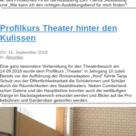
und „Wie kann ich den rich­ti­gen Aus­bil­dungs­be­ruf für mich fin­den?
Pro­fil­kurs Thea­ter hin­ter den
Kulissen
2018-
On:
16. September 2018
09-
In:
Aktuelles
16
Eine ganz beson­dere Vor­be­rei­tung für den Thea­ter­be­such am
14.09.2018 wurde dem Pro­fil­kurs „Thea­ter” in Jahr­gang 10 zuteil.
Bereits vor der Auf­füh­rung der Roman­ad­ap­tion „Hool“ führte Tanja
Schulz von der Öffent­lich­keits­ar­beit die Schü­le­rin­nen und Schü­ler
durch die Räum­lich­kei­ten des Staats­thea­ters. Neben Cum­ber­land­
schen Gale­rie und der Haupt­bühne konn­ten auch die weit­läu­fi­gen
Gänge im Back­stage­be­reich erkun­det wer­den und Bli­cke auf die Pro­
be­büh­nen und Gar­de­ro­ben gewor­fen wer­den.