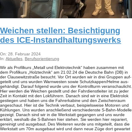
Wei­chen stel­len: Besich­ti­gung
des ICE-Instandhaltungswerks
2024-
On:
28. Februar 2024
02-
In:
Aktuelles
,
Berufsorientierung
28
Wir als Pro­fil­kurs „Metall und Elek­tro­tech­nik“ haben zusam­men mit
dem Pro­fil­kurs „Holz­tech­nik“ am 21.02.24 die Deut­sche Bahn (DB) in
der Clau­se­witz­straße besucht. Vor Ort wur­den wir in drei Grup­pen auf­
ge­teilt und uns wur­den Warn­wes­ten sowie Schutzkappen/​​Helme aus­
ge­hän­digt. Dar­auf fol­gend wurde uns der Kon­troll­turm ver­an­schau­licht.
Hier wer­den die Wei­chen gestellt und der Fahr­dienst­lei­ter ist zu jeder
Zeit in Kon­takt mit den Lok­füh­rern. Danach sind wir in eine Elek­tro­lok
gestie­gen und haben uns die Fah­rer­ka­bine und den Zwi­schen­raum
ange­schaut. Hier ist die Tech­nik ver­baut, bei­spiels­weise Moto­ren und
Küh­lun­gen. Uns wur­den anschlie­ßend ver­schie­denste S‑Bahn-Modelle
gezeigt. Danach sind wir in die Werk­statt gegan­gen und uns wurde
erklärt, wes­halb die S‑Bahnen hier ste­hen. Sie wer­den hier repa­riert,
gerei­nigt und aus­ge­baut. Des Wei­te­ren wurde uns mit­ge­teilt, dass die
Werk­statt um 70m aus­ge­baut wird und dann neue Züge dort gewar­tet