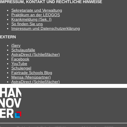
IMPRESSUM, KONTAKT UND RECHTLICHE HINWEISE
Sekre­ta­riate und Verwaltung
Prak­ti­kum an der LEOGOS
Krank­mel­dung (Sek. I)
So fin­den Sie uns
Impres­sum und Datenschutzerklärung
EXTERN
iServ
Schul­aus­fälle
Astra­Di­rect (Schließ­fä­cher)
Face­book
You­Tube
Schul­en­gel
Fair­trade Schools Blog
Mensa (Menü­part­ner)
Astra­Di­rect (Schließ­fä­cher)