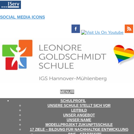
Skip
to
content
SOCIAL MEDIA ICONS
LEONORE-
Primary
MENU
Navigation
Menu
SCHUL­PRO­FIL
UNSERE SCHULE STELLT SICH VOR
GOLDSCHMIDT-
LEIT­BILD
UNSER ANGE­BOT
UNSER NAME
MODELL­PRO­JEKT ZUKUNFTSSCHULE
SCHULE
17 ZIELE – BIL­DUNG FÜR NACH­HAL­TIGE ENTWICKLUNG