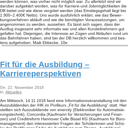
wer­den kön­nen, was vor­her nicht mög­lich war. Zu aller­letzt sind wir
dar­über auf­ge­klärt wor­den, was für Kar­riere-und Job­mög­lich­kei­ten die
DB bie­tet und wie diese ver­gü­tet wer­den (das Ein­stiegs­ge­halt liegt bei
1.900–2.400€ Netto). Uns wurde aus­führ­lich erklärt, wie das Bewer­
bungs­ver­fah­ren abläuft und wie die benö­tig­ten Vor­aus­set­zun­gen, um
ange­nom­men zu wer­den, aus­se­hen. Es lässt sich sagen, dass der
Aus­flug ins­ge­samt sehr infor­ma­tiv war und allen Kurs­teil­neh­mern gut
gefal­len hat. Die­je­ni­gen, die Inter­esse an Zügen und Abläu­fen rund um
das Bahn­fah­ren haben, sind bei der DB herz­lich will­kom­men und bes­
tens auf­ge­ho­ben. Maik Ebb­ecke, 10e
Fit für die Aus­bil­dung –
Karriereperspektiven
2018-
On:
22. November 2018
11-
In:
Aktuelles
22
Am Mitt­woch, 14.11.1018 fand eine Infor­ma­ti­ons­ver­an­stal­tung mit den
Aus­zu­bil­den­den der IHK im Pro­fi­kurs „Fit für die Aus­bil­dung“ statt. Hier
stell­ten sich Aus­zu­bil­dende von ener­city (Elek­tro­ni­ker für Auto­ma­ti­sie­
rungs­tech­nik), Con­cor­dia (Kauf­mann für Ver­si­che­run­gen und Finan­
zen) und Cre­dit­re­form Han­no­ver Celle Bis­sel KG (Kauf­mann für Büro­
ma­nage­ment) den inter­es­sier­ten Fra­gen der Schü­le­rin­nen und Schü­
ler des Pro­fil­kur­ses Fit für die Aus­bil­dung zum Thema „Aus­bil­dung“