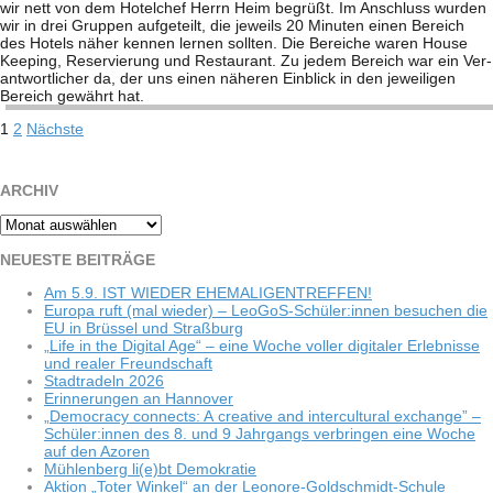
wir nett von dem Hotel­chef Herrn Heim begrüßt. Im Anschluss wur­den
wir in drei Grup­pen auf­ge­teilt, die jeweils 20 Minu­ten einen Bereich
des Hotels näher ken­nen ler­nen soll­ten. Die Berei­che waren House
Kee­ping, Reser­vie­rung und Restau­rant. Zu jedem Bereich war ein Ver­
ant­wort­li­cher da, der uns einen nähe­ren Ein­blick in den jewei­li­gen
Bereich gewährt hat.
Seitennummerierung
1
2
Nächste
der
Beiträge
ARCHIV
Archiv
NEU­ESTE BEITRÄGE
Am 5.9. IST WIEDER EHEMALIGENTREFFEN!
Europa ruft (mal wie­der) – LeoGoS-Schüler:innen besu­chen die
EU in Brüs­sel und Straßburg
„Life in the Digi­tal Age“ – eine Woche vol­ler digi­ta­ler Erleb­nisse
und rea­ler Freundschaft
Stadt­ra­deln 2026
Erin­ne­run­gen an Hannover
„Demo­cracy con­nects: A crea­tive and inter­cul­tu­ral exch­ange” –
Schüler:innen des 8. und 9 Jahr­gangs ver­brin­gen eine Woche
auf den Azoren
Müh­len­berg li(e)bt Demokratie
Aktion „Toter Win­kel“ an der Leonore-Goldschmidt-Schule