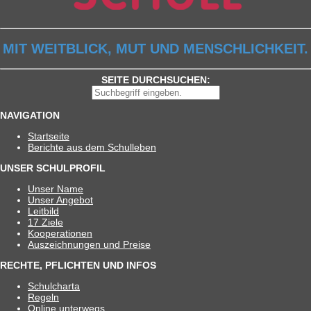
MIT WEITBLICK, MUT UND MENSCHLICHKEIT.
SEITE DURCHSUCHEN:
NAVIGATION
Start­seite
Berichte aus dem Schulleben
UNSER SCHULPROFIL
Unser Name
Unser Ange­bot
Leit­bild
17 Ziele
Koope­ra­tio­nen
Aus­zeich­nun­gen und Preise
RECHTE, PFLICHTEN UND INFOS
Schul­charta
Regeln
Online unter­wegs