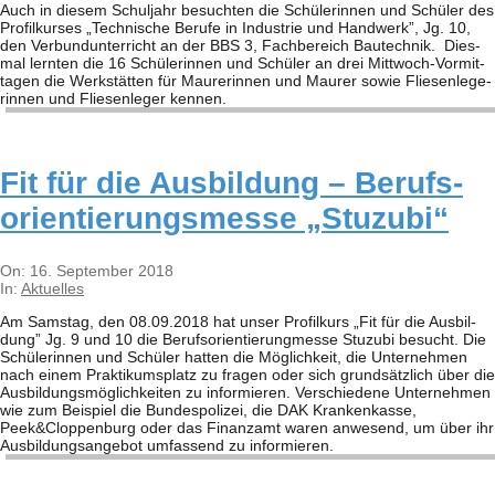
Auch in die­sem Schul­jahr besuch­ten die Schü­le­rin­nen und Schü­ler des
Pro­fil­kur­ses „Tech­ni­sche Berufe in Indus­trie und Hand­werk”, Jg. 10,
den Ver­bund­un­ter­richt an der BBS 3, Fach­be­reich Bau­tech­nik. Dies­
mal lern­ten die 16 Schü­le­rin­nen und Schü­ler an drei Mit­t­­woch-Vor­­­mi­t­­
ta­­gen die Werk­stät­ten für Mau­re­rin­nen und Mau­rer sowie Flie­sen­le­ge­
rin­nen und Flie­sen­le­ger ken­nen.
Fit für die Aus­bil­dung – Berufs­
ori­en­tie­rungs­messe „Stu­zubi“
2018-
On:
16. September 2018
09-
In:
Aktuelles
16
Am Sams­tag, den 08.09.2018 hat unser Pro­fil­kurs „Fit für die Aus­bil­
dung” Jg. 9 und 10 die Berufs­ori­en­tie­rung­messe Stu­zubi besucht. Die
Schü­le­rin­nen und Schü­ler hat­ten die Mög­lich­keit, die Unter­neh­men
nach einem Prak­ti­kums­platz zu fra­gen oder sich grund­sätz­lich über die
Aus­bil­dungs­mög­lich­kei­ten zu infor­mie­ren. Ver­schie­dene Unter­neh­men
wie zum Bei­spiel die Bun­des­po­li­zei, die DAK Kran­ken­kasse,
Peek&Cloppenburg oder das Finanz­amt waren anwe­send, um über ihr
Aus­bil­dungs­an­ge­bot umfas­send zu infor­mie­ren.