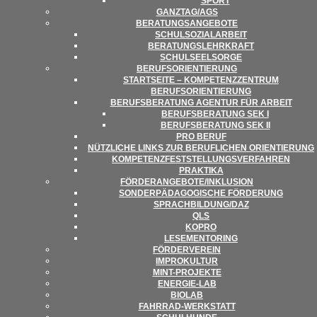
SPORT
GANZTAG/​​AGS
BERA­TUNGS­AN­GE­BOTE
SCHUL­SO­ZI­AL­AR­BEIT
BERA­TUNGS­LEHR­KRAFT
SCHUL­SEEL­SORGE
BERUFS­ORI­EN­TIE­RUNG
START­SEITE – KOM­PE­TENZ­ZEN­TRUM
BERUFSORIENTIERUNG
BERUFS­BE­RA­TUNG AGEN­TUR FÜR ARBEIT
BERUFS­BE­RA­TUNG SEK I
BERUFS­BE­RA­TUNG SEK II
PRO BERUF
NÜTZ­LI­CHE LINKS ZUR BERUF­LI­CHEN ORIENTIERUNG
KOM­PE­TENZ­FEST­STEL­LUNGS­VER­FAH­REN
PRAK­TIKA
FÖRDERANGEBOTE/​​INKLUSION
SON­DER­PÄD­AGO­GI­SCHE FÖRDERUNG
SPRACHBILDUNG/​​DAZ
QLS
KOPRO
LESE­MEN­TO­RING
FÖR­DER­VER­EIN
IMPRO­KUL­TUR
MINT-PRO­­JEKTE
ENER­­GIE-LAB
BIO­LAB
FAHR­RAD-WER­K­STATT