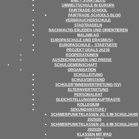
BNE – STARTSEITE
UMWELT­SCHULE IN EUROPA
FAIR­­TRADE-SCHOOL
FAIR­TRADE-SCHOOLS BLOG
VER­BRAU­CHER­SCHULE
STADT­RA­DELN
NACH­HAL­TIG ERLE­BEN UND ORIENTIEREN
MALAWI-AG
EURO­PA­SCHULE UND ERASMUS+
EURO­PA­SCHULE – STARTSEITE
PRO­JEKT GOALS 20230
KOOPE­RA­TIO­NEN
AUS­ZEICH­NUN­GEN UND PREISE
SCHUL­GE­MEIN­SCHAFT
ORGA­NI­SA­TION
SCHUL­LEI­TUNG
SCHUL­VOR­STAND
SCHÜLER*INNENVERTRETUNG (SV)
ELTERN­VER­TRE­TUNG
PER­SO­NAL­RAT
GLEICH­STEL­LUNGS­BE­AUF­TRAGTE
KOL­LE­GIUM
SEKUN­DAR­STUFE I
SCHWER­PUNKT­KLAS­SEN JG. 5 IM SCHUL­JAHR
2025/​​26
SCHWER­PUNKT­KLAS­SEN JG. 6 IM SCHUL­JAHR
2025/​​26
KLAS­SEN MIT IPAD