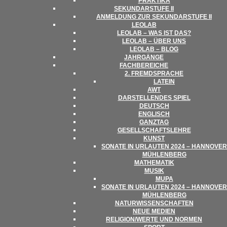
PRAK­TIKA
SEKUN­DAR­STUFE II
ANMEL­DUNG ZUR SEKUN­DAR­STUFE II
LEO­LAB
LEO­LAB – WAS IST DAS?
LEO­LAB – ÜBER UNS
LEO­LAB – BLOG
JAHR­GÄNGE
FACH­BE­REI­CHE
2. FREMD­SPRA­CHE
LATEIN
AWT
DAR­STEL­LEN­DES SPIEL
DEUTSCH
ENG­LISCH
GANZ­TAG
GESELL­SCHAFTS­LEHRE
KUNST
SONATE IN URLAU­TEN 2024 – HAN­NO­VER
MÜHLENBERG
MATHE­MA­TIK
MUSIK
MUPA
SONATE IN URLAU­TEN 2024 – HAN­NO­VER
MÜHLENBERG
NATUR­WIS­SEN­SCHAF­TEN
NEUE MEDIEN
RELIGION/​​WERTE UND NORMEN