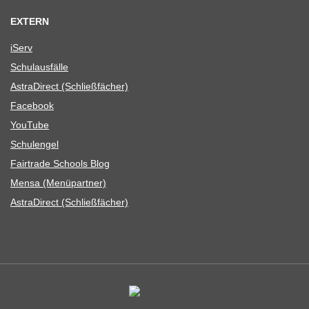
EXTERN
iServ
Schul­aus­fälle
Astra­Di­rect (Schließ­fä­cher)
Face­book
You­Tube
Schul­en­gel
Fair­trade Schools Blog
Mensa (Menü­part­ner)
Astra­Di­rect (Schließ­fä­cher)