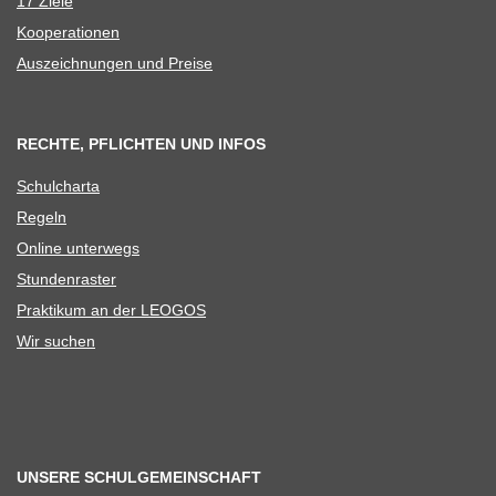
17 Ziele
Koope­ra­tio­nen
Aus­zeich­nun­gen und Preise
RECHTE, PFLICHTEN UND INFOS
Schul­charta
Regeln
Online unter­wegs
Stun­den­ras­ter
Prak­ti­kum an der LEOGOS
Wir suchen
UNSERE SCHULGEMEINSCHAFT