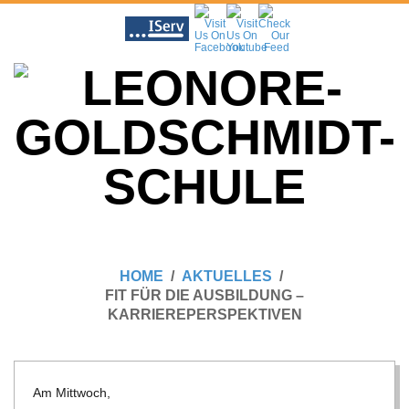
Skip
to
content
L
Primary
E
Navigation
HOME
AKTUELLES
Menu
FIT FÜR DIE AUSBILDUNG –
O
KARRIEREPERSPEKTIVEN
N
Am Mitt­woch,