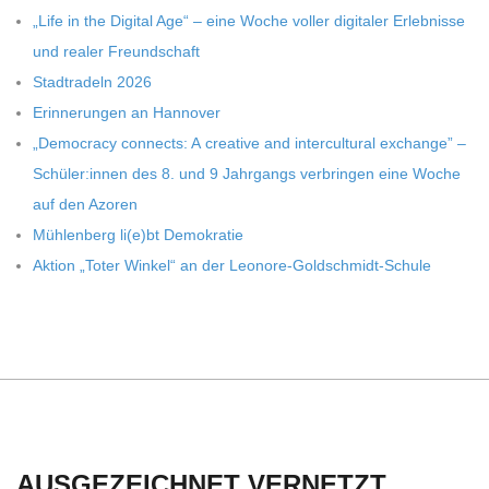
C
„Life in the Digi­tal Age“ – eine Woche vol­ler digi­ta­ler Erleb­nisse
und rea­ler Freundschaft
H
Stadt­ra­deln 2026
Erin­ne­run­gen an Hannover
U
„Demo­cracy con­nects: A crea­tive and inter­cul­tu­ral exch­ange” –
Schüler:innen des 8. und 9 Jahr­gangs ver­brin­gen eine Woche
L
auf den Azoren
Müh­len­berg li(e)bt Demokratie
E
Aktion „Toter Win­kel“ an der Leonore-Goldschmidt-Schule
AUSGEZEICHNET VERNETZT