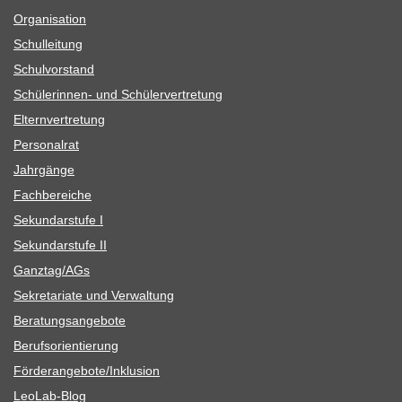
Orga­ni­sa­tion
Schul­lei­tung
Schul­vor­stand
Schü­le­rin­nen- und Schülervertretung
Eltern­ver­tre­tung
Per­so­nal­rat
Jahr­gänge
Fach­be­rei­che
Sekun­dar­stufe I
Sekun­dar­stufe II
Ganztag/​​AGs
Sekre­ta­riate und Verwaltung
Bera­tungs­an­ge­bote
Berufs­ori­en­tie­rung
Förderangebote/​​Inklusion
Leo­Lab-Blog