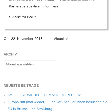
Kar­rie­re­per­spek­ti­ven informieren.
C
F. Asisi/​Pro Beruf
H
2018-
M
On:
22. November 2018
In:
Aktuelles
11-
22
I
ARCHIV
D
Archiv
T
NEU­ESTE BEITRÄGE
-
Am 5.9. IST WIEDER EHEMALIGENTREFFEN!
S
Europa ruft (mal wie­der) – LeoGoS-Schüler:innen besu­chen die
EU in Brüs­sel und Straßburg