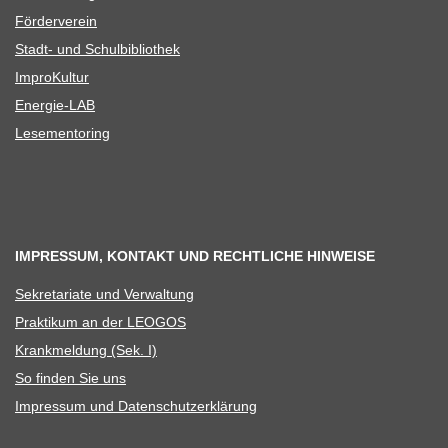
För­der­ver­ein
Stadt- und Schulbibliothek
Impro­Kul­tur
Ener­­gie-LAB
Lese­men­to­ring
IMPRESSUM, KONTAKT UND RECHTLICHE HINWEISE
Sekre­ta­riate und Verwaltung
Prak­ti­kum an der LEOGOS
Krank­mel­dung (Sek. I)
So fin­den Sie uns
Impres­sum und Datenschutzerklärung