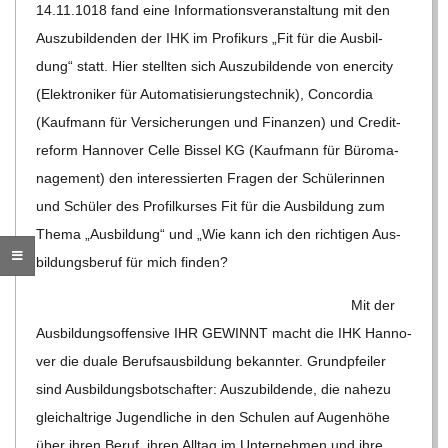
O
14.11.1018 fand eine Infor­ma­ti­ons­ver­an­stal­tung mit den
Aus­zu­bil­den­den der IHK im Pro­fi­kurs „Fit für die Aus­bil­
R
dung“ statt. Hier stell­ten sich Aus­zu­bil­dende von ener­city
(Elek­tro­ni­ker für Auto­ma­ti­sie­rungs­tech­nik), Con­cor­dia
E
(Kauf­mann für Ver­si­che­run­gen und Finan­zen) und Cre­dit­
re­form Han­no­ver Celle Bis­sel KG (Kauf­mann für Büro­ma­
-
nage­ment) den inter­es­sier­ten Fra­gen der Schü­le­rin­nen
und Schü­ler des Pro­fil­kur­ses Fit für die Aus­bil­dung zum
G
Thema „Aus­bil­dung“ und „Wie kann ich den rich­ti­gen Aus­
O
bil­dungs­be­ruf für mich finden?
Mit der
L
Aus­bil­dungs­of­fen­sive IHR GEWINNT macht die IHK Han­no­
ver die duale Berufs­aus­bil­dung bekann­ter. Grund­pfei­ler
D
sind Aus­bil­dungs­bot­schaf­ter: Aus­zu­bil­dende, die nahezu
gleich­alt­rige Jugend­li­che in den Schu­len auf Augen­höhe
S
über ihren Beruf, ihren All­tag im Unter­neh­men und ihre