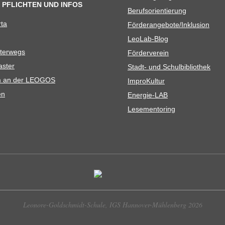
 PFLICHTEN UND INFOS
Berufs­ori­en­tie­rung
rta
Förderangebote/​​Inklusion
Leo­Lab-Blog
ter­wegs
För­der­ver­ein
as­ter
Stadt- und Schulbibliothek
kum an der LEOGOS
Impro­Kul­tur
en
Ener­­gie-LAB
Lese­men­to­ring
Leonore-Goldschmidt-Schule, IGS Hannover-Mühlenberg 2026