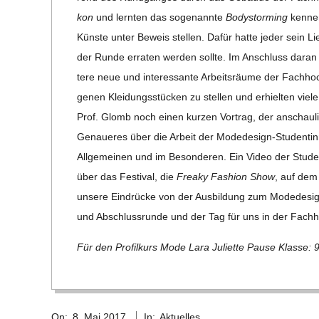
E
kon
und lern­ten das soge­nannte
Body­s­tor­ming
ken­ne
Künste unter Beweis stel­len. Dafür hatte jeder sein Lieb­
-
der Runde erra­ten wer­den sollte. Im Anschluss daran
tere neue und inter­es­sante Arbeits­räume der Fach­hoc
G
ge­nen Klei­dungs­stü­cken zu stel­len und erhiel­ten vie
Prof. Glomb noch einen kur­zen Vor­trag, der anschau­lic
O
Genaue­res über die Arbeit der Mode­de­sign-Stu­den­ti
L
All­ge­mei­nen und im Beson­de­ren. Ein Video der Stu­
über das Fes­ti­val, die
Fre­aky Fashion Show
, auf dem 
D
unsere Ein­drü­cke von der Aus­bil­dung zum Mode­de­si­
und Abschluss­runde und der Tag für uns in der Fach­ho
S
Für den Pro­fil­kurs Mode Lara Juli­ette Pause Klasse: 
C
2017-
On:
8. Mai 2017
In:
Aktuelles