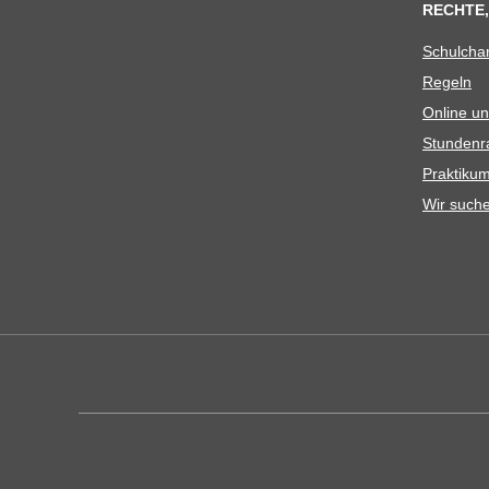
RECHTE,
Schul­cha
Regeln
Online un
Stun­den­r
Prak­ti­
Wir such