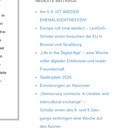
NEU­ESTE BEITRÄGE
Am 5.9. IST WIEDER
 in
EHEMALIGENTREFFEN!
i­
Europa ruft (mal wie­der) – LeoGoS-
tra­
Schüler:innen besu­chen die EU in
u
Brüs­sel und Straßburg
wir
„Life in the Digi­tal Age“ – eine Woche
im
vol­ler digi­ta­ler Erleb­nisse und rea­ler
e
Freundschaft
dete
Stadt­ra­deln 2026
e-
Erin­ne­run­gen an Hannover
„Demo­cracy con­nects: A crea­tive and
inter­cul­tu­ral exch­ange” –
Schüler:innen des 8. und 9 Jahr­
gangs ver­brin­gen eine Woche auf
den Azoren