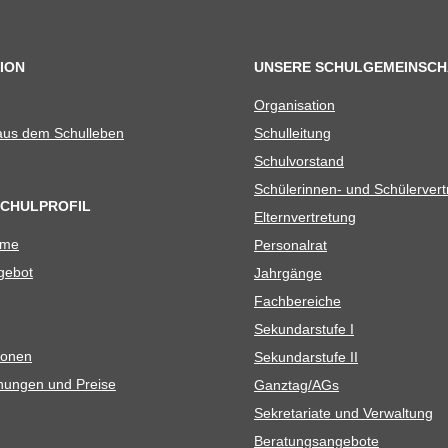
ION
UNSERE SCHULGEMEINSCH
Orga­ni­sa­tion
 aus dem Schulleben
Schul­lei­tung
Schul­vor­stand
Schü­le­rin­nen- und Schülerver
SCHULPROFIL
Eltern­ver­tre­tung
ame
Per­so­nal­rat
e­bot
Jahr­gänge
Fach­be­rei­che
Sekun­dar­stufe I
io­nen
Sekun­dar­stufe II
­nun­gen und Preise
Ganztag/​​AGs
Sekre­ta­riate und Verwaltung
Bera­tungs­an­ge­bote