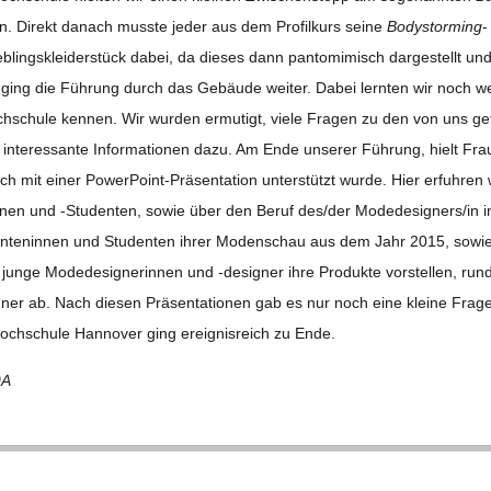
n. Direkt danach musste jeder aus dem Pro­fil­kurs seine
Body­s­tor­ming
-
lings­klei­der­stück dabei, da die­ses dann pan­to­mi­misch dar­ge­stellt und
 ging die Füh­rung durch das Gebäude wei­ter. Dabei lern­ten wir noch we
h­schule ken­nen. Wir wur­den ermu­tigt, viele Fra­gen zu den von uns ge
le inter­es­sante Infor­ma­tio­nen dazu. Am Ende unse­rer Füh­rung, hielt Fra
h mit einer Power­Point-Prä­sen­ta­tion unter­stützt wurde. Hier erfuh­ren 
n­nen und ‑Stu­den­ten, sowie über den Beruf des/​der Modedesigners/​in 
den­ten­in­nen und Stu­den­ten ihrer Moden­schau aus dem Jahr 2015, sowi
junge Mode­de­si­gne­rin­nen und ‑desi­gner ihre Pro­dukte vor­stel­len, run­
gner ab. Nach die­sen Prä­sen­ta­tio­nen gab es nur noch eine kleine Frag
ch­schule Han­no­ver ging ereig­nis­reich zu Ende.
9A