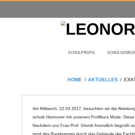
Skip
to
content
L
Primary
SCHUL­PRO­FIL
SCHUL­GE­MEI
E
Navigation
Menu
O
HOME
AKTUELLES
EXK
N
O
Am Mitt­woch, 22.03.2017, besuch­ten wir die Abtei­l
schule Han­no­ver mit unse­rem Pro­fil­kurs Mode. Diese
R
Nach­dem uns Frau Prof. Glomb freund­lich begrüßt sowie
rend des Rund­gan­ges durch das Gebäude der Fach­hoch