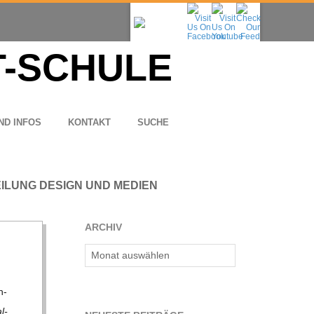
ND INFOS
KON­TAKT
SUCHE
EILUNG DESIGN UND MEDIEN
ARCHIV
Archiv
h­
l­