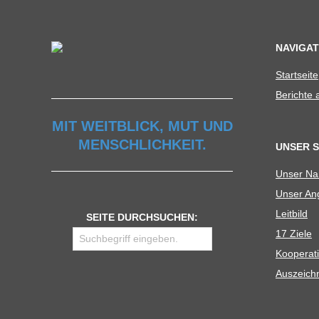
U
NAVIGAT
L
Start­seite
E
Berichte
MIT WEITBLICK, MUT UND
MENSCHLICHKEIT.
UNSER 
Unser N
Unser Ang
Leit­bild
SEITE DURCHSUCHEN:
17 Ziele
Koope­ra­t
Aus­zeich