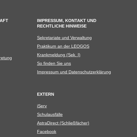
AFT
IMPRESSUM, KONTAKT UND
RECHTLICHE HINWEISE
Sekre­ta­riate und Verwaltung
Prak­ti­kum an der LEOGOS
Krank­mel­dung (Sek. I)
tretung
So fin­den Sie uns
Impres­sum und Datenschutzerklärung
EXTERN
iServ
Schul­aus­fälle
Astra­Di­rect (Schließ­fä­cher)
Face­book