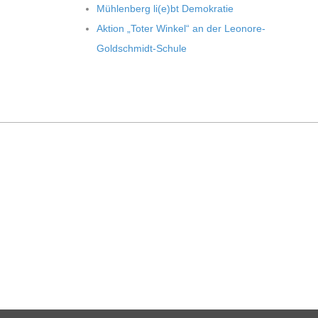
Müh­len­berg li(e)bt Demokratie
Aktion „Toter Win­kel“ an der Leonore-
Goldschmidt-Schule