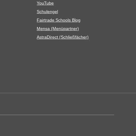
You­Tube
Schul­en­gel
Fair­trade Schools Blog
Mensa (Menü­part­ner)
Astra­Di­rect (Schließ­fä­cher)