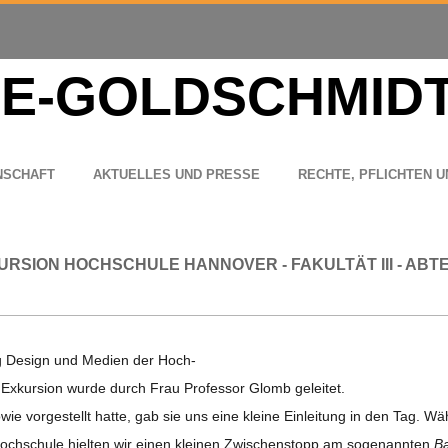
N­SCHAFT
AKTU­EL­LES UND PRESSE
RECHTE, PFLICH­TEN U
URSION HOCHSCHULE HANNOVER - FAKULTÄT III - ABT
ung Design und Medien der Hoch­
 Exkur­sion wurde durch Frau Pro­fes­sor Glomb geleitet.
 vor­ge­stellt hatte, gab sie uns eine kleine Ein­lei­tung in den Tag. Wä
­schule hiel­ten wir einen klei­nen Zwi­schen­stopp am soge­nann­ten
Ba