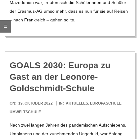
Maze­­do­­nien war, freu­ten sich die Schü­le­rin­nen und Schü­ler
C
der Eras­­mus-AG umso mehr, dass es nun für sie auf Rei­sen
– nach Frank­reich – gehen sollte.
H
M
I
GOALS 2030: Europa zu
D
Gast an der Leonore-
Goldschmidt-Schule
T
2022-
ON:
19. OKTOBER 2022
IN:
AKTUELLES
,
EUROPASCHULE
,
-
10-
UMWELTSCHULE
19
S
Nach zwei lan­gen Jah­ren des pan­de­mi­schen Auf­schie­bens,
Umpla­nens und der zuneh­men­den Unge­duld, war Anfang