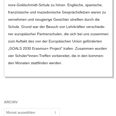
nore-Gol­d­­schmidt-Schule zu hören. Eng­li­sche, spa­ni­sche,
fran­zö­si­sche und maze­do­ni­sche Gesprächs­fet­zen waren zu
ver­neh­men und neu­gie­rige Gesich­ter streif­ten durch die
Schule. Grund war der Besuch von Lehr­kräf­ten ver­schie­de­
ner euro­päi­scher Part­ner­schu­len, die sich bei uns zusam­men
zum Auf­takt des von der Euro­päi­schen Union geför­der­ten
„GOALS 2030 Eras­mus+ Pro­ject“ tra­fen. Zusam­men wur­den
vier Schüler*innen-Treffen vor­be­rei­tet, die in den kom­men­
den Mona­ten statt­fin­den wer­den.
ARCHIV
Archiv