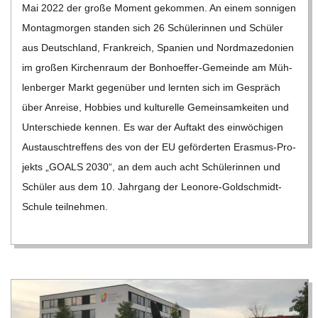
C
Mai 2022 der große Moment gekom­men. An einem son­ni­gen
Mon­tag­mor­gen stan­den sich 26 Schü­le­rin­nen und Schü­ler
H
aus Deutsch­land, Frank­reich, Spa­nien und Nord­ma­ze­do­nien
im gro­ßen Kir­chen­raum der Bon­hoe­f­­fer-Gemeinde am Müh­
U
len­ber­ger Markt gegen­über und lern­ten sich im Gespräch
über Anreise, Hob­bies und kul­tu­relle Gemein­sam­kei­ten und
L
Unter­schiede ken­nen. Es war der Auf­takt des ein­wö­chi­gen
Aus­tausch­tref­fens des von der EU geför­der­ten Eras­­mus-Pro­­
E
jekts „GOALS 2030“, an dem auch acht Schü­le­rin­nen und
Schü­ler aus dem 10. Jahr­gang der Leo­­nore-Gol­d­­schmidt-
Schule teil­neh­men.