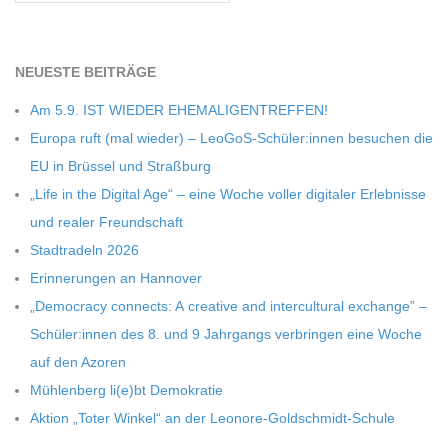
NEU­ESTE BEITRÄGE
Am 5.9. IST WIEDER EHEMALIGENTREFFEN!
Europa ruft (mal wie­der) – LeoGoS-Schüler:innen besu­chen die
EU in Brüs­sel und Straßburg
„Life in the Digi­tal Age“ – eine Woche vol­ler digi­ta­ler Erleb­nisse
und rea­ler Freundschaft
Stadt­ra­deln 2026
Erin­ne­run­gen an Hannover
„Demo­cracy con­nects: A crea­tive and inter­cul­tu­ral exch­ange” –
Schüler:innen des 8. und 9 Jahr­gangs ver­brin­gen eine Woche
auf den Azoren
Müh­len­berg li(e)bt Demokratie
Aktion „Toter Win­kel“ an der Leonore-Goldschmidt-Schule