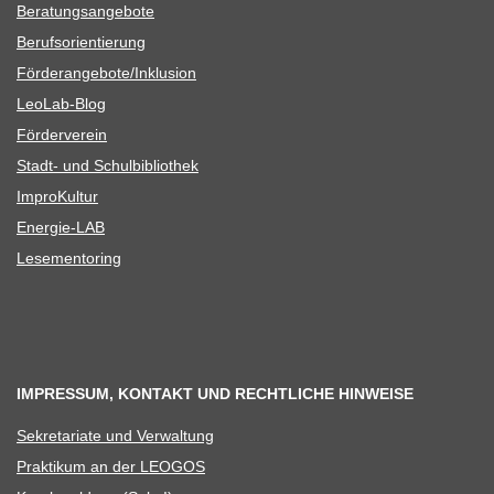
Bera­tungs­an­ge­bote
Berufs­ori­en­tie­rung
Förderangebote/​​Inklusion
Leo­Lab-Blog
För­der­ver­ein
Stadt- und Schulbibliothek
Impro­Kul­tur
Ener­­gie-LAB
Lese­men­to­ring
IMPRESSUM, KONTAKT UND RECHTLICHE HINWEISE
Sekre­ta­riate und Verwaltung
Prak­ti­kum an der LEOGOS