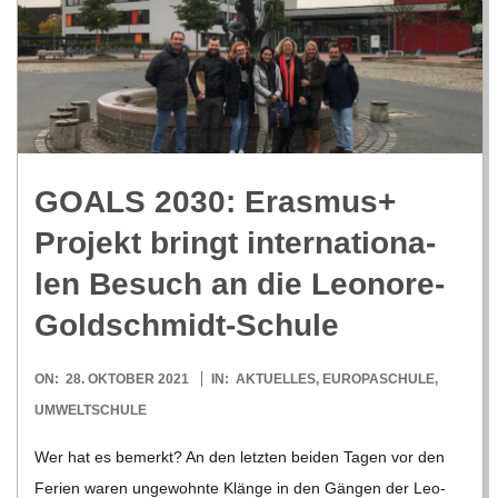
GOALS 2030: Eras­mus+
Pro­jekt bringt inter­na­tio­na­
len Besuch an die Leonore-
Goldschmidt-Schule
2021-
ON:
28. OKTOBER 2021
IN:
AKTUELLES
,
EUROPASCHULE
,
10-
UMWELTSCHULE
28
Wer hat es bemerkt? An den letz­ten bei­den Tagen vor den
Ferien waren unge­wohnte Klänge in den Gän­gen der Leo­­