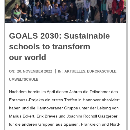
R
E
GOALS 2030: Sus­tainable
-
schools to trans­form
G
our world
O
2022-
ON:
20. NOVEMBER 2022
IN:
AKTUELLES
,
EUROPASCHULE
,
11-
UMWELTSCHULE
L
20
Nach­dem bereits im April die­sen Jah­res die Teil­neh­mer des
Erasmus+-Projekts ein ers­tes Tref­fen in Han­no­ver absol­viert
D
haben und die Han­no­ve­ra­ner Gruppe unter der Lei­tung von
Marius Eckert, Erik Bre­ves und Joa­chim Rocholl Gast­ge­ber
S
für die ande­ren Grup­pen aus Spa­nien, Frank­reich und Nord-