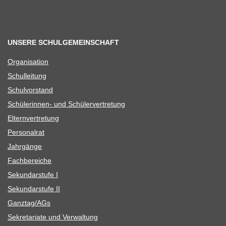
UNSERE SCHULGEMEINSCHAFT
Orga­ni­sa­tion
Schul­lei­tung
Schul­vor­stand
Schü­le­rin­nen- und Schülervertretung
Eltern­ver­tre­tung
Per­so­nal­rat
Jahr­gänge
Fach­be­rei­che
Sekun­dar­stufe I
Sekun­dar­stufe II
Ganztag/​​AGs
Sekre­ta­riate und Verwaltung