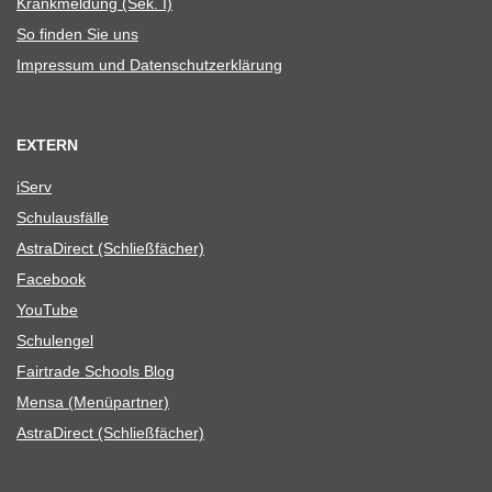
Krank­mel­dung (Sek. I)
So fin­den Sie uns
Impres­sum und Datenschutzerklärung
EXTERN
iServ
Schul­aus­fälle
Astra­Di­rect (Schließ­fä­cher)
Face­book
You­Tube
Schul­en­gel
Fair­trade Schools Blog
Mensa (Menü­part­ner)
Astra­Di­rect (Schließ­fä­cher)