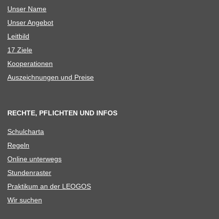
Unser Name
Unser Ange­bot
Leit­bild
17 Ziele
Koope­ra­tio­nen
Aus­zeich­nun­gen und Preise
RECHTE, PFLICHTEN UND INFOS
Schul­charta
Regeln
Online unter­wegs
Stun­den­ras­ter
Prak­ti­kum an der LEOGOS
Wir suchen