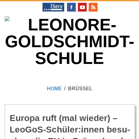
Skip
to
content
L
Primary
E
Navigation
HOME
BRÜSSEL
Menu
O
N
Europa ruft (mal wie­der) –
LeoGoS-Schüler:innen besu­
O