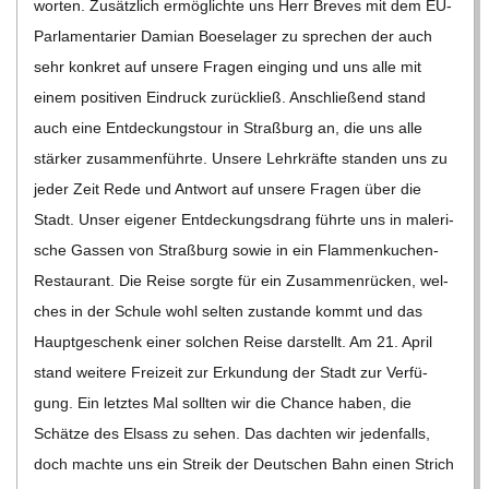
wor­ten. Zusätz­lich ermög­lichte uns Herr Bre­ves mit dem EU-
Par­la­­men­­ta­rier Damian Boe­se­la­ger zu spre­chen der auch
sehr kon­kret auf unsere Fra­gen ein­ging und uns alle mit
einem posi­ti­ven Ein­druck zurück­ließ. Anschlie­ßend stand
auch eine Ent­de­ckungs­tour in Straß­burg an, die uns alle
stär­ker zusam­men­führte. Unsere Lehr­kräfte stan­den uns zu
jeder Zeit Rede und Ant­wort auf unsere Fra­gen über die
Stadt. Unser eige­ner Ent­de­ckungs­drang führte uns in male­ri­
sche Gas­sen von Straß­burg sowie in ein Flam­men­ku­chen-
Restau­rant. Die Reise sorgte für ein Zusam­men­rü­cken, wel­
ches in der Schule wohl sel­ten zustande kommt und das
Haupt­ge­schenk einer sol­chen Reise dar­stellt. Am 21. April
stand wei­tere Frei­zeit zur Erkun­dung der Stadt zur Ver­fü­
gung. Ein letz­tes Mal soll­ten wir die Chance haben, die
Schätze des Elsass zu sehen. Das dach­ten wir jeden­falls,
doch machte uns ein Streik der Deut­schen Bahn einen Strich