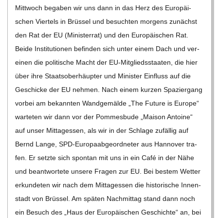
Mitt­woch bega­ben wir uns dann in das Herz des Euro­päi­
schen Vier­tels in Brüs­sel und besuch­ten mor­gens zunächst
den Rat der EU (Minis­ter­rat) und den Euro­päi­schen Rat.
Beide Insti­tu­tio­nen befin­den sich unter einem Dach und ver­
ei­nen die poli­ti­sche Macht der EU-Mit­­glied­s­­staa­­ten, die hier
über ihre Staats­ober­häup­ter und Minis­ter Ein­fluss auf die
Geschi­cke der EU neh­men. Nach einem kur­zen Spa­zier­gang
vor­bei am bekann­ten Wand­ge­mälde „The Future is Europe“
war­te­ten wir dann vor der Pom­mes­bude „Mai­son Antoine“
auf unser Mit­tag­essen, als wir in der Schlage zufäl­lig auf
Bernd Lange, SPD-Euro­­pa­a­b­­ge­or­d­­ne­­ter aus Han­no­ver tra­
fen. Er setzte sich spon­tan mit uns in ein Café in der Nähe
und beant­wor­tete unsere Fra­gen zur EU. Bei bes­tem Wet­ter
erkun­de­ten wir nach dem Mit­tag­essen die his­to­ri­sche Innen­
stadt von Brüs­sel. Am spä­ten Nach­mit­tag stand dann noch
ein Besuch des „Haus der Euro­päi­schen Geschichte“ an, bei