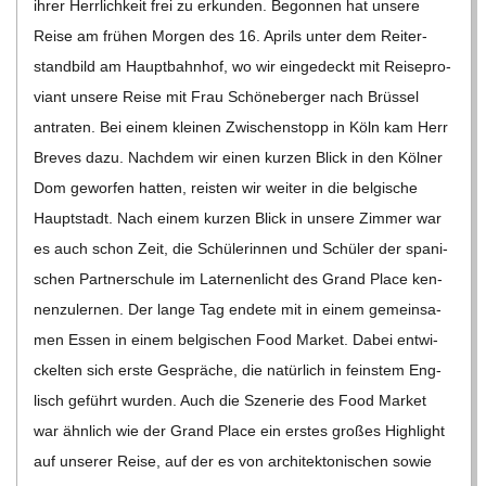
ihrer Herr­lich­keit frei zu erkun­den. Begon­nen hat unsere
Reise am frü­hen Mor­gen des 16. Aprils unter dem Rei­ter­
stand­bild am Haupt­bahn­hof, wo wir ein­ge­deckt mit Rei­se­pro­
vi­ant unsere Reise mit Frau Schö­ne­ber­ger nach Brüs­sel
antra­ten. Bei einem klei­nen Zwi­schen­stopp in Köln kam Herr
Bre­ves dazu. Nach­dem wir einen kur­zen Blick in den Köl­ner
Dom gewor­fen hat­ten, reis­ten wir wei­ter in die bel­gi­sche
Haupt­stadt. Nach einem kur­zen Blick in unsere Zim­mer war
es auch schon Zeit, die Schü­le­rin­nen und Schü­ler der spa­ni­
schen Part­ner­schule im Later­nen­licht des Grand Place ken­
nen­zu­ler­nen. Der lange Tag endete mit in einem gemein­sa­
men Essen in einem bel­gi­schen Food Mar­ket. Dabei ent­wi­
ckel­ten sich erste Gesprä­che, die natür­lich in feins­tem Eng­
lisch geführt wur­den. Auch die Sze­ne­rie des Food Mar­ket
war ähn­lich wie der Grand Place ein ers­tes gro­ßes High­light
auf unse­rer Reise, auf der es von archi­tek­to­ni­schen sowie