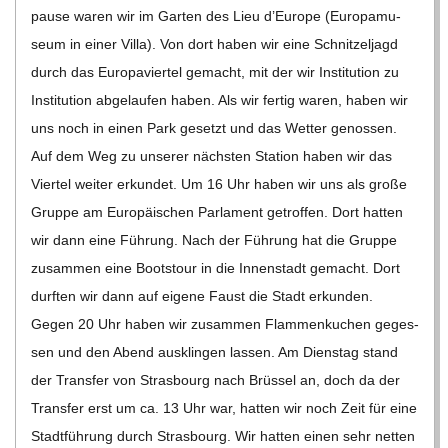
pause waren wir im Gar­ten des Lieu d’Europe (Euro­pa­mu­
seum in einer Villa). Von dort haben wir eine Schnit­zel­jagd
durch das Euro­pa­vier­tel gemacht, mit der wir Insti­tu­tion zu
Insti­tu­tion abge­lau­fen haben. Als wir fer­tig waren, haben wir
uns noch in einen Park gesetzt und das Wet­ter genos­sen.
Auf dem Weg zu unse­rer nächs­ten Sta­tion haben wir das
Vier­tel wei­ter erkun­det. Um 16 Uhr haben wir uns als große
Gruppe am Euro­päi­schen Par­la­ment getrof­fen. Dort hat­ten
wir dann eine Füh­rung. Nach der Füh­rung hat die Gruppe
zusam­men eine Boots­tour in die Innen­stadt gemacht. Dort
durf­ten wir dann auf eigene Faust die Stadt erkun­den.
Gegen 20 Uhr haben wir zusam­men Flam­men­ku­chen geges­
sen und den Abend aus­klin­gen las­sen. Am Diens­tag stand
der Trans­fer von Stras­bourg nach Brüs­sel an, doch da der
Trans­fer erst um ca. 13 Uhr war, hat­ten wir noch Zeit für eine
Stadt­füh­rung durch Stras­bourg. Wir hat­ten einen sehr net­ten