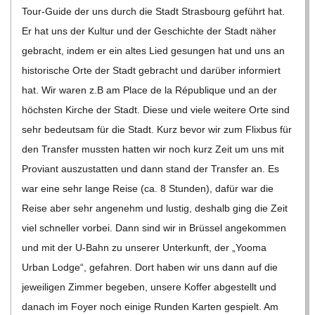
Tour-Guide der uns durch die Stadt Stras­bourg geführt hat.
Er hat uns der Kul­tur und der Geschichte der Stadt näher
gebracht, indem er ein altes Lied gesun­gen hat und uns an
his­to­ri­sche Orte der Stadt gebracht und dar­ü­ber infor­miert
hat. Wir waren z.B am Place de la Ré­pu­bli­que und an der
höchs­ten Kir­che der Stadt. Diese und viele wei­tere Orte sind
sehr bedeut­sam für die Stadt. Kurz bevor wir zum Flix­bus für
den Trans­fer muss­ten hat­ten wir noch kurz Zeit um uns mit
Pro­vi­ant aus­zu­stat­ten und dann stand der Trans­fer an. Es
war eine sehr lange Reise (ca. 8 Stun­den), dafür war die
Reise aber sehr ange­nehm und lus­tig, des­halb ging die Zeit
viel schnel­ler vor­bei. Dann sind wir in Brüs­sel ange­kom­men
und mit der U‑Bahn zu unse­rer Unter­kunft, der „Yooma
Urban Lodge“, gefah­ren. Dort haben wir uns dann auf die
jewei­li­gen Zim­mer bege­ben, unsere Kof­fer abge­stellt und
danach im Foyer noch einige Run­den Kar­ten gespielt. Am