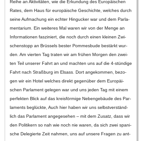
Reihe an Akti­vi­tä­ten, wie die Erkun­dung des Euro­päi­schen
Rates, dem Haus für euro­päi­sche Geschichte, wel­ches durch
seine Auf­ma­chung ein ech­ter Hin­gu­cker war und dem Par­la­
men­ta­rium. Ein wei­te­res Mal waren wir von der Menge an
Infor­ma­tio­nen fas­zi­niert, die noch durch einen klei­nen Zwi­
schen­stopp an Brüs­sels bes­ter Pom­mes­bude bestärkt wur­
den. Am vier­ten Tag tra­ten wir am frü­hen Mor­gen den zwei­
ten Teil unse­rer Fahrt an und mach­ten uns auf die 4‑stündige
Fahrt nach Straß­burg im Elsass. Dort ange­kom­men, bezo­
gen wir ein Hotel wel­ches direkt gegen­über dem Euro­päi­
schen Par­la­ment gele­gen war und uns jeden Tag mit einem
per­fek­ten Blick auf das kreis­för­mige Neben­ge­bäude des Par­
la­ments beglückte, Auch hier haben wir uns selbst­ver­ständ­
lich das Par­la­ment ange­ge­se­hen – mit dem Zusatz, dass wir
den Poli­ti­kern so nah wie noch nie waren, da sich zwei spa­ni­
sche Dele­gierte Zeit nah­men, uns auf unsere Fra­gen zu ant­