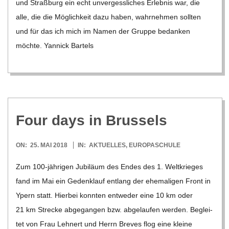
und Straß­burg ein echt unver­gess­li­ches Erleb­nis war, die
alle, die die Mög­lich­keit dazu haben, wahr­neh­men soll­ten
und für das ich mich im Namen der Gruppe bedan­ken
möchte. Yan­nick Bartels
Four days in Brussels
2018-
ON:
25. MAI 2018
IN:
AKTUELLES
,
EUROPASCHULE
05-
Zum 100-jäh­ri­­gen Jubi­läum des Endes des 1. Welt­krie­ges
25
fand im Mai ein Geden­k­lauf ent­lang der ehe­ma­li­gen Front in
Ypern statt. Hier­bei konn­ten ent­we­der eine 10 km oder
21 km Stre­cke abge­gan­gen bzw. abge­lau­fen wer­den. Beglei­
tet von Frau Leh­nert und Herrn Bre­ves flog eine kleine