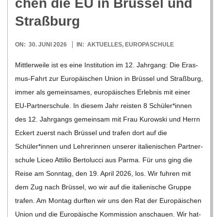
chen die EU in Brüs­sel und
R
Straßburg
E
2026-
ON:
30. JUNI 2026
IN:
AKTUELLES
,
EUROPASCHULE
06-
Mitt­ler­weile ist es eine Insti­tu­tion im 12. Jahr­gang: Die Eras­­
-
30
mus-Fahrt zur Euro­päi­schen Union in Brüs­sel und Straß­burg,
G
immer als gemein­sa­mes, euro­päi­sches Erleb­nis mit einer
EU-Par­t­­ner­­schule. In die­sem Jahr reis­ten 8 Schüler*innen
O
des 12. Jahr­gangs gemein­sam mit Frau Kur­ow­ski und Herrn
Eckert zuerst nach Brüs­sel und tra­fen dort auf die
L
Schüler*innen und Leh­re­rin­nen unse­rer ita­lie­ni­schen Part­ner­
schule Liceo Atti­lio Ber­to­lucci aus Parma. Für uns ging die
D
Reise am Sonn­tag, den 19. April 2026, los. Wir fuh­ren mit
dem Zug nach Brüs­sel, wo wir auf die ita­lie­ni­sche Gruppe
S
tra­fen. Am Mon­tag durf­ten wir uns den Rat der Euro­päi­schen
Union und die Euro­päi­sche Kom­mis­sion anschauen. Wir hat­