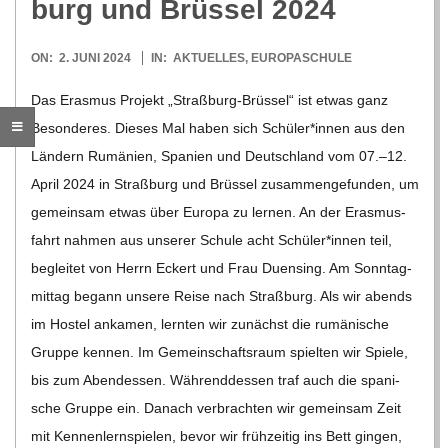
burg und Brüs­sel 2024
2024-
ON:
2. JUNI 2024
IN:
AKTUELLES
,
EUROPASCHULE
06-
Das Eras­mus Pro­jekt „Stra­ß­­burg-Brüs­­sel“ ist etwas ganz
02
Beson­de­res. Die­ses Mal haben sich Schüler*innen aus den
Län­dern Rumä­nien, Spa­nien und Deutsch­land vom 07.–12.
April 2024 in Straß­burg und Brüs­sel zusam­men­ge­fun­den, um
gemein­sam etwas über Europa zu ler­nen. An der Eras­mus­
fahrt nah­men aus unse­rer Schule acht Schüler*innen teil,
beglei­tet von Herrn Eckert und Frau Duen­sing. Am Sonn­tag­
mit­tag begann unsere Reise nach Straß­burg. Als wir abends
im Hos­tel anka­men, lern­ten wir zunächst die rumä­ni­sche
Gruppe ken­nen. Im Gemein­schafts­raum spiel­ten wir Spiele,
bis zum Abend­essen. Wäh­rend­des­sen traf auch die spa­ni­
sche Gruppe ein. Danach ver­brach­ten wir gemein­sam Zeit
mit Ken­nen­lern­spie­len, bevor wir früh­zei­tig ins Bett gin­gen,