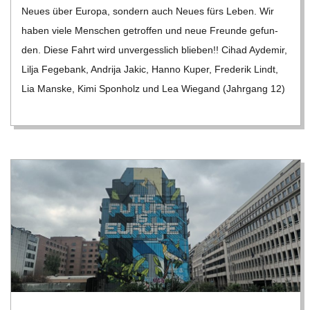
Neues über Europa, son­dern auch Neues fürs Leben. Wir
haben viele Men­schen getrof­fen und neue Freunde gefun­
den. Diese Fahrt wird unver­gess­lich blie­ben!! Cihad Ayd­emir,
Lilja Fege­bank, Andrija Jakic, Hanno Kuper, Fre­de­rik Lindt,
Lia Manske, Kimi Spon­holz und Lea Wie­gand (Jahr­gang 12)