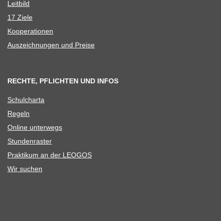
Leit­bild
17 Ziele
Koope­ra­tio­nen
Aus­zeich­nun­gen und Preise
RECHTE, PFLICHTEN UND INFOS
Schul­charta
Regeln
Online unter­wegs
Stun­den­ras­ter
Prak­ti­kum an der LEOGOS
Wir suchen