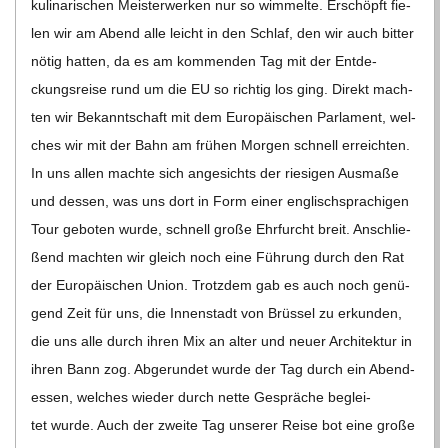
kuli­na­ri­schen Meis­ter­wer­ken nur so wim­melte. Erschöpft fie­
len wir am Abend alle leicht in den Schlaf, den wir auch bit­ter
nötig hat­ten, da es am kom­men­den Tag mit der Ent­de­
ckungs­reise rund um die EU so rich­tig los ging. Direkt mach­
ten wir Bekannt­schaft mit dem Euro­päi­schen Par­la­ment, wel­
ches wir mit der Bahn am frü­hen Mor­gen schnell erreich­ten.
In uns allen machte sich ange­sichts der rie­si­gen Aus­maße
und des­sen, was uns dort in Form einer eng­lisch­spra­chi­gen
Tour gebo­ten wurde, schnell große Ehr­furcht breit. Anschlie­
ßend mach­ten wir gleich noch eine Füh­rung durch den Rat
der Euro­päi­schen Union. Trotz­dem gab es auch noch genü­
gend Zeit für uns, die Innen­stadt von Brüs­sel zu erkun­den,
die uns alle durch ihren Mix an alter und neuer Archi­tek­tur in
ihren Bann zog. Abge­run­det wurde der Tag durch ein Abend­
essen, wel­ches wie­der durch nette Gesprä­che beglei­
tet wurde. Auch der zweite Tag unse­rer Reise bot eine große