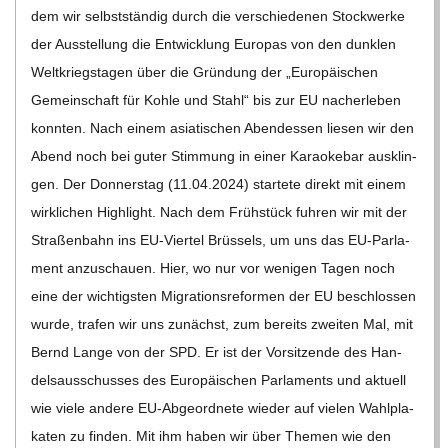
dem wir selbst­stän­dig durch die ver­schie­de­nen Stock­werke
der Aus­stel­lung die Ent­wick­lung Euro­pas von den dunk­len
Welt­kriegs­ta­gen über die Grün­dung der „Euro­päi­schen
Gemein­schaft für Kohle und Stahl“ bis zur EU nach­er­le­ben
konn­ten. Nach einem asia­ti­schen Abend­essen lie­sen wir den
Abend noch bei guter Stim­mung in einer Karao­ke­bar aus­klin­
gen. Der Don­ners­tag (11.04.2024) star­tete direkt mit einem
wirk­li­chen High­light. Nach dem Früh­stück fuh­ren wir mit der
Stra­ßen­bahn ins EU-Vier­­tel Brüs­sels, um uns das EU-Par­la­­
ment anzu­schauen. Hier, wo nur vor weni­gen Tagen noch
eine der wich­tigs­ten Migra­ti­ons­re­for­men der EU beschlos­sen
wurde, tra­fen wir uns zunächst, zum bereits zwei­ten Mal, mit
Bernd Lange von der SPD. Er ist der Vor­sit­zende des Han­
dels­aus­schus­ses des Euro­päi­schen Par­la­ments und aktu­ell
wie viele andere EU-Abge­­or­d­­nete wie­der auf vie­len Wahl­pla­
ka­ten zu fin­den. Mit ihm haben wir über The­men wie den