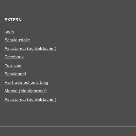
EXTERN
iServ
Schul­aus­fälle
Astra­Di­rect (Schließ­fä­cher)
Face­book
You­Tube
Schul­en­gel
Fair­trade Schools Blog
Mensa (Menü­part­ner)
Astra­Di­rect (Schließ­fä­cher)