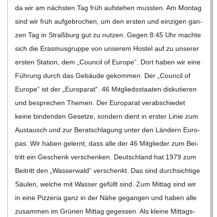
da wir am nächs­ten Tag früh auf­ste­hen muss­ten. Am Mon­tag
sind wir früh auf­ge­bro­chen, um den ers­ten und ein­zi­gen gan­
zen Tag in Straß­burg gut zu nut­zen. Gegen 8:45 Uhr machte
sich die Eras­mus­gruppe von unse­rem Hos­tel auf zu unse­rer
ers­ten Sta­tion, dem „Coun­cil of Europe“. Dort haben wir eine
Füh­rung durch das Gebäude gekom­men. Der „Coun­cil of
Europe“ ist der „Euro­pa­rat“. 46 Mit­glieds­staa­ten dis­ku­tie­ren
und bespre­chen The­men. Der Euro­pa­rat ver­ab­schie­det
keine bin­den­den Gesetze, son­dern dient in ers­ter Linie zum
Aus­tausch und zur Berat­schla­gung unter den Län­dern Euro­
pas. Wir haben gelernt, dass alle der 46 Mit­glie­der zum Bei­
tritt ein Geschenk ver­schen­ken. Deutsch­land hat 1979 zum
Bei­tritt den „Was­ser­wald“ ver­schenkt. Das sind durch­sich­tige
Säu­len, wel­che mit Was­ser gefüllt sind. Zum Mit­tag sind wir
in eine Piz­ze­ria ganz in der Nähe gegan­gen und haben alle
zusam­men im Grü­nen Mit­tag geges­sen. Als kleine Mit­tags­