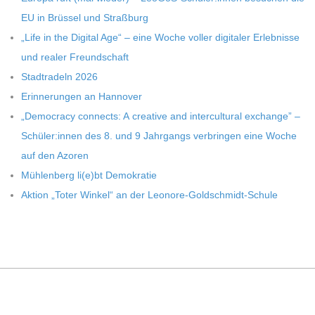
EU in Brüs­sel und Straßburg
„Life in the Digi­tal Age“ – eine Woche vol­ler digi­ta­ler Erleb­nisse
und rea­ler Freundschaft
Stadt­ra­deln 2026
Erin­ne­run­gen an Hannover
„Demo­cracy con­nects: A crea­tive and inter­cul­tu­ral exch­ange” –
Schüler:innen des 8. und 9 Jahr­gangs ver­brin­gen eine Woche
auf den Azoren
Müh­len­berg li(e)bt Demokratie
Aktion „Toter Win­kel“ an der Leonore-Goldschmidt-Schule