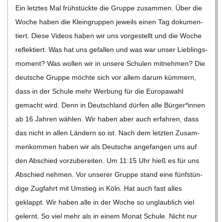
Ein letz­tes Mal früh­stückte die Gruppe zusam­men. Über die
Woche haben die Klein­grup­pen jeweils einen Tag doku­men­
tiert. Diese Videos haben wir uns vor­ge­stellt und die Woche
reflek­tiert. Was hat uns gefal­len und was war unser Lieb­lings­
mo­ment? Was wol­len wir in unsere Schu­len mit­neh­men? Die
deut­sche Gruppe möchte sich vor allem darum küm­mern,
dass in der Schule mehr Wer­bung für die Euro­pa­wahl
gemacht wird. Denn in Deutsch­land dür­fen alle Bürger*innen
ab 16 Jah­ren wäh­len. Wir haben aber auch erfah­ren, dass
das nicht in allen Län­dern so ist. Nach dem letz­ten Zusam­
men­kom­men haben wir als Deut­sche ange­fan­gen uns auf
den Abschied vor­zu­be­rei­ten. Um 11:15 Uhr hieß es für uns
Abschied neh­men. Vor unse­rer Gruppe stand eine fünf­stün­
dige Zug­fahrt mit Umstieg in Köln. Hat auch fast alles
geklappt. Wir haben alle in der Woche so unglaub­lich viel
gelernt. So viel mehr als in einem Monat Schule. Nicht nur