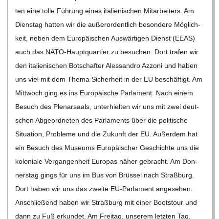
C
ten eine tolle Füh­rung eines ita­lie­ni­schen Mit­ar­bei­ters. Am
Diens­tag hat­ten wir die außer­or­dent­lich beson­dere Mög­lich­
H
keit, neben dem Euro­päi­schen Aus­wär­ti­gen Dienst (EEAS)
auch das NATO-Haup­t­­quar­­tier zu besu­chen. Dort tra­fen wir
M
den ita­lie­ni­schen Bot­schaf­ter Ales­san­dro Azzoni und haben
uns viel mit dem Thema Sicher­heit in der EU beschäf­tigt. Am
I
Mitt­woch ging es ins Euro­päi­sche Par­la­ment. Nach einem
Besuch des Ple­nar­saals, unter­hiel­ten wir uns mit zwei deut­
D
schen Abge­ord­ne­ten des Par­la­ments über die poli­ti­sche
Situa­tion, Pro­bleme und die Zukunft der EU. Außer­dem hat
T
ein Besuch des Muse­ums Euro­päi­scher Geschichte uns die
kolo­niale Ver­gan­gen­heit Euro­pas näher gebracht. Am Don­
-
ners­tag gings für uns im Bus von Brüs­sel nach Straß­burg.
Dort haben wir uns das zweite EU-Par­la­­ment ange­se­hen.
S
Anschlie­ßend haben wir Straß­burg mit einer Boots­tour und
dann zu Fuß erkun­det. Am Frei­tag, unse­rem letz­ten Tag,