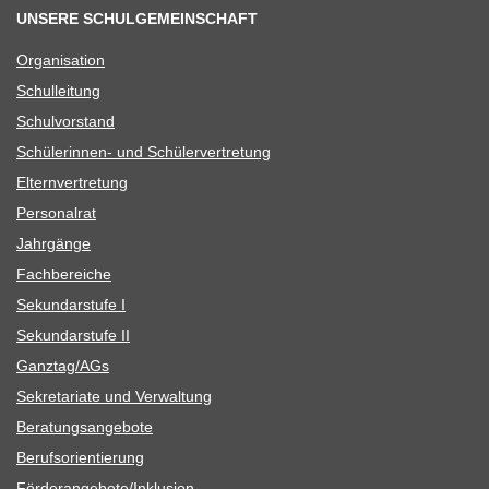
UNSERE SCHULGEMEINSCHAFT
Orga­ni­sa­tion
Schul­lei­tung
Schul­vor­stand
Schü­le­rin­nen- und Schülervertretung
Eltern­ver­tre­tung
Per­so­nal­rat
Jahr­gänge
Fach­be­rei­che
Sekun­dar­stufe I
Sekun­dar­stufe II
Ganztag/​​AGs
Sekre­ta­riate und Verwaltung
Bera­tungs­an­ge­bote
Berufs­ori­en­tie­rung
Förderangebote/​​Inklusion