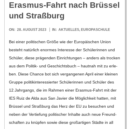
Eras­mus-Fahrt nach Brüs­sel
und Straßburg
2023-
ON:
28. AUGUST 2023
IN:
AKTUELLES
,
EUROPASCHULE
08-
Bei einer poli­ti­schen Größe wie der Euro­päi­schen Union
28
besteht natür­lich enor­mes Inter­esse der Schü­le­rin­nen und
Schü­ler, diese prä­gen­den Ein­rich­tun­gen – anders als tro­cken
aus dem Poli­­tik- und Geschichts­buch – haut­nah mit zu erle­
ben. Diese Chance bot sich ver­gan­ge­nen April einer klei­nen
Gruppe poli­tik­in­ter­es­sier­ter Schü­le­rin­nen und Schü­ler des
12.Jahrgangs, die im Rah­men einer Eras­­mus-Fahrt mit der
IES Ruiz de Alda aus San Javier die Mög­lich­keit hat­ten, mit
Brüs­sel und Straß­burg das Herz der EU zu besu­chen und
neben der Ver­tie­fung poli­ti­scher Inhalte auch neue Freund­
schaf­ten zu knüp­fen sowie diese groß­ar­ti­gen Städte in all