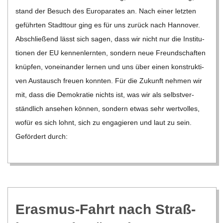
C
stand der Besuch des Euro­pa­ra­tes an. Nach einer letz­ten
H
geführ­ten Stadt­tour ging es für uns zurück nach Han­no­ver.
Abschlie­ßend lässt sich sagen, dass wir nicht nur die Insti­tu­
U
tio­nen der EU ken­nen­lern­ten, son­dern neue Freund­schaf­ten
knüp­fen, von­ein­an­der ler­nen und uns über einen kon­struk­ti­
L
ven Aus­tausch freuen konn­ten. Für die Zukunft neh­men wir
mit, dass die Demo­kra­tie nichts ist, was wir als selbst­ver­
E
ständ­lich anse­hen kön­nen, son­dern etwas sehr wert­vol­les,
wofür es sich lohnt, sich zu enga­gie­ren und laut zu sein.
Geför­dert durch:
Eras­mus-Fahrt nach Straß­