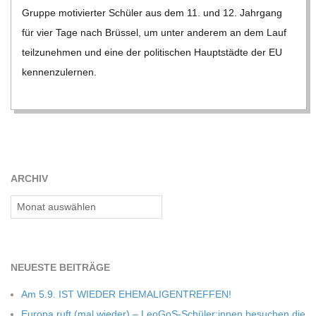
Gruppe moti­vier­ter Schü­ler aus dem 11. und 12. Jahr­gang
für vier Tage nach Brüs­sel, um unter ande­rem an dem Lauf
teil­zu­neh­men und eine der poli­ti­schen Haupt­städte der EU
ken­nen­zu­ler­nen.
ARCHIV
Archiv
NEU­ESTE BEITRÄGE
Am 5.9. IST WIEDER EHEMALIGENTREFFEN!
Europa ruft (mal wie­der) – LeoGoS-Schüler:innen besu­chen die