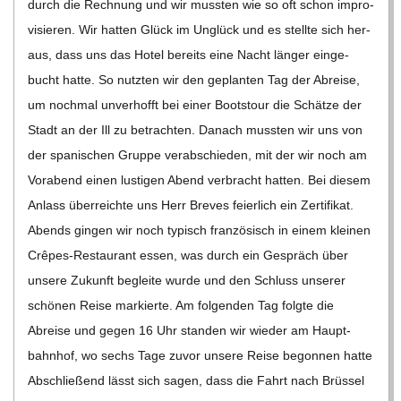
durch die Rech­nung und wir muss­ten wie so oft schon impro­
vi­sie­ren. Wir hat­ten Glück im Unglück und es stellte sich her­
aus, dass uns das Hotel bereits eine Nacht län­ger ein­ge­
bucht hatte. So nutz­ten wir den geplan­ten Tag der Abreise,
um noch­mal unver­hofft bei einer Boots­tour die Schätze der
Stadt an der Ill zu betrach­ten. Danach muss­ten wir uns von
der spa­ni­schen Gruppe ver­ab­schie­den, mit der wir noch am
Vor­abend einen lus­ti­gen Abend ver­bracht hat­ten. Bei die­sem
Anlass über­reichte uns Herr Bre­ves fei­er­lich ein Zer­ti­fi­kat.
Abends gin­gen wir noch typisch fran­zö­sisch in einem klei­nen
Crê­­­pes-Restau­rant essen, was durch ein Gespräch über
unsere Zukunft begleite wurde und den Schluss unse­rer
schö­nen Reise mar­kierte. Am fol­gen­den Tag folgte die
Abreise und gegen 16 Uhr stan­den wir wie­der am Haupt­
bahn­hof, wo sechs Tage zuvor unsere Reise begon­nen hatte
Abschlie­ßend lässt sich sagen, dass die Fahrt nach Brüs­sel