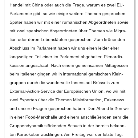
Han­del mit China oder auch die Frage, warum es zwei EU-
Par­la­­mente gibt, so wie einige wei­tere The­men gespro­chen.
Spä­ter haben wir mit einer rumä­ni­schen Abge­ord­ne­ten sowie
mit zwei spa­ni­schen Abge­ord­ne­ten über The­men wie Migra­
tion oder deren Lebens­läu­fen gespro­chen. Zum krö­nen­den
Abschluss im Par­la­ment haben wir uns einen lei­der eher
lang­wei­li­gen Teil einer im Par­la­ment abge­hal­ten Ple­nar­dis­
kus­sion ange­schaut. Nach einem gemein­sa­men Mit­tag­essen
beim Ita­lie­ner gin­gen wir in inter­na­tio­nal gemisch­ten Klein­
grup­pen durch die wun­der­volle Innen­stadt Brüs­sels zum
Exter­nal-Action-Ser­­vice der Euro­päi­schen Union, wo wir mit
zwei Exper­ten über die The­men Mis­in­for­ma­tion, Faken­ews
und unsere Fra­gen gespro­chen haben. Den Abend lie­ßen wir
in einer Food-Mark­t­halle und einem anschlie­ßen­den sehr die
Grup­pen­dy­na­mik stär­ken­den Besuch in der bereits bekann­
ten Karao­ke­bar aus­klin­gen. Am Frei­tag war der letzte Tag.