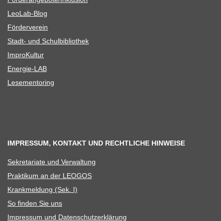
Leo­Lab-Blog
För­der­ver­ein
Stadt- und Schulbibliothek
Impro­Kul­tur
Ener­­gie-LAB
Lese­men­to­ring
IMPRESSUM, KONTAKT UND RECHTLICHE HINWEISE
Sekre­ta­riate und Verwaltung
Prak­ti­kum an der LEOGOS
Krank­mel­dung (Sek. I)
So fin­den Sie uns
Impres­sum und Datenschutzerklärung