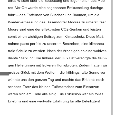
te­res Wis­sen über die Bedeu­tung und Eigen­hei­ten des Moo­
C
res. Vor Ort wurde eine soge­nannte Ent­kus­se­lung durch­ge­
führt – das Ent­fer­nen von Büschen und Bäu­men, um die
H
Wie­der­vernäs­sung des Bis­sen­dor­fer Moo­res zu unter­stüt­zen.
Moore sind eine der effek­tivs­ten CO2-Sen­ken und leis­ten
M
somit einen wich­ti­gen Bei­trag zum Kli­ma­schutz. Diese Maß­
nahme passt per­fekt zu unse­rem Bestre­ben, eine kli­ma­neu­
I
trale Schule zu wer­den. Nach der Arbeit gab es eine wohl­ver­
diente Stär­kung: Die Imke­rei der IGS List ver­sorgte die flei­ßi­
D
gen Helfer:innen mit lecke­ren Honig­bro­ten. Zudem hat­ten wir
gro­ßes Glück mit dem Wet­ter – die früh­lings­hafte Sonne ver­
T
wöhnte uns den gan­zen Tag und machte das Erleb­nis noch
schö­ner. Trotz des klei­nen Fuß­mar­sches zum Ein­satz­ort
-
waren sich am Ende alle einig: Die Exkur­sion war ein tol­les
Erleb­nis und eine wert­volle Erfah­rung für alle Betei­lig­ten!
S