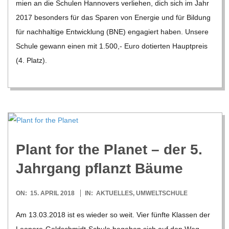
mien an die Schu­len Han­no­vers ver­lie­hen, dich sich im Jahr
2017 beson­ders für das Spa­ren von Ener­gie und für Bil­dung
für nach­hal­tige Ent­wick­lung (BNE) enga­giert haben. Unsere
Schule gewann einen mit 1.500,- Euro dotier­ten Haupt­preis
(4. Platz).
Plant for the Pla­net – der 5.
Jahr­gang pflanzt Bäume
2018-
ON:
15. APRIL 2018
IN:
AKTUELLES
,
UMWELTSCHULE
04-
Am 13.03.2018 ist es wie­der so weit. Vier fünfte Klas­sen der
15