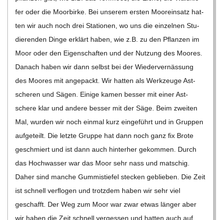
fer oder die Moor­birke. Bei unse­rem ers­ten Moor­ein­satz hat­
ten wir auch noch drei Sta­tio­nen, wo uns die ein­zel­nen Stu­
die­ren­den Dinge erklärt haben, wie z.B. zu den Pﬂan­zen im
Moor oder den Eigen­schaf­ten und der Nut­zung des Moo­res.
Danach haben wir dann selbst bei der Wie­der­vernäs­sung
des Moo­res mit ange­packt. Wir hat­ten als Werk­zeuge Ast­
sche­ren und Sägen. Einige kamen bes­ser mit einer Ast­
schere klar und andere bes­ser mit der Säge. Beim zwei­ten
Mal, wur­den wir noch ein­mal kurz ein­ge­führt und in Grup­pen
auf­ge­teilt. Die letzte Gruppe hat dann noch ganz ﬁx Brote
geschmiert und ist dann auch hin­ter­her gekom­men. Durch
das Hoch­was­ser war das Moor sehr nass und mat­schig.
Daher sind man­che Gum­mi­stie­fel ste­cken geblie­ben. Die Zeit
ist schnell ver­ﬂo­gen und trotz­dem haben wir sehr viel
geschafft. Der Weg zum Moor war zwar etwas län­ger aber
wir haben die Zeit schnell ver­ges­sen und hat­ten auch auf