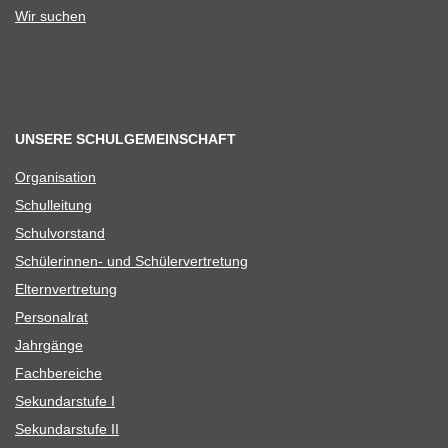
Wir suchen
UNSERE SCHULGEMEINSCHAFT
Orga­ni­sa­tion
Schul­lei­tung
Schul­vor­stand
Schü­le­rin­nen- und Schülervertretung
Eltern­ver­tre­tung
Per­so­nal­rat
Jahr­gänge
Fach­be­rei­che
Sekun­dar­stufe I
Sekun­dar­stufe II