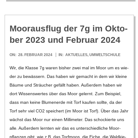
C
H
Moor­ausﬂug der 7g im Okto­
U
ber 2023 und Februar 2024
L
2024-
ON:
28. FEBRUAR 2024
IN:
AKTUELLES
,
UMWELTSCHULE
02-
Wir, die Klasse 7g waren bis­her zwei mal im Moor um es wie­
E
28
der zu bewäs­sern. Das haben wir gemacht in dem wir kleine
Bäume und Sträu­cher gefällt haben. Außer­dem haben wir
dort Wis­sens­wer­tes über das Moor gelernt. Zum Bei­spiel,
dass man keine Blu­men­erde mit Torf kau­fen sollte, da der
Torf sehr viel CO2 spei­chert (im Moor ist Torf). Über das Jahr
wächst das Moor nur einen Mil­li­me­ter. Das scho­ckierte uns
alle. Außer­dem lern­ten wir das es unter­schied­li­che Moor­
pﬂan­zen gibt, wie z.B. das Torf­moos, die Eiche, die Wald­kie­