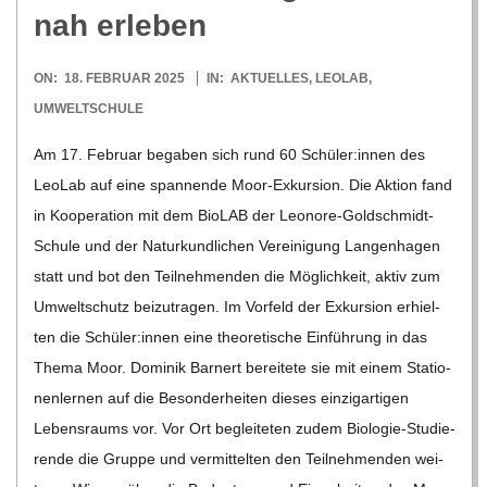
O
nah erleben
R
2025-
ON:
18. FEBRUAR 2025
IN:
AKTUELLES
,
LEOLAB
,
02-
E
UMWELTSCHULE
18
Am 17. Februar bega­ben sich rund 60 Schüler:innen des
-
Leo­Lab auf eine span­nende Moor-Exkur­­sion. Die Aktion fand
in Koope­ra­tion mit dem Bio­LAB der Leo­­nore-Gol­d­­schmidt-
G
Schule und der Natur­kund­li­chen Ver­ei­ni­gung Lan­gen­ha­gen
statt und bot den Teil­neh­men­den die Mög­lich­keit, aktiv zum
O
Umwelt­schutz bei­zu­tra­gen. Im Vor­feld der Exkur­sion erhiel­
ten die Schüler:innen eine theo­re­ti­sche Ein­füh­rung in das
L
Thema Moor. Domi­nik Barn­ert berei­tete sie mit einem Sta­tio­
nen­ler­nen auf die Beson­der­hei­ten die­ses ein­zig­ar­ti­gen
D
Lebens­raums vor. Vor Ort beglei­te­ten zudem Bio­­­lo­­gie-Stu­­die­­
rende die Gruppe und ver­mit­tel­ten den Teil­neh­men­den wei­
S