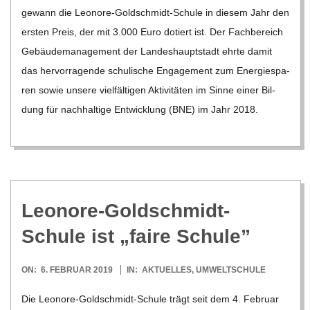
30
gewann die Leo­­nore-Gol­d­­schmidt-Schule in die­sem Jahr den
ers­ten Preis, der mit 3.000 Euro dotiert ist. Der Fach­be­reich
Gebäu­de­ma­nage­ment der Lan­des­haupt­stadt ehrte damit
das her­vor­ra­gende schu­li­sche Enga­ge­ment zum Ener­gie­spa­
ren sowie unsere viel­fäl­ti­gen Akti­vi­tä­ten im Sinne einer Bil­
dung für nach­hal­tige Ent­wick­lung (BNE) im Jahr 2018.
Leo­nore-Gold­schmidt-
Schule ist „faire Schule”
2019-
ON:
6. FEBRUAR 2019
IN:
AKTUELLES
,
UMWELTSCHULE
02-
Die Leo­­nore-Gol­d­­schmidt-Schule trägt seit dem 4. Februar
06