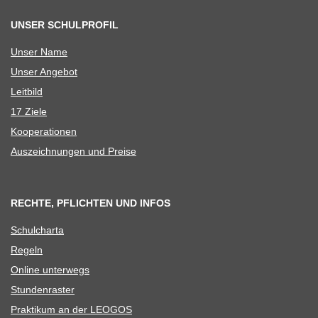
UNSER SCHULPROFIL
Unser Name
Unser Ange­bot
Leit­bild
17 Ziele
Koope­ra­tio­nen
Aus­zeich­nun­gen und Preise
RECHTE, PFLICHTEN UND INFOS
Schul­charta
Regeln
Online unter­wegs
Stun­den­ras­ter
Prak­ti­kum an der LEOGOS