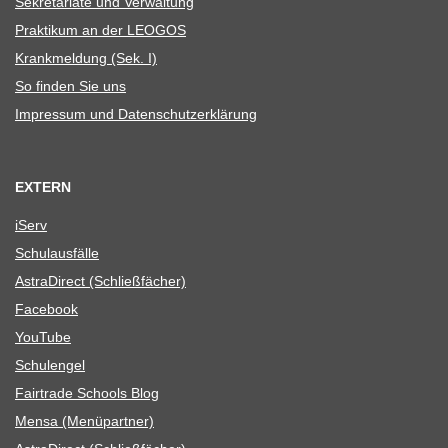
Sekre­ta­riate und Verwaltung
Prak­ti­kum an der LEOGOS
Krank­mel­dung (Sek. I)
So fin­den Sie uns
Impres­sum und Datenschutzerklärung
EXTERN
iServ
Schul­aus­fälle
Astra­Di­rect (Schließ­fä­cher)
Face­book
You­Tube
Schul­en­gel
Fair­trade Schools Blog
Mensa (Menü­part­ner)