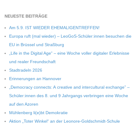
NEU­ESTE BEITRÄGE
Am 5.9. IST WIEDER EHEMALIGENTREFFEN!
Europa ruft (mal wie­der) – LeoGoS-Schüler:innen besu­chen die
EU in Brüs­sel und Straßburg
„Life in the Digi­tal Age“ – eine Woche vol­ler digi­ta­ler Erleb­nisse
und rea­ler Freundschaft
Stadt­ra­deln 2026
Erin­ne­run­gen an Hannover
„Demo­cracy con­nects: A crea­tive and inter­cul­tu­ral exch­ange” –
Schüler:innen des 8. und 9 Jahr­gangs ver­brin­gen eine Woche
auf den Azoren
Müh­len­berg li(e)bt Demokratie
Aktion „Toter Win­kel“ an der Leonore-Goldschmidt-Schule