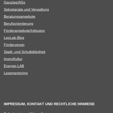
Ganztag/​​AGs
Sekre­ta­riate und Verwaltung
Bera­tungs­an­ge­bote
Berufs­ori­en­tie­rung
Förderangebote/​​Inklusion
Leo­Lab-Blog
För­der­ver­ein
Stadt- und Schulbibliothek
Impro­Kul­tur
Ener­­gie-LAB
Lese­men­to­ring
IMPRESSUM, KONTAKT UND RECHTLICHE HINWEISE