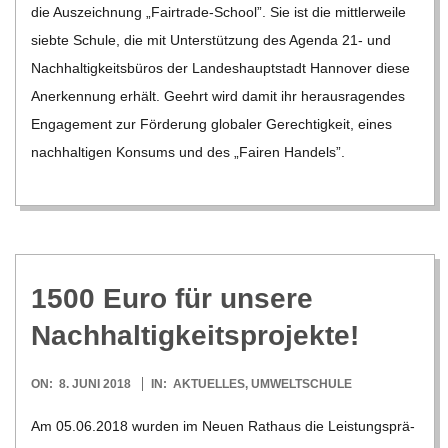
die Aus­zeich­nung „Fair­­trade-School”. Sie ist die mitt­ler­weile
siebte Schule, die mit Unter­stüt­zung des Agenda 21- und
Nach­hal­tig­keits­bü­ros der Lan­des­haupt­stadt Han­no­ver diese
Aner­ken­nung erhält. Geehrt wird damit ihr her­aus­ra­gen­des
Enga­ge­ment zur För­de­rung glo­ba­ler Gerech­tig­keit, eines
nach­hal­ti­gen Kon­sums und des „Fai­ren Han­dels”.
1500 Euro für unsere
Nachhaltigkeitsprojekte!
2018-
ON:
8. JUNI 2018
IN:
AKTUELLES
,
UMWELTSCHULE
06-
Am 05.06.2018 wur­den im Neuen Rat­haus die Leis­tungs­prä­
08