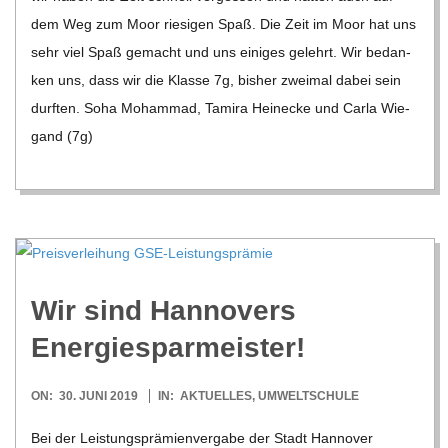
dem Weg zum Moor rie­si­gen Spaß. Die Zeit im Moor hat uns
sehr viel Spaß gemacht und uns eini­ges gelehrt. Wir bedan­
ken uns, dass wir die Klasse 7g, bis­her zwei­mal dabei sein
durf­ten. Soha Moham­mad, Tamira Hein­ecke und Carla Wie­
gand (7g)
Wir sind Han­no­vers
Energiesparmeister!
2019-
ON:
30. JUNI 2019
IN:
AKTUELLES
,
UMWELTSCHULE
06-
Bei der Leis­tungs­prä­mi­en­ver­gabe der Stadt Han­no­ver