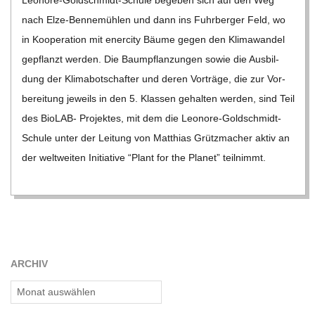
Leo­­nore-Gol­d­­schmidt-Schule bege­ben sich auf den Weg
nach Elze-Ben­­ne­­müh­­len und dann ins Fuhr­ber­ger Feld, wo
in Koope­ra­tion mit ener­city Bäume gegen den Kli­ma­wan­del
gepflanzt wer­den. Die Baum­pflan­zun­gen sowie die Aus­bil­
dung der Kli­ma­bot­schaf­ter und deren Vor­träge, die zur Vor­
be­rei­tung jeweils in den 5. Klas­sen gehal­ten wer­den, sind Teil
des Bio­­LAB- Pro­jek­tes, mit dem die Leo­­nore-Gol­d­­schmidt-
Schule unter der Lei­tung von Mat­thias Grütz­ma­cher aktiv an
der welt­wei­ten Initia­tive “Plant for the Pla­net” teil­nimmt.
ARCHIV
Archiv