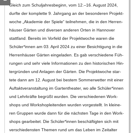
C
20
Gleich zum Schul­jah­res­be­ginn, vom 12.–16. August 2024,
durfte der kom­plette 9. Jahr­gang an der beson­de­ren Pro­jekt­
H
wo­che „Aka­de­mie der Spiele“ teil­neh­men, die in den Her­ren­
häu­ser Gär­ten und diver­sen ande­ren Orten in Han­no­ver
U
statt­fand. Bereits im Vor­feld der Pro­jekt­wo­che waren die
Schüler*innen am 03. April 2024 zu einer Besich­ti­gung in die
L
Her­ren­häu­ser Gär­ten ein­ge­la­den. Es gab ver­schie­dene Füh­
E
run­gen und sehr viele Infor­ma­tio­nen zu den his­to­ri­schen Hin­
ter­grün­den und Anla­gen der Gär­ten. Die Pro­jekt­wo­che star­
tete dann am 12. August bei bes­tem Som­mer­wet­ter mit einer
Auf­takt­ver­an­stal­tung im Gar­ten­thea­ter, wo alle Schüler*innen
und Lehr­kräfte begrüßt wur­den. Die ver­schie­de­nen Work­
shops und Work­shop­lei­ten­den wur­den vor­ge­stellt. In klei­ne­
ren Grup­pen wurde dann für die nächs­ten Tage in den Work­
shops gear­bei­tet. Die Schüler*innen beschäf­tig­ten sich mit
ver­schie­dens­ten The­men rund um das Leben im Zeit­al­ter