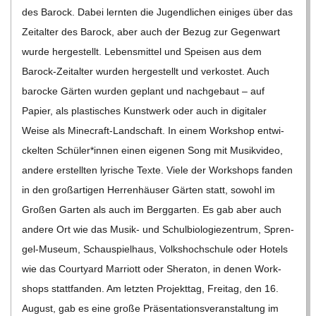
des Barock. Dabei lern­ten die Jugend­li­chen eini­ges über das
Zeit­al­ter des Barock, aber auch der Bezug zur Gegen­wart
wurde her­ge­stellt. Lebens­mit­tel und Spei­sen aus dem
Barock-Zei­t­al­­ter wur­den her­ge­stellt und ver­kos­tet. Auch
baro­cke Gär­ten wur­den geplant und nach­ge­baut – auf
Papier, als plas­ti­sches Kunst­werk oder auch in digi­ta­ler
Weise als Mine­­craft-Lan­d­­schaft. In einem Work­shop ent­wi­
ckel­ten Schüler*innen einen eige­nen Song mit Musik­vi­deo,
andere erstell­ten lyri­sche Texte. Viele der Work­shops fan­den
in den groß­ar­ti­gen Her­ren­häu­ser Gär­ten statt, sowohl im
Gro­ßen Gar­ten als auch im Berg­gar­ten. Es gab aber auch
andere Ort wie das Musik- und Schul­bio­lo­gie­zen­trum, Spren­­
gel-Museum, Schau­spiel­haus, Volks­hoch­schule oder Hotels
wie das Cour­ty­ard Mar­riott oder She­ra­ton, in denen Work­
shops statt­fan­den. Am letz­ten Pro­jekt­tag, Frei­tag, den 16.
August, gab es eine große Prä­sen­ta­ti­ons­ver­an­stal­tung im