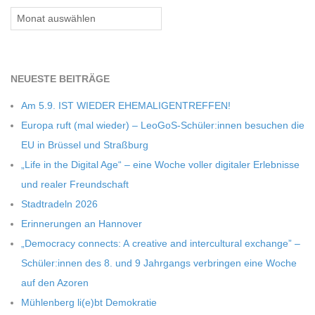
Archiv
NEU­ESTE BEITRÄGE
Am 5.9. IST WIEDER EHEMALIGENTREFFEN!
Europa ruft (mal wie­der) – LeoGoS-Schüler:innen besu­chen die
EU in Brüs­sel und Straßburg
„Life in the Digi­tal Age“ – eine Woche vol­ler digi­ta­ler Erleb­nisse
und rea­ler Freundschaft
Stadt­ra­deln 2026
Erin­ne­run­gen an Hannover
„Demo­cracy con­nects: A crea­tive and inter­cul­tu­ral exch­ange” –
Schüler:innen des 8. und 9 Jahr­gangs ver­brin­gen eine Woche
auf den Azoren
Müh­len­berg li(e)bt Demokratie