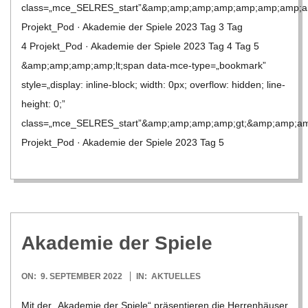
class=„mce_SELRES_start”&amp;amp;amp;amp;amp;amp;amp;a
Projekt_​​Pod · Aka­de­mie der Spiele 2023 Tag 3 Tag
4 Projekt_​​Pod · Aka­de­mie der Spiele 2023 Tag 4 Tag 5
&amp;amp;amp;amp;lt;span data-mce-type=„bookmark”
style=„display: inline-block; width: 0px; over­flow: hid­den; line-
height: 0;”
class=„mce_SELRES_start”&amp;amp;amp;amp;gt; &amp;amp;am
Projekt_​​Pod · Aka­de­mie der Spiele 2023 Tag 5
Aka­de­mie der Spiele
2022-
ON:
9. SEPTEMBER 2022
IN:
AKTUELLES
09-
Mit der „Aka­de­mie der Spiele“ prä­sen­tie­ren die Her­ren­häu­ser