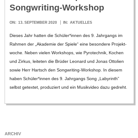
Songwriting-Workshop
2020-
ON:
13. SEPTEMBER 2020
IN:
AKTUELLES
09-
Die­ses Jahr hat­ten die Schüler*innen des 9. Jahr­gangs im
13
Rah­men der „Aka­de­mie der Spiele“ eine beson­dere Pro­jekt­
wo­che. Neben vie­len Work­shops, wie Pyro­tech­nik, Kochen
und Zir­kus, lei­te­ten die Brü­der Leo­nard und Jonas Otto­lien
sowie Herr Hartsch den Son­g­­wri­­ting-Work­­shop. In die­sem
haben Schüler*innen des 9. Jahr­gangs Song „Laby­rinth”
selbst getex­tet, pro­du­ziert und ein Musik­vi­deo dazu gedreht.
ARCHIV