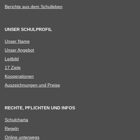
Berichte aus dem Schulleben
UNSER SCHULPROFIL
Unser Name
Unser Ange­bot
Leit­bild
17 Ziele
Koope­ra­tio­nen
Aus­zeich­nun­gen und Preise
RECHTE, PFLICHTEN UND INFOS
Schul­charta
Regeln
Online unter­wegs