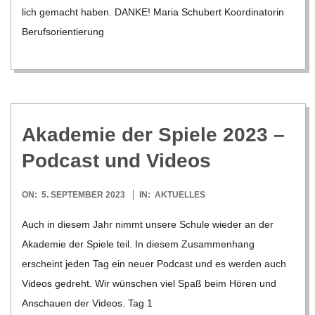
lich gemacht haben. DANKE! Maria Schu­bert Koor­di­na­to­rin
Berufs­ori­en­tie­rung
Aka­de­mie der Spiele 2023 –
Pod­cast und Videos
2023-
ON:
5. SEPTEMBER 2023
IN:
AKTUELLES
09-
Auch in die­sem Jahr nimmt unsere Schule wie­der an der
05
Aka­de­mie der Spiele teil. In die­sem Zusam­men­hang
erscheint jeden Tag ein neuer Pod­cast und es wer­den auch
Videos gedreht. Wir wün­schen viel Spaß beim Hören und
Anschauen der Videos. Tag 1