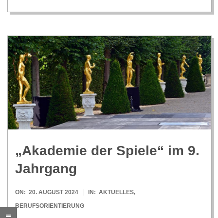
C
H
M
I
D
T
„Aka­de­mie der Spiele“ im 9.
-
Jahrgang
S
2024-
ON:
20. AUGUST 2024
IN:
AKTUELLES
,
08-
BERUFSORIENTIERUNG