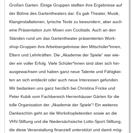
Gro­ßen Gar­ten. Einige Grup­pen stell­ten ihre Ergeb­nisse auf
der Bühne des Gar­ten­thea­ters dar: Es gab Thea­ter, Musik,
Klang­in­stal­la­tio­nen, lyri­sche Texte zu bewun­dern, aber auch
eine Prä­sen­ta­tion zum Mixen von Cock­tails. Auch an den
Stän­den rund um das Gar­ten­thea­ter prä­sen­tier­ten Work­­
shop-Grup­­pen ihre Arbeits­er­geb­nisse den Mitschüler*innen,
Eltern und Lehr­kräf­ten. Die „Aka­de­mie der Spiele“ war wie­
der ein vol­ler Erfolg. Viele Schüler*innen sind über sich hin­
aus­ge­wach­sen und haben ganz neue Talente und Fähig­kei­
ten an sich ent­deckt oder auch neue Inter­es­sen gefun­den.
Wir bedan­ken uns ganz herz­lich bei Chris­tina Fri­cke und
Peter Kubik vom Fach­be­reich Her­ren­häu­ser Gär­ten für die
tolle Orga­ni­sa­tion der „Aka­de­mie der Spiele“! Ein wei­te­res
Dan­ke­schön geht an die Work­shop­lei­ten­den sowie an die
VHV-Stif­­tung und die Nie­der­säch­si­sche Lotto-Sport-Stif­­tung,
die diese Ver­an­stal­tung finan­zi­ell unter­stützt und damit mög­