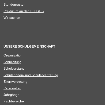
Stun­den­ras­ter
Prak­ti­kum an der LEOGOS
Wir suchen
UNSERE SCHULGEMEINSCHAFT
Orga­ni­sa­tion
Schul­lei­tung
Schul­vor­stand
Schü­le­rin­nen- und Schülervertretung
Eltern­ver­tre­tung
Per­so­nal­rat
Jahr­gänge
Fach­be­rei­che