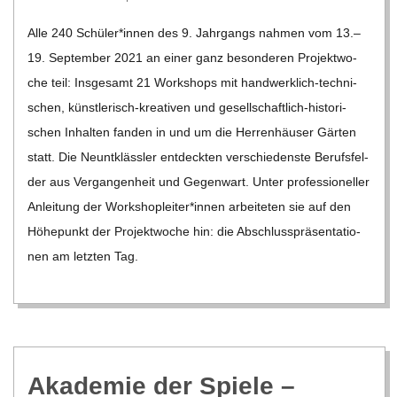
05-
Alle 240 Schüler*innen des 9. Jahr­gangs nah­men vom 13.–
19
19. Sep­tem­ber 2021 an einer ganz beson­de­ren Pro­jekt­wo­
che teil: Ins­ge­samt 21 Work­shops mit han­d­­wer­k­­lich-tech­­ni­­
schen, küns­t­­le­risch-kre­a­­ti­­ven und gesel­l­­schaf­t­­lich-his­­to­ri­­
schen Inhal­ten fan­den in und um die Her­ren­häu­ser Gär­ten
statt. Die Neunt­kläss­ler ent­deck­ten ver­schie­denste Berufs­fel­
der aus Ver­gan­gen­heit und Gegen­wart. Unter pro­fes­sio­nel­ler
Anlei­tung der Workshopleiter*innen arbei­te­ten sie auf den
Höhe­punkt der Pro­jekt­wo­che hin: die Abschluss­prä­sen­ta­tio­
nen am letz­ten Tag.
Aka­de­mie der Spiele –