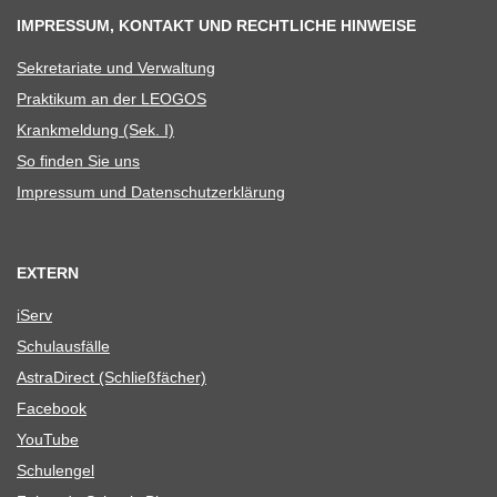
IMPRESSUM, KONTAKT UND RECHTLICHE HINWEISE
Sekre­ta­riate und Verwaltung
Prak­ti­kum an der LEOGOS
Krank­mel­dung (Sek. I)
So fin­den Sie uns
Impres­sum und Datenschutzerklärung
EXTERN
iServ
Schul­aus­fälle
Astra­Di­rect (Schließ­fä­cher)
Face­book
You­Tube
Schul­en­gel