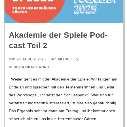
R
E
Aka­de­mie der Spiele Pod­
-
cast Teil 2
G
2025-
ON:
26. AUGUST 2025
IN:
AKTUELLES
,
08-
BERUFSORIENTIERUNG
O
26
Wei­ter geht es mit der Aka­de­mie der Spiele. Wir fan­gen am
L
Ende an und spre­chen mit den Teil­neh­me­rIn­nen und Lei­ter
des Work­shops „ Ihr setzt den Schluss­punkt“. Wer sich für
D
Ver­an­stal­tungs­tech­nik inter­es­siert, ist hier also genau rich­tig.
Das Ergeb­nis seht ihr dann am Frei­tag und ihr kommt doch
S
sicher­lich alle zu uns in die Her­ren­häu­ser Gär­ten;!