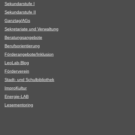
Sekun­dar­stufe I
Sekun­dar­stufe II
Ganztag/​​AGs
Sekre­ta­riate und Verwaltung
Bera­tungs­an­ge­bote
Berufs­ori­en­tie­rung
Förderangebote/​​Inklusion
Leo­Lab-Blog
För­der­ver­ein
Stadt- und Schulbibliothek
Impro­Kul­tur
Ener­­gie-LAB
Lese­men­to­ring