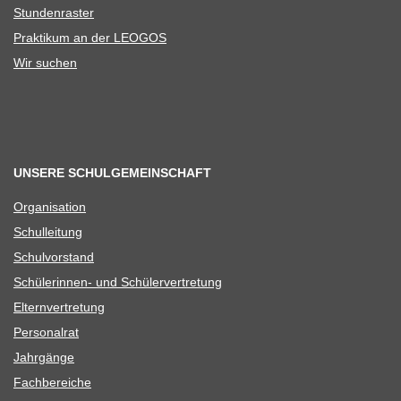
Stun­den­ras­ter
Prak­ti­kum an der LEOGOS
Wir suchen
UNSERE SCHULGEMEINSCHAFT
Orga­ni­sa­tion
Schul­lei­tung
Schul­vor­stand
Schü­le­rin­nen- und Schülervertretung
Eltern­ver­tre­tung
Per­so­nal­rat
Jahr­gänge
Fach­be­rei­che