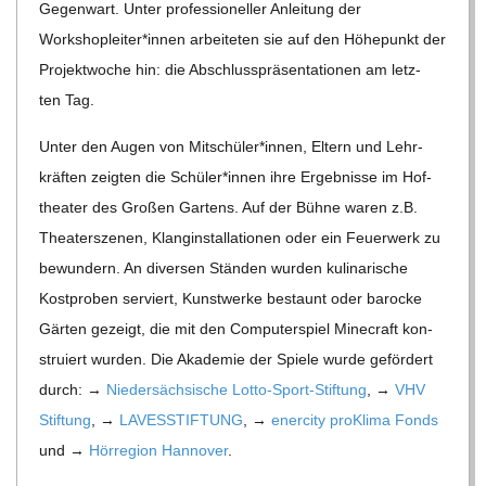
Gegen­wart. Unter pro­fes­sio­nel­ler Anlei­tung der
C
Workshopleiter*innen arbei­te­ten sie auf den Höhe­punkt der
Pro­jekt­wo­che hin: die Abschluss­prä­sen­ta­tio­nen am letz­
H
ten Tag.
M
Unter den Augen von Mitschüler*innen, Eltern und Lehr­
kräf­ten zeig­ten die Schüler*innen ihre Ergeb­nisse im Hof­
I
thea­ter des Gro­ßen Gar­tens. Auf der Bühne waren z.B.
Thea­ter­sze­nen, Klang­in­stal­la­tio­nen oder ein Feu­er­werk zu
D
bewun­dern. An diver­sen Stän­den wur­den kuli­na­ri­sche
Kost­pro­ben ser­viert, Kunst­werke bestaunt oder baro­cke
T
Gär­ten gezeigt, die mit den Com­pu­ter­spiel Mine­craft kon­
stru­iert wur­den. Die Aka­de­mie der Spiele wurde geför­dert
-
durch: →
Nie­der­säch­si­sche Lotto-Sport-Stif­tung
, →
VHV
Stif­tung
, →
LAVESSTIFTUNG
, →
ener­city pro­Klima Fonds
S
und →
Hör­re­gion Han­no­ver
.