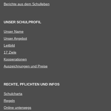
Berichte aus dem Schulleben
UNSER SCHULPROFIL
Unser Name
Unser Ange­bot
Leit­bild
17 Ziele
Koope­ra­tio­nen
Aus­zeich­nun­gen und Preise
RECHTE, PFLICHTEN UND INFOS
Schul­charta
Regeln
Online unter­wegs