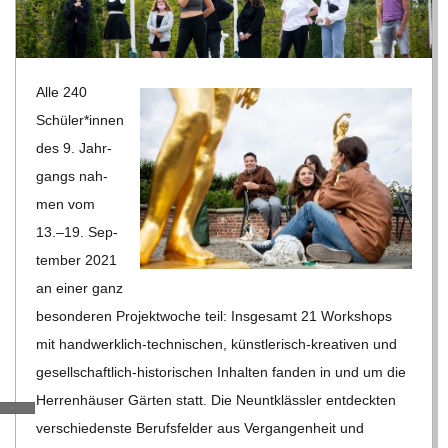
R
E
Alle 240
Schüler*innen
-
des 9. Jahr­
gangs nah­
G
men vom
13.–19. Sep­
O
tem­ber 2021
an einer ganz
L
beson­de­ren Pro­jekt­wo­che teil: Ins­ge­samt 21 Work­shops
mit hand­werk­lich-tech­ni­schen, künst­le­risch-krea­ti­ven und
D
gesell­schaft­lich-his­to­ri­schen Inhal­ten fan­den in und um die
Her­ren­häu­ser Gär­ten statt. Die Neunt­kläss­ler ent­deck­ten
S
ver­schie­denste Berufs­fel­der aus Ver­gan­gen­heit und