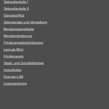
Sekun­dar­stufe I
Sekun­dar­stufe II
Ganztag/​​AGs
Sekre­ta­riate und Verwaltung
Bera­tungs­an­ge­bote
Berufs­ori­en­tie­rung
Förderangebote/​​Inklusion
Leo­Lab-Blog
För­der­ver­ein
Stadt- und Schulbibliothek
Impro­Kul­tur
Ener­­gie-LAB
Lese­men­to­ring