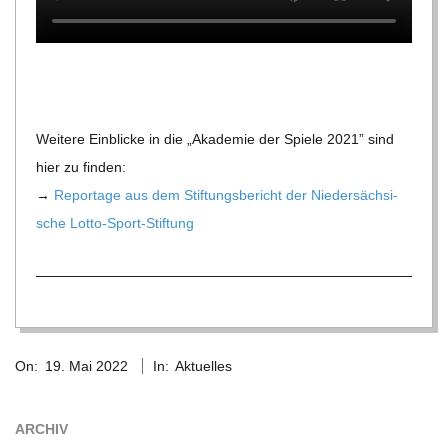
Wei­tere Ein­bli­cke in die „Aka­de­mie der Spiele 2021” sind
hier zu finden:
→
Repor­tage aus dem Stif­tungs­be­richt der Nie­der­säch­si­
sche Lotto-Sport-Stiftung
2022-
On:
19. Mai 2022
In:
Aktuelles
05-
19
ARCHIV