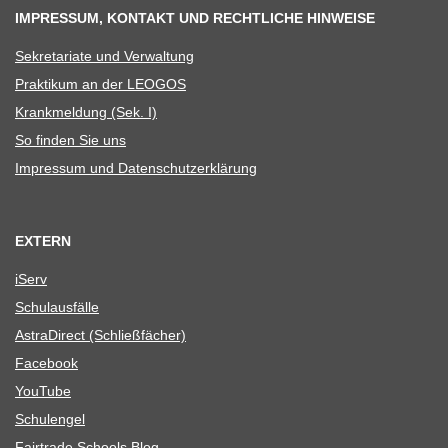
IMPRESSUM, KONTAKT UND RECHTLICHE HINWEISE
Sekre­ta­riate und Verwaltung
Prak­ti­kum an der LEOGOS
Krank­mel­dung (Sek. I)
So fin­den Sie uns
Impres­sum und Datenschutzerklärung
EXTERN
iServ
Schul­aus­fälle
Astra­Di­rect (Schließ­fä­cher)
Face­book
You­Tube
Schul­en­gel
Fair­trade Schools Blog