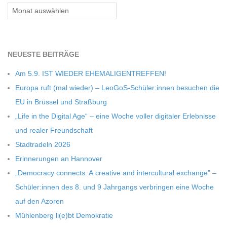
Archiv
NEU­ESTE BEITRÄGE
Am 5.9. IST WIEDER EHEMALIGENTREFFEN!
Europa ruft (mal wie­der) – LeoGoS-Schüler:innen besu­chen die
EU in Brüs­sel und Straßburg
„Life in the Digi­tal Age“ – eine Woche vol­ler digi­ta­ler Erleb­nisse
und rea­ler Freundschaft
Stadt­ra­deln 2026
Erin­ne­run­gen an Hannover
„Demo­cracy con­nects: A crea­tive and inter­cul­tu­ral exch­ange” –
Schüler:innen des 8. und 9 Jahr­gangs ver­brin­gen eine Woche
auf den Azoren
Müh­len­berg li(e)bt Demokratie