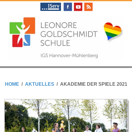
Skip
to
content
L
Primary
E
Navigation
HOME
AKTUELLES
AKADEMIE DER SPIELE 2021
Menu
O
N
O