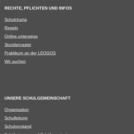
RECHTE, PFLICHTEN UND INFOS
Schul­charta
Regeln
Online unter­wegs
Stun­den­ras­ter
Prak­ti­kum an der LEOGOS
Wir suchen
UNSERE SCHULGEMEINSCHAFT
Orga­ni­sa­tion
Schul­lei­tung
Schul­vor­stand