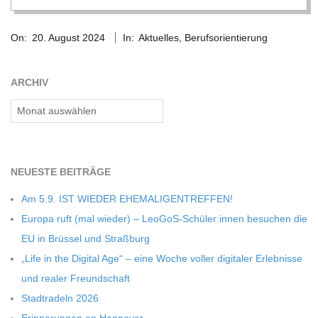
2024-
On:
20. August 2024
In:
Aktuelles
,
Berufsorientierung
08-
20
ARCHIV
Archiv
NEU­ESTE BEITRÄGE
Am 5.9. IST WIEDER EHEMALIGENTREFFEN!
Europa ruft (mal wie­der) – LeoGoS-Schüler:innen besu­chen die
EU in Brüs­sel und Straßburg
„Life in the Digi­tal Age“ – eine Woche vol­ler digi­ta­ler Erleb­nisse
und rea­ler Freundschaft
Stadt­ra­deln 2026