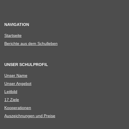
NAVIGATION
Start­seite
Berichte aus dem Schulleben
UNSER SCHULPROFIL
Unser Name
Unser Ange­bot
Leit­bild
17 Ziele
Koope­ra­tio­nen
Aus­zeich­nun­gen und Preise