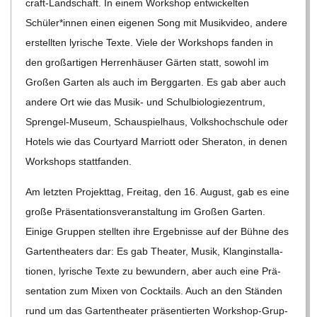
C
craft-Land­schaft. In einem Work­shop ent­wi­ckel­ten
Schüler*innen einen eige­nen Song mit Musik­vi­deo, andere
H
erstell­ten lyri­sche Texte. Viele der Work­shops fan­den in
den groß­ar­ti­gen Her­ren­häu­ser Gär­ten statt, sowohl im
U
Gro­ßen Gar­ten als auch im Berg­gar­ten. Es gab aber auch
andere Ort wie das Musik- und Schul­bio­lo­gie­zen­trum,
L
Spren­gel-Museum, Schau­spiel­haus, Volks­hoch­schule oder
Hotels wie das Cour­ty­ard Mar­riott oder She­ra­ton, in denen
E
Work­shops stattfanden.
Am letz­ten Pro­jekt­tag, Frei­tag, den 16. August, gab es eine
große Prä­sen­ta­ti­ons­ver­an­stal­tung im Gro­ßen Gar­ten.
Einige Grup­pen stell­ten ihre Ergeb­nisse auf der Bühne des
Gar­ten­thea­ters dar: Es gab Thea­ter, Musik, Klang­in­stal­la­
tio­nen, lyri­sche Texte zu bewun­dern, aber auch eine Prä­
sen­ta­tion zum Mixen von Cock­tails. Auch an den Stän­den
rund um das Gar­ten­thea­ter prä­sen­tier­ten Work­shop-Grup­