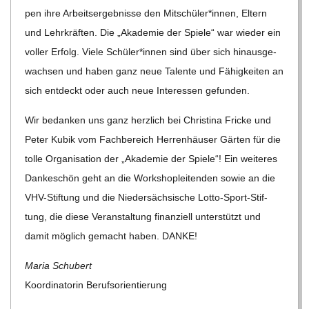
pen ihre Arbeits­er­geb­nisse den Mitschüler*innen, Eltern
und Lehr­kräf­ten. Die „Aka­de­mie der Spiele“ war wie­der ein
vol­ler Erfolg. Viele Schüler*innen sind über sich hin­aus­ge­
wach­sen und haben ganz neue Talente und Fähig­kei­ten an
sich ent­deckt oder auch neue Inter­es­sen gefunden.
Wir bedan­ken uns ganz herz­lich bei Chris­tina Fri­cke und
Peter Kubik vom Fach­be­reich Her­ren­häu­ser Gär­ten für die
tolle Orga­ni­sa­tion der „Aka­de­mie der Spiele“! Ein wei­te­res
Dan­ke­schön geht an die Work­shop­lei­ten­den sowie an die
VHV-Stif­tung und die Nie­der­säch­si­sche Lotto-Sport-Stif­
tung, die diese Ver­an­stal­tung finan­zi­ell unter­stützt und
damit mög­lich gemacht haben. DANKE!
Maria Schu­bert
Koor­di­na­to­rin Berufsorientierung