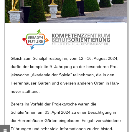
R
E
-
G
Gleich zum Schul­jah­res­be­ginn, vom 12.–16. August 2024,
durfte der kom­plette 9. Jahr­gang an der beson­de­ren Pro­
O
jekt­wo­che „Aka­de­mie der Spiele“ teil­neh­men, die in den
Her­ren­häu­ser Gär­ten und diver­sen ande­ren Orten in Han­
L
no­ver stattfand.
D
Bereits im Vor­feld der Pro­jekt­wo­che waren die
Schüler*innen am 03. April 2024 zu einer Besich­ti­gung in
S
die Her­ren­häu­ser Gär­ten ein­ge­la­den. Es gab ver­schie­dene
Füh­run­gen und sehr viele Infor­ma­tio­nen zu den his­to­ri­