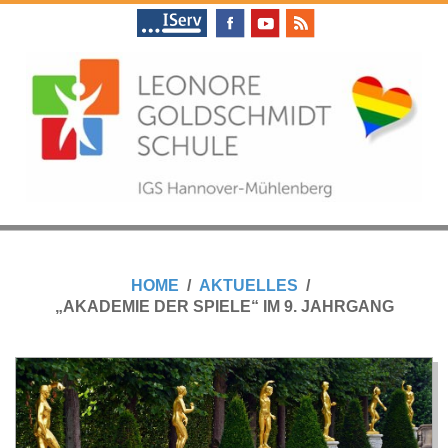
Skip
to
content
L
Primary
E
Navigation
HOME
AKTUELLES
Menu
„AKADEMIE DER SPIELE“ IM 9. JAHRGANG
O
N
O