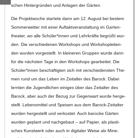
C
schen Hin­ter­grün­den und Anla­gen der Gärten.
Die Pro­jekt­wo­che star­tete dann am 12. August bei bes­tem
H
Som­mer­wet­ter mit einer Auf­takt­ver­an­stal­tung im Gar­ten­
thea­ter, wo alle Schüler*innen und Lehr­kräfte begrüßt wur­
M
den. Die ver­schie­de­nen Work­shops und Work­shop­lei­ten­
den wur­den vor­ge­stellt. In klei­ne­ren Grup­pen wurde dann
I
für die nächs­ten Tage in den Work­shops gear­bei­tet. Die
D
Schüler*innen beschäf­tig­ten sich mit ver­schie­dens­ten The­
men rund um das Leben im Zeit­al­ter des Barock. Dabei
T
lern­ten die Jugend­li­chen eini­ges über das Zeit­al­ter des
Barock, aber auch der Bezug zur Gegen­wart wurde her­ge­
-
stellt. Lebens­mit­tel und Spei­sen aus dem Barock-Zeit­al­ter
wur­den her­ge­stellt und ver­kos­tet. Auch baro­cke Gär­ten
S
wur­den geplant und nach­ge­baut – auf Papier, als plas­ti­
sches Kunst­werk oder auch in digi­ta­ler Weise als Mine­