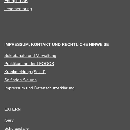
Ener­­gie-LAB
Lese­men­to­ring
IMPRESSUM, KONTAKT UND RECHTLICHE HINWEISE
Sekre­ta­riate und Verwaltung
Prak­ti­kum an der LEOGOS
Krank­mel­dung (Sek. I)
So fin­den Sie uns
Impres­sum und Datenschutzerklärung
EXTERN
iServ
Schul­aus­fälle