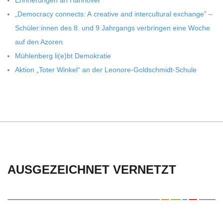
Erin­ne­run­gen an Hannover
„Demo­cracy con­nects: A crea­tive and inter­cul­tu­ral exch­ange” –
Schüler:innen des 8. und 9 Jahr­gangs ver­brin­gen eine Woche
auf den Azoren
Müh­len­berg li(e)bt Demokratie
Aktion „Toter Win­kel“ an der Leonore-Goldschmidt-Schule
AUSGEZEICHNET VERNETZT