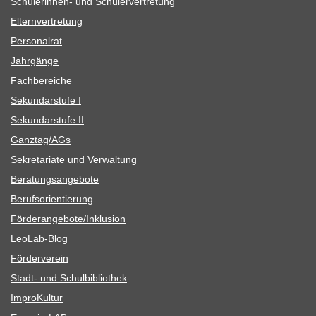
Schü­le­rin­nen- und Schülervertretung
Eltern­ver­tre­tung
Per­so­nal­rat
Jahr­gänge
Fach­be­rei­che
Sekun­dar­stufe I
Sekun­dar­stufe II
Ganztag/​​AGs
Sekre­ta­riate und Verwaltung
Bera­tungs­an­ge­bote
Berufs­ori­en­tie­rung
Förderangebote/​​Inklusion
Leo­Lab-Blog
För­der­ver­ein
Stadt- und Schulbibliothek
Impro­Kul­tur