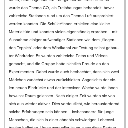
wurde das Thema CO₂ als Treib­haus­gas behan­delt, bevor
zahl­rei­che Sta­tio­nen rund um das Thema Luft aus­pro­biert
wer­den konn­ten. Die Schüler*innen erhiel­ten eine kleine
Mate­ri­al­tüte und konn­ten vie­les eigen­stän­dig erpro­ben – mit
Aus­nahme eini­ger auf­wen­di­ger Sta­tio­nen wie dem „flie­gen­
den Tep­pich“ oder dem Wind­ka­nal zur Tes­tung selbst gebau­
ter Wind­rä­der. Es wur­den zahl­rei­che Fotos und Videos
gemacht, und die Gruppe hatte sicht­lich Freude an den
Expe­ri­men­ten. Dabei wurde auch beob­ach­tet, dass sich zwei
Mäd­chen zunächst etwas zurück­hiel­ten. Ange­sichts der vie­
len neuen Ein­drü­cke und der inten­si­ven Woche wurde ihnen
bewusst Raum gelas­sen. Nach eini­ger Zeit wur­den sie von
sich aus wie­der akti­ver. Dies ver­deut­licht, wie her­aus­for­dernd
sol­che Erfah­run­gen sein kön­nen – ins­be­son­dere für junge
Men­schen, die sich in einer ohne­hin schwie­ri­gen Lebens­si­
tua­tion befin­den. Umso wert­vol­ler ist es, dass diese Part­ner­