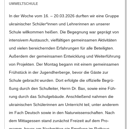
C
04-
UMWELTSCHULE
12
H
In der Woche vom 16. – 20.03.2026 durf­ten wir eine Gruppe
ukrai­ni­scher Schüler*innen und Leh­re­rin­nen an unse­rer
U
Schule will­kom­men hei­ßen. Die Begeg­nung war geprägt von
inten­si­vem Aus­tausch, viel­fäl­ti­gen gemein­sa­men Akti­vi­tä­ten
L
und vie­len berei­chern­den Erfah­run­gen für alle Betei­lig­ten.
Außer­dem der gemein­sa­men Ent­wick­lung und Wei­ter­füh­rung
E
von Pro­jek­ten. Der Mon­tag begann mit einem gemein­sa­men
Früh­stück in der Jugend­her­berge, bevor die Gäste zur
Schule gebracht wur­den. Dort erfolgte die offi­zi­elle Begrü­
ßung durch den Schul­lei­ter, Herrn Dr. Bax, sowie eine Füh­
rung durch das Schul­ge­bäude. Anschlie­ßend nah­men die
ukrai­ni­schen Schü­le­rin­nen am Unter­richt teil, unter ande­rem
im Fach Deutsch sowie in den Natur­wis­sen­schaf­ten. Nach
dem Mit­tag­essen stand zunächst Frei­zeit auf dem Pro­
gramm, bevor am Nach­mit­tag ein Emp­fang im Rat­haus