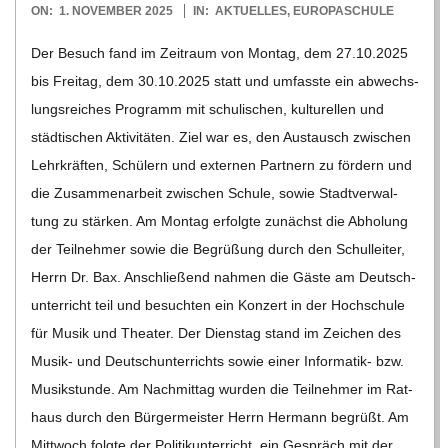
2025-
ON:
1. NOVEMBER 2025
IN:
AKTUELLES
,
EUROPASCHULE
11-
Der Besuch fand im Zeit­raum von Mon­tag, dem 27.10.2025
01
bis Frei­tag, dem 30.10.2025 statt und umfasste ein abwechs­
lungs­rei­ches Pro­gramm mit schu­li­schen, kul­tu­rel­len und
städ­ti­schen Akti­vi­tä­ten. Ziel war es, den Aus­tausch zwi­schen
Lehr­kräf­ten, Schü­lern und exter­nen Part­nern zu för­dern und
die Zusam­men­ar­beit zwi­schen Schule, sowie Stadt­ver­wal­
tung zu stär­ken. Am Mon­tag erfolgte zunächst die Abho­lung
der Teil­neh­mer sowie die Begrü­ßung durch den Schul­lei­ter,
Herrn Dr. Bax. Anschlie­ßend nah­men die Gäste am Deutsch­
un­ter­richt teil und besuch­ten ein Kon­zert in der Hoch­schule
für Musik und Thea­ter. Der Diens­tag stand im Zei­chen des
Musik- und Deutsch­un­ter­richts sowie einer Infor­­ma­­tik- bzw.
Musik­stunde. Am Nach­mit­tag wur­den die Teil­neh­mer im Rat­
haus durch den Bür­ger­meis­ter Herrn Her­mann begrüßt. Am
Mitt­woch folgte der Poli­tik­un­ter­richt, ein Gespräch mit der