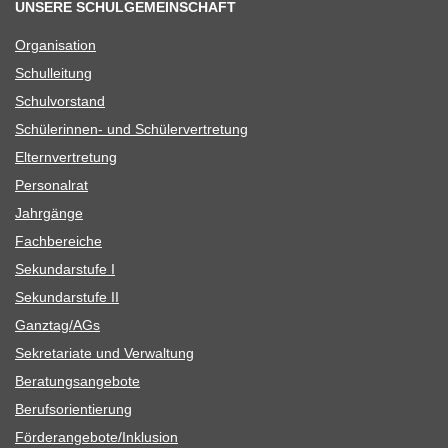
UNSERE SCHULGEMEINSCHAFT
Orga­ni­sa­tion
Schul­lei­tung
Schul­vor­stand
Schü­le­rin­nen- und Schülervertretung
Eltern­ver­tre­tung
Per­so­nal­rat
Jahr­gänge
Fach­be­rei­che
Sekun­dar­stufe I
Sekun­dar­stufe II
Ganztag/​​AGs
Sekre­ta­riate und Verwaltung
Bera­tungs­an­ge­bote
Berufs­ori­en­tie­rung
Förderangebote/​​Inklusion