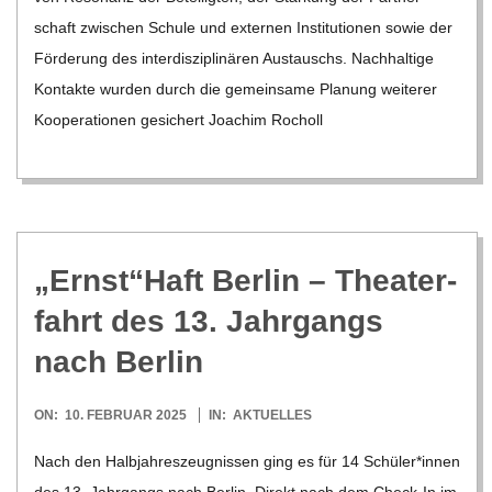
schaft zwi­schen Schule und exter­nen Insti­tu­tio­nen sowie der
För­de­rung des inter­dis­zi­pli­nä­ren Aus­tauschs. Nach­hal­tige
Kon­takte wur­den durch die gemein­same Pla­nung wei­te­rer
Koope­ra­tio­nen gesi­chert Joa­chim Rocholl
„Ernst“Haft Ber­lin – Thea­ter­
fahrt des 13. Jahr­gangs
nach Berlin
2025-
ON:
10. FEBRUAR 2025
IN:
AKTUELLES
02-
Nach den Halb­jah­res­zeug­nis­sen ging es für 14 Schüler*innen
10