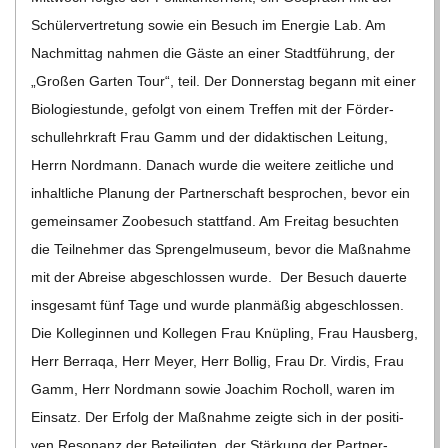
Schü­ler­ver­tre­tung sowie ein Besuch im Ener­gie Lab. Am
Nach­mit­tag nah­men die Gäste an einer Stadt­füh­rung, der
„Gro­ßen Gar­ten Tour“, teil. Der Don­ners­tag begann mit einer
Bio­lo­gie­stunde, gefolgt von einem Tref­fen mit der För­der­
schul­lehr­kraft Frau Gamm und der didak­ti­schen Lei­tung,
Herrn Nord­mann. Danach wurde die wei­tere zeit­li­che und
inhalt­li­che Pla­nung der Part­ner­schaft bespro­chen, bevor ein
gemein­sa­mer Zoo­be­such statt­fand. Am Frei­tag besuch­ten
die Teil­neh­mer das Spren­gel­mu­seum, bevor die Maß­nahme
mit der Abreise abge­schlos­sen wurde. Der Besuch dau­erte
ins­ge­samt fünf Tage und wurde plan­mä­ßig abge­schlos­sen.
Die Kol­le­gin­nen und Kol­le­gen Frau Knü­pling, Frau Haus­berg,
Herr Berraqa, Herr Meyer, Herr Bol­lig, Frau Dr. Vir­dis, Frau
Gamm, Herr Nord­mann sowie Joa­chim Rocholl, waren im
Ein­satz. Der Erfolg der Maß­nahme zeigte sich in der posi­ti­
ven Reso­nanz der Betei­lig­ten, der Stär­kung der Part­ner­