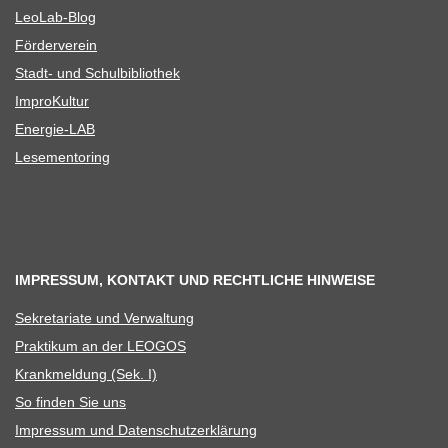
Leo­Lab-Blog
För­der­ver­ein
Stadt- und Schulbibliothek
Impro­Kul­tur
Ener­­gie-LAB
Lese­men­to­ring
IMPRESSUM, KONTAKT UND RECHTLICHE HINWEISE
Sekre­ta­riate und Verwaltung
Prak­ti­kum an der LEOGOS
Krank­mel­dung (Sek. I)
So fin­den Sie uns
Impres­sum und Datenschutzerklärung