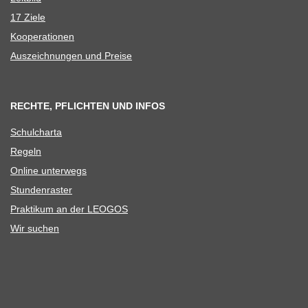
17 Ziele
Koope­ra­tio­nen
Aus­zeich­nun­gen und Preise
RECHTE, PFLICHTEN UND INFOS
Schul­charta
Regeln
Online unter­wegs
Stun­den­ras­ter
Prak­ti­kum an der LEOGOS
Wir suchen