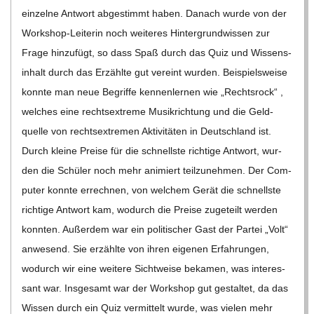
ein­zelne Ant­wort abge­stimmt haben. Danach wurde von der
Work­­shop-Lei­­te­rin noch wei­te­res Hin­ter­grund­wis­sen zur
Frage hin­zu­fügt, so dass Spaß durch das Quiz und Wis­sens­
in­halt durch das Erzählte gut ver­eint wur­den. Bei­spiels­weise
konnte man neue Begriffe ken­nen­ler­nen wie „Rechts­rock“ ,
wel­ches eine rechts­extreme Musik­rich­tung und die Geld­
quelle von rechts­extre­men Akti­vi­tä­ten in Deutsch­land ist.
Durch kleine Preise für die schnellste rich­tige Ant­wort, wur­
den die Schü­ler noch mehr ani­miert teil­zu­neh­men. Der Com­
pu­ter konnte errech­nen, von wel­chem Gerät die schnellste
rich­tige Ant­wort kam, wodurch die Preise zuge­teilt wer­den
konn­ten. Außer­dem war ein poli­ti­scher Gast der Par­tei „Volt“
anwe­send. Sie erzählte von ihren eige­nen Erfah­run­gen,
wodurch wir eine wei­tere Sicht­weise beka­men, was inter­es­
sant war. Ins­ge­samt war der Work­shop gut gestal­tet, da das
Wis­sen durch ein Quiz ver­mit­telt wurde, was vie­len mehr