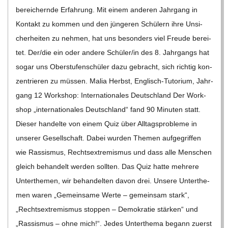
berei­chernde Erfah­rung. Mit einem ande­ren Jahr­gang in
Kon­takt zu kom­men und den jün­ge­ren Schü­lern ihre Unsi­
cher­hei­ten zu neh­men, hat uns beson­ders viel Freude berei­
tet. Der/​​die ein oder andere Schüler/​​in des 8. Jahr­gangs hat
sogar uns Ober­stu­fen­schü­ler dazu gebracht, sich rich­tig kon­
zen­trie­ren zu müs­sen. Malia Herbst, Eng­­lisch-Tuto­rium, Jahr­
gang 12 Work­shop: Inter­na­tio­na­les Deutsch­land Der Work­
shop „inter­na­tio­na­les Deutsch­land“ fand 90 Minu­ten statt.
Die­ser han­delte von einem Quiz über All­tags­pro­bleme in
unse­rer Gesell­schaft. Dabei wur­den The­men auf­ge­grif­fen
wie Ras­sis­mus, Rechts­extre­mis­mus und dass alle Men­schen
gleich behan­delt wer­den soll­ten. Das Quiz hatte meh­rere
Unter­the­men, wir behan­del­ten davon drei. Unsere Unter­the­
men waren „Gemein­same Werte – gemein­sam stark“,
„Rechts­extre­mis­mus stop­pen – Demo­kra­tie stär­ken“ und
„Ras­sis­mus – ohne mich!“. Jedes Unter­thema begann zuerst