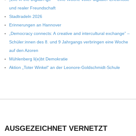
und rea­ler Freundschaft
Stadt­ra­deln 2026
Erin­ne­run­gen an Hannover
„Demo­cracy con­nects: A crea­tive and inter­cul­tu­ral exch­ange” –
Schüler:innen des 8. und 9 Jahr­gangs ver­brin­gen eine Woche
auf den Azoren
Müh­len­berg li(e)bt Demokratie
Aktion „Toter Win­kel“ an der Leonore-Goldschmidt-Schule
AUSGEZEICHNET VERNETZT