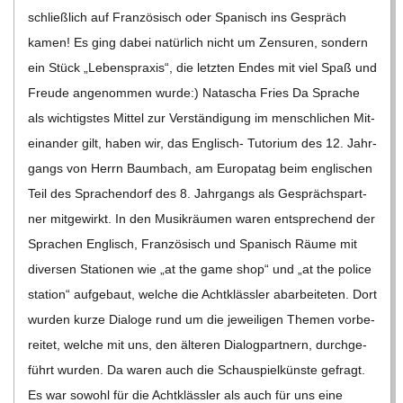
schließ­lich auf Fran­zö­sisch oder Spa­nisch ins Gespräch
kamen! Es ging dabei natür­lich nicht um Zen­su­ren, son­dern
ein Stück „Lebens­pra­xis“, die letz­ten Endes mit viel Spaß und
Freude ange­nom­men wurde:) Nata­scha Fries Da Spra­che
als wich­tigs­tes Mit­tel zur Ver­stän­di­gung im mensch­li­chen Mit­
ein­an­der gilt, haben wir, das Eng­­lisch- Tuto­rium des 12. Jahr­
gangs von Herrn Baum­bach, am Euro­pa­tag beim eng­li­schen
Teil des Spra­chen­dorf des 8. Jahr­gangs als Gesprächs­part­
ner mit­ge­wirkt. In den Musik­räu­men waren ent­spre­chend der
Spra­chen Eng­lisch, Fran­zö­sisch und Spa­nisch Räume mit
diver­sen Sta­tio­nen wie „at the game shop“ und „at the police
sta­tion“ auf­ge­baut, wel­che die Acht­kläss­ler abar­bei­te­ten. Dort
wur­den kurze Dia­loge rund um die jewei­li­gen The­men vor­be­
rei­tet, wel­che mit uns, den älte­ren Dia­log­part­nern, durch­ge­
führt wur­den. Da waren auch die Schau­spiel­künste gefragt.
Es war sowohl für die Acht­kläss­ler als auch für uns eine