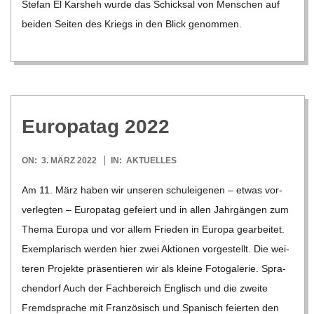
Ste­fan El Kars­heh wurde das Schick­sal von Men­schen auf
bei­den Sei­ten des Kriegs in den Blick genom­men.
Euro­pa­tag 2022
2022-
ON:
3. MÄRZ 2022
IN:
AKTUELLES
03-
Am 11. März haben wir unse­ren schul­ei­ge­nen – etwas vor­
03
ver­leg­ten – Euro­pa­tag gefei­ert und in allen Jahr­gän­gen zum
Thema Europa und vor allem Frie­den in Europa gear­bei­tet.
Exem­pla­risch wer­den hier zwei Aktio­nen vor­ge­stellt. Die wei­
te­ren Pro­jekte prä­sen­tie­ren wir als kleine Foto­ga­le­rie. Spra­
chen­dorf Auch der Fach­be­reich Eng­lisch und die zweite
Fremd­spra­che mit Fran­zö­sisch und Spa­nisch fei­er­ten den