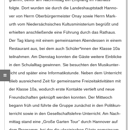
folgte. Dort wur­den sie durch die Lan­des­haupt­stadt Han­no­
ver von Herrn Ober­bür­ger­meis­ter Onay sowie Herrn Mark­
urth vom Nie­der­säch­si­sches Kul­tus­mi­nis­te­rium begrüßt und
erhiel­ten anschlie­ßende eine Füh­rung durch das Rat­haus.
Der Tag klang mit einem gemein­sa­men Abend­essen in einem
Restau­rant aus, bei dem auch Schüler*innen der Klasse 10a
teil­nah­men. Am Diens­tag konn­ten die Gäste wei­tere Ein­bli­cke
in den Schul­all­tag gewin­nen. Sie besuch­ten den Musik­un­ter­
richt und spä­ter eine Infor­ma­tik­stunde. Neben dem Unter­richt
blieb aus­rei­chend Zeit für gemein­same Frei­zeit­ak­ti­vi­tä­ten mit
der Klasse 10a, wodurch erste Kon­takte ver­tieft und neue
Freund­schaf­ten geknüpft wer­den konn­ten. Der Mitt­woch
begann früh und führte die Gruppe zunächst in den Poli­tik­un­
ter­richt sowie in den Gesel­l­­schafts­­­lehre-Unter­richt. Am Nach­
mit­tag stand eine „Große Gar­ten Tour“ durch Han­no­ver auf
dem Pro­gramm, bei der die ukrai­ni­schen Gäste gemein­sam