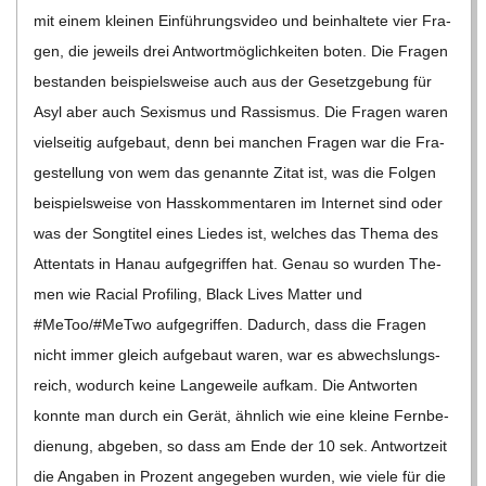
mit einem klei­nen Ein­füh­rungs­vi­deo und beinhal­tete vier Fra­
gen, die jeweils drei Ant­wort­mög­lich­kei­ten boten. Die Fra­gen
bestan­den bei­spiels­weise auch aus der Gesetz­ge­bung für
Asyl aber auch Sexis­mus und Ras­sis­mus. Die Fra­gen waren
viel­sei­tig auf­ge­baut, denn bei man­chen Fra­gen war die Fra­
ge­stel­lung von wem das genannte Zitat ist, was die Fol­gen
bei­spiels­weise von Hass­kom­men­ta­ren im Inter­net sind oder
was der Song­ti­tel eines Lie­des ist, wel­ches das Thema des
Atten­tats in Hanau auf­ge­grif­fen hat. Genau so wur­den The­
men wie Racial Pro­fil­ing, Black Lives Mat­ter und
#MeToo/#MeTwo auf­ge­grif­fen. Dadurch, dass die Fra­gen
nicht immer gleich auf­ge­baut waren, war es abwechs­lungs­
reich, wodurch keine Lan­ge­weile auf­kam. Die Ant­wor­ten
konnte man durch ein Gerät, ähn­lich wie eine kleine Fern­be­
die­nung, abge­ben, so dass am Ende der 10 sek. Ant­wort­zeit
die Anga­ben in Pro­zent ange­ge­ben wur­den, wie viele für die