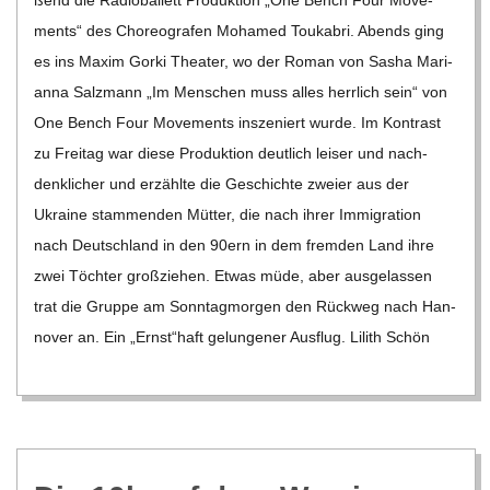
ßend die Radio­bal­lett Pro­duk­tion „One Bench Four Move­
ments“ des Cho­reo­gra­fen Moha­med Tou­ka­bri. Abends ging
es ins Maxim Gorki Thea­ter, wo der Roman von Sasha Mari­
anna Salz­mann „Im Men­schen muss alles herr­lich sein“ von
One Bench Four Move­ments insze­niert wurde. Im Kon­trast
zu Frei­tag war diese Pro­duk­tion deut­lich lei­ser und nach­
denk­li­cher und erzählte die Geschichte zweier aus der
Ukraine stam­men­den Müt­ter, die nach ihrer Immi­gra­tion
nach Deutsch­land in den 90ern in dem frem­den Land ihre
zwei Töch­ter groß­zie­hen. Etwas müde, aber aus­ge­las­sen
trat die Gruppe am Sonn­tag­mor­gen den Rück­weg nach Han­
no­ver an. Ein „Ernst“haft gelun­ge­ner Aus­flug. Lilith Schön