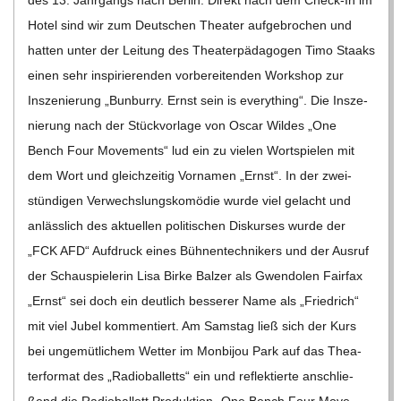
des 13. Jahr­gangs nach Ber­lin. Direkt nach dem Check-In im
Hotel sind wir zum Deut­schen Thea­ter auf­ge­bro­chen und
hat­ten unter der Lei­tung des Thea­ter­päd­ago­gen Timo Staaks
einen sehr inspi­rie­ren­den vor­be­rei­ten­den Work­shop zur
Insze­nie­rung „Bun­burry. Ernst sein is ever­y­thing“. Die Insze­
nie­rung nach der Stück­vor­lage von Oscar Wil­des „One
Bench Four Move­ments“ lud ein zu vie­len Wort­spie­len mit
dem Wort und gleich­zei­tig Vor­na­men „Ernst“. In der zwei­
stün­di­gen Ver­wechs­lungs­ko­mö­die wurde viel gelacht und
anläss­lich des aktu­el­len poli­ti­schen Dis­kur­ses wurde der
„FCK AFD“ Auf­druck eines Büh­nen­tech­ni­kers und der Aus­ruf
der Schau­spie­le­rin Lisa Birke Bal­zer als Gwen­do­len Fair­fax
„Ernst“ sei doch ein deut­lich bes­se­rer Name als „Fried­rich“
mit viel Jubel kom­men­tiert. Am Sams­tag ließ sich der Kurs
bei unge­müt­li­chem Wet­ter im Mon­bi­jou Park auf das Thea­
ter­for­mat des „Radio­bal­letts“ ein und reflek­tierte anschlie­