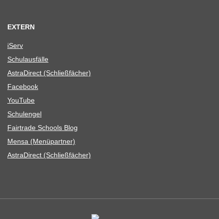
EXTERN
iServ
Schul­aus­fälle
Astra­Di­rect (Schließ­fä­cher)
Face­book
You­Tube
Schul­en­gel
Fair­trade Schools Blog
Mensa (Menü­part­ner)
Astra­Di­rect (Schließ­fä­cher)