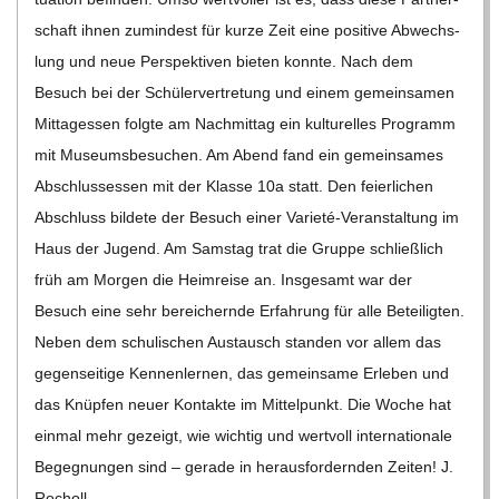
schaft ihnen zumin­dest für kurze Zeit eine posi­tive Abwechs­
lung und neue Per­spek­ti­ven bie­ten konnte. Nach dem
Besuch bei der Schü­ler­ver­tre­tung und einem gemein­sa­men
Mit­tag­essen folgte am Nach­mit­tag ein kul­tu­rel­les Pro­gramm
mit Muse­ums­be­su­chen. Am Abend fand ein gemein­sa­mes
Abschlus­sessen mit der Klasse 10a statt. Den fei­er­li­chen
Abschluss bil­dete der Besuch einer Varieté-Ver­­an­stal­­tung im
Haus der Jugend. Am Sams­tag trat die Gruppe schließ­lich
früh am Mor­gen die Heim­reise an. Ins­ge­samt war der
Besuch eine sehr berei­chernde Erfah­rung für alle Betei­lig­ten.
Neben dem schu­li­schen Aus­tausch stan­den vor allem das
gegen­sei­tige Ken­nen­ler­nen, das gemein­same Erle­ben und
das Knüp­fen neuer Kon­takte im Mit­tel­punkt. Die Woche hat
ein­mal mehr gezeigt, wie wich­tig und wert­voll inter­na­tio­nale
Begeg­nun­gen sind – gerade in her­aus­for­dern­den Zei­ten! J.
Rocholl