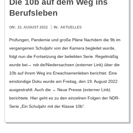
Die 10b auf dem Weg ins
Berufsleben
2022-
ON:
22. AUGUST 2022
IN:
AKTUELLES
08-
Prü­fun­gen, Pan­de­mie und große Pläne Nach­dem die 9b im
22
ver­gan­ge­nen Schul­jahr von der Kamera beglei­tet wurde,
folgt nun die Fort­set­zung der belieb­ten Serie. Regel­mä­ßig
wurde bei→ ndr​.de/​N​i​e​d​e​r​s​a​c​h​sen (exter­ner Link) über die
10b auf ihrem Weg ins Erwach­se­nen­le­ben berich­tet. Eine
ein­stün­dige Doku wurde am Frei­tag, den 19. August 2022
aus­ge­strahlt. Auch die → Neue Presse (exter­ner Link)
berich­tete. Hier geht es zu den ein­zel­nen Fol­gen der NDR-
Serie „Ein Schul­jahr mit der Klasse 10b”.