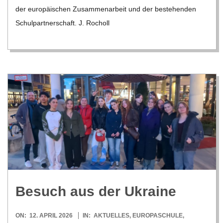
C
der euro­päi­schen Zusam­men­ar­beit und der bestehen­den
Schul­part­ner­schaft. J. Rocholl
H
M
I
D
T
-
Besuch aus der Ukraine
S
2026-
ON:
12. APRIL 2026
IN:
AKTUELLES
,
EUROPASCHULE
,