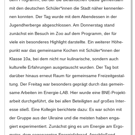
mit den deut­schen Schüler*innen die Stadt näher ken­nen­ler­
nen konn­ten. Der Tag wurde mit dem Abend­essen in der
Jugend­her­berge abge­schlos­sen. Am Don­ners­tag stand
zunächst ein Besuch im Zoo auf dem Pro­gramm, der für
viele ein beson­de­res High­light dar­stellte. Ein wei­te­rer Höhe­
punkt war das gemein­same Kochen mit Schüler*innen der
Klasse 10a, bei dem nicht nur kuli­na­ri­sche, son­dern auch
kul­tu­relle Erfah­run­gen aus­ge­tauscht wur­den. Der Tag bot
dar­über hin­aus erneut Raum für gemein­same Frei­zeit­ge­stal­
tung. Der Frei­tag war beson­ders geprägt durch das gemein­
same Arbei­ten im Ener­­gie-LAB. Hier wurde eine BNE-Pro­­jek­t­
ar­­beit durch­ge­führt, die bei allen Betei­lig­ten auf gro­ßes Inter­
esse stieß. Eine Kol­le­gin berich­tete dazu: Es war schön mit
der Gruppe aus der Ukraine und die meis­ten haben enga­
giert expe­ri­men­tiert. Zunächst ging es um Ener­gie am Ergo­
me­ter, dem soge­nann­ten Ener­gie­fahr­rad. Anschlie­ßend