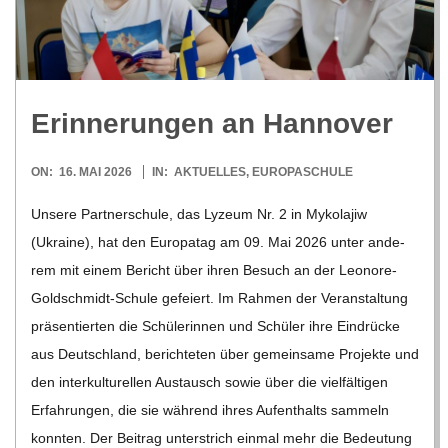
R
E
Erin­ne­run­gen an Hannover
-
2026-
ON:
16. MAI 2026
IN:
AKTUELLES
,
EUROPASCHULE
G
05-
Unsere Part­ner­schule, das Lyzeum Nr. 2 in Myko­la­jiw
16
(Ukraine), hat den Euro­pa­tag am 09. Mai 2026 unter ande­
O
rem mit einem Bericht über ihren Besuch an der Leo­­nore-
L
Gol­d­­schmidt-Schule gefei­ert. Im Rah­men der Ver­an­stal­tung
prä­sen­tier­ten die Schü­le­rin­nen und Schü­ler ihre Ein­drü­cke
D
aus Deutsch­land, berich­te­ten über gemein­same Pro­jekte und
den inter­kul­tu­rel­len Aus­tausch sowie über die viel­fäl­ti­gen
S
Erfah­run­gen, die sie wäh­rend ihres Auf­ent­halts sam­meln
konn­ten. Der Bei­trag unter­strich ein­mal mehr die Bedeu­tung