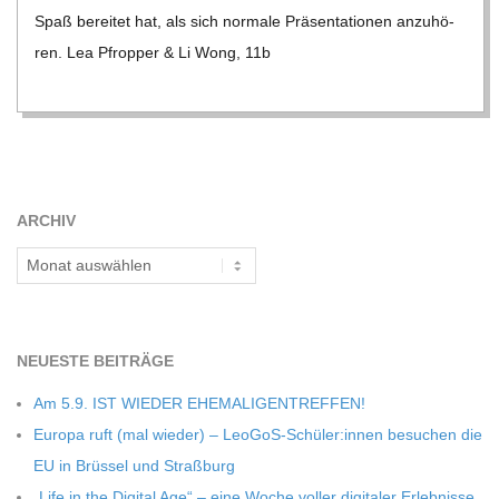
Spaß berei­tet hat, als sich nor­male Prä­sen­ta­tio­nen anzu­hö­
ren. Lea Pfrop­per & Li Wong, 11b
ARCHIV
Archiv
NEU­ESTE BEITRÄGE
Am 5.9. IST WIEDER EHEMALIGENTREFFEN!
Europa ruft (mal wie­der) – LeoGoS-Schüler:innen besu­chen die
EU in Brüs­sel und Straßburg
„Life in the Digi­tal Age“ – eine Woche vol­ler digi­ta­ler Erleb­nisse