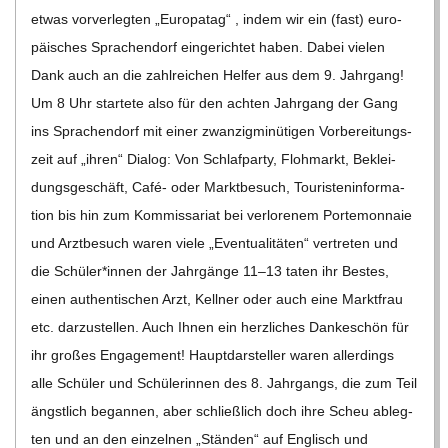
etwas vor­ver­leg­ten „Euro­pa­tag“ , indem wir ein (fast) euro­
päi­sches Spra­chen­dorf ein­ge­rich­tet haben. Dabei vie­len
Dank auch an die zahl­rei­chen Hel­fer aus dem 9. Jahr­gang!
Um 8 Uhr star­tete also für den ach­ten Jahr­gang der Gang
ins Spra­chen­dorf mit einer zwan­zig­mi­nü­ti­gen Vor­be­rei­tungs­
zeit auf „ihren“ Dia­log: Von Schlaf­party, Floh­markt, Beklei­
dungs­ge­schäft, Café- oder Markt­be­such, Tou­ris­ten­in­for­ma­
tion bis hin zum Kom­mis­sa­riat bei ver­lo­re­nem Porte­mon­naie
und Arzt­be­such waren viele „Even­tua­li­tä­ten“ ver­tre­ten und
die Schüler*innen der Jahr­gänge 11–13 taten ihr Bes­tes,
einen authen­ti­schen Arzt, Kell­ner oder auch eine Markt­frau
etc. dar­zu­stel­len. Auch Ihnen ein herz­li­ches Dan­ke­schön für
ihr gro­ßes Enga­ge­ment! Haupt­dar­stel­ler waren aller­dings
alle Schü­ler und Schü­le­rin­nen des 8. Jahr­gangs, die zum Teil
ängst­lich began­nen, aber schließ­lich doch ihre Scheu ableg­
ten und an den ein­zel­nen „Stän­den“ auf Eng­lisch und