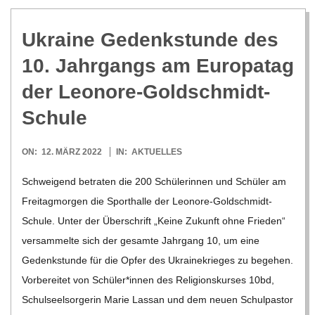
Ukraine Gedenk­stunde des
10. Jahr­gangs am Euro­pa­tag
der Leonore-Goldschmidt-
Schule
2022-
ON:
12. MÄRZ 2022
IN:
AKTUELLES
03-
Schwei­gend betra­ten die 200 Schü­le­rin­nen und Schü­ler am
12
Frei­tag­mor­gen die Sport­halle der Leo­­nore-Gol­d­­schmidt-
Schule. Unter der Über­schrift „Keine Zukunft ohne Frie­den“
ver­sam­melte sich der gesamte Jahr­gang 10, um eine
Gedenk­stunde für die Opfer des Ukrai­ne­krie­ges zu bege­hen.
Vor­be­rei­tet von Schüler*innen des Reli­gi­ons­kur­ses 10bd,
Schul­seel­sor­ge­rin Marie Las­san und dem neuen Schul­pas­tor