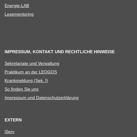
Ener­­gie-LAB
Lese­men­to­ring
IMPRESSUM, KONTAKT UND RECHTLICHE HINWEISE
Sekre­ta­riate und Verwaltung
Prak­ti­kum an der LEOGOS
Krank­mel­dung (Sek. I)
So fin­den Sie uns
Impres­sum und Datenschutzerklärung
EXTERN
iServ