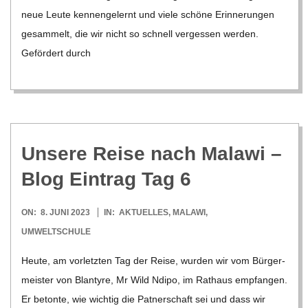
neue Leute ken­nen­ge­lernt und viele schöne Erin­ne­run­gen
gesam­melt, die wir nicht so schnell ver­ges­sen wer­den.
Geför­dert durch
Unsere Reise nach Malawi –
Blog Ein­trag Tag 6
2023-
ON:
8. JUNI 2023
IN:
AKTUELLES
,
MALAWI
,
06-
UMWELTSCHULE
08
Heute, am vor­letz­ten Tag der Reise, wur­den wir vom Bür­ger­
meis­ter von Blan­tyre, Mr Wild Ndipo, im Rat­haus emp­fan­gen.
Er betonte, wie wich­tig die Pat­ner­schaft sei und dass wir