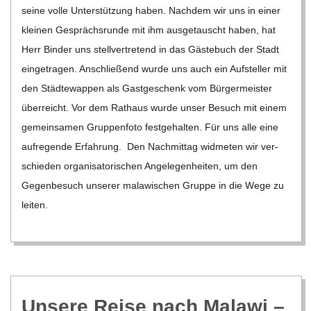
seine volle Unter­stüt­zung haben. Nach­dem wir uns in einer
klei­nen Gesprächs­runde mit ihm aus­ge­tauscht haben, hat
Herr Bin­der uns stell­ver­tre­tend in das Gäs­te­buch der Stadt
ein­ge­tra­gen. Anschlie­ßend wurde uns auch ein Auf­stel­ler mit
den Städ­te­wap­pen als Gast­ge­schenk vom Bür­ger­meis­ter
über­reicht. Vor dem Rat­haus wurde unser Besuch mit einem
gemein­sa­men Grup­pen­foto fest­ge­hal­ten. Für uns alle eine
auf­re­gende Erfah­rung. Den Nach­mit­tag wid­me­ten wir ver­
schie­den orga­ni­sa­to­ri­schen Ange­le­gen­hei­ten, um den
Gegen­be­such unse­rer mala­wi­schen Gruppe in die Wege zu
lei­ten.
Unsere Reise nach Malawi –