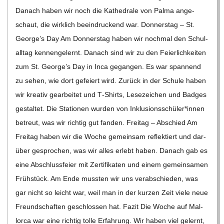
Danach haben wir noch die Kathe­drale von Palma ange­
schaut, die wirk­lich beein­dru­ckend war. Don­ners­tag – St.
George’s Day Am Don­ners­tag haben wir noch­mal den Schul­
all­tag ken­nen­ge­lernt. Danach sind wir zu den Fei­er­lich­kei­ten
zum St. George’s Day in Inca gegan­gen. Es war span­nend
zu sehen, wie dort gefei­ert wird. Zurück in der Schule haben
wir krea­tiv gear­bei­tet und T‑Shirts, Lese­zei­chen und Bad­ges
gestal­tet. Die Sta­tio­nen wur­den von Inklusionsschüler*innen
betreut, was wir rich­tig gut fan­den. Frei­tag – Abschied Am
Frei­tag haben wir die Woche gemein­sam reflek­tiert und dar­
über gespro­chen, was wir alles erlebt haben. Danach gab es
eine Abschluss­feier mit Zer­ti­fi­ka­ten und einem gemein­sa­men
Früh­stück. Am Ende muss­ten wir uns ver­ab­schie­den, was
gar nicht so leicht war, weil man in der kur­zen Zeit viele neue
Freund­schaf­ten geschlos­sen hat. Fazit Die Woche auf Mal­
lorca war eine rich­tig tolle Erfah­rung. Wir haben viel gelernt,