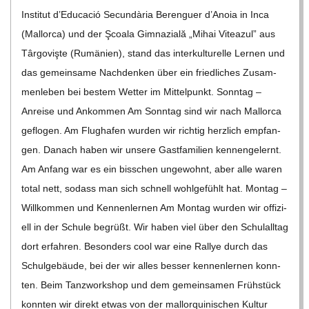
C
Insti­tut d’E­du­ca­ció Secun­dària Beren­guer d’A­noia in Inca
(Mal­lorca) und der Şcoala Gim­na­zi­ală „Mihai Vitea­zul” aus
H
Târ­go­vişte (Rumä­nien), stand das inter­kul­tu­relle Ler­nen und
U
das gemein­same Nach­den­ken über ein fried­li­ches Zusam­
men­le­ben bei bes­tem Wet­ter im Mit­tel­punkt. Sonn­tag –
L
Anreise und Ankom­men Am Sonn­tag sind wir nach Mal­lorca
geflo­gen. Am Flug­ha­fen wur­den wir rich­tig herz­lich emp­fan­
E
gen. Danach haben wir unsere Gast­fa­mi­lien ken­nen­ge­lernt.
Am Anfang war es ein biss­chen unge­wohnt, aber alle waren
total nett, sodass man sich schnell wohl­ge­fühlt hat. Mon­tag –
Will­kom­men und Ken­nen­ler­nen Am Mon­tag wur­den wir offi­zi­
ell in der Schule begrüßt. Wir haben viel über den Schul­all­tag
dort erfah­ren. Beson­ders cool war eine Ral­lye durch das
Schul­ge­bäude, bei der wir alles bes­ser ken­nen­ler­nen konn­
ten. Beim Tanz­work­shop und dem gemein­sa­men Früh­stück
konn­ten wir direkt etwas von der mal­lor­qui­ni­schen Kul­tur