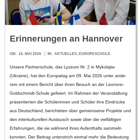
R
E
Erin­ne­run­gen an Hannover
-
2026-
ON:
16. MAI 2026
IN:
AKTUELLES
,
EUROPASCHULE
G
05-
Unsere Part­ner­schule, das Lyzeum Nr. 2 in Myko­la­jiw
16
(Ukraine), hat den Euro­pa­tag am 09. Mai 2026 unter ande­
O
rem mit einem Bericht über ihren Besuch an der Leo­­nore-
L
Gol­d­­schmidt-Schule gefei­ert. Im Rah­men der Ver­an­stal­tung
prä­sen­tier­ten die Schü­le­rin­nen und Schü­ler ihre Ein­drü­cke
D
aus Deutsch­land, berich­te­ten über gemein­same Pro­jekte und
den inter­kul­tu­rel­len Aus­tausch sowie über die viel­fäl­ti­gen
S
Erfah­run­gen, die sie wäh­rend ihres Auf­ent­halts sam­meln
konn­ten. Der Bei­trag unter­strich ein­mal mehr die Bedeu­tung