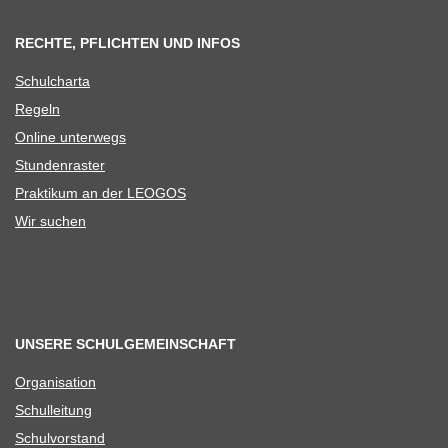
RECHTE, PFLICHTEN UND INFOS
Schul­charta
Regeln
Online unter­wegs
Stun­den­ras­ter
Prak­ti­kum an der LEOGOS
Wir suchen
UNSERE SCHULGEMEINSCHAFT
Orga­ni­sa­tion
Schul­lei­tung
Schul­vor­stand