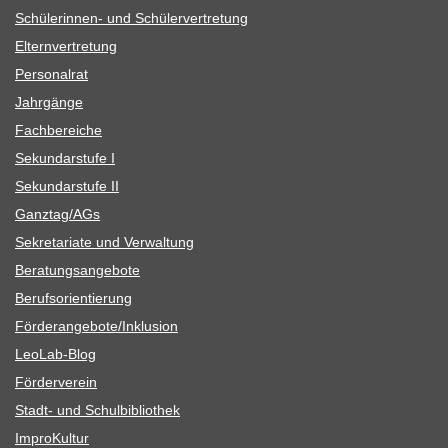
Schü­le­rin­nen- und Schülervertretung
Eltern­ver­tre­tung
Per­so­nal­rat
Jahr­gänge
Fach­be­rei­che
Sekun­dar­stufe I
Sekun­dar­stufe II
Ganztag/​​AGs
Sekre­ta­riate und Verwaltung
Bera­tungs­an­ge­bote
Berufs­ori­en­tie­rung
Förderangebote/​​Inklusion
Leo­Lab-Blog
För­der­ver­ein
Stadt- und Schulbibliothek
Impro­Kul­tur