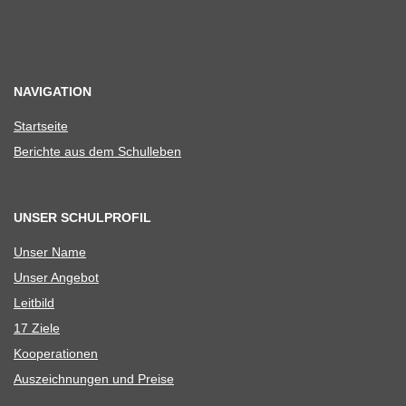
NAVIGATION
Start­seite
Berichte aus dem Schulleben
UNSER SCHULPROFIL
Unser Name
Unser Ange­bot
Leit­bild
17 Ziele
Koope­ra­tio­nen
Aus­zeich­nun­gen und Preise