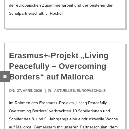
C
der euro­päi­schen Zusam­men­ar­beit und der bestehen­den
Schul­part­ner­schaft. J. Rocholl
H
M
I
Erasmus+-Projekt „Living
Peacefully – Over­co­ming
D
Bor­ders“ auf Mallorca
T
2026-
ON:
27. APRIL 2026
IN:
AKTUELLES
,
EUROPASCHULE
-
04-
Im Rah­men des Erasmus+-Projekts „Living Peacefully –
27
Over­co­ming Bor­ders“ ver­brach­ten 10 Schü­le­rin­nen und
S
Schü­ler des 8. und 9. Jahr­gangs eine ein­drucks­volle Woche
auf Mal­lorca. Gemein­sam mit unse­ren Part­ner­schu­len, dem