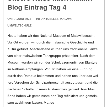
Blog Ein­trag Tag 4
2023-
ON:
7. JUNI 2023
IN:
AKTUELLES
,
MALAWI
,
06-
UMWELTSCHULE
07
Heute haben wir das Natio­nal Museum of Malawi besucht.
Vor Ort wur­den wir durch die mala­wi­sche Geschichte und
Kul­tur geführt. Anschlie­ßend wur­den uns tra­di­tio­nelle Tänze
von einer mala­wi­schen Tanz­gruppe prä­sen­tiert. Nach dem
Museum wur­den wir von der Schul­de­zer­nen­tin von Blan­tyre
im Rat­haus emp­fan­gen. Vor Ort haben wir eine Füh­rung
durch das Rat­haus bekom­men und haben uns über das wei­
tere Vor­ge­hen der Schul­part­ner­schaft aus­ge­tauscht und die
nächs­ten Schritte unse­res Aus­tau­sches geplant. Anschlie­
ßend haben wir gemein­sam den Tag reflek­tiert und gemein­
sam aus­klin­gen las­sen. Matteo