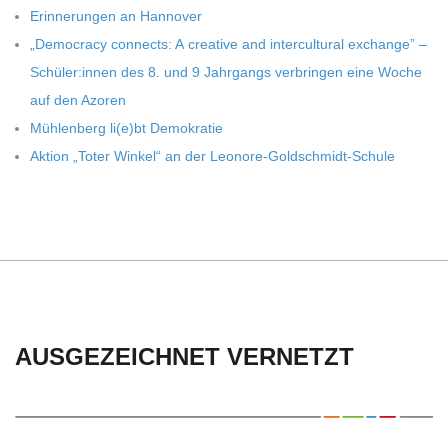
Erin­ne­run­gen an Hannover
„Demo­cracy con­nects: A crea­tive and inter­cul­tu­ral exch­ange” –
Schüler:innen des 8. und 9 Jahr­gangs ver­brin­gen eine Woche
auf den Azoren
Müh­len­berg li(e)bt Demokratie
Aktion „Toter Win­kel“ an der Leonore-Goldschmidt-Schule
AUSGEZEICHNET VERNETZT