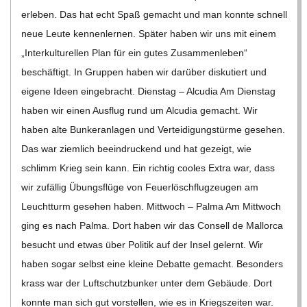
erle­ben. Das hat echt Spaß gemacht und man konnte schnell
neue Leute ken­nen­ler­nen. Spä­ter haben wir uns mit einem
„Inter­kul­tu­rel­len Plan für ein gutes Zusam­men­le­ben“
beschäf­tigt. In Grup­pen haben wir dar­über dis­ku­tiert und
eigene Ideen ein­ge­bracht. Diens­tag – Alcu­dia Am Diens­tag
haben wir einen Aus­flug rund um Alcu­dia gemacht. Wir
haben alte Bun­ker­an­la­gen und Ver­tei­di­gungs­türme gese­hen.
Das war ziem­lich beein­dru­ckend und hat gezeigt, wie
schlimm Krieg sein kann. Ein rich­tig coo­les Extra war, dass
wir zufäl­lig Übungs­flüge von Feu­er­lösch­flug­zeu­gen am
Leucht­turm gese­hen haben. Mitt­woch – Palma Am Mitt­woch
ging es nach Palma. Dort haben wir das Con­sell de Mal­lorca
besucht und etwas über Poli­tik auf der Insel gelernt. Wir
haben sogar selbst eine kleine Debatte gemacht. Beson­ders
krass war der Luft­schutz­bun­ker unter dem Gebäude. Dort
konnte man sich gut vor­stel­len, wie es in Kriegs­zei­ten war.