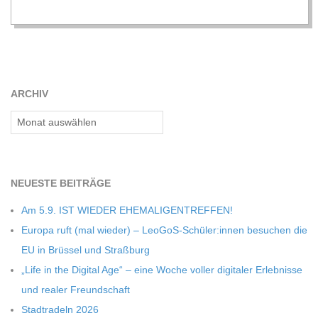
ARCHIV
Archiv
NEU­ESTE BEITRÄGE
Am 5.9. IST WIEDER EHEMALIGENTREFFEN!
Europa ruft (mal wie­der) – LeoGoS-Schüler:innen besu­chen die
EU in Brüs­sel und Straßburg
„Life in the Digi­tal Age“ – eine Woche vol­ler digi­ta­ler Erleb­nisse
und rea­ler Freundschaft
Stadt­ra­deln 2026