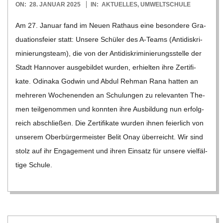
2025-
ON:
28. JANUAR 2025
IN:
AKTUELLES
,
UMWELTSCHULE
01-
Am 27. Januar fand im Neuen Rat­haus eine beson­dere Gra­
28
dua­ti­ons­feier statt: Unsere Schü­ler des A‑Teams (Anti­dis­kri­
mi­nie­rungs­team), die von der Anti­dis­kri­mi­nie­rungs­stelle der
Stadt Han­no­ver aus­ge­bil­det wur­den, erhiel­ten ihre Zer­ti­fi­
kate. Odi­naka God­win und Abdul Reh­man Rana hat­ten an
meh­re­ren Wochen­en­den an Schu­lun­gen zu rele­van­ten The­
men teil­ge­nom­men und konn­ten ihre Aus­bil­dung nun erfolg­
reich abschlie­ßen. Die Zer­ti­fi­kate wur­den ihnen fei­er­lich von
unse­rem Ober­bür­ger­meis­ter Belit Onay über­reicht. Wir sind
stolz auf ihr Enga­ge­ment und ihren Ein­satz für unsere viel­fäl­
tige Schule.