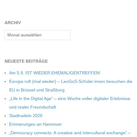
ARCHIV
Archiv
NEU­ESTE BEITRÄGE
Am 5.9. IST WIEDER EHEMALIGENTREFFEN!
Europa ruft (mal wie­der) – LeoGoS-Schüler:innen besu­chen die
EU in Brüs­sel und Straßburg
„Life in the Digi­tal Age“ – eine Woche vol­ler digi­ta­ler Erleb­nisse
und rea­ler Freundschaft
Stadt­ra­deln 2026
Erin­ne­run­gen an Hannover
„Demo­cracy con­nects: A crea­tive and inter­cul­tu­ral exch­ange” –