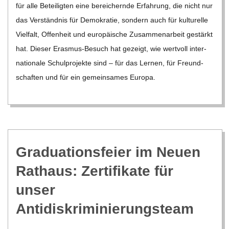
für alle Betei­lig­ten eine berei­chernde Erfah­rung, die nicht nur
das Ver­ständ­nis für Demo­kra­tie, son­dern auch für kul­tu­relle
Viel­falt, Offen­heit und euro­päi­sche Zusam­men­ar­beit gestärkt
hat. Die­ser Eras­­mus-Besuch hat gezeigt, wie wert­voll inter­
na­tio­nale Schul­pro­jekte sind – für das Ler­nen, für Freund­
schaf­ten und für ein gemein­sa­mes Europa.
Gra­dua­ti­ons­feier im Neuen
Rat­haus: Zer­ti­fi­kate für
unser
Antidiskriminierungsteam