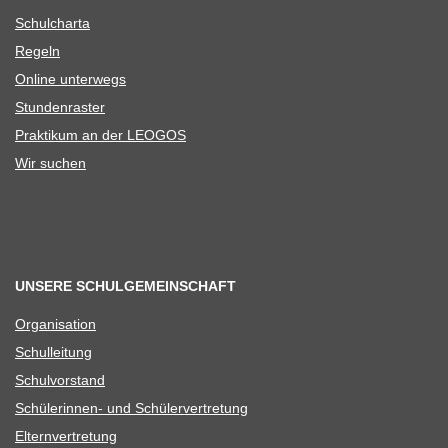
Schul­charta
Regeln
Online unter­wegs
Stun­den­ras­ter
Prak­ti­kum an der LEOGOS
Wir suchen
UNSERE SCHULGEMEINSCHAFT
Orga­ni­sa­tion
Schul­lei­tung
Schul­vor­stand
Schü­le­rin­nen- und Schülervertretung
Eltern­ver­tre­tung