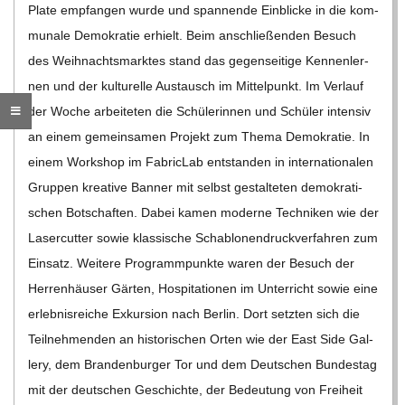
Plate emp­fan­gen wurde und span­nende Ein­bli­cke in die kom­
C
mu­nale Demo­kra­tie erhielt. Beim anschlie­ßen­den Besuch
des Weih­nachts­mark­tes stand das gegen­sei­tige Ken­nen­ler­
H
nen und der kul­tu­relle Aus­tausch im Mit­tel­punkt. Im Ver­lauf
der Woche arbei­te­ten die Schü­le­rin­nen und Schü­ler inten­siv
M
an einem gemein­sa­men Pro­jekt zum Thema Demo­kra­tie. In
einem Work­shop im Fabric­Lab ent­stan­den in inter­na­tio­na­len
I
Grup­pen krea­tive Ban­ner mit selbst gestal­te­ten demo­kra­ti­
schen Bot­schaf­ten. Dabei kamen moderne Tech­ni­ken wie der
D
Laser­cut­ter sowie klas­si­sche Scha­blo­nen­druck­ver­fah­ren zum
Ein­satz. Wei­tere Pro­gramm­punkte waren der Besuch der
T
Her­ren­häu­ser Gär­ten, Hos­pi­ta­tio­nen im Unter­richt sowie eine
erleb­nis­rei­che Exkur­sion nach Ber­lin. Dort setz­ten sich die
-
Teil­neh­men­den an his­to­ri­schen Orten wie der East Side Gal­
lery, dem Bran­den­bur­ger Tor und dem Deut­schen Bun­des­tag
S
mit der deut­schen Geschichte, der Bedeu­tung von Frei­heit