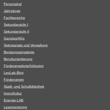
Per­so­nal­rat
Jahr­gänge
Fach­be­rei­che
Sekun­dar­stufe I
Sekun­dar­stufe II
Ganztag/​​AGs
Sekre­ta­riate und Verwaltung
Bera­tungs­an­ge­bote
Berufs­ori­en­tie­rung
Förderangebote/​​Inklusion
Leo­Lab-Blog
För­der­ver­ein
Stadt- und Schulbibliothek
Impro­Kul­tur
Ener­­gie-LAB
Lese­men­to­ring