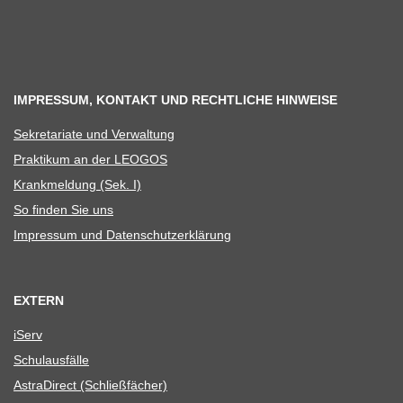
IMPRESSUM, KONTAKT UND RECHTLICHE HINWEISE
Sekre­ta­riate und Verwaltung
Prak­ti­kum an der LEOGOS
Krank­mel­dung (Sek. I)
So fin­den Sie uns
Impres­sum und Datenschutzerklärung
EXTERN
iServ
Schul­aus­fälle
Astra­Di­rect (Schließ­fä­cher)