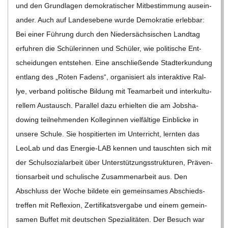
und den Grund­la­gen demo­kra­ti­scher Mit­be­stim­mung aus­ein­
C
an­der. Auch auf Lan­des­ebene wurde Demo­kra­tie erleb­bar:
H
Bei einer Füh­rung durch den Nie­der­säch­si­schen Land­tag
erfuh­ren die Schü­le­rin­nen und Schü­ler, wie poli­ti­sche Ent­
U
schei­dun­gen ent­ste­hen. Eine anschlie­ßende Stadt­er­kun­dung
ent­lang des „Roten Fadens“, orga­ni­siert als inter­ak­tive Ral­
L
lye, ver­band poli­ti­sche Bil­dung mit Team­ar­beit und inter­kul­tu­
rel­lem Aus­tausch. Par­al­lel dazu erhiel­ten die am Job­sha­
E
dowing teil­neh­men­den Kol­le­gin­nen viel­fäl­tige Ein­bli­cke in
unsere Schule. Sie hos­pi­tier­ten im Unter­richt, lern­ten das
Leo­Lab und das Ener­­gie-LAB ken­nen und tausch­ten sich mit
der Schul­so­zi­al­ar­beit über Unter­stüt­zungs­struk­tu­ren, Prä­ven­
ti­ons­ar­beit und schu­li­sche Zusam­men­ar­beit aus. Den
Abschluss der Woche bil­dete ein gemein­sa­mes Abschieds­
tref­fen mit Refle­xion, Zer­ti­fi­kats­ver­gabe und einem gemein­
sa­men Buf­fet mit deut­schen Spe­zia­li­tä­ten. Der Besuch war