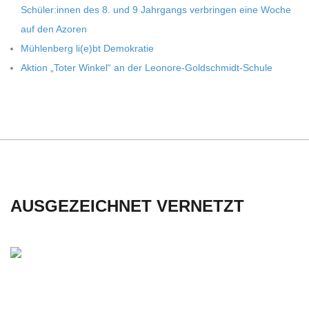
Schüler:innen des 8. und 9 Jahr­gangs ver­brin­gen eine Woche
auf den Azoren
Müh­len­berg li(e)bt Demokratie
Aktion „Toter Win­kel“ an der Leonore-Goldschmidt-Schule
AUSGEZEICHNET VERNETZT