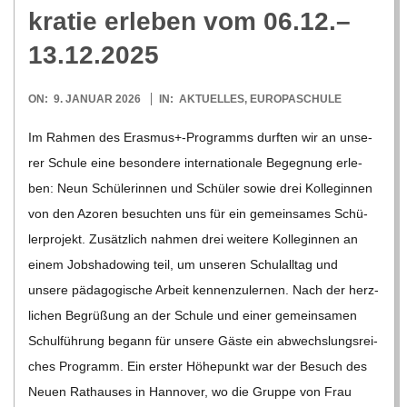
O
kra­tie erle­ben vom 06.12.–
R
13.12.2025
E
2026-
ON:
9. JANUAR 2026
IN:
AKTUELLES
,
EUROPASCHULE
01-
Im Rah­men des Erasmus+-Programms durf­ten wir an unse­
-
09
rer Schule eine beson­dere inter­na­tio­nale Begeg­nung erle­
G
ben: Neun Schü­le­rin­nen und Schü­ler sowie drei Kol­le­gin­nen
von den Azo­ren besuch­ten uns für ein gemein­sa­mes Schü­
O
ler­pro­jekt. Zusätz­lich nah­men drei wei­tere Kol­le­gin­nen an
einem Job­sha­dowing teil, um unse­ren Schul­all­tag und
L
unsere päd­ago­gi­sche Arbeit ken­nen­zu­ler­nen. Nach der herz­
li­chen Begrü­ßung an der Schule und einer gemein­sa­men
D
Schul­füh­rung begann für unsere Gäste ein abwechs­lungs­rei­
ches Pro­gramm. Ein ers­ter Höhe­punkt war der Besuch des
S
Neuen Rat­hau­ses in Han­no­ver, wo die Gruppe von Frau