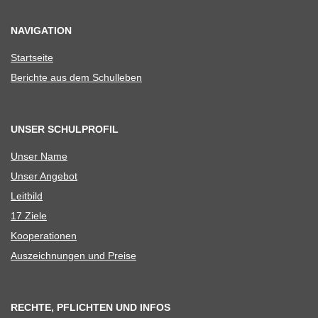
NAVIGATION
Start­seite
Berichte aus dem Schulleben
UNSER SCHULPROFIL
Unser Name
Unser Ange­bot
Leit­bild
17 Ziele
Koope­ra­tio­nen
Aus­zeich­nun­gen und Preise
RECHTE, PFLICHTEN UND INFOS