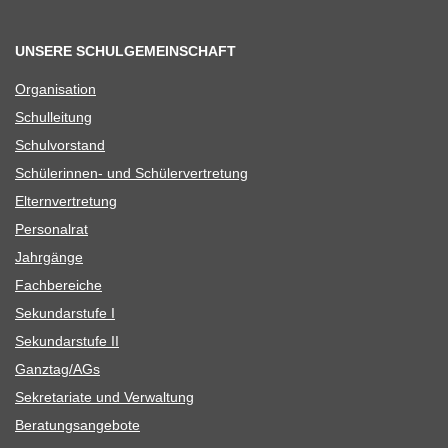
UNSERE SCHULGEMEINSCHAFT
Orga­ni­sa­tion
Schul­lei­tung
Schul­vor­stand
Schü­le­rin­nen- und Schülervertretung
Eltern­ver­tre­tung
Per­so­nal­rat
Jahr­gänge
Fach­be­rei­che
Sekun­dar­stufe I
Sekun­dar­stufe II
Ganztag/​​AGs
Sekre­ta­riate und Verwaltung
Bera­tungs­an­ge­bote