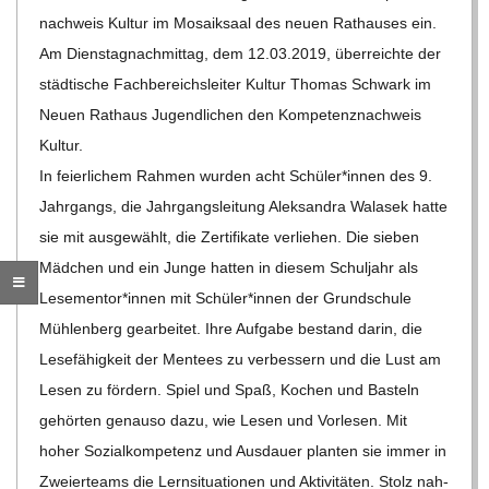
nach­weis Kul­tur im Mosa­ik­saal des neuen Rat­hau­ses ein.
R
Am Diens­tag­nach­mit­tag, dem 12.03.2019, über­reichte der
städ­ti­sche Fach­be­reichs­lei­ter Kul­tur Tho­mas Schwark im
E
Neuen Rat­haus Jugend­li­chen den Kom­pe­tenz­nach­weis
Kultur.
-
In fei­er­li­chem Rah­men wur­den acht Schüler*innen des 9.
Jahr­gangs, die Jahr­gangs­lei­tung Alek­san­dra Wala­sek hatte
G
sie mit aus­ge­wählt, die Zer­ti­fi­kate ver­lie­hen. Die sie­ben
O
Mäd­chen und ein Junge hat­ten in die­sem Schul­jahr als
Lesementor*innen mit Schüler*innen der Grund­schule
L
Müh­len­berg gear­bei­tet. Ihre Auf­gabe bestand darin, die
Lese­fä­hig­keit der Men­tees zu ver­bes­sern und die Lust am
D
Lesen zu för­dern. Spiel und Spaß, Kochen und Bas­teln
gehör­ten genauso dazu, wie Lesen und Vor­le­sen. Mit
S
hoher Sozi­al­kom­pe­tenz und Aus­dauer plan­ten sie immer in
Zwei­er­teams die Lern­si­tua­tio­nen und Akti­vi­tä­ten. Stolz nah­