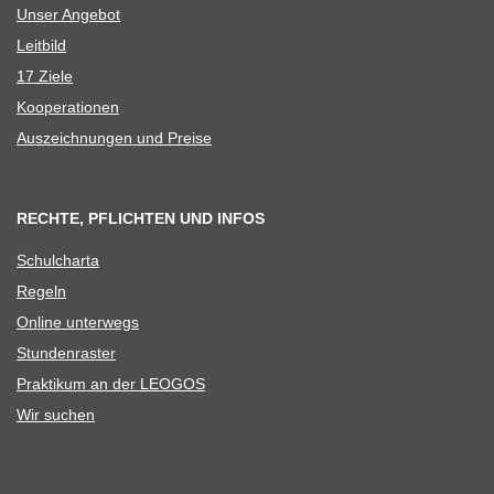
Unser Ange­bot
Leit­bild
17 Ziele
Koope­ra­tio­nen
Aus­zeich­nun­gen und Preise
RECHTE, PFLICHTEN UND INFOS
Schul­charta
Regeln
Online unter­wegs
Stun­den­ras­ter
Prak­ti­kum an der LEOGOS
Wir suchen