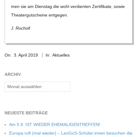
C
men sie am Diens­tag die wohl ver­dien­ten Zer­ti­fi­kate, sowie
Thea­ter­gut­scheine entgegen.
H
J. Rocholl
M
2019-
I
On:
3. April 2019
In:
Aktuelles
04-
03
D
ARCHIV
Archiv
T
-
NEU­ESTE BEITRÄGE
S
Am 5.9. IST WIEDER EHEMALIGENTREFFEN!
Europa ruft (mal wie­der) – LeoGoS-Schüler:innen besu­chen die