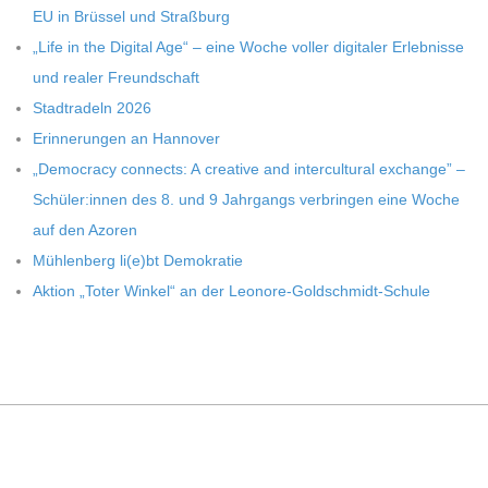
C
EU in Brüs­sel und Straßburg
„Life in the Digi­tal Age“ – eine Woche vol­ler digi­ta­ler Erleb­nisse
H
und rea­ler Freundschaft
Stadt­ra­deln 2026
U
Erin­ne­run­gen an Hannover
„Demo­cracy con­nects: A crea­tive and inter­cul­tu­ral exch­ange” –
L
Schüler:innen des 8. und 9 Jahr­gangs ver­brin­gen eine Woche
auf den Azoren
E
Müh­len­berg li(e)bt Demokratie
Aktion „Toter Win­kel“ an der Leonore-Goldschmidt-Schule