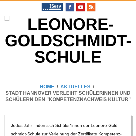
Skip
to
content
L
Primary
E
Navigation
HOME
AKTUELLES
Menu
STADT HANNOVER VERLEIHT SCHÜLERINNEN UND
O
SCHÜLERN DEN "KOMPETENZNACHWEIS KULTUR"
N
Jedes Jahr fin­den sich Schüler*innen der Leo­nore-Gold­
O
schmidt-Schule zur Ver­lei­hung der Zer­ti­fi­kate Kom­pe­tenz­