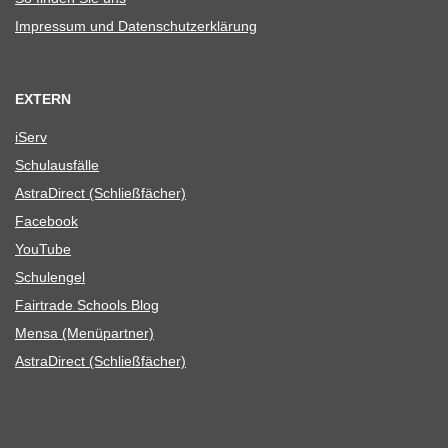
Impres­sum und Datenschutzerklärung
EXTERN
iServ
Schul­aus­fälle
Astra­Di­rect (Schließ­fä­cher)
Face­book
You­Tube
Schul­en­gel
Fair­trade Schools Blog
Mensa (Menü­part­ner)
Astra­Di­rect (Schließ­fä­cher)