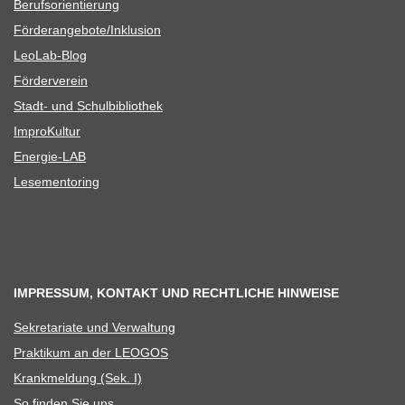
Berufs­ori­en­tie­rung
Förderangebote/​​Inklusion
Leo­Lab-Blog
För­der­ver­ein
Stadt- und Schulbibliothek
Impro­Kul­tur
Ener­­gie-LAB
Lese­men­to­ring
IMPRESSUM, KONTAKT UND RECHTLICHE HINWEISE
Sekre­ta­riate und Verwaltung
Prak­ti­kum an der LEOGOS
Krank­mel­dung (Sek. I)
So fin­den Sie uns