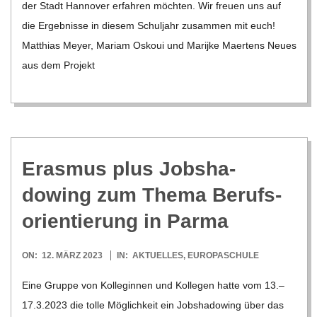
der Stadt Han­no­ver erfah­ren möch­ten. Wir freuen uns auf
die Ergeb­nisse in die­sem Schul­jahr zusam­men mit euch!
Mat­thias Meyer, Mariam Oskoui und Mari­jke Maer­tens Neues
aus dem Pro­jekt
Eras­mus plus Job­sha­
dowing zum Thema Berufs­
ori­en­tie­rung in Parma
2023-
ON:
12. MÄRZ 2023
IN:
AKTUELLES
,
EUROPASCHULE
03-
Eine Gruppe von Kol­le­gin­nen und Kol­le­gen hatte vom 13.–
12
17.3.2023 die tolle Mög­lich­keit ein Job­sha­dowing über das