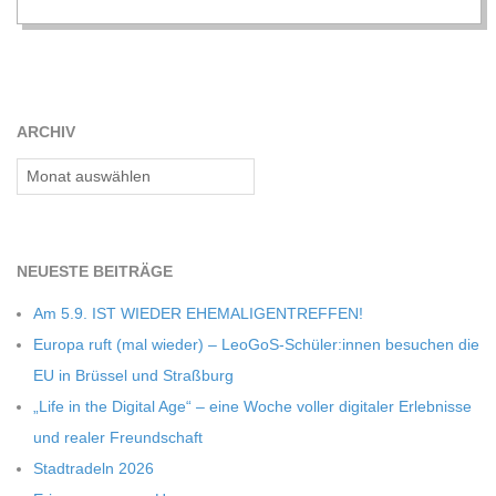
ARCHIV
Archiv
NEU­ESTE BEITRÄGE
Am 5.9. IST WIEDER EHEMALIGENTREFFEN!
Europa ruft (mal wie­der) – LeoGoS-Schüler:innen besu­chen die
EU in Brüs­sel und Straßburg
„Life in the Digi­tal Age“ – eine Woche vol­ler digi­ta­ler Erleb­nisse
und rea­ler Freundschaft
Stadt­ra­deln 2026