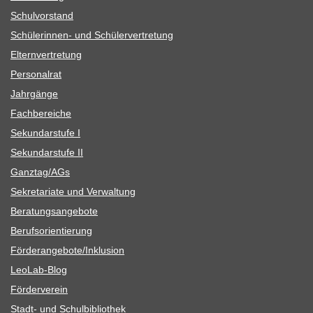
Schul­vor­stand
Schü­le­rin­nen- und Schülervertretung
Eltern­ver­tre­tung
Per­so­nal­rat
Jahr­gänge
Fach­be­rei­che
Sekun­dar­stufe I
Sekun­dar­stufe II
Ganztag/​​AGs
Sekre­ta­riate und Verwaltung
Bera­tungs­an­ge­bote
Berufs­ori­en­tie­rung
Förderangebote/​​Inklusion
Leo­Lab-Blog
För­der­ver­ein
Stadt- und Schulbibliothek