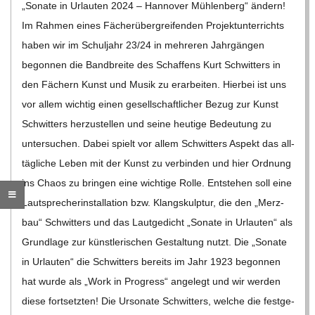
„Sonate in Urlau­ten 2024 – Han­no­ver Müh­len­berg“ ändern!
C
Im Rah­men eines Fächer­über­grei­fen­den Pro­jekt­un­ter­richts
haben wir im Schul­jahr 23/​​24 in meh­re­ren Jahr­gän­gen
H
begon­nen die Band­breite des Schaf­fens Kurt Schwit­ters in
M
den Fächern Kunst und Musik zu erar­bei­ten. Hier­bei ist uns
vor allem wich­tig einen gesell­schaft­li­cher Bezug zur Kunst
I
Schwit­ters her­zu­stel­len und seine heu­tige Bedeu­tung zu
unter­su­chen. Dabei spielt vor allem Schwit­ters Aspekt das all­
D
täg­li­che Leben mit der Kunst zu ver­bin­den und hier Ord­nung
ins Chaos zu brin­gen eine wich­tige Rolle. Ent­ste­hen soll eine
T
Laut­spre­cher­instal­la­tion bzw. Klang­skulp­tur, die den „Merz­
bau“ Schwit­ters und das Laut­ge­dicht „Sonate in Urlau­ten“ als
-
Grund­lage zur künst­le­ri­schen Gestal­tung nutzt. Die „Sonate
in Urlau­ten“ die Schwit­ters bereits im Jahr 1923 begon­nen
S
hat wurde als „Work in Pro­gress“ ange­legt und wir wer­den
diese fort­setz­ten! Die Urso­nate Schwit­ters, wel­che die fest­ge­