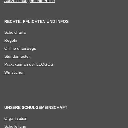
Aus­zeich­nun­gen und Preise
RECHTE, PFLICHTEN UND INFOS
Schul­charta
Regeln
Online unter­wegs
Stun­den­ras­ter
Prak­ti­kum an der LEOGOS
Wir suchen
UNSERE SCHULGEMEINSCHAFT
Orga­ni­sa­tion
Schul­lei­tung