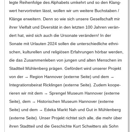
C
legte Rei­hen­folge des Alpha­bets umkehrt und so den Klang­
wert her­vor­tre­ten lässt, wol­len wir um wei­tere Buch­sta­ben /​​
H
Klänge erwei­tern. Denn so wie sich unsere Gesell­schaft mir
ihrer Viel­falt und Diver­si­tät in den letz­ten 100 Jah­ren ver­än­
U
dert hat, wird sich auch die Urso­nate ver­än­dern! In der
Sonate mit Urlau­ten 2024 sol­len die unter­schied­li­che eth­ni­
L
schen, kul­tu­rel­len und reli­giö­sen Erfah­run­gen hör­bar wer­den,
die das Zusam­men­le­ben von jun­gen und alten Men­schen im
E
Stadt­teil Müh­len­berg prä­gen. Geför­dert wird unse­rer Pro­jekt
von der → Region Han­no­ver (externe Seite) und dem →
Inte­gra­ti­ons­bei­rat Rick­lin­gen (externe Seite). Zudem koope­
rie­ren wir mit dem → Spren­gel Museum Han­no­ver (externe
Seite), dem → His­to­ri­schen Museum Han­no­ver (externe
Seite) und dem → Edeka Markt Nah und Gut in Müh­len­berg
(externe Seite). Unser Pro­jekt rich­tet sich alle, die mehr über
ihren Stadt­teil und die Geschichte Kurt Schwit­ters als Sohn