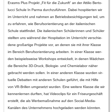
Erasms Plus Pro­jekt „Fit für die Zukunft“ an der Atti­lio Ber­to­
lucci Schule In Parma durch­zu­füh­ren. Dabei hos­pi­tier­ten wir
im Unter­richt und nah­men an Betriebs­be­sich­ti­gun­gen teil, um
zu erfah­ren, wie Berufs­ori­en­tie­rung an der ita­lie­ni­schen
Schule statt­fin­det. Die ita­lie­ni­schen Schü­le­rin­nen und Schü­ler
stell­ten uns wäh­rend der Hos­pi­ta­tion im Unter­richt ver­schie­
dene groß­ar­tige Pro­jekte vor, an denen sie mit ihrer Klasse
im Bereich Berufs­ori­en­tie­rung arbei­ten. In einer Klasse wer­
den bei­spiels­weise Work­shops ent­wi­ckelt, in denen Mäd­chen
die Berei­che 3D-Druck, Bio­­­lo­­gie- und Che­mie­la­bor näher
gebracht wer­den sol­len. In einer ande­ren Klasse wur­den vir­
tu­elle Debat­ten mit ande­ren Schu­len geführt, die mit Hilfe
von VR-Bril­­len umge­setzt wur­den. Eine wei­tere Klasse die wir
ken­nen­ler­nen durf­ten, hat Video­clips für ein Fri­seur­ge­schäft
erstellt, die als Wer­be­maß­nahme auf den Social-Media-
Kanä­­len des Unter­neh­mens hoch­ge­la­den wer­den könn­ten.