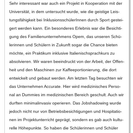
Sehr inter­es­sant war auch ein Pro­jekt in Koope­ra­tion mit der
Uni­ver­si­tät, in dem unter­sucht wurde, wie die geis­tige Leis­
tungs­fä­hig­keit bei Inklu­si­ons­schü­le­rIn­nen durch Sport gestei­
gert wer­den kann. Ein beson­de­res Erleb­nis war die Besich­ti­
gung des Fami­li­en­un­ter­neh­mens Opem, das unse­ren Schü­
le­rin­nen und Schü­lern in Zukunft sogar die Chance bie­ten
möchte, ein Prak­ti­kum inklu­sive Ita­lie­nisch­sprach­kurs zu
absol­vie­ren. Wir waren beein­druckt von der Arbeit, der Offen­
heit und den Maschi­nen zur Kaf­fee­por­tio­nie­rung, die dort
ent­wi­ckelt und gebaut wer­den. Am letz­ten Tag besuch­ten wir
das Unter­neh­men Accu­rate. Hier wird medi­zi­ni­sches Per­so­
nal an Dum­mies im medi­zi­ni­schen Bereich geschult. Auch wir
durf­ten mini­mal­in­va­siv ope­rie­ren. Das Job­sha­dowing wurde
jedoch nicht nur von Betriebs­be­sich­ti­gun­gen und Hos­pi­ta­tio­
nen im Pro­jekt­un­ter­richt geprägt, son­dern es gab auch kul­tu­
relle Höhe­punkte. So haben die Schü­le­rin­nen und Schü­ler