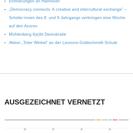
Erin­ne­run­gen an Hannover
„Demo­cracy con­nects: A crea­tive and inter­cul­tu­ral exch­ange” –
Schüler:innen des 8. und 9 Jahr­gangs ver­brin­gen eine Woche
auf den Azoren
Müh­len­berg li(e)bt Demokratie
Aktion „Toter Win­kel“ an der Leonore-Goldschmidt-Schule
AUSGEZEICHNET VERNETZT