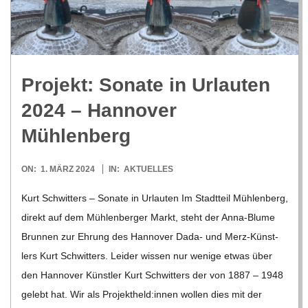
R
E
Pro­jekt: Sonate in Urlau­ten
-
2024 – Han­no­ver
G
Mühlenberg
O
2024-
ON:
1. MÄRZ 2024
IN:
AKTUELLES
03-
Kurt Schwit­ters – Sonate in Urlau­ten Im Stadt­teil Müh­len­berg,
L
01
direkt auf dem Müh­len­ber­ger Markt, steht der Anna-Blume
Brun­nen zur Ehrung des Han­no­ver Dada- und Merz-Küns­t­­
D
lers Kurt Schwit­ters. Lei­der wis­sen nur wenige etwas über
den Han­no­ver Künst­ler Kurt Schwit­ters der von 1887 – 1948
S
gelebt hat. Wir als Projektheld:innen wol­len dies mit der