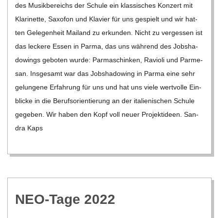
des Musik­be­reichs der Schule ein klas­si­sches Kon­zert mit
Kla­ri­nette, Saxo­fon und Kla­vier für uns gespielt und wir hat­
ten Gele­gen­heit Mai­land zu erkun­den. Nicht zu ver­ges­sen ist
das leckere Essen in Parma, das uns wäh­rend des Job­sha­
dowings gebo­ten wurde: Par­ma­schin­ken, Ravioli und Par­me­
san. Ins­ge­samt war das Job­sha­dowing in Parma eine sehr
gelun­gene Erfah­rung für uns und hat uns viele wert­volle Ein­
bli­cke in die Berufs­ori­en­tie­rung an der ita­lie­ni­schen Schule
gege­ben. Wir haben den Kopf voll neuer Pro­jekt­ideen. San­
dra Kaps
NEO-Tage 2022