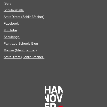
iServ
Schul­aus­fälle
Astra­Di­rect (Schließ­fä­cher)
Face­book
You­Tube
Schul­en­gel
Fair­trade Schools Blog
Mensa (Menü­part­ner)
Astra­Di­rect (Schließ­fä­cher)