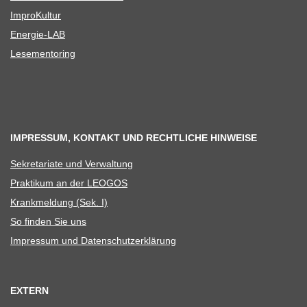
Impro­Kul­tur
Ener­­gie-LAB
Lese­men­to­ring
IMPRESSUM, KONTAKT UND RECHTLICHE HINWEISE
Sekre­ta­riate und Verwaltung
Prak­ti­kum an der LEOGOS
Krank­mel­dung (Sek. I)
So fin­den Sie uns
Impres­sum und Datenschutzerklärung
EXTERN