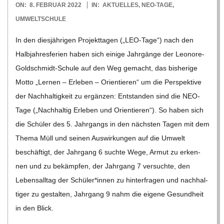
2022-
ON:
8. FEBRUAR 2022
IN:
AKTUELLES
,
NEO-TAGE
,
02-
UMWELTSCHULE
08
In den dies­jäh­ri­gen Pro­jekt­ta­gen („LEO-Tage“) nach den
Halb­jah­res­fe­rien haben sich einige Jahr­gänge der Leo­­nore-
Gol­d­­schmidt-Schule auf den Weg gemacht, das bis­he­rige
Motto „Ler­nen – Erle­ben – Ori­en­tie­ren“ um die Per­spek­tive
der Nach­hal­tig­keit zu ergän­zen: Ent­stan­den sind die NEO-
Tage („Nach­hal­tig Erle­ben und Ori­en­tie­ren“). So haben sich
die Schü­ler des 5. Jahr­gangs in den nächs­ten Tagen mit dem
Thema Müll und sei­nen Aus­wir­kun­gen auf die Umwelt
beschäf­tigt, der Jahr­gang 6 suchte Wege, Armut zu erken­
nen und zu bekämp­fen, der Jahr­gang 7 ver­suchte, den
Lebens­all­tag der Schüler*innen zu hin­ter­fra­gen und nach­hal­
ti­ger zu gestal­ten, Jahr­gang 9 nahm die eigene Gesund­heit
in den Blick.