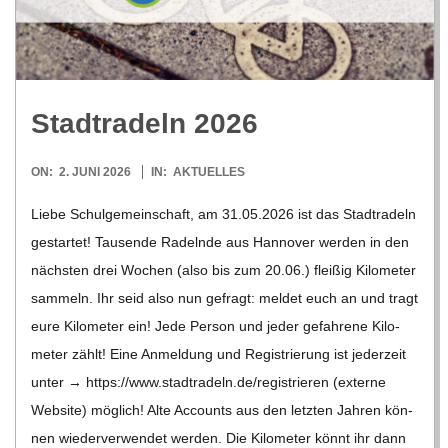
R
E
Stadt­ra­deln 2026
-
2026-
ON:
2. JUNI 2026
IN:
AKTUELLES
G
06-
Liebe Schul­ge­mein­schaft, am 31.05.2026 ist das Stadt­ra­deln
02
gestar­tet! Tau­sende Radelnde aus Han­no­ver wer­den in den
O
nächs­ten drei Wochen (also bis zum 20.06.) flei­ßig Kilo­me­ter
L
sam­meln. Ihr seid also nun gefragt: mel­det euch an und tragt
eure Kilo­me­ter ein! Jede Per­son und jeder gefah­rene Kilo­
D
me­ter zählt! Eine Anmel­dung und Regis­trie­rung ist jeder­zeit
unter → https://​www​.stadt​ra​deln​.de/​r​e​g​i​s​t​r​i​e​ren (externe
S
Web­site) mög­lich! Alte Accounts aus den letz­ten Jah­ren kön­
nen wie­der­ver­wen­det wer­den. Die Kilo­me­ter könnt ihr dann