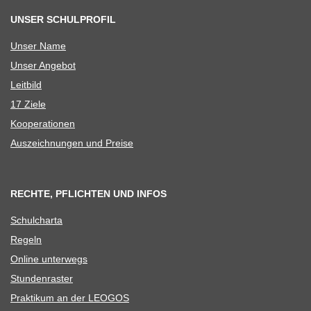
UNSER SCHULPROFIL
Unser Name
Unser Ange­bot
Leit­bild
17 Ziele
Koope­ra­tio­nen
Aus­zeich­nun­gen und Preise
RECHTE, PFLICHTEN UND INFOS
Schul­charta
Regeln
Online unter­wegs
Stun­den­ras­ter
Prak­ti­kum an der LEOGOS