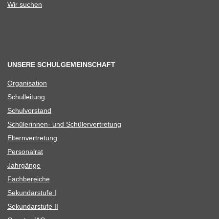
Wir suchen
UNSERE SCHULGEMEINSCHAFT
Orga­ni­sa­tion
Schul­lei­tung
Schul­vor­stand
Schü­le­rin­nen- und Schülervertretung
Eltern­ver­tre­tung
Per­so­nal­rat
Jahr­gänge
Fach­be­rei­che
Sekun­dar­stufe I
Sekun­dar­stufe II