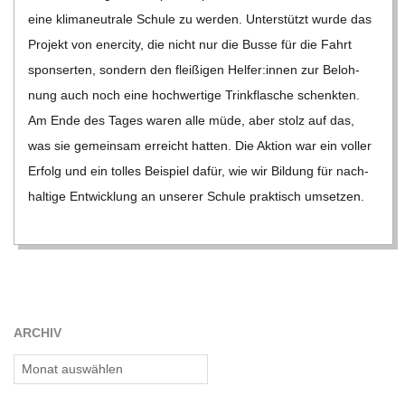
eine kli­ma­neu­trale Schule zu wer­den. Unter­stützt wurde das
Pro­jekt von ener­city, die nicht nur die Busse für die Fahrt
spon­ser­ten, son­dern den flei­ßi­gen Helfer:innen zur Beloh­
nung auch noch eine hoch­wer­tige Trink­fla­sche schenk­ten.
Am Ende des Tages waren alle müde, aber stolz auf das,
was sie gemein­sam erreicht hat­ten. Die Aktion war ein vol­ler
Erfolg und ein tol­les Bei­spiel dafür, wie wir Bil­dung für nach­
hal­tige Ent­wick­lung an unse­rer Schule prak­tisch umset­zen.
ARCHIV
Archiv