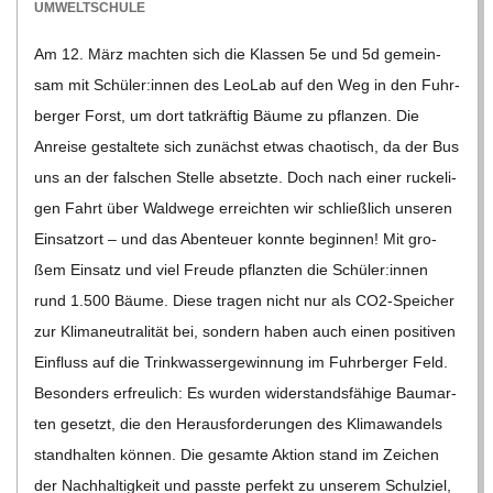
03-
UMWELTSCHULE
13
Am 12. März mach­ten sich die Klas­sen 5e und 5d gemein­
sam mit Schüler:innen des Leo­Lab auf den Weg in den Fuhr­
ber­ger Forst, um dort tat­kräf­tig Bäume zu pflan­zen. Die
Anreise gestal­tete sich zunächst etwas chao­tisch, da der Bus
uns an der fal­schen Stelle absetzte. Doch nach einer rucke­li­
gen Fahrt über Wald­wege erreich­ten wir schließ­lich unse­ren
Ein­satz­ort – und das Aben­teuer konnte begin­nen! Mit gro­
ßem Ein­satz und viel Freude pflanz­ten die Schüler:innen
rund 1.500 Bäume. Diese tra­gen nicht nur als CO2-Spei­­cher
zur Kli­ma­neu­tra­li­tät bei, son­dern haben auch einen posi­ti­ven
Ein­fluss auf die Trink­was­ser­ge­win­nung im Fuhr­ber­ger Feld.
Beson­ders erfreu­lich: Es wur­den wider­stands­fä­hige Baum­ar­
ten gesetzt, die den Her­aus­for­de­run­gen des Kli­ma­wan­dels
stand­hal­ten kön­nen. Die gesamte Aktion stand im Zei­chen
der Nach­hal­tig­keit und passte per­fekt zu unse­rem Schul­ziel,