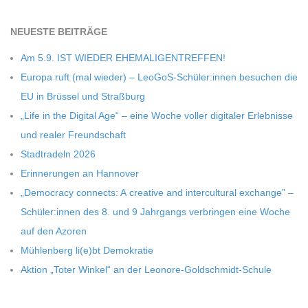
NEU­ESTE BEITRÄGE
Am 5.9. IST WIEDER EHEMALIGENTREFFEN!
Europa ruft (mal wie­der) – LeoGoS-Schüler:innen besu­chen die
EU in Brüs­sel und Straßburg
„Life in the Digi­tal Age“ – eine Woche vol­ler digi­ta­ler Erleb­nisse
und rea­ler Freundschaft
Stadt­ra­deln 2026
Erin­ne­run­gen an Hannover
„Demo­cracy con­nects: A crea­tive and inter­cul­tu­ral exch­ange” –
Schüler:innen des 8. und 9 Jahr­gangs ver­brin­gen eine Woche
auf den Azoren
Müh­len­berg li(e)bt Demokratie
Aktion „Toter Win­kel“ an der Leonore-Goldschmidt-Schule