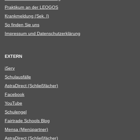
Prak­ti­kum an der LEOGOS
Krank­mel­dung (Sek. I)
So fin­den Sie uns
Impres­sum und Datenschutzerklärung
EXTERN
iServ
Schul­aus­fälle
Astra­Di­rect (Schließ­fä­cher)
Face­book
You­Tube
Schul­en­gel
Fair­trade Schools Blog
Mensa (Menü­part­ner)
Astra­Di­rect (Schließ­fä­cher)