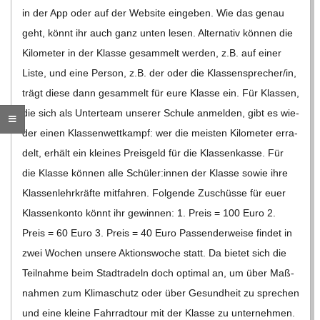
C
in der App oder auf der Web­site ein­ge­ben. Wie das genau
geht, könnt ihr auch ganz unten lesen. Alter­na­tiv kön­nen die
H
Kilo­me­ter in der Klasse gesam­melt wer­den, z.B. auf einer
Liste, und eine Per­son, z.B. der oder die Klassensprecher/​​in,
M
trägt diese dann gesam­melt für eure Klasse ein. Für Klas­sen,
die sich als Unter­team unse­rer Schule anmel­den, gibt es wie­
I
der einen Klas­sen­wett­kampf: wer die meis­ten Kilo­me­ter erra­
delt, erhält ein klei­nes Preis­geld für die Klas­sen­kasse. Für
D
die Klasse kön­nen alle Schüler:innen der Klasse sowie ihre
Klas­sen­lehr­kräfte mit­fah­ren. Fol­gende Zuschüsse für euer
T
Klas­sen­konto könnt ihr gewin­nen: 1. Preis = 100 Euro 2.
Preis = 60 Euro 3. Preis = 40 Euro Pas­sen­der­weise fin­det in
-
zwei Wochen unsere Akti­ons­wo­che statt. Da bie­tet sich die
Teil­nahme beim Stadt­ra­deln doch opti­mal an, um über Maß­
S
nah­men zum Kli­ma­schutz oder über Gesund­heit zu spre­chen
und eine kleine Fahr­rad­tour mit der Klasse zu unter­neh­men.