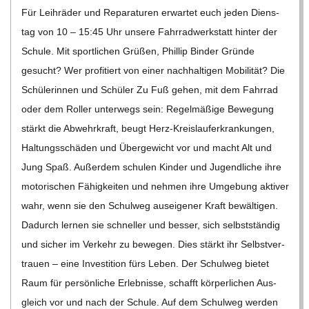
C
Für Leih­rä­der und Repa­ra­tu­ren erwar­tet euch jeden Diens­
tag von 10 – 15:45 Uhr unsere Fahr­rad­werk­statt hin­ter der
H
Schule. Mit sport­li­chen Grü­ßen, Phil­lip Bin­der Gründe
gesucht? Wer pro­fi­tiert von einer nach­hal­ti­gen Mobi­li­tät? Die
U
Schü­le­rin­nen und Schü­ler Zu Fuß gehen, mit dem Fahr­rad
L
oder dem Rol­ler unter­wegs sein: Regel­mä­ßige Bewe­gung
stärkt die Abwehr­kraft, beugt Herz-Kreis­lauf­er­kran­­kun­­gen,
E
Hal­tungs­schä­den und Über­ge­wicht vor und macht Alt und
Jung Spaß. Außer­dem schu­len Kin­der und Jugend­li­che ihre
moto­ri­schen Fähig­kei­ten und neh­men ihre Umge­bung akti­ver
wahr, wenn sie den Schul­weg aus­ei­ge­ner Kraft bewäl­ti­gen.
Dadurch ler­nen sie schnel­ler und bes­ser, sich selbst­stän­dig
und sicher im Ver­kehr zu bewe­gen. Dies stärkt ihr Selbst­ver­
trauen – eine Inves­ti­tion fürs Leben. Der Schul­weg bie­tet
Raum für per­sön­li­che Erleb­nisse, schafft kör­per­li­chen Aus­
gleich vor und nach der Schule. Auf dem Schul­weg wer­den