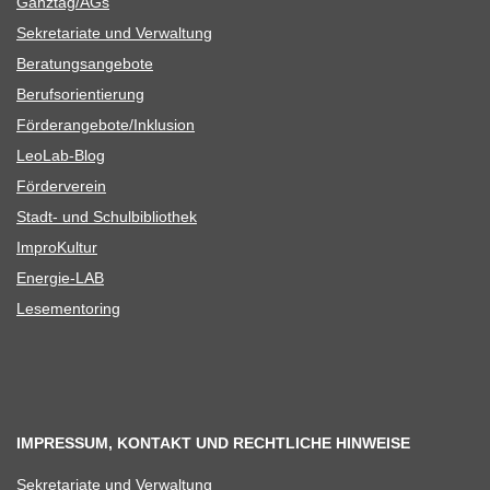
Ganztag/​​AGs
Sekre­ta­riate und Verwaltung
Bera­tungs­an­ge­bote
Berufs­ori­en­tie­rung
Förderangebote/​​Inklusion
Leo­Lab-Blog
För­der­ver­ein
Stadt- und Schulbibliothek
Impro­Kul­tur
Ener­­gie-LAB
Lese­men­to­ring
IMPRESSUM, KONTAKT UND RECHTLICHE HINWEISE
Sekre­ta­riate und Verwaltung