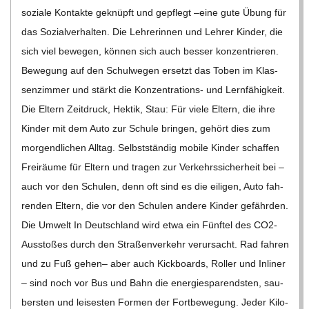
soziale Kon­takte geknüpft und gepflegt –eine gute Übung für
das Sozi­al­ver­hal­ten. Die Leh­re­rin­nen und Leh­rer Kin­der, die
sich viel bewe­gen, kön­nen sich auch bes­ser kon­zen­trie­ren.
Bewe­gung auf den Schul­we­gen ersetzt das Toben im Klas­
sen­zim­mer und stärkt die Kon­­­zen­­tra­­ti­ons- und Lern­fä­hig­keit.
Die Eltern Zeit­druck, Hek­tik, Stau: Für viele Eltern, die ihre
Kin­der mit dem Auto zur Schule brin­gen, gehört dies zum
mor­gend­li­chen All­tag. Selbst­stän­dig mobile Kin­der schaf­fen
Frei­räume für Eltern und tra­gen zur Ver­kehrs­si­cher­heit bei –
auch vor den Schu­len, denn oft sind es die eili­gen, Auto fah­
ren­den Eltern, die vor den Schu­len andere Kin­der gefähr­den.
Die Umwelt In Deutsch­land wird etwa ein Fünf­tel des CO2-
Aus­­s­to­­ßes durch den Stra­ßen­ver­kehr ver­ur­sacht. Rad fah­ren
und zu Fuß gehen– aber auch Kick­boards, Rol­ler und Inli­ner
– sind noch vor Bus und Bahn die ener­gie­spa­rends­ten, sau­
bers­ten und lei­ses­ten For­men der Fort­be­we­gung. Jeder Kilo­