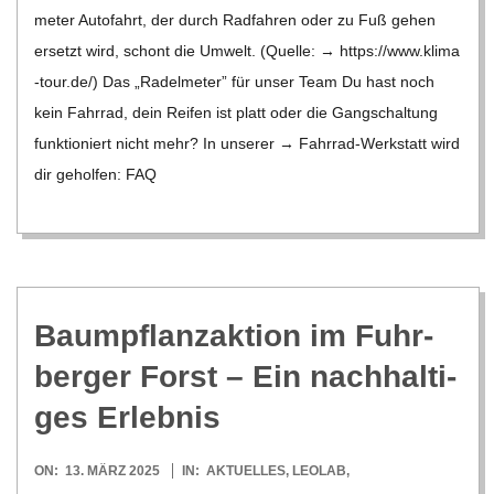
me­ter Auto­fahrt, der durch Rad­fah­ren oder zu Fuß gehen
ersetzt wird, schont die Umwelt. (Quelle: → https://​www​.klima​
-tour​.de/) Das „Radel­me­ter” für unser Team Du hast noch
kein Fahr­rad, dein Rei­fen ist platt oder die Gang­schal­tung
funk­tio­niert nicht mehr? In unse­rer → Fahr­rad-Wer­k­statt wird
dir gehol­fen: FAQ
Baum­pflanz­ak­tion im Fuhr­
ber­ger Forst – Ein nach­hal­ti­
ges Erlebnis
2025-
ON:
13. MÄRZ 2025
IN:
AKTUELLES
,
LEOLAB
,