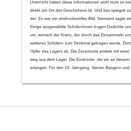
Unter­richt hät­ten diese Infor­ma­tio­nen wohl nicht so 
direkt am Ort des Gesche­hens ist. Und das spie­gelt sich
der. Es war ein ein­drucks­vol­les Bild. Nie­mand sagte e
Einige aus­ge­wählte Schüler/​​innen tru­gen Gedichte und
vor, wonach der Kranz, der durch das Ein­sam­meln von
wei­te­ren Schü­lern zum Denk­mal getra­gen wurde. Dort le
Opfer des Lagers ab. Die Zere­mo­nie endete mit einer
weg aus dem Lager. Die Ein­drü­cke, die wir an die­sem
erlan­gen. Für den 10. Jahr­gang: Ste­ven Ban­gern und 