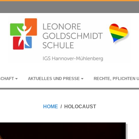
­SCHAFT
AKTU­EL­LES UND PRESSE
RECHTE, PFLICH­TEN 
HOME
HOLOCAUST