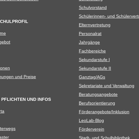
Schul­vor­stand
Schü­le­rin­nen- und Schülerver
SCHULPROFIL
Eltern­ver­tre­tung
ame
Per­so­nal­rat
e­bot
Jahr­gänge
Fach­be­rei­che
Sekun­dar­stufe I
io­nen
Sekun­dar­stufe II
­nun­gen und Preise
Ganztag/​​AGs
Sekre­ta­riate und Verwaltung
Bera­tungs­an­ge­bote
 PFLICHTEN UND INFOS
Berufs­ori­en­tie­rung
rta
Förderangebote/​​Inklusion
Leo­Lab-Blog
ter­wegs
För­der­ver­ein
as­ter
Stadt- und Schulbibliothek