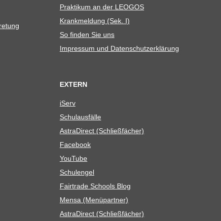
Prak­ti­kum an der LEOGOS
Krank­mel­dung (Sek. I)
tretung
So fin­den Sie uns
Impres­sum und Datenschutzerklärung
EXTERN
iServ
Schul­aus­fälle
Astra­Di­rect (Schließ­fä­cher)
Face­book
You­Tube
Schul­en­gel
Fair­trade Schools Blog
Mensa (Menü­part­ner)
Astra­Di­rect (Schließ­fä­cher)