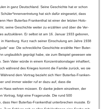
chu­len in ganz Deutsch­land. Seine Geschichte hat er schon
Schüler*innenvertretung hat sich dafür ein­ge­setzt, dass
n Herr Buter­­fas-Fran­ken­­thal ist einer der letz­ten Holo­
cht, seine Geschichte wei­ter zu erzäh­len und über die Ver­
s es auf­zu­klä­ren. Er selbst ist am 16. Januar 1933 gebo­ren,
ter in Ham­burg. Kurz nach sei­ner Ein­schu­lung am Jahre 1938
­jude“ war. Die schreck­li­che Geschichte erzählte Herr Buter­­
 ihn unglaub­lich geprägt habe, sie zum Bei­spiel gewe­sen wie
 Sein Vater würde in einem Kon­zen­tra­ti­ons­la­ger inhaf­tiert,
 Noch wäh­rend des Krie­ges kommt die Fami­lie zurück, wo sie
 Wäh­rend dem Vor­trag bezieht sich Herr Buter­­fas-Fran­ken­­
Immer und immer wie­der ruf er dazu auf, dass die
en Hass weh­ren müs­sen. Er danke jedem ein­zel­nen, der
en Vor­trag, folgt eine Fra­ge­runde. Die rund 500
 dass Herr Buter­­fas-Fran­ken­­thal unter­bre­chen musste. Er
sse. Zum Schluss gab er allen Schüler*innen eine Sache mit: