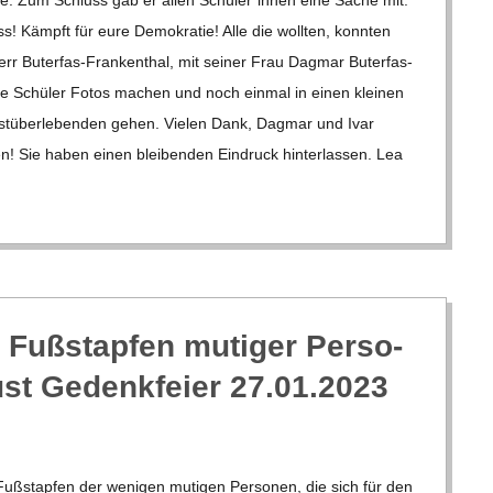
ss! Kämpft für eure Demo­kra­tie! Alle die woll­ten, konn­ten
 Buter­­fas-Fran­ken­­thal, mit sei­ner Frau Dag­mar Buter­­fas-
die Schü­ler Fotos machen und noch ein­mal in einen klei­nen
u­st­über­le­ben­den gehen. Vie­len Dank, Dag­mar und Ivar
n! Sie haben einen blei­ben­den Ein­druck hin­ter­las­sen. Lea
 Fuß­stap­fen muti­ger Per­so­
ust Gedenk­feier 27.01.2023
uß­stap­fen der weni­gen muti­gen Per­so­nen, die sich für den