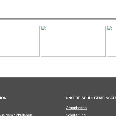
ION
UNSERE SCHULGEMEINSCH
Orga­ni­sa­tion
 aus dem Schulleben
Schul­lei­tung