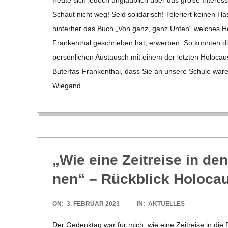
C
Schaut nicht weg! Seid soli­da­risch! Tole­riert kei­nen Ha
H
hin­ter­her das Buch „Von ganz, ganz Unten“ wel­ches Herr
Fran­ken­­thal geschrie­ben hat, erwer­ben. So konn­ten 
U
per­sön­li­chen Aus­tausch mit einem der letz­ten Holo­ca
Buter­­fas-Fran­ken­­thal, dass Sie an unsere Schule ware
L
Wie­gand
E
„Wie eine Zeit­reise in den
nen“ – Rück­blick Holo­ca
2023-
ON:
3. FEBRUAR 2023
IN:
AKTUELLES
02-
Der Gedenk­tag war für mich, wie eine Zeit­reise in die F