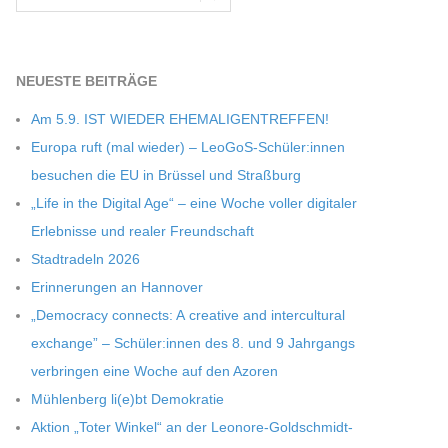
NEU­ESTE BEITRÄGE
Am 5.9. IST WIEDER EHEMALIGENTREFFEN!
Europa ruft (mal wie­der) – LeoGoS-Schüler:innen
besu­chen die EU in Brüs­sel und Straßburg
„Life in the Digi­tal Age“ – eine Woche vol­ler digi­ta­ler
Erleb­nisse und rea­ler Freundschaft
Stadt­ra­deln 2026
Erin­ne­run­gen an Hannover
„Demo­cracy con­nects: A crea­tive and inter­cul­tu­ral
exch­ange” – Schüler:innen des 8. und 9 Jahr­gangs
ver­brin­gen eine Woche auf den Azoren
Müh­len­berg li(e)bt Demokratie
Aktion „Toter Win­kel“ an der Leonore-Goldschmidt-