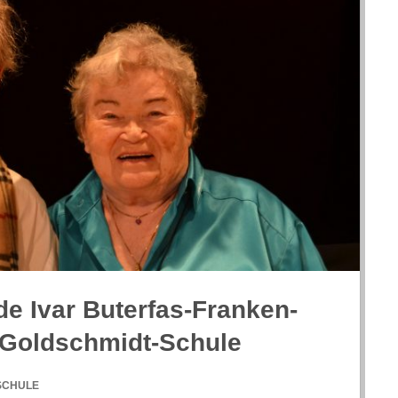
de Ivar Buter­fas-Fran­ken­
-Goldschmidt-Schule
SCHULE