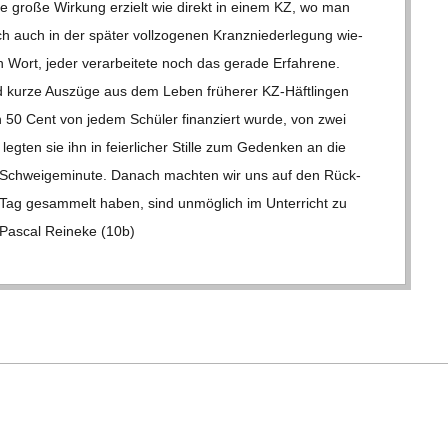
eine große Wir­kung erzielt wie direkt in einem KZ, wo man
 auch in der spä­ter voll­zo­ge­nen Kranz­nie­der­le­gung wie­
in Wort, jeder ver­ar­bei­tete noch das gerade Erfah­rene.
 kurze Aus­züge aus dem Leben frü­he­rer KZ-Häf­t­­lin­­gen
 50 Cent von jedem Schü­ler finan­ziert wurde, von zwei
g­ten sie ihn in fei­er­li­cher Stille zum Geden­ken an die
 Schwei­ge­mi­nute. Danach mach­ten wir uns auf den Rück­
 Tag gesam­melt haben, sind unmög­lich im Unter­richt zu
Pas­cal Rei­neke (10b)