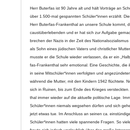
09-
C
Herr Buter­fas ist 90 Jahre alt und hält Vor­träge an S
21
über 1.500-mal gespann­ten Schüler*innen erzählt. Die 
H
Herr Buter­­fas-Fran­ken­­thal an unsere Schule kommt, den
cau­st­über­le­ben­den und er hat sich zur Auf­gabe gema
M
bre­chen der Nazis in der Zeit des Natio­nal­so­zia­lis­mu
als Sohn eines jüdi­schen Vaters und christ­li­cher Mut­
I
musste er die Schule wie­der ver­las­sen, da er ein „Halb
fas-Fran­ken­­thal sehr emo­tio­nal. Eine Geschichte, die
D
in seine Mitschüler*innen ver­folg­ten und ange­zün­de­ten.
wäh­rend die Mut­ter, mit den Kin­dern 1942 flüch­tete.
T
sich in Rui­nen, bis zum Ende des Krie­ges ver­steck­ten.
thal immer wie­der auf die aktu­elle poli­ti­sche Lage. 
-
Schüler*innen nie­mals weg­se­hen dür­fen und sich geh
S
jetzt etwas tue. Im Anschluss an sei­nen ca. ein­stün­di­g
Schüler*innen hat­ten viele span­nende Fra­gen. So viele,
freute sich jedoch unglaub­lich über das große Inter­e