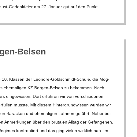
­caust-Geden­k­­feier am 27. Januar gut auf den Punkt.
ergen-Belsen
 10. Klas­sen der Leo­­nore-Gol­d­­schmidt-Schule, die Mög­
es ehe­ma­li­gen KZ Ber­­gen-Bel­­sen zu bekom­men. Nach
 ein­ge­wie­sen. Dort erfuh­ren wir von ver­schie­de­nen
rfül­len musste. Mit die­sem Hin­ter­grund­wis­sen wur­den wir
e­nen Bara­cken und ehe­ma­li­gen Latri­nen geführt. Neben­bei
en Anmer­kun­gen über den bru­ta­len All­tag der Gefan­ge­nen.
imes kon­fron­tiert und das ging vie­len wirk­lich nah. Im