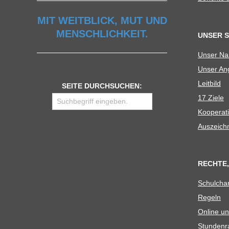
MIT WEITBLICK, MUT UND
MENSCHLICHKEIT.
UNSER 
Unser N
Unser Ang
Leit­bild
SEITE DURCHSUCHEN:
17 Ziele
Koope­ra­t
Aus­zeich
RECHTE,
Schul­cha
Regeln
Online un
Stun­den­r