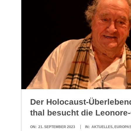
R
E
-
G
O
L
Der Holo­caust-Über­le­ben
D
thal besucht die Leonore
S
2023-
ON:
21. SEPTEMBER 2023
IN:
AKTUELLES
,
EUROPA