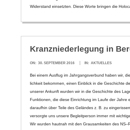
03
Wider­stand ein­setz­ten. Diese Worte brin­gen die Holo­
Kranz­nie­der­le­gung in B
2016-
ON:
30. SEPTEMBER 2016
IN:
AKTUELLES
09-
Bei einem Aus­flug im Jahr­gangs­ver­bund haben wir, die
30
lich­keit bekom­men, einen Ein­blick in die Geschichte d
unse­rer Ankunft wur­den wir in die Geschichte des Lagers
Funk­tio­nen, die diese Ein­rich­tung im Laufe der Jahre e
dar­auf­hin über Teile des Gelän­des z. B. zu ein­ge­ris­s
ver­sorgte uns unsere Begleit­per­son immer mit wich­ti­g
Wir wur­den haut­nah mit den Grau­sam­kei­ten des NS–Reg