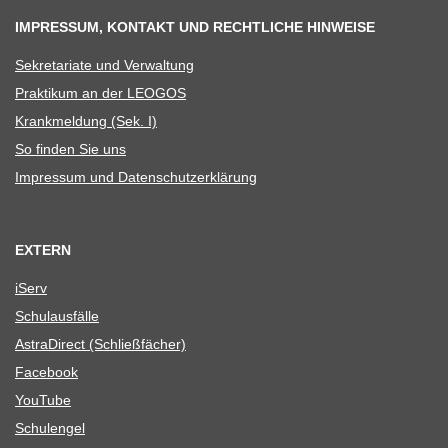
IMPRESSUM, KONTAKT UND RECHTLICHE HINWEISE
Sekre­ta­riate und Verwaltung
Prak­ti­kum an der LEOGOS
Krank­mel­dung (Sek. I)
So fin­den Sie uns
Impres­sum und Datenschutzerklärung
EXTERN
iServ
Schul­aus­fälle
Astra­Di­rect (Schließ­fä­cher)
Face­book
You­Tube
Schul­en­gel