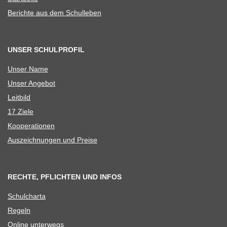
Berichte aus dem Schulleben
UNSER SCHULPROFIL
Unser Name
Unser Ange­bot
Leit­bild
17 Ziele
Koope­ra­tio­nen
Aus­zeich­nun­gen und Preise
RECHTE, PFLICHTEN UND INFOS
Schul­charta
Regeln
Online unter­wegs