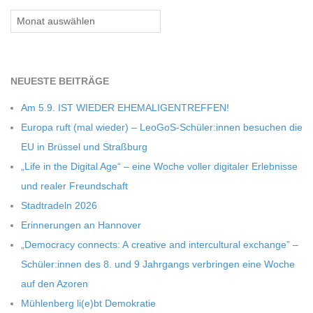
C
Archiv
H
U
NEU­ESTE BEITRÄGE
Am 5.9. IST WIEDER EHEMALIGENTREFFEN!
L
Europa ruft (mal wie­der) – LeoGoS-Schüler:innen besu­chen die
EU in Brüs­sel und Straßburg
E
„Life in the Digi­tal Age“ – eine Woche vol­ler digi­ta­ler Erleb­nisse
und rea­ler Freundschaft
Stadt­ra­deln 2026
Erin­ne­run­gen an Hannover
„Demo­cracy con­nects: A crea­tive and inter­cul­tu­ral exch­ange” –
Schüler:innen des 8. und 9 Jahr­gangs ver­brin­gen eine Woche
auf den Azoren
Müh­len­berg li(e)bt Demokratie