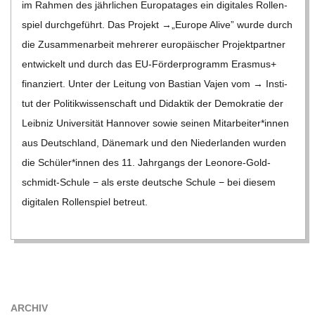
im Rah­men des jähr­li­chen Euro­pa­ta­ges ein digi­ta­les Rol­len­
C
spiel durch­ge­führt. Das Pro­jekt →„Europe Alive” wurde durch
die Zusam­men­ar­beit meh­re­rer euro­päi­scher Pro­jekt­part­ner
H
ent­wi­ckelt und durch das EU-För­­der­­pro­­gramm Eras­mus+
finan­ziert. Unter der Lei­tung von Bas­tian Vajen vom → Insti­
M
tut der Poli­tik­wis­sen­schaft und Didak­tik der Demo­kra­tie der
I
Leib­niz Uni­ver­si­tät Han­no­ver sowie sei­nen Mitarbeiter*innen
aus Deutsch­land, Däne­mark und den Nie­der­lan­den wur­den
D
die Schüler*innen des 11. Jahr­gangs der Leo­­nore-Gol­d­­
schmidt-Schule − als erste deut­sche Schule − bei die­sem
T
digi­ta­len Rol­len­spiel betreut.
-
S
ARCHIV