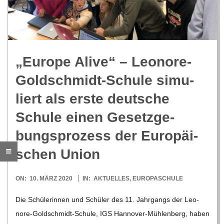
R
E
„Europe Alive“ – Leo­nore-
-
Gold­schmidt-Schule simu­
G
liert als erste deut­sche
Schule einen Gesetz­ge­
O
bungs­pro­zess der Euro­päi­
L
schen Union
D
2020-
ON:
10. MÄRZ 2020
IN:
AKTUELLES
,
EUROPASCHULE
03-
Die Schü­le­rin­nen und Schü­ler des 11. Jahr­gangs der Leo­­
S
10
nore-Gol­d­­schmidt-Schule, IGS Han­­no­­ver-Müh­­len­­berg, haben