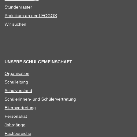
Stun­den­ras­ter
Prak­ti­kum an der LEOGOS
Wir suchen
UNSERE SCHULGEMEINSCHAFT
Orga­ni­sa­tion
Schul­lei­tung
Schul­vor­stand
Schü­le­rin­nen- und Schülervertretung
Eltern­ver­tre­tung
Per­so­nal­rat
Jahr­gänge
Fach­be­rei­che