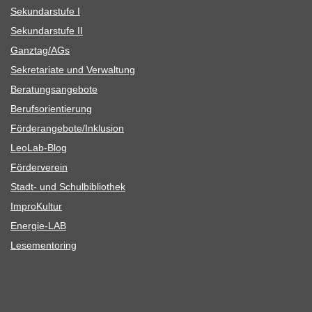
Sekun­dar­stufe I
Sekun­dar­stufe II
Ganztag/​​AGs
Sekre­ta­riate und Verwaltung
Bera­tungs­an­ge­bote
Berufs­ori­en­tie­rung
Förderangebote/​​Inklusion
Leo­Lab-Blog
För­der­ver­ein
Stadt- und Schulbibliothek
Impro­Kul­tur
Ener­­gie-LAB
Lese­men­to­ring