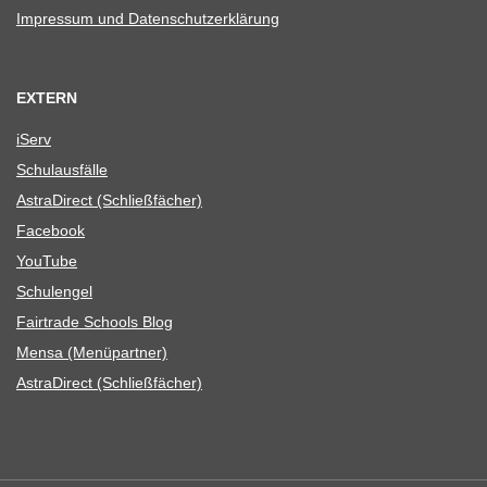
Impres­sum und Datenschutzerklärung
EXTERN
iServ
Schul­aus­fälle
Astra­Di­rect (Schließ­fä­cher)
Face­book
You­Tube
Schul­en­gel
Fair­trade Schools Blog
Mensa (Menü­part­ner)
Astra­Di­rect (Schließ­fä­cher)