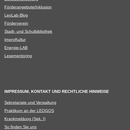
Förderangebote/​​Inklusion
Leo­Lab-Blog
För­der­ver­ein
Stadt- und Schulbibliothek
Impro­Kul­tur
Ener­­gie-LAB
Lese­men­to­ring
IMPRESSUM, KONTAKT UND RECHTLICHE HINWEISE
Sekre­ta­riate und Verwaltung
Prak­ti­kum an der LEOGOS
Krank­mel­dung (Sek. I)
So fin­den Sie uns