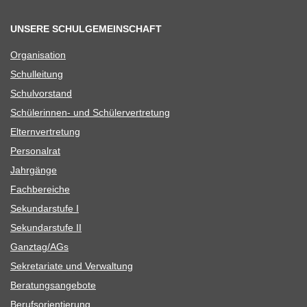
UNSERE SCHULGEMEINSCHAFT
Orga­ni­sa­tion
Schul­lei­tung
Schul­vor­stand
Schü­le­rin­nen- und Schülervertretung
Eltern­ver­tre­tung
Per­so­nal­rat
Jahr­gänge
Fach­be­rei­che
Sekun­dar­stufe I
Sekun­dar­stufe II
Ganztag/​​AGs
Sekre­ta­riate und Verwaltung
Bera­tungs­an­ge­bote
Berufs­ori­en­tie­rung