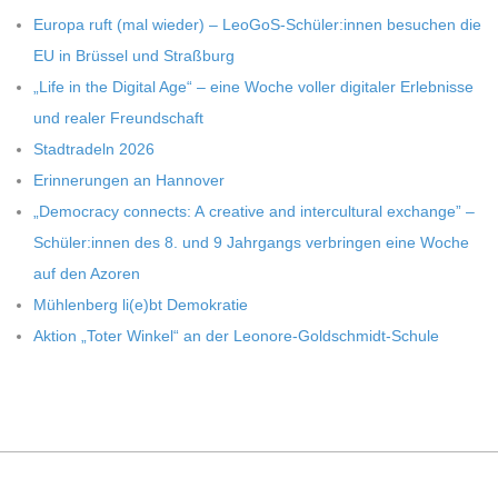
Europa ruft (mal wie­der) – LeoGoS-Schüler:innen besu­chen die
EU in Brüs­sel und Straßburg
„Life in the Digi­tal Age“ – eine Woche vol­ler digi­ta­ler Erleb­nisse
und rea­ler Freundschaft
Stadt­ra­deln 2026
Erin­ne­run­gen an Hannover
„Demo­cracy con­nects: A crea­tive and inter­cul­tu­ral exch­ange” –
Schüler:innen des 8. und 9 Jahr­gangs ver­brin­gen eine Woche
auf den Azoren
Müh­len­berg li(e)bt Demokratie
Aktion „Toter Win­kel“ an der Leonore-Goldschmidt-Schule