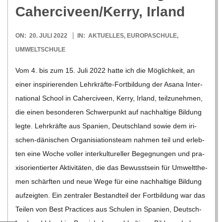
O
Caherciveen/​Kerry, Irland
R
2022-
ON:
20. JULI 2022
IN:
AKTUELLES
,
EUROPASCHULE
,
07-
E
UMWELTSCHULE
20
Vom 4. bis zum 15. Juli 2022 hatte ich die Mög­lich­keit, an
-
einer inspi­rie­ren­den Lehr­­kräfte-For­t­­bil­­dung der Asana Inter­
na­tio­nal School in Caher­ci­veen, Kerry, Irland, teil­zu­neh­men,
G
die einen beson­de­ren Schwer­punkt auf nach­hal­tige Bil­dung
legte. Lehr­kräfte aus Spa­nien, Deutsch­land sowie dem iri­­
O
schen-däni­­schen Orga­nisia­ti­ons­team nah­men teil und erleb­
ten eine Woche vol­ler inter­kul­tu­rel­ler Begeg­nun­gen und pra­
L
xis­ori­en­tier­ter Akti­vi­tä­ten, die das Bewusst­sein für Umwelt­the­
men schärf­ten und neue Wege für eine nach­hal­tige Bil­dung
D
auf­zeig­ten. Ein zen­tra­ler Bestand­teil der Fort­bil­dung war das
Tei­len von Best Prac­ti­ces aus Schu­len in Spa­nien, Deutsch­
S