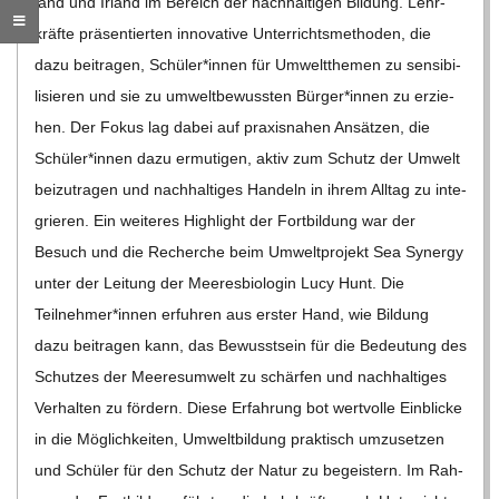
land und Irland im Bereich der nach­hal­ti­gen Bil­dung. Lehr­
C
kräfte prä­sen­tier­ten inno­va­tive Unter­richts­me­tho­den, die
dazu bei­tra­gen, Schüler*innen für Umwelt­the­men zu sen­si­bi­
H
li­sie­ren und sie zu umwelt­be­wuss­ten Bürger*innen zu erzie­
hen. Der Fokus lag dabei auf pra­xis­na­hen Ansät­zen, die
M
Schüler*innen dazu ermu­ti­gen, aktiv zum Schutz der Umwelt
bei­zu­tra­gen und nach­hal­ti­ges Han­deln in ihrem All­tag zu inte­
I
grie­ren. Ein wei­te­res High­light der Fort­bil­dung war der
Besuch und die Recher­che beim Umwelt­pro­jekt Sea Syn­ergy
D
unter der Lei­tung der Mee­res­bio­lo­gin Lucy Hunt. Die
Teilnehmer*innen erfuh­ren aus ers­ter Hand, wie Bil­dung
T
dazu bei­tra­gen kann, das Bewusst­sein für die Bedeu­tung des
Schut­zes der Mee­res­um­welt zu schär­fen und nach­hal­ti­ges
-
Ver­hal­ten zu för­dern. Diese Erfah­rung bot wert­volle Ein­bli­cke
in die Mög­lich­kei­ten, Umwelt­bil­dung prak­tisch umzu­set­zen
S
und Schü­ler für den Schutz der Natur zu begeis­tern. Im Rah­