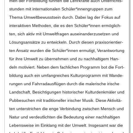
men der Fort­bil­dung führ­ten die Lehr­kräfte auch Unter­richts­
C
stun­den mit inter­na­tio­na­len Schüler*innengruppen zum
Thema Umwelt­be­wusst­sein durch. Dabei lag der Fokus auf
H
inter­ak­ti­ven Metho­den, die es den Schüler*innen ermög­lich­
ten, sich aktiv mit Umwelt­fra­gen aus­ein­an­der­zu­set­zen und
U
Lösungs­an­sätze zu ent­wi­ckeln. Durch die­sen pra­xis­ori­en­tier­
ten Ansatz wur­den die Schüler*innen ermu­tigt, Ver­ant­wor­tung
L
für ihre Umwelt zu über­neh­men und zu nach­hal­ti­gem Han­
deln moti­viert. Neben dem fach­li­chen Pro­gramm bot die Fort­
E
bil­dung auch ein umfang­rei­ches Kul­tur­pro­gramm mit Wan­de­
run­gen und Fahr­rad­aus­flü­gen durch die male­ri­sche iri­sche
Land­schaft, Besich­ti­gun­gen his­to­ri­scher Kul­tur­denk­mä­ler und
Pub­be­su­chen mit tra­di­tio­nel­ler iri­scher Musik. Diese Akti­vi­tä­
ten unter­stri­chen die enge Ver­bin­dung zwi­schen Mensch und
Natur und ver­deut­lich­ten die Bedeu­tung einer nach­hal­ti­gen
Lebens­weise im Ein­klang mit der Umwelt. Ins­ge­samt war die