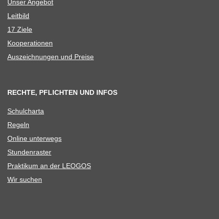
Unser Ange­bot
Leit­bild
17 Ziele
Koope­ra­tio­nen
Aus­zeich­nun­gen und Preise
RECHTE, PFLICHTEN UND INFOS
Schul­charta
Regeln
Online unter­wegs
Stun­den­ras­ter
Prak­ti­kum an der LEOGOS
Wir suchen