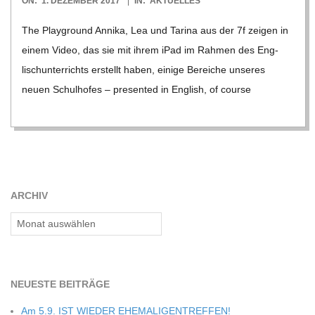
ON:
1. DEZEMBER 2017
IN:
AKTUELLES
12-
The Play­ground Annika, Lea und Tarina aus der 7f zei­gen in
01
einem Video, das sie mit ihrem iPad im Rah­men des Eng­
lisch­un­ter­richts erstellt haben, einige Berei­che unse­res
neuen Schul­ho­fes – pre­sen­ted in Eng­lish, of course
ARCHIV
Archiv
NEU­ESTE BEITRÄGE
Am 5.9. IST WIEDER EHEMALIGENTREFFEN!