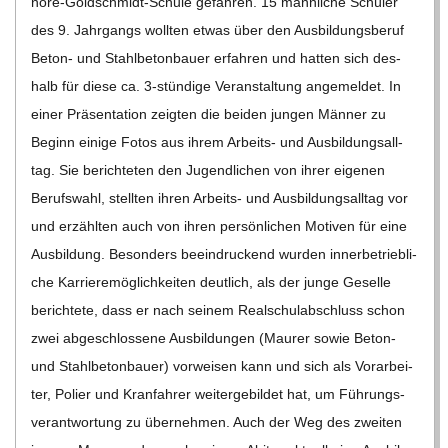
nore-Gol­d­­schmidt-Schule gefah­ren. 15 männ­li­che Schü­ler
C
des 9. Jahr­gangs woll­ten etwas über den Aus­bil­dungs­be­ruf
Beton- und Stahl­be­ton­bauer erfah­ren und hat­ten sich des­
H
halb für diese ca. 3‑stündige Ver­an­stal­tung ange­mel­det. In
einer Prä­sen­ta­tion zeig­ten die bei­den jun­gen Män­ner zu
M
Beginn einige Fotos aus ihrem Arbeits- und Aus­bil­dungs­all­
tag. Sie berich­te­ten den Jugend­li­chen von ihrer eige­nen
I
Berufs­wahl, stell­ten ihren Arbeits- und Aus­bil­dungs­all­tag vor
und erzähl­ten auch von ihren per­sön­li­chen Moti­ven für eine
D
Aus­bil­dung. Beson­ders beein­dru­ckend wur­den inner­be­trieb­li­
T
che Kar­rie­re­mög­lich­kei­ten deut­lich, als der junge Geselle
berich­tete, dass er nach sei­nem Real­schul­ab­schluss schon
-
zwei abge­schlos­sene Aus­bil­dun­gen (Mau­rer sowie Beton-
und Stahl­be­ton­bauer) vor­wei­sen kann und sich als Vor­ar­bei­
S
ter, Polier und Kran­fah­rer wei­ter­ge­bil­det hat, um Füh­rungs­
ver­ant­wor­tung zu über­neh­men. Auch der Weg des zwei­ten