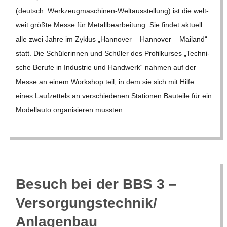
02
(deutsch: Wer­k­­zeu­g­­ma­­schi­­nen-Wel­t­aus­s­tel­­lung) ist die welt­
weit größte Messe für Metall­be­ar­bei­tung. Sie fin­det aktu­ell
alle zwei Jahre im Zyklus „Han­no­ver – Han­no­ver – Mai­land“
statt. Die Schü­le­rin­nen und Schü­ler des Pro­fil­kur­ses „Tech­ni­
sche Berufe in Indus­trie und Hand­werk“ nah­men auf der
Messe an einem Work­shop teil, in dem sie sich mit Hilfe
eines Lauf­zet­tels an ver­schie­de­nen Sta­tio­nen Bau­teile für ein
Modell­auto orga­ni­sie­ren muss­ten.
Besuch bei der BBS 3 –
Versorgungstechnik/​
Anlagenbau