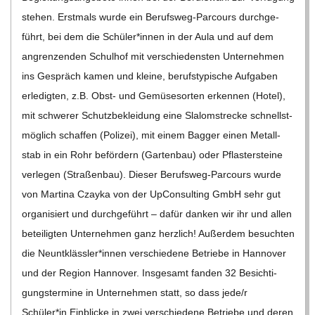
ste­hen. Erst­mals wurde ein Berufs­­­weg-Par­­cours durch­ge­
führt, bei dem die Schüler*innen in der Aula und auf dem
angren­zen­den Schul­hof mit ver­schie­dens­ten Unter­neh­men
ins Gespräch kamen und kleine, berufs­ty­pi­sche Auf­ga­ben
erle­dig­ten, z.B. Obst- und Gemü­se­sor­ten erken­nen (Hotel),
mit schwe­rer Schutz­be­klei­dung eine Sla­lom­stre­cke schnellst­
mög­lich schaf­fen (Poli­zei), mit einem Bag­ger einen Metall­
stab in ein Rohr beför­dern (Gar­ten­bau) oder Pflas­ter­steine
ver­le­gen (Stra­ßen­bau). Die­ser Berufs­­­weg-Par­­cours wurde
von Mar­tina Czayka von der UpCon­sul­ting GmbH sehr gut
orga­ni­siert und durch­ge­führt – dafür dan­ken wir ihr und allen
betei­lig­ten Unter­neh­men ganz herz­lich! Außer­dem besuch­ten
die Neuntklässler*innen ver­schie­dene Betriebe in Han­no­ver
und der Region Han­no­ver. Ins­ge­samt fan­den 32 Besich­ti­
gungs­ter­mine in Unter­neh­men statt, so dass jede/​​r
Schüler*in Ein­bli­cke in zwei ver­schie­dene Betriebe und deren