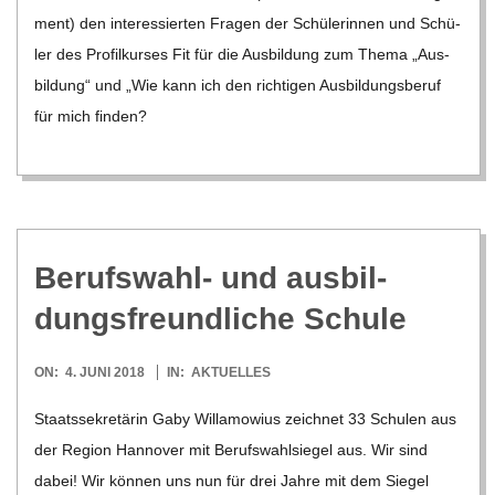
ment) den inter­es­sier­ten Fra­gen der Schü­le­rin­nen und Schü­
ler des Pro­fil­kur­ses Fit für die Aus­bil­dung zum Thema „Aus­
bil­dung“ und „Wie kann ich den rich­ti­gen Aus­bil­dungs­be­ruf
für mich fin­den?
Berufs­wahl- und aus­bil­
dungs­freund­li­che Schule
2018-
ON:
4. JUNI 2018
IN:
AKTUELLES
06-
Staats­se­kre­tä­rin Gaby Will­a­mo­wius zeich­net 33 Schu­len aus
04
der Region Han­no­ver mit Berufs­wahl­sie­gel aus. Wir sind
dabei! Wir kön­nen uns nun für drei Jahre mit dem Sie­gel