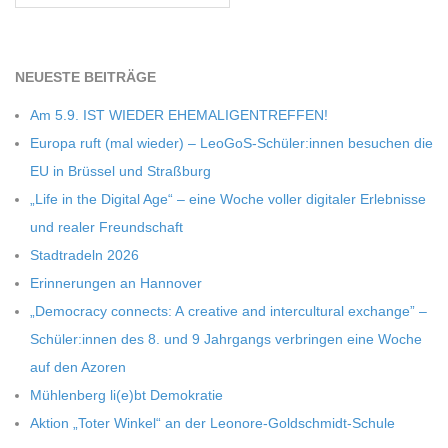
NEU­ESTE BEITRÄGE
Am 5.9. IST WIEDER EHEMALIGENTREFFEN!
Europa ruft (mal wie­der) – LeoGoS-Schüler:innen besu­chen die
EU in Brüs­sel und Straßburg
„Life in the Digi­tal Age“ – eine Woche vol­ler digi­ta­ler Erleb­nisse
und rea­ler Freundschaft
Stadt­ra­deln 2026
Erin­ne­run­gen an Hannover
„Demo­cracy con­nects: A crea­tive and inter­cul­tu­ral exch­ange” –
Schüler:innen des 8. und 9 Jahr­gangs ver­brin­gen eine Woche
auf den Azoren
Müh­len­berg li(e)bt Demokratie
Aktion „Toter Win­kel“ an der Leonore-Goldschmidt-Schule