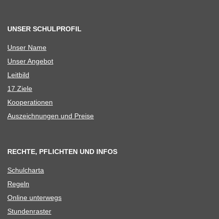
UNSER SCHULPROFIL
Unser Name
Unser Ange­bot
Leit­bild
17 Ziele
Koope­ra­tio­nen
Aus­zeich­nun­gen und Preise
RECHTE, PFLICHTEN UND INFOS
Schul­charta
Regeln
Online unter­wegs
Stun­den­ras­ter