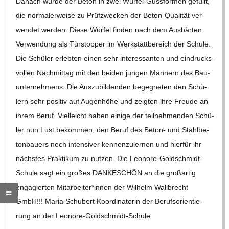
Danach wurde der Beton in zwei Wür­­fel-Gus­s­­for­­men gefüllt,
die nor­ma­ler­weise zu Prüf­zwe­cken der Beton-Qua­­li­­tät ver­
wen­det wer­den. Diese Wür­fel fin­den nach dem Aus­här­ten
Ver­wen­dung als Tür­stop­per im Werk­statt­be­reich der Schule.
Die Schü­ler erleb­ten einen sehr inter­es­san­ten und ein­drucks­
vol­len Nach­mit­tag mit den bei­den jun­gen Män­nern des Bau­
un­ter­neh­mens. Die Aus­zu­bil­den­den begeg­ne­ten den Schü­
lern sehr posi­tiv auf Augen­höhe und zeig­ten ihre Freude an
ihrem Beruf. Viel­leicht haben einige der teil­neh­men­den Schü­
ler nun Lust bekom­men, den Beruf des Beton- und Stahl­be­
ton­bau­ers noch inten­si­ver ken­nen­zu­ler­nen und hier­für ihr
nächs­tes Prak­ti­kum zu nut­zen. Die Leo­­nore-Gol­d­­schmidt-
Schule sagt ein gro­ßes DANKESCHÖN an die groß­ar­tig
enga­gier­ten Mitarbeiter*innen der Wil­helm Wall­brecht
GmbH!!! Maria Schu­bert Koor­di­na­to­rin der Berufs­ori­en­tie­
rung an der Leo­nore-Gold­schmidt-Schule