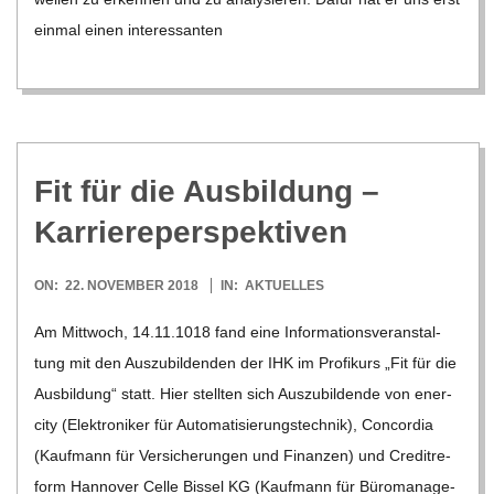
Fit für die Aus­bil­dung –
Karriereperspektiven
2018-
ON:
22. NOVEMBER 2018
IN:
AKTUELLES
11-
Am Mitt­woch, 14.11.1018 fand eine Infor­ma­ti­ons­ver­an­stal­
22
tung mit den Aus­zu­bil­den­den der IHK im Pro­fi­kurs „Fit für die
Aus­bil­dung“ statt. Hier stell­ten sich Aus­zu­bil­dende von ener­
city (Elek­tro­ni­ker für Auto­ma­ti­sie­rungs­tech­nik), Con­cor­dia
(Kauf­mann für Ver­si­che­run­gen und Finan­zen) und Cre­dit­re­
form Han­no­ver Celle Bis­sel KG (Kauf­mann für Büro­ma­nage­