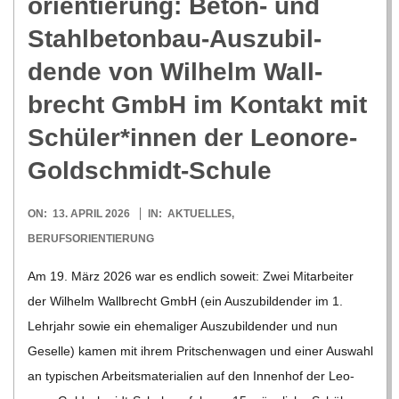
ori­en­tie­rung: Beton- und
R
Stahl­be­ton­bau-Aus­zu­bil­
dende von Wil­helm Wall­
E
brecht GmbH im Kon­takt mit
-
Schüler*innen der Leonore-
Goldschmidt-Schule
G
2026-
ON:
13. APRIL 2026
IN:
AKTUELLES
,
O
04-
BERUFSORIENTIERUNG
13
L
Am 19. März 2026 war es end­lich soweit: Zwei Mit­ar­bei­ter
der Wil­helm Wall­brecht GmbH (ein Aus­zu­bil­den­der im 1.
D
Lehr­jahr sowie ein ehe­ma­li­ger Aus­zu­bil­den­der und nun
Geselle) kamen mit ihrem Prit­schen­wa­gen und einer Aus­wahl
S
an typi­schen Arbeits­ma­te­ria­lien auf den Innen­hof der Leo­­