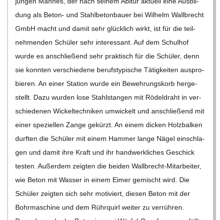
C
jun­gen Man­nes, der nach sei­nem Abitur aktu­ell eine Aus­bil­
dung als Beton- und Stahl­be­ton­bauer bei Wil­helm Wall­brecht
H
GmbH macht und damit sehr glück­lich wirkt, ist für die teil­
neh­men­den Schü­ler sehr inter­es­sant. Auf dem Schul­hof
U
wurde es anschlie­ßend sehr prak­tisch für die Schü­ler, denn
sie konn­ten ver­schie­dene berufs­ty­pi­sche Tätig­kei­ten aus­pro­
L
bie­ren. An einer Sta­tion wurde ein Beweh­rungs­korb her­ge­
stellt. Dazu wur­den lose Stahl­stan­gen mit Rödel­draht in ver­
E
schie­de­nen Wickel­tech­ni­ken umwi­ckelt und anschlie­ßend mit
einer spe­zi­el­len Zange gekürzt. An einem dicken Holz­bal­ken
durf­ten die Schü­ler mit einem Ham­mer lange Nägel ein­schla­
gen und damit ihre Kraft und ihr hand­werk­li­ches Geschick
tes­ten. Außer­dem zeig­ten die bei­den Wal­l­­b­recht-Mit­ar­­bei­­ter,
wie Beton mit Was­ser in einem Eimer gemischt wird. Die
Schü­ler zeig­ten sich sehr moti­viert, die­sen Beton mit der
Bohr­ma­schine und dem Rühr­quirl wei­ter zu ver­rüh­ren.