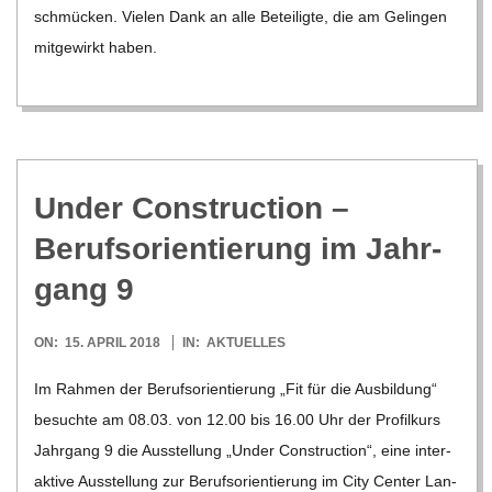
schmü­cken. Vie­len Dank an alle Betei­ligte, die am Gelin­gen
mit­ge­wirkt haben.
Under Con­s­truc­tion –
Berufs­ori­en­tie­rung im Jahr­
gang 9
2018-
ON:
15. APRIL 2018
IN:
AKTUELLES
04-
Im Rah­men der Berufs­ori­en­tie­rung „Fit für die Aus­bil­dung“
15
besuchte am 08.03. von 12.00 bis 16.00 Uhr der Pro­fil­kurs
Jahr­gang 9 die Aus­stel­lung „Under Con­s­truc­tion“, eine inter­
ak­tive Aus­stel­lung zur Berufs­ori­en­tie­rung im City Cen­ter Lan­