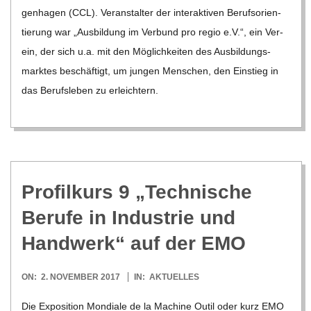
gen­ha­gen (CCL). Ver­an­stal­ter der inter­ak­ti­ven Berufs­ori­en­
tie­rung war „Aus­bil­dung im Ver­bund pro regio e.V.“, ein Ver­
ein, der sich u.a. mit den Mög­lich­kei­ten des Aus­bil­dungs­
mark­tes beschäf­tigt, um jun­gen Men­schen, den Ein­stieg in
das Berufs­le­ben zu erleich­tern.
Pro­fil­kurs 9 „Tech­ni­sche
Berufe in Indus­trie und
Hand­werk“ auf der EMO
2017-
ON:
2. NOVEMBER 2017
IN:
AKTUELLES
11-
Die Expo­si­tion Mon­diale de la Machine Outil oder kurz EMO