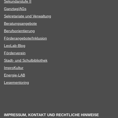
Sekun­dar­stufe II
Ganztag/​​AGs
Sekre­ta­riate und Verwaltung
Bera­tungs­an­ge­bote
Berufs­ori­en­tie­rung
Förderangebote/​​Inklusion
Leo­Lab-Blog
För­der­ver­ein
Stadt- und Schulbibliothek
Impro­Kul­tur
Ener­­gie-LAB
Lese­men­to­ring
IMPRESSUM, KONTAKT UND RECHTLICHE HINWEISE