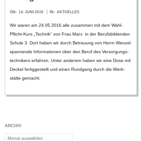
2016-
ON:
14. JUNI 2016
IN:
AKTUELLES
06-
Wir waren am 24.05.2016 alle zusam­men mit dem Wahl-
14
Pflicht-Kurs „Tech­nik“ von Frau Marx in der Berufs­bil­den­den
Schule 3. Dort haben wir durch Betreu­ung von Herrn Wen­zel
span­nende Informa­tionen über den Beruf des Ver­sor­gungs­
tech­ni­kers erfah­ren. Unter ande­rem haben wir eine Dose mit
Deckel fer­tig­ge­stellt und einen Rund­gang durch die Werk­
stätte gemacht.
ARCHIV
Archiv