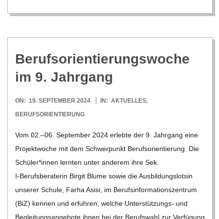
Berufs­ori­en­tie­rungs­wo­che
im 9. Jahrgang
2024-
ON:
19. SEPTEMBER 2024
IN:
AKTUELLES
,
09-
BERUFSORIENTIERUNG
19
Vom 02.–06. Sep­tem­ber 2024 erlebte der 9. Jahr­gang eine
Pro­jekt­wo­che mit dem Schwer­punkt Berufs­ori­en­tie­rung. Die
Schüler*innen lern­ten unter ande­rem ihre Sek.
I‑Berufsberaterin Bir­git Blume sowie die Aus­bil­dungs­lot­sin
unse­rer Schule, Farha Asisi, im Berufs­in­for­ma­ti­ons­zen­trum
(BiZ) ken­nen und erfuh­ren, wel­che Unter­­stü­t­­zungs- und
Beglei­tungs­an­ge­bote ihnen bei der Berufs­wahl zur Ver­fü­gung