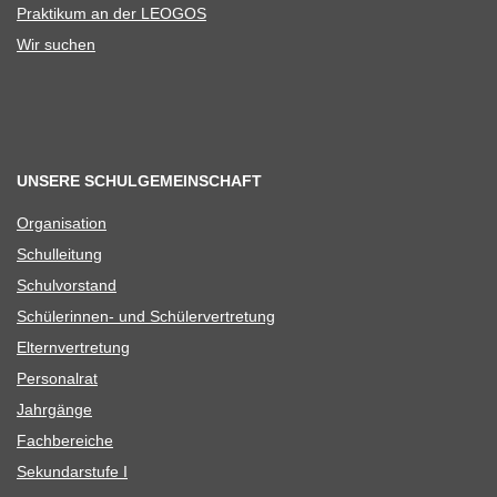
Prak­ti­kum an der LEOGOS
Wir suchen
UNSERE SCHULGEMEINSCHAFT
Orga­ni­sa­tion
Schul­lei­tung
Schul­vor­stand
Schü­le­rin­nen- und Schülervertretung
Eltern­ver­tre­tung
Per­so­nal­rat
Jahr­gänge
Fach­be­rei­che
Sekun­dar­stufe I