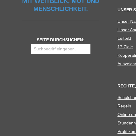
MIT WEITBLICK, MUT UND
MENSCHLICHKEIT.
UNSER 
Unser N
Unser Ang
Leit­bild
SEITE DURCHSUCHEN:
17 Ziele
Koope­ra­t
Aus­zeich
RECHTE,
Schul­cha
Regeln
Online un
Stun­den­r
Prak­ti­