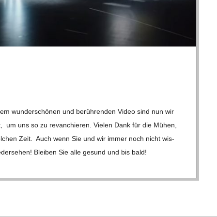
Ihrem wun­der­schö­nen und berüh­ren­den Video sind nun wir
t, um uns so zu revan­chie­ren. Vie­len Dank für die Mühen,
 sol­chen Zeit. Auch wenn Sie und wir immer noch nicht wis­
e­der­se­hen! Blei­ben Sie alle gesund und bis bald!