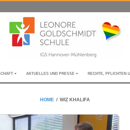
­SCHAFT
AKTU­EL­LES UND PRESSE
RECHTE, PFLICH­TEN 
HOME
WIZ KHALIFA