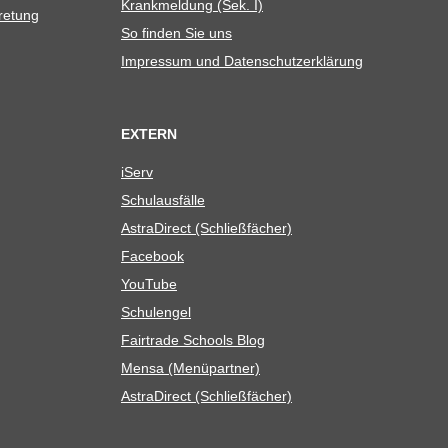
Krank­mel­dung (Sek. I)
tretung
So fin­den Sie uns
Impres­sum und Datenschutzerklärung
EXTERN
iServ
Schul­aus­fälle
Astra­Di­rect (Schließ­fä­cher)
Face­book
You­Tube
Schul­en­gel
Fair­trade Schools Blog
Mensa (Menü­part­ner)
Astra­Di­rect (Schließ­fä­cher)