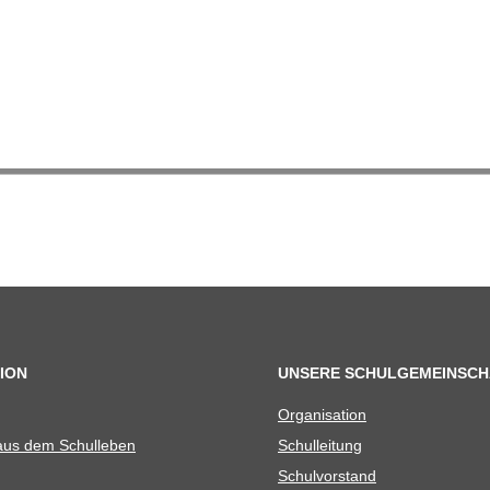
ION
UNSERE SCHULGEMEINSCH
Orga­ni­sa­tion
 aus dem Schulleben
Schul­lei­tung
Schul­vor­stand