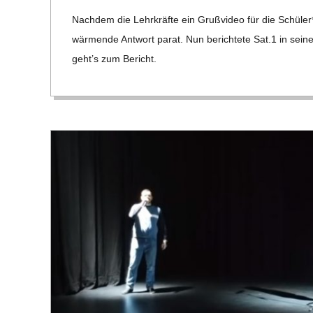
04-
C
Nach­dem die Lehr­kräfte ein Gruß­vi­deo für die Schüler
28
wär­mende Ant­wort parat. Nun berich­tete Sat.1 in sei­
H
geht’s zum Bericht.
M
I
D
T
-
S