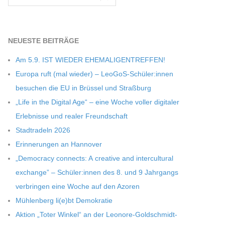
NEU­ESTE BEITRÄGE
Am 5.9. IST WIEDER EHEMALIGENTREFFEN!
Europa ruft (mal wie­der) – LeoGoS-Schüler:innen
besu­chen die EU in Brüs­sel und Straßburg
„Life in the Digi­tal Age“ – eine Woche vol­ler digi­ta­ler
Erleb­nisse und rea­ler Freundschaft
Stadt­ra­deln 2026
Erin­ne­run­gen an Hannover
„Demo­cracy con­nects: A crea­tive and inter­cul­tu­ral
exch­ange” – Schüler:innen des 8. und 9 Jahr­gangs
ver­brin­gen eine Woche auf den Azoren
Müh­len­berg li(e)bt Demokratie
Aktion „Toter Win­kel“ an der Leonore-Goldschmidt-