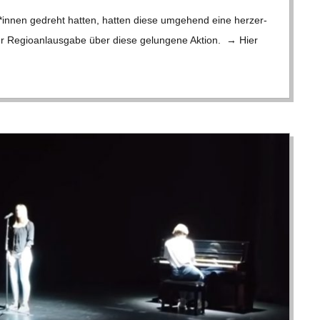
*innen gedreht hat­ten, hat­ten diese umge­hend eine herz­er­
ner Regio­anlaus­gabe über diese gelun­gene Aktion. → Hier