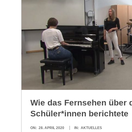
R
E
-
G
O
L
Wie das Fern­se­hen über 
D
Schüler*innen berichtete
S
2020-
ON:
28. APRIL 2020
IN:
AKTUELLES