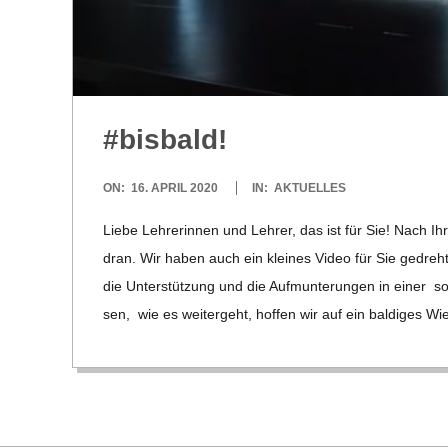
C
H
U
#bis­bald!
L
2020-
ON:
16. APRIL 2020
IN:
AKTUELLES
E
04-
Liebe Leh­re­rin­nen und Leh­rer, das ist für Sie! Nach 
16
dran. Wir haben auch ein klei­nes Video für Sie gedreh
die Unter­stüt­zung und die Auf­mun­te­run­gen in einer
sen, wie es wei­ter­geht, hof­fen wir auf ein bal­di­ges Wi