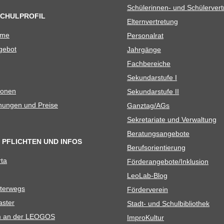
Schü­le­rin­nen- und Schülerver
SCHULPROFIL
Eltern­ver­tre­tung
ame
Per­so­nal­rat
e­bot
Jahr­gänge
Fach­be­rei­che
Sekun­dar­stufe I
io­nen
Sekun­dar­stufe II
­nun­gen und Preise
Ganztag/​​AGs
Sekre­ta­riate und Verwaltung
Bera­tungs­an­ge­bote
 PFLICHTEN UND INFOS
Berufs­ori­en­tie­rung
rta
Förderangebote/​​Inklusion
Leo­Lab-Blog
ter­wegs
För­der­ver­ein
as­ter
Stadt- und Schulbibliothek
kum an der LEOGOS
Impro­Kul­tur