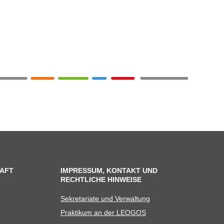
AFT
IMPRESSUM, KONTAKT UND
RECHTLICHE HINWEISE
Sekre­ta­riate und Verwaltung
Prak­ti­kum an der LEOGOS