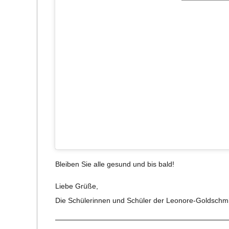
C
H
U
L
E
Blei­ben Sie alle gesund und bis bald!
Liebe Grüße,
Die Schü­le­rin­nen und Schü­ler der Leonore-Goldschm