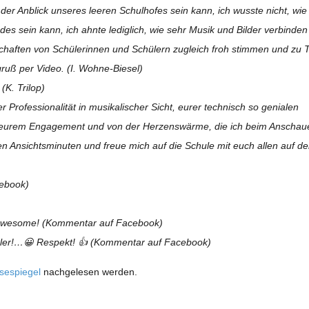
der Anblick unse­res lee­ren Schul­ho­fes sein kann, ich wusste nicht, wie
des sein kann, ich ahnte ledig­lich, wie sehr Musik und Bil­der ver­bin­den
schaf­ten von Schü­le­rin­nen und Schü­lern zugleich froh stim­men und zu 
­gruß per Video. (I. Wohne-Biesel)
(K. Trilop)
­fes­sio­na­li­tät in musi­ka­li­scher Sicht, eurer tech­nisch so genia­len
on eurem Enga­ge­ment und von der Her­zens­wärme, die ich beim Anscha
en Ansichts­mi­nu­ten und freue mich auf die Schule mit euch allen auf d
cebook)
awe­some! (Kom­men­tar auf Facebook)
ler!…
😀
Respekt!
👍 (Kom­men­tar auf Facebook)
se­spie­gel
nach­ge­le­sen werden.