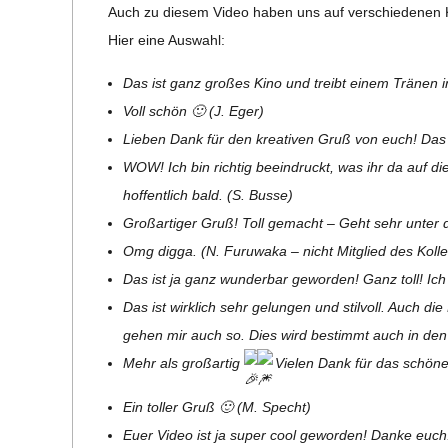
Auch zu die­sem Video haben uns auf ver­schie­de­nen Ka
Hier eine Auswahl:
Das ist ganz gro­ßes Kino und treibt einem Trä­nen 
Voll schön 🙂 (J. Eger)
Lie­ben Dank für den krea­ti­ven Gruß von euch! Das 
WOW! Ich bin rich­tig beein­druckt, was ihr da auf di
hof­fent­lich bald. (S. Busse)
Groß­ar­ti­ger Gruß! Toll gemacht – Geht sehr unter 
Omg digga. (N. Furu­waka – nicht Mit­glied des Koll
Das ist ja ganz wun­der­bar gewor­den! Ganz toll! 
Das ist wirk­lich sehr gelun­gen und stil­voll. Auch die
gehen mir auch so. Dies wird bestimmt auch in den N
Mehr als groß­ar­tig
Vie­len Dank für das schön
Ein tol­ler Gruß 🙂 (M. Specht)
Euer Video ist ja super cool gewor­den! Danke euch