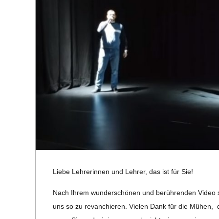
R
E
-
G
O
L
Liebe Leh­re­rin­nen und Leh­rer, das ist für Sie!
D
Nach Ihrem wun­der­schö­nen und berüh­ren­den Video s
S
uns so zu revan­chie­ren. Vie­len Dank für die Mühen, d