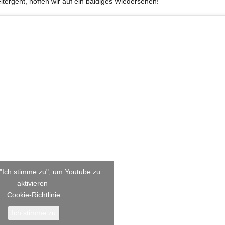
er­geht, hof­fen wir auf ein bal­di­ges Wiedersehen!
 "Ich stimme zu", um Youtube zu
aktivieren
Coo­kie-Richt­li­nie
Ich stimme zu