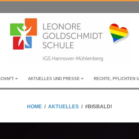
­SCHAFT
AKTU­EL­LES UND PRESSE
RECHTE, PFLICH­TEN 
HOME
AKTUELLES
#BISBALD!