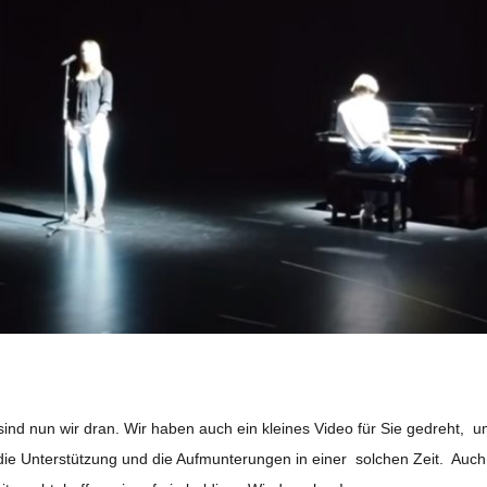
ind nun wir dran. Wir haben auch ein klei­nes Video für Sie gedreht, 
ie Unter­stüt­zung und die Auf­mun­te­run­gen in einer sol­chen Zeit. Auch