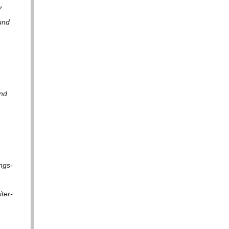
z
 und
und
ungs­
­ter­