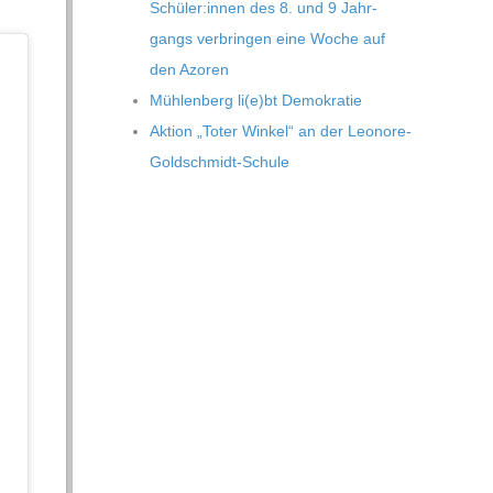
Schüler:innen des 8. und 9 Jahr­
gangs ver­brin­gen eine Woche auf
den Azoren
Müh­len­berg li(e)bt Demokratie
Aktion „Toter Win­kel“ an der Leonore-
Goldschmidt-Schule