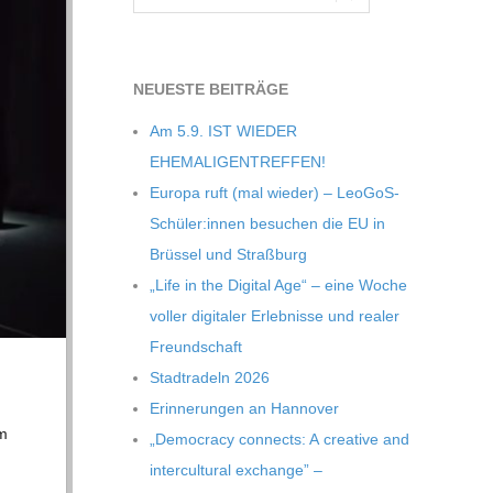
NEU­ESTE BEITRÄGE
Am 5.9. IST WIEDER
EHEMALIGENTREFFEN!
Europa ruft (mal wie­der) – LeoGoS-
Schüler:innen besu­chen die EU in
Brüs­sel und Straßburg
„Life in the Digi­tal Age“ – eine Woche
vol­ler digi­ta­ler Erleb­nisse und rea­ler
Freundschaft
Stadt­ra­deln 2026
Erin­ne­run­gen an Hannover
um
„Demo­cracy con­nects: A crea­tive and
inter­cul­tu­ral exch­ange” –