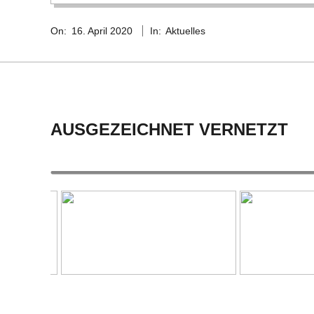
2020-
On:
16. April 2020
In:
Aktuelles
04-
16
AUSGEZEICHNET VERNETZT