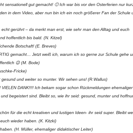
sen­sa­tio­nell gut gemacht! 🙂 Ich war bis vor den Oster­fe­rien nur kur
n­den in dem Video, aber nun bin ich ein noch grö­ße­rer Fan der Schule
ch echt gerührt – da merkt man erst, wie sehr man den All­tag und euch
d hof­fent­lich bis bald. (N. Kitzel)
i­chende Bot­schaft! (E. Breves)
AR­TIG gemacht… Jetzt weiß ich, warum ich so gerne zur Schule gehe 
­fent­lich 😉 (M. Bode)
atuschke-Fricke)
t gesund und wei­ter so mun­ter. Wir sehen uns! (R.Wallus)
t!!! VIELEN DANK!!!! Ich bekam sogar schon Rück­mel­dun­gen ehe­ma­li­ger
und begeis­tert sind. Bleibt so, wie ihr seid: gesund, mun­ter und hoff­n
ön für die echt krea­ti­ven und lus­ti­gen Ideen- ihr seid super. Bleibt wei
euch wie­der haben. (K. Kitzki)
haben. (H. Mül­ler, ehe­ma­li­ger didak­ti­scher Leiter)