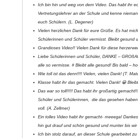
Ich bin hin und weg von dem Video. Das habt ihr echt 
Ver­tre­tungs­leh­rer an der Schule und kenne nie­ma
euch Schü­lern. (L. Degener)
Vie­len herz­li­chen Dank für eure Grüße. Es hat mi
Schü­le­rin­nen und Schü­ler ver­misst. Bleibt gesund un
Gran­dio­ses Video!! Vie­len Dank für diese herz­er­we
Liebe Schü­le­rin­nen und Schü­ler, DANKE – GROß­
alle so ver­misse. # Bleibt alle gesund! Bis bald – hof
Wie toll ist das denn!!!! Vie­len, vie­len Dank! (T. M
Klasse habt ihr das gemacht. Vie­len Dank! 😀 Bleib
Das war so toll!!!!! Das habt ihr groß­ar­tig gemach
Schü­ler und Schü­le­rin­nen, die das gese­hen haben 
voll. (A. Zellmer)
Ein tol­les Video habt ihr gemacht- meeega! Dan­ke­sch
hin gut drauf und schön gesund und mun­ter bis wir 
Ich bin stolz dar­auf, an die­ser Schule gear­bei­tet zu 