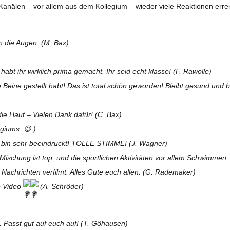
nä­len – vor allem aus dem Kol­le­gium – wie­der viele Reak­tio­nen errei
in die Augen. (M. Bax)
habt ihr wirk­lich prima gemacht. Ihr seid echt klasse! (F. Rawolle)
e Beine gestellt habt! Das ist total schön gewor­den! Bleibt gesund und b
die Haut – Vie­len Dank dafür! (C. Bax)
egiums. 😉 )
Ich bin sehr beein­druckt! TOLLE STIMME! (J. Wagner)
 Mischung ist top, und die sport­li­chen Akti­vi­tä­ten vor allem Schwim­men
ach­rich­ten ver­filmt. Alles Gute euch allen. (G. Rademaker)
e Video
(A. Schröder)
. Passt gut auf euch auf! (T. Göhausen)