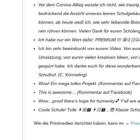
Vor dem Corona-All­tag wusste ich nicht, wie trau­rig 
bedrü­ckend die Ansicht unse­res lee­ren Schul­ge­bäu­
kön­nen, ab heute weiß ich, wie sehr lie­be­volle Bot­
nen rüh­ren kön­nen. Vie­len Dank für euren Schü­ler
Ich habe nur ein Wort dafür: PREMIUM !!! 🤩🤙🏻🥳 
Ich bin sehr beein­druckt von eurem Video. Von eurer Pro
Umset­zung, von euren vie­len krea­ti­ven Ideen, v
gespürt habe. Ich danke euch für diese wun­der­ba­r
Schul­hof. (C. Körmeling)
Wow! Ein mega tol­les Pro­jekt. (Kom­men­tar auf Fa
This is awe­some… (Kom­men­tar auf Facebook)
Wow…proof there’s hope for huma­nity
💕
Y’all are 
Coole Schule! Tolle
👩🏼‍🏫
👨🏻‍🏫
…
😎
Klasse Schü­
Wie die Print­me­dien berich­tet haben, kann im →
Pres­