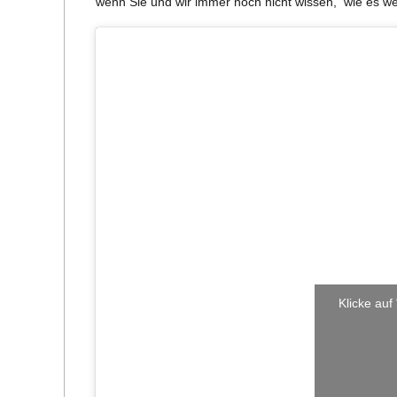
wenn Sie und wir immer noch nicht wis­sen, wie es wei­t
C
H
M
I
D
T
-
Klicke auf
S