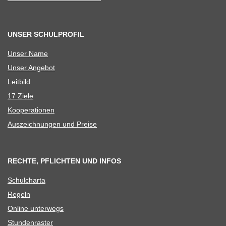
UNSER SCHULPROFIL
Unser Name
Unser Ange­bot
Leit­bild
17 Ziele
Koope­ra­tio­nen
Aus­zeich­nun­gen und Preise
RECHTE, PFLICHTEN UND INFOS
Schul­charta
Regeln
Online unter­wegs
Stun­den­ras­ter