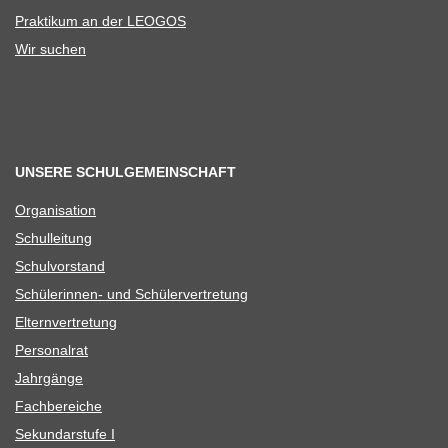
Prak­ti­kum an der LEOGOS
Wir suchen
UNSERE SCHULGEMEINSCHAFT
Orga­ni­sa­tion
Schul­lei­tung
Schul­vor­stand
Schü­le­rin­nen- und Schülervertretung
Eltern­ver­tre­tung
Per­so­nal­rat
Jahr­gänge
Fach­be­rei­che
Sekun­dar­stufe I