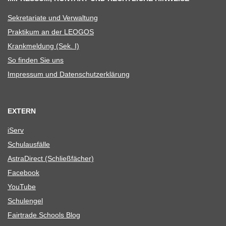
Sekre­ta­riate und Verwaltung
Prak­ti­kum an der LEOGOS
Krank­mel­dung (Sek. I)
So fin­den Sie uns
Impres­sum und Datenschutzerklärung
EXTERN
iServ
Schul­aus­fälle
Astra­Di­rect (Schließ­fä­cher)
Face­book
You­Tube
Schul­en­gel
Fair­trade Schools Blog