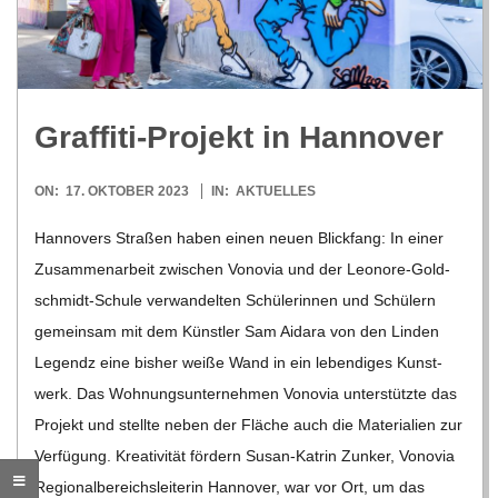
R
E
Graf­fiti-Pro­jekt in Hannover
-
2023-
ON:
17. OKTOBER 2023
IN:
AKTUELLES
G
10-
Han­no­vers Stra­ßen haben einen neuen Blick­fang: In einer
17
Zusam­men­ar­beit zwi­schen Von­o­via und der Leo­­nore-Gol­d­­
O
schmidt-Schule ver­wan­del­ten Schü­le­rin­nen und Schü­lern
L
gemein­sam mit dem Künst­ler Sam Aidara von den Lin­den
Legendz eine bis­her weiße Wand in ein leben­di­ges Kunst­
D
werk. Das Woh­nungs­un­ter­neh­men Von­o­via unter­stützte das
Pro­jekt und stellte neben der Flä­che auch die Mate­ria­lien zur
S
Ver­fü­gung. Krea­ti­vi­tät för­dern Susan-Kat­rin Zun­ker, Von­o­via
Regio­nal­be­reichs­lei­te­rin Han­no­ver, war vor Ort, um das