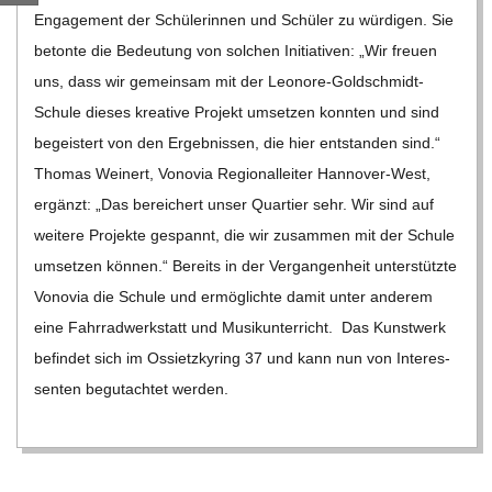
C
Enga­ge­ment der Schü­le­rin­nen und Schü­ler zu wür­di­gen. Sie
betonte die Bedeu­tung von sol­chen Initia­ti­ven: „Wir freuen
H
uns, dass wir gemein­sam mit der Leo­­nore-Gol­d­­schmidt-
Schule die­ses krea­tive Pro­jekt umset­zen konn­ten und sind
M
begeis­tert von den Ergeb­nis­sen, die hier ent­stan­den sind.“
Tho­mas Wei­nert, Von­o­via Regio­nal­lei­ter Han­­no­­ver-West,
I
ergänzt: „Das berei­chert unser Quar­tier sehr. Wir sind auf
wei­tere Pro­jekte gespannt, die wir zusam­men mit der Schule
D
umset­zen kön­nen.“ Bereits in der Ver­gan­gen­heit unter­stützte
Von­o­via die Schule und ermög­lichte damit unter ande­rem
T
eine Fahr­rad­werk­statt und Musik­un­ter­richt. Das Kunst­werk
befin­det sich im Ossietz­ky­ring 37 und kann nun von Inter­es­
-
sen­ten begut­ach­tet wer­den.
S