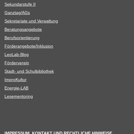
Sekun­dar­stufe II
Ganztag/​​AGs
Sekre­ta­riate und Verwaltung
Bera­tungs­an­ge­bote
Berufs­ori­en­tie­rung
Förderangebote/​​Inklusion
Leo­Lab-Blog
För­der­ver­ein
Stadt- und Schulbibliothek
Impro­Kul­tur
Ener­­gie-LAB
Lese­men­to­ring
IMPRESSUM, KONTAKT UND RECHTLICHE HINWEISE