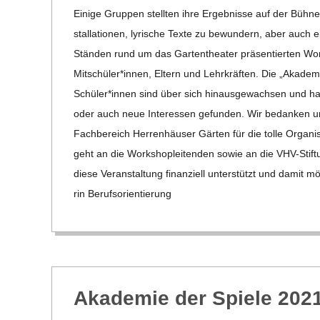
C
Einige Grup­pen stell­ten ihre Ergeb­nisse auf der Bühne 
stal­la­tio­nen, lyri­sche Texte zu bewun­dern, aber auch
H
Stän­den rund um das Gar­ten­thea­ter prä­sen­tier­ten Wor
Mitschüler*innen, Eltern und Lehr­kräf­ten. Die „Aka­de­mi
U
Schüler*innen sind über sich hin­aus­ge­wach­sen und h
L
oder auch neue Inter­es­sen gefun­den. Wir bedan­ken un
Fach­be­reich Her­ren­häu­ser Gär­ten für die tolle Orga­ni
E
geht an die Work­shop­lei­ten­den sowie an die VHV-Stif­­tu
diese Ver­an­stal­tung finan­zi­ell unter­stützt und dami
rin Berufs­ori­en­tie­rung
Aka­de­mie der Spiele 202