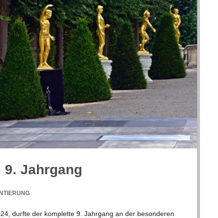
m 9. Jahrgang
NTIERUNG
24, durfte der kom­plette 9. Jahr­gang an der beson­de­ren