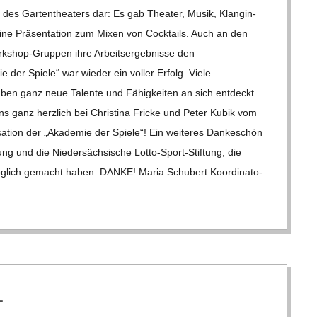
des Gar­ten­thea­ters dar: Es gab Thea­ter, Musik, Klang­in­
 eine Prä­sen­ta­tion zum Mixen von Cock­tails. Auch an den
k­­shop-Grup­­pen ihre Arbeits­er­geb­nisse den
e der Spiele“ war wie­der ein vol­ler Erfolg. Viele
aben ganz neue Talente und Fähig­kei­ten an sich ent­deckt
s ganz herz­lich bei Chris­tina Fri­cke und Peter Kubik vom
­sa­tion der „Aka­de­mie der Spiele“! Ein wei­te­res Dan­ke­schön
ng und die Nie­der­säch­si­sche Lotto-Sport-Stif­­tung, die
t mög­lich gemacht haben. DANKE! Maria Schu­bert Koor­di­na­to­
1