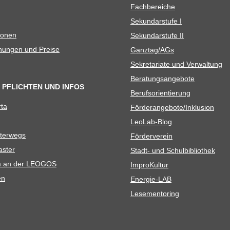
Fach­be­rei­che
Sekun­dar­stufe I
io­nen
Sekun­dar­stufe II
­nun­gen und Preise
Ganztag/​​AGs
Sekre­ta­riate und Verwaltung
Bera­tungs­an­ge­bote
 PFLICHTEN UND INFOS
Berufs­ori­en­tie­rung
rta
Förderangebote/​​Inklusion
Leo­Lab-Blog
ter­wegs
För­der­ver­ein
as­ter
Stadt- und Schulbibliothek
kum an der LEOGOS
Impro­Kul­tur
en
Ener­­gie-LAB
Lese­men­to­ring