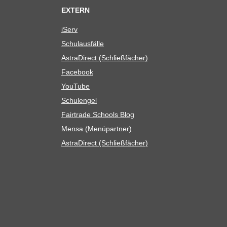
EXTERN
iServ
Schul­aus­fälle
Astra­Di­rect (Schließ­fä­cher)
Face­book
You­Tube
Schul­en­gel
Fair­trade Schools Blog
Mensa (Menü­part­ner)
Astra­Di­rect (Schließ­fä­cher)