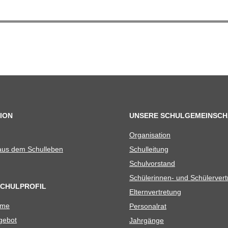
ION
UNSERE SCHULGEMEINSCH
Orga­ni­sa­tion
 aus dem Schulleben
Schul­lei­tung
Schul­vor­stand
Schü­le­rin­nen- und Schülerver
SCHULPROFIL
Eltern­ver­tre­tung
ame
Per­so­nal­rat
e­bot
Jahr­gänge