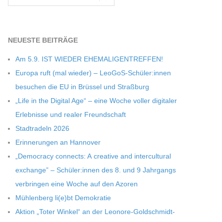
NEU­ESTE BEITRÄGE
Am 5.9. IST WIEDER EHEMALIGENTREFFEN!
Europa ruft (mal wie­der) – LeoGoS-Schüler:innen
besu­chen die EU in Brüs­sel und Straßburg
„Life in the Digi­tal Age“ – eine Woche vol­ler digi­ta­ler
Erleb­nisse und rea­ler Freundschaft
Stadt­ra­deln 2026
Erin­ne­run­gen an Hannover
„Demo­cracy con­nects: A crea­tive and inter­cul­tu­ral
exch­ange” – Schüler:innen des 8. und 9 Jahr­gangs
ver­brin­gen eine Woche auf den Azoren
Müh­len­berg li(e)bt Demokratie
Aktion „Toter Win­kel“ an der Leonore-Goldschmidt-