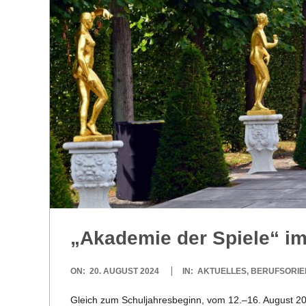
R
E
-
G
O
L
„Aka­de­mie der Spiele“ i
D
2024-
ON:
20. AUGUST 2024
IN:
AKTUELLES
,
BERUFSORIE
S
08-
Gleich zum Schul­jah­res­be­ginn, vom 12.–16. August 20