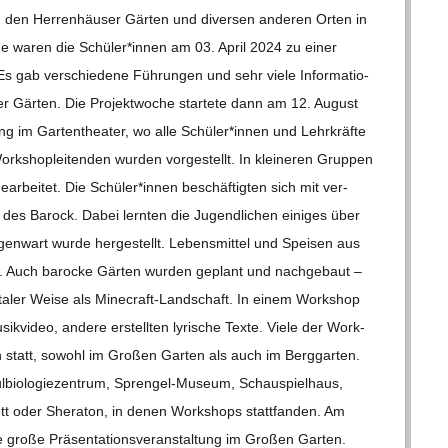
in den Her­ren­häu­ser Gär­ten und diver­sen ande­ren Orten in
o­che waren die Schüler*innen am 03. April 2024 zu einer
. Es gab ver­schie­dene Füh­run­gen und sehr viele Infor­ma­tio­
der Gär­ten. Die Pro­jekt­wo­che star­tete dann am 12. August
tung im Gar­ten­thea­ter, wo alle Schüler*innen und Lehr­kräfte
shop­lei­ten­den wur­den vor­ge­stellt. In klei­ne­ren Grup­pen
­bei­tet. Die Schüler*innen beschäf­tig­ten sich mit ver­
des Barock. Dabei lern­ten die Jugend­li­chen eini­ges über
n­wart wurde her­ge­stellt. Lebens­mit­tel und Spei­sen aus
­tet. Auch baro­cke Gär­ten wur­den geplant und nach­ge­baut –
ta­ler Weise als Mine­­craft-Lan­d­­schaft. In einem Work­shop
ik­vi­deo, andere erstell­ten lyri­sche Texte. Viele der Work­
en statt, sowohl im Gro­ßen Gar­ten als auch im Berg­gar­ten.
o­lo­gie­zen­trum, Spren­­gel-Museum, Schau­spiel­haus,
tt oder She­ra­ton, in denen Work­shops statt­fan­den. Am
 große Prä­sen­ta­ti­ons­ver­an­stal­tung im Gro­ßen Gar­ten.