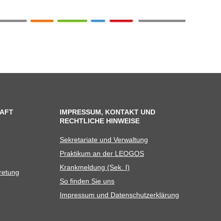
AFT
IMPRESSUM, KONTAKT UND
RECHTLICHE HINWEISE
Sekre­ta­riate und Verwaltung
Prak­ti­kum an der LEOGOS
Krank­mel­dung (Sek. I)
tretung
So fin­den Sie uns
Impres­sum und Datenschutzerklärung