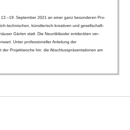
13.–19. Sep­tem­ber 2021 an einer ganz beson­de­ren Pro­
tech­­ni­­schen, küns­t­­le­risch-kre­a­­ti­­ven und gesel­l­­schaf­t­­
n­häu­ser Gär­ten statt. Die Neunt­kläss­ler ent­deck­ten ver­
wart. Unter pro­fes­sio­nel­ler Anlei­tung der
der Pro­jekt­wo­che hin: die Abschluss­prä­sen­ta­tio­nen am