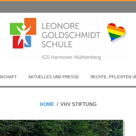
N­SCHAFT
AKTU­EL­LES UND PRESSE
RECHTE, PFLICH­TEN U
HOME
VHV STIFTUNG