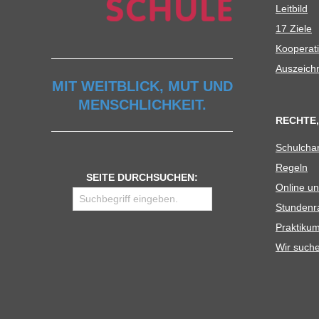
Leit­bild
17 Ziele
Koope­ra­t
Aus­zeich
MIT WEITBLICK, MUT UND
MENSCHLICHKEIT.
RECHTE,
Schul­cha
Regeln
SEITE DURCHSUCHEN:
Online un
Stun­den­r
Prak­ti­
Wir such