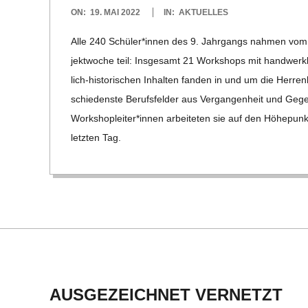
2022-
ON:
19. MAI 2022
IN:
AKTUELLES
05-
Alle 240 Schüler*innen des 9. Jahr­gangs nah­men vom 
19
jekt­wo­che teil: Ins­ge­samt 21 Work­shops mit han­d­­wer­k­­lich-
lich-his­­to­ri­­schen Inhal­ten fan­den in und um die Her­re
schie­denste Berufs­fel­der aus Ver­gan­gen­heit und Gegen­
Workshopleiter*innen arbei­te­ten sie auf den Höhe­punkt 
letz­ten Tag.
AUSGEZEICHNET VERNETZT