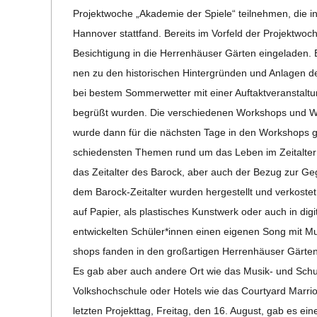
20
C
Pro­jekt­wo­che „Aka­de­mie der Spiele“ teil­neh­men, die 
Han­no­ver statt­fand. Bereits im Vor­feld der Pro­jekt­w
H
Besich­ti­gung in die Her­ren­häu­ser Gär­ten ein­ge­la­den
nen zu den his­to­ri­schen Hin­ter­grün­den und Anla­gen 
M
bei bes­tem Som­mer­wet­ter mit einer Auf­takt­ver­an­stal­
begrüßt wur­den. Die ver­schie­de­nen Work­shops und Work­
I
wurde dann für die nächs­ten Tage in den Work­shops gear
schie­dens­ten The­men rund um das Leben im Zeit­al­ter 
D
das Zeit­al­ter des Barock, aber auch der Bezug zur Gege
dem Barock-Zei­t­al­­ter wur­den her­ge­stellt und ver­kos
T
auf Papier, als plas­ti­sches Kunst­werk oder auch in digi­
ent­wi­ckel­ten Schüler*innen einen eige­nen Song mit Mus
-
shops fan­den in den groß­ar­ti­gen Her­ren­häu­ser Gär­t
Es gab aber auch andere Ort wie das Musik- und Schul­bi
S
Volks­hoch­schule oder Hotels wie das Cour­ty­ard Mar­rio
letz­ten Pro­jekt­tag, Frei­tag, den 16. August, gab es eine