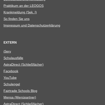
Prak­ti­kum an der LEOGOS
Krank­mel­dung (Sek. I)
So fin­den Sie uns
Impres­sum und Datenschutzerklärung
EXTERN
iServ
Schul­aus­fälle
Astra­Di­rect (Schließ­fä­cher)
Face­book
You­Tube
Schul­en­gel
Fair­trade Schools Blog
Mensa (Menü­part­ner)
Astra­Di­rect (Schließ­fä­cher)