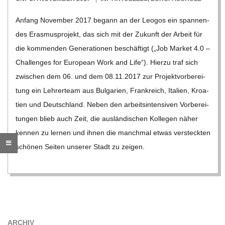
O
11-
Anfang Novem­ber 2017 begann an der Leo­gos ein span­nen­
R
27
des Eras­mus­pro­jekt, das sich mit der Zukunft der Arbeit für
die kom­men­den Gene­ra­tio­nen beschäf­tigt („Job Mar­ket 4.0 –
E
Chal­lenges for Euro­pean Work and Life“). Hierzu traf sich
zwi­schen dem 06. und dem 08.11.2017 zur Pro­jekt­vor­be­rei­
-
tung ein Leh­rer­team aus Bul­ga­rien, Frank­reich, Ita­lien, Kroa­
G
tien und Deutsch­land. Neben den arbeits­in­ten­si­ven Vor­be­rei­
tun­gen blieb auch Zeit, die aus­län­di­schen Kol­le­gen näher
O
ken­nen zu ler­nen und ihnen die manch­mal etwas ver­steck­ten
schö­nen Sei­ten unse­rer Stadt zu zei­gen.
L
D
S
ARCHIV