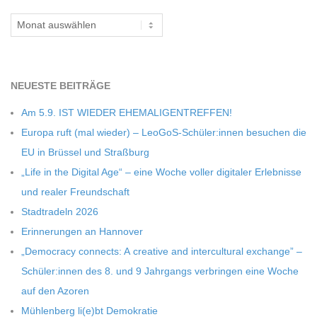
Archiv
C
H
NEU­ESTE BEITRÄGE
M
Am 5.9. IST WIEDER EHEMALIGENTREFFEN!
Europa ruft (mal wie­der) – LeoGoS-Schüler:innen besu­chen die
I
EU in Brüs­sel und Straßburg
„Life in the Digi­tal Age“ – eine Woche vol­ler digi­ta­ler Erleb­nisse
D
und rea­ler Freundschaft
T
Stadt­ra­deln 2026
Erin­ne­run­gen an Hannover
-
„Demo­cracy con­nects: A crea­tive and inter­cul­tu­ral exch­ange” –
Schüler:innen des 8. und 9 Jahr­gangs ver­brin­gen eine Woche
S
auf den Azoren
Müh­len­berg li(e)bt Demokratie