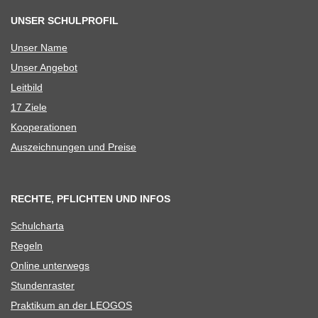
UNSER SCHULPROFIL
Unser Name
Unser Ange­bot
Leit­bild
17 Ziele
Koope­ra­tio­nen
Aus­zeich­nun­gen und Preise
RECHTE, PFLICHTEN UND INFOS
Schul­charta
Regeln
Online unter­wegs
Stun­den­ras­ter
Prak­ti­kum an der LEOGOS