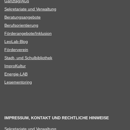
Ganztag/​​AGs
Sekre­ta­riate und Verwaltung
Bera­tungs­an­ge­bote
Berufs­ori­en­tie­rung
Förderangebote/​​Inklusion
Leo­Lab-Blog
För­der­ver­ein
Stadt- und Schulbibliothek
Impro­Kul­tur
Ener­­gie-LAB
Lese­men­to­ring
IMPRESSUM, KONTAKT UND RECHTLICHE HINWEISE
Sekre­ta­riate und Verwaltung