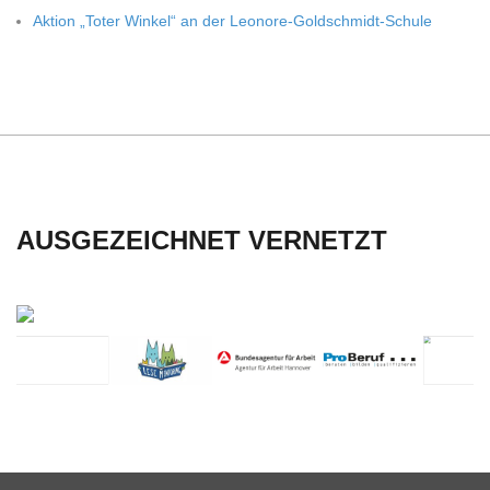
C
Aktion „Toter Win­kel“ an der Leonore-Goldschmidt-Schule
H
U
L
AUSGEZEICHNET VERNETZT
E