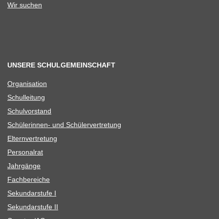
Wir suchen
UNSERE SCHULGEMEINSCHAFT
Orga­ni­sa­tion
Schul­lei­tung
Schul­vor­stand
Schü­le­rin­nen- und Schülervertretung
Eltern­ver­tre­tung
Per­so­nal­rat
Jahr­gänge
Fach­be­rei­che
Sekun­dar­stufe I
Sekun­dar­stufe II