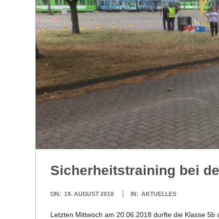
R
E
-
G
O
L
Sicher­heits­trai­ning bei
D
2018-
ON:
19. AUGUST 2018
IN:
AKTUELLES
S
08-
Letz­ten Mitt­woch am 20.06.2018 durfte die Klasse 5b a