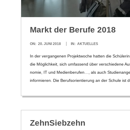
C
H
Markt der Berufe 2018
U
2018-
ON:
20. JUNI 2018
IN:
AKTUELLES
L
06-
In der ver­gan­ge­nen Pro­jekt­wo­che hat­ten die Schü­le­
20
E
die Mög­lich­keit, sich umfas­send über ver­schie­dene Aus
no­mie, IT und Medi­en­be­ru­fen…, als auch Stu­di­en­an­
infor­mie­ren. Die Berufs­ori­en­tie­rung an der Schule ist 
Zehn­Sieb­zehn