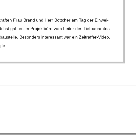
räf­ten Frau Brand und Herr Bött­cher am Tag der Ein­wei­
t gab es im Pro­jekt­büro vom Lei­ter des Tief­bau­am­tes
au­stelle. Beson­ders inter­es­sant war ein Zei­t­raf­­fer-Video,
gte.