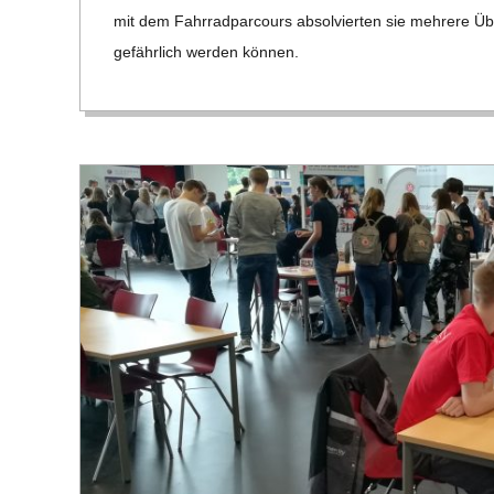
19
C
mit dem Fahr­rad­par­cours absol­vier­ten sie meh­rere Übu
gefähr­lich wer­den kön­nen.
H
M
I
D
T
-
S