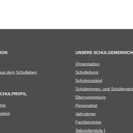
ION
UNSERE SCHULGEMEINSCH
Orga­ni­sa­tion
 aus dem Schulleben
Schul­lei­tung
Schul­vor­stand
Schü­le­rin­nen- und Schülerver
SCHULPROFIL
Eltern­ver­tre­tung
ame
Per­so­nal­rat
e­bot
Jahr­gänge
Fach­be­rei­che
Sekun­dar­stufe I