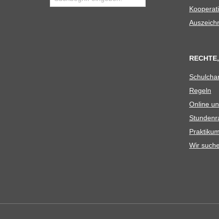
Koope­ra­t
Aus­zeich
RECHTE,
Schul­cha
Regeln
Online un
Stun­den­r
Prak­ti­
Wir such