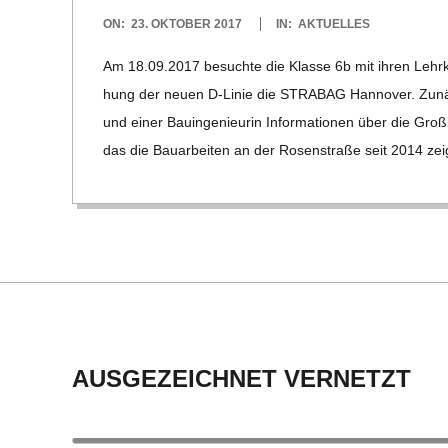
2017-
ON:
23. OKTOBER 2017
IN:
AKTUELLES
10-
Am 18.09.2017 besuchte die Klasse 6b mit ihren Lehr­k
23
hung der neuen D‑Linie die STRABAG Han­no­ver. Zunächs
und einer Bau­in­ge­nieu­rin Infor­ma­tio­nen über die Groß­b
das die Bau­ar­bei­ten an der Rosen­straße seit 2014 zei
AUSGEZEICHNET VERNETZT