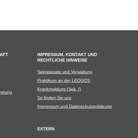
AFT
IMPRESSUM, KONTAKT UND
RECHTLICHE HINWEISE
Sekre­ta­riate und Verwaltung
Prak­ti­kum an der LEOGOS
Krank­mel­dung (Sek. I)
tretung
So fin­den Sie uns
Impres­sum und Datenschutzerklärung
EXTERN