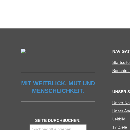
NAVIGAT
Start­seite
Berichte
MIT WEITBLICK, MUT UND
MENSCHLICHKEIT.
UNSER 
Unser N
Unser Ang
Leit­bild
SEITE DURCHSUCHEN:
17 Ziele