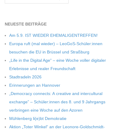
NEU­ESTE BEITRÄGE
Am 5.9. IST WIEDER EHEMALIGENTREFFEN!
Europa ruft (mal wie­der) – LeoGoS-Schüler:innen
besu­chen die EU in Brüs­sel und Straßburg
„Life in the Digi­tal Age“ – eine Woche vol­ler digi­ta­ler
Erleb­nisse und rea­ler Freundschaft
Stadt­ra­deln 2026
Erin­ne­run­gen an Hannover
„Demo­cracy con­nects: A crea­tive and inter­cul­tu­ral
exch­ange” – Schüler:innen des 8. und 9 Jahr­gangs
ver­brin­gen eine Woche auf den Azoren
Müh­len­berg li(e)bt Demokratie
Aktion „Toter Win­kel“ an der Leonore-Goldschmidt-