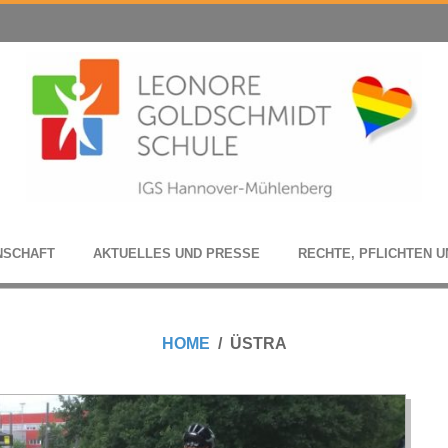
N­SCHAFT
AKTU­EL­LES UND PRESSE
RECHTE, PFLICH­TEN U
HOME
ÜSTRA