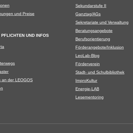
io­nen
Sekun­dar­stufe II
­nun­gen und Preise
Ganztag/​​AGs
Sekre­ta­riate und Verwaltung
Bera­tungs­an­ge­bote
 PFLICHTEN UND INFOS
Berufs­ori­en­tie­rung
rta
Förderangebote/​​Inklusion
Leo­Lab-Blog
ter­wegs
För­der­ver­ein
as­ter
Stadt- und Schulbibliothek
kum an der LEOGOS
Impro­Kul­tur
en
Ener­­gie-LAB
Lese­men­to­ring