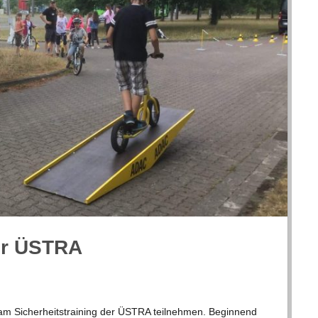
 der ÜSTRA
m Sicher­heits­trai­ning der ÜSTRA teil­neh­men. Begin­nend