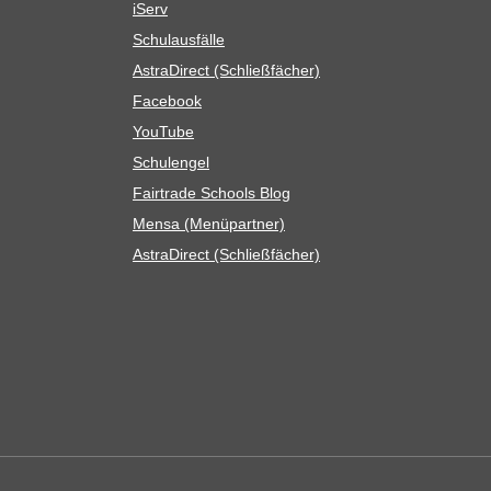
iServ
Schul­aus­fälle
Astra­Di­rect (Schließ­fä­cher)
Face­book
You­Tube
Schul­en­gel
Fair­trade Schools Blog
Mensa (Menü­part­ner)
Astra­Di­rect (Schließ­fä­cher)