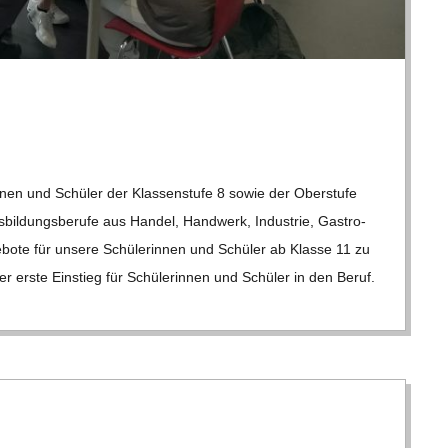
rin­nen und Schü­ler der Klas­sen­stufe 8 sowie der Ober­stufe
­bil­dungs­be­rufe aus Han­del, Hand­werk, Indus­trie, Gas­tro­
ge­bote für unsere Schü­le­rin­nen und Schü­ler ab Klasse 11 zu
der erste Ein­stieg für Schü­le­rin­nen und Schü­ler in den Beruf.