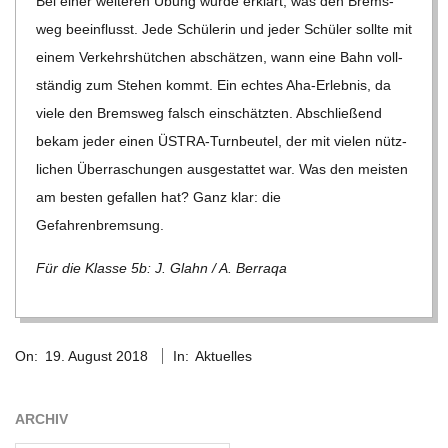
Bei einer wei­te­ren Übung wurde erklärt, was den Brems­
C
weg beein­flusst. Jede Schü­le­rin und jeder Schü­ler sollte mit
einem Ver­kehrs­hüt­chen abschät­zen, wann eine Bahn voll­
H
stän­dig zum Ste­hen kommt. Ein ech­tes Aha-Erleb­nis, da
viele den Brems­weg falsch ein­schätz­ten. Abschlie­ßend
M
bekam jeder einen ÜSTRA-Turn­beu­tel, der mit vie­len nütz­
li­chen Über­ra­schun­gen aus­ge­stat­tet war. Was den meis­ten
I
am bes­ten gefal­len hat? Ganz klar: die
Gefahrenbremsung.
D
Für die Klasse 5b: J. Glahn /​ A. Berraqa
T
2018-
-
On:
19. August 2018
In:
Aktuelles
08-
19
S
ARCHIV