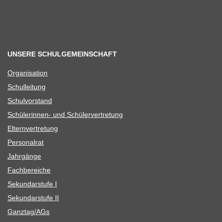
UNSERE SCHULGEMEINSCHAFT
Orga­ni­sa­tion
Schul­lei­tung
Schul­vor­stand
Schü­le­rin­nen- und Schülervertretung
Eltern­ver­tre­tung
Per­so­nal­rat
Jahr­gänge
Fach­be­rei­che
Sekun­dar­stufe I
Sekun­dar­stufe II
Ganztag/​​AGs