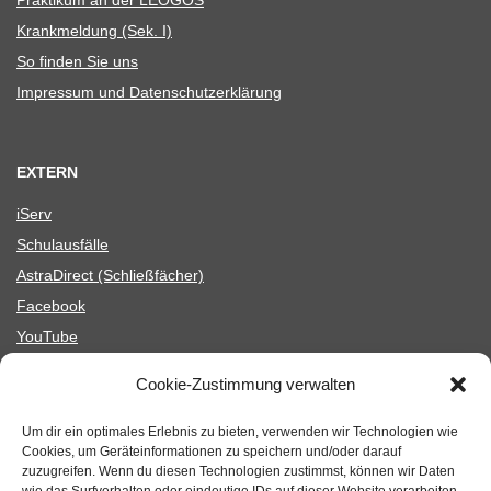
Krank­mel­dung (Sek. I)
So fin­den Sie uns
Impres­sum und Datenschutzerklärung
EXTERN
iServ
Schul­aus­fälle
Astra­Di­rect (Schließ­fä­cher)
Face­book
You­Tube
Schul­en­gel
Cookie-Zustimmung verwalten
Fair­trade Schools Blog
Mensa (Menü­part­ner)
Um dir ein optimales Erlebnis zu bieten, verwenden wir Technologien wie
Cookies, um Geräteinformationen zu speichern und/oder darauf
Astra­Di­rect (Schließ­fä­cher)
zuzugreifen. Wenn du diesen Technologien zustimmst, können wir Daten