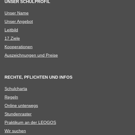
UNSER SCHULPROFIL
Unser Name
Unser Ange­bot
Leit­bild
17 Ziele
Koope­ra­tio­nen
Aus­zeich­nun­gen und Preise
RECHTE, PFLICHTEN UND INFOS
Schul­charta
Regeln
Online unter­wegs
Stun­den­ras­ter
Prak­ti­kum an der LEOGOS
Wir suchen