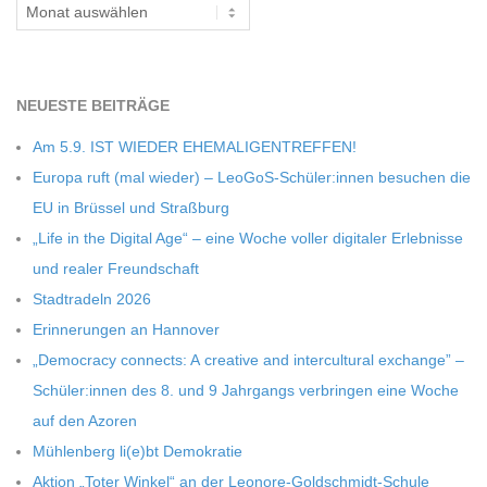
C
Archiv
H
NEU­ESTE BEITRÄGE
U
Am 5.9. IST WIEDER EHEMALIGENTREFFEN!
L
Europa ruft (mal wie­der) – LeoGoS-Schüler:innen besu­chen die
EU in Brüs­sel und Straßburg
E
„Life in the Digi­tal Age“ – eine Woche vol­ler digi­ta­ler Erleb­nisse
und rea­ler Freundschaft
Stadt­ra­deln 2026
Erin­ne­run­gen an Hannover
„Demo­cracy con­nects: A crea­tive and inter­cul­tu­ral exch­ange” –
Schüler:innen des 8. und 9 Jahr­gangs ver­brin­gen eine Woche
auf den Azoren
Müh­len­berg li(e)bt Demokratie
Aktion „Toter Win­kel“ an der Leonore-Goldschmidt-Schule