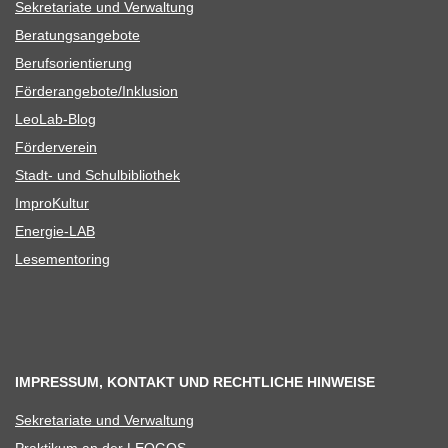
Sekre­ta­riate und Verwaltung
Bera­tungs­an­ge­bote
Berufs­ori­en­tie­rung
Förderangebote/​​Inklusion
Leo­Lab-Blog
För­der­ver­ein
Stadt- und Schulbibliothek
Impro­Kul­tur
Ener­­gie-LAB
Lese­men­to­ring
IMPRESSUM, KONTAKT UND RECHTLICHE HINWEISE
Sekre­ta­riate und Verwaltung
Prak­ti­kum an der LEOGOS