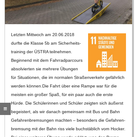
R
E
Letz­ten Mitt­woch am 20.06.2018
-
durfte die Klasse 5b am Sicher­heits­
trai­ning der ÜSTRA teil­neh­men.
G
Begin­nend mit dem Fahr­rad­par­cours
absol­vier­ten sie meh­rere Übun­gen
O
für Situa­tio­nen, die im nor­ma­len Stra­ßen­ver­kehr gefähr­lich
wer­den kön­nen.
Die Fahrt über eine Rampe war für die
L
meis­ten ein gro­ßer Spaß, für ein paar auch die erste
Hürde. Die Schü­le­rin­nen und Schü­ler zeig­ten sich äußerst
D
begeis­tert, als wir danach gemein­sam mit Bus und Bahn
Gefah­ren­brem­sun­gen mach­ten – beson­ders die Gefah­ren­
S
brem­sung mit der Bahn riss viele buch­stäb­lich vom Hocker.