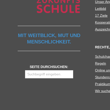
Unser Ang
Leit­bild
17 Ziele
Koope­ra­t
Aus­zeich
MIT WEITBLICK, MUT UND
MENSCHLICHKEIT.
RECHTE,
Schul­cha
Regeln
SEITE DURCHSUCHEN:
Online un
Stun­den­r
Prak­ti­
Wir such