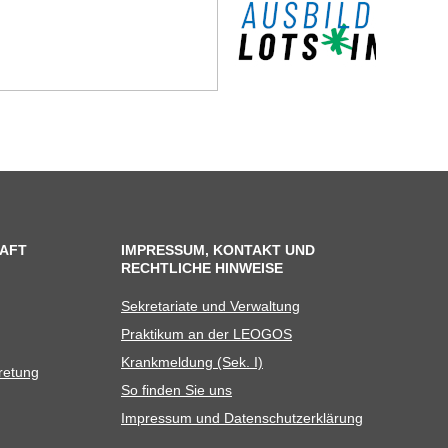
AFT
IMPRESSUM, KONTAKT UND
RECHTLICHE HINWEISE
Sekre­ta­riate und Verwaltung
Prak­ti­kum an der LEOGOS
Krank­mel­dung (Sek. I)
tretung
So fin­den Sie uns
Impres­sum und Datenschutzerklärung