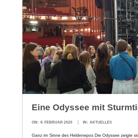
R
E
-
G
O
L
Eine Odys­see mit Sturm­t
D
2020-
ON:
9. FEBRUAR 2020
IN:
AKTUELLES
S
02-
Ganz im Sinne des Hel­den­epos Die Odys­see zeigte sich d