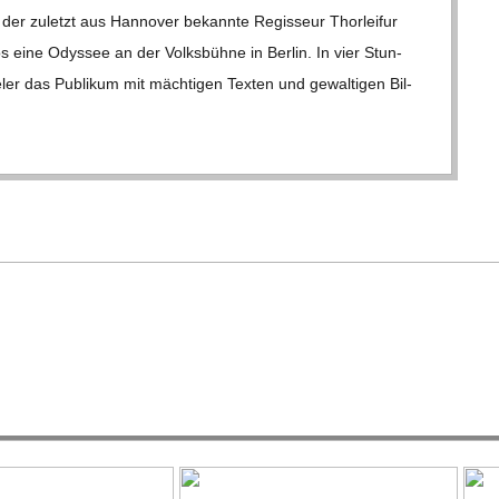
er zuletzt aus Han­no­ver bekannte Regis­seur Thorlei­fur
 eine Odys­see an der Volks­bühne in Ber­lin. In vier Stun­
­ler das Publi­kum mit mäch­ti­gen Tex­ten und gewal­ti­gen Bil­