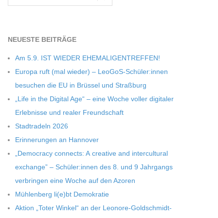
NEU­ESTE BEITRÄGE
Am 5.9. IST WIEDER EHEMALIGENTREFFEN!
Europa ruft (mal wie­der) – LeoGoS-Schüler:innen
besu­chen die EU in Brüs­sel und Straßburg
„Life in the Digi­tal Age“ – eine Woche vol­ler digi­ta­ler
Erleb­nisse und rea­ler Freundschaft
Stadt­ra­deln 2026
Erin­ne­run­gen an Hannover
„Demo­cracy con­nects: A crea­tive and inter­cul­tu­ral
exch­ange” – Schüler:innen des 8. und 9 Jahr­gangs
ver­brin­gen eine Woche auf den Azoren
Müh­len­berg li(e)bt Demokratie
Aktion „Toter Win­kel“ an der Leonore-Goldschmidt-