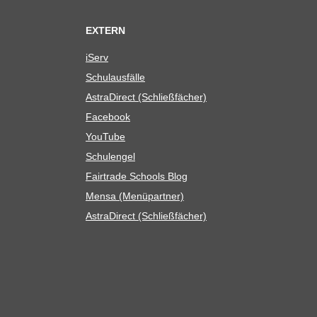
EXTERN
iServ
Schul­aus­fälle
Astra­Di­rect (Schließ­fä­cher)
Face­book
You­Tube
Schul­en­gel
Fair­trade Schools Blog
Mensa (Menü­part­ner)
Astra­Di­rect (Schließ­fä­cher)