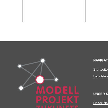
C
H
U
L
E
NAVIGAT
Start­seite
Berichte
UNSER 
Unser N