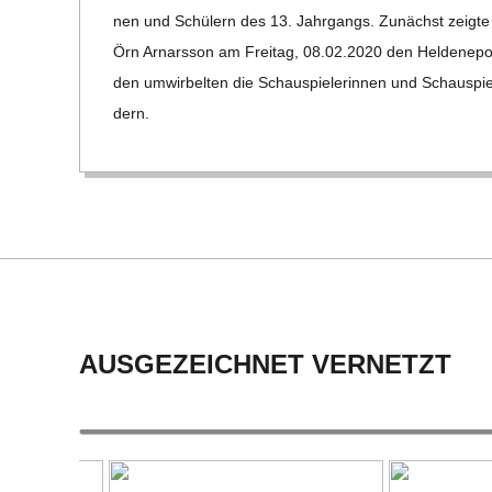
09
C
nen und Schü­lern des 13. Jahr­gangs. Zunächst zeigte d
Örn Arn­ars­son am Frei­tag, 08.02.2020 den Hel­den­epos
H
den umwir­bel­ten die Schau­spie­le­rin­nen und Schau­spie
dern.
M
I
D
T
AUSGEZEICHNET VERNETZT
-
S