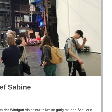
ief Sabine
er Wind­gott Aio­los nur teil­weise gütig mit den Schü­le­rin­