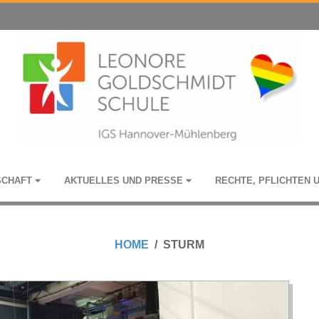
­SCHAFT
AKTU­EL­LES UND PRESSE
RECHTE, PFLICH­TEN 
HOME
STURM