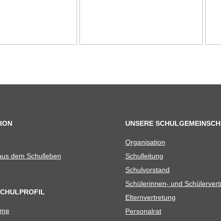
ION
UNSERE SCHULGEMEINSCH
Orga­ni­sa­tion
 aus dem Schulleben
Schul­lei­tung
Schul­vor­stand
Schü­le­rin­nen- und Schülerver
SCHULPROFIL
Eltern­ver­tre­tung
ame
Per­so­nal­rat