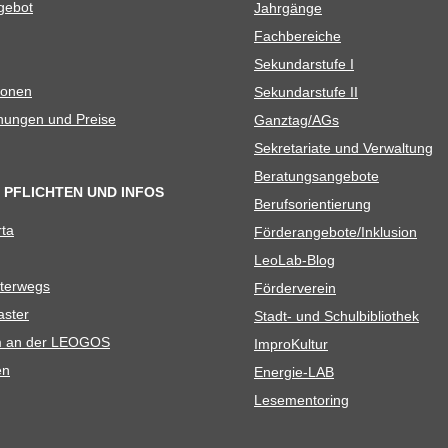
e­bot
Jahr­gänge
Fach­be­rei­che
Sekun­dar­stufe I
io­nen
Sekun­dar­stufe II
­nun­gen und Preise
Ganztag/​​AGs
Sekre­ta­riate und Verwaltung
Bera­tungs­an­ge­bote
 PFLICHTEN UND INFOS
Berufs­ori­en­tie­rung
rta
Förderangebote/​​Inklusion
Leo­Lab-Blog
ter­wegs
För­der­ver­ein
as­ter
Stadt- und Schulbibliothek
kum an der LEOGOS
Impro­Kul­tur
en
Ener­­gie-LAB
Lese­men­to­ring