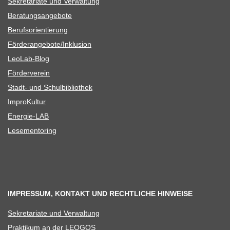
Sekre­ta­riate und Verwaltung
Bera­tungs­an­ge­bote
Berufs­ori­en­tie­rung
Förderangebote/​​Inklusion
Leo­Lab-Blog
För­der­ver­ein
Stadt- und Schulbibliothek
Impro­Kul­tur
Ener­­gie-LAB
Lese­men­to­ring
IMPRESSUM, KONTAKT UND RECHTLICHE HINWEISE
Sekre­ta­riate und Verwaltung
Prak­ti­kum an der LEOGOS