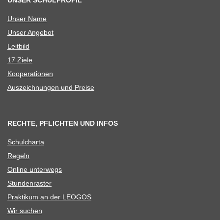
UNSER SCHULPROFIL
Unser Name
Unser Ange­bot
Leit­bild
17 Ziele
Koope­ra­tio­nen
Aus­zeich­nun­gen und Preise
RECHTE, PFLICHTEN UND INFOS
Schul­charta
Regeln
Online unter­wegs
Stun­den­ras­ter
Prak­ti­kum an der LEOGOS
Wir suchen