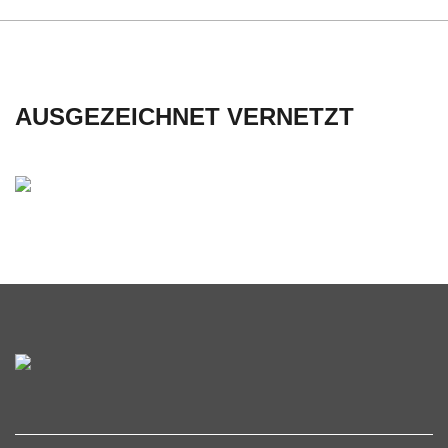
C
H
AUSGEZEICHNET VERNETZT
U
L
E