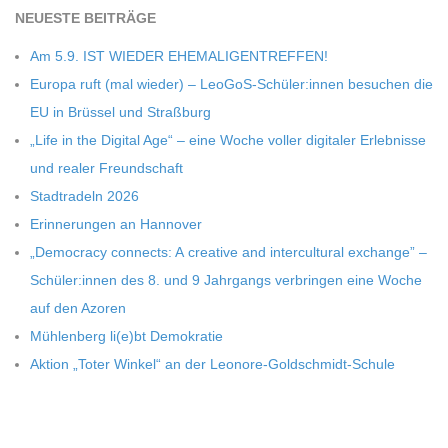
NEU­ESTE BEITRÄGE
C
Am 5.9. IST WIEDER EHEMALIGENTREFFEN!
H
Europa ruft (mal wie­der) – LeoGoS-Schüler:innen besu­chen die
EU in Brüs­sel und Straßburg
M
„Life in the Digi­tal Age“ – eine Woche vol­ler digi­ta­ler Erleb­nisse
und rea­ler Freundschaft
I
Stadt­ra­deln 2026
Erin­ne­run­gen an Hannover
D
„Demo­cracy con­nects: A crea­tive and inter­cul­tu­ral exch­ange” –
Schüler:innen des 8. und 9 Jahr­gangs ver­brin­gen eine Woche
T
auf den Azoren
Müh­len­berg li(e)bt Demokratie
-
Aktion „Toter Win­kel“ an der Leonore-Goldschmidt-Schule
S