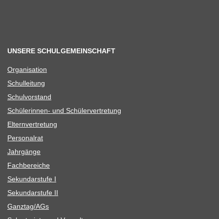
UNSERE SCHULGEMEINSCHAFT
Orga­ni­sa­tion
Schul­lei­tung
Schul­vor­stand
Schü­le­rin­nen- und Schülervertretung
Eltern­ver­tre­tung
Per­so­nal­rat
Jahr­gänge
Fach­be­rei­che
Sekun­dar­stufe I
Sekun­dar­stufe II
Ganztag/​​AGs