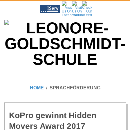
Skip
to
content
L
Primary
E
Navigation
HOME
SPRACHFÖRDERUNG
Menu
O
N
KoPro gewinnt Hid­den
Movers Award 2017