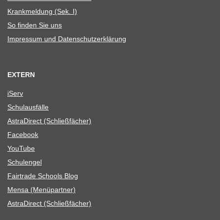
Krank­mel­dung (Sek. I)
So fin­den Sie uns
Impres­sum und Datenschutzerklärung
EXTERN
iServ
Schul­aus­fälle
Astra­Di­rect (Schließ­fä­cher)
Face­book
You­Tube
Schul­en­gel
Fair­trade Schools Blog
Mensa (Menü­part­ner)
Astra­Di­rect (Schließ­fä­cher)