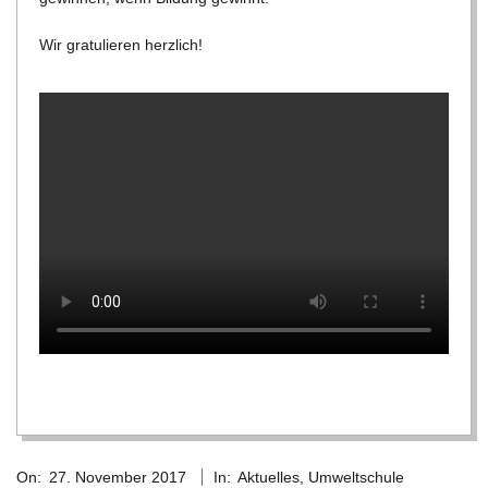
C
Wir gra­tu­lie­ren herzlich!
H
U
L
E
2017-
On:
27. November 2017
In:
Aktuelles
,
Umweltschule
11-