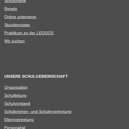
Schul­charta
Regeln
Online unter­wegs
Stun­den­ras­ter
Prak­ti­kum an der LEOGOS
Wir suchen
UNSERE SCHULGEMEINSCHAFT
Orga­ni­sa­tion
Schul­lei­tung
Schul­vor­stand
Schü­le­rin­nen- und Schülervertretung
Eltern­ver­tre­tung
Per­so­nal­rat