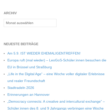
27
ARCHIV
Archiv
NEU­ESTE BEITRÄGE
Am 5.9. IST WIEDER EHEMALIGENTREFFEN!
Europa ruft (mal wie­der) – LeoGoS-Schüler:innen besu­chen die
EU in Brüs­sel und Straßburg
„Life in the Digi­tal Age“ – eine Woche vol­ler digi­ta­ler Erleb­nisse
und rea­ler Freundschaft
Stadt­ra­deln 2026
Erin­ne­run­gen an Hannover
„Demo­cracy con­nects: A crea­tive and inter­cul­tu­ral exch­ange” –
Schüler:innen des 8. und 9 Jahr­gangs ver­brin­gen eine Woche