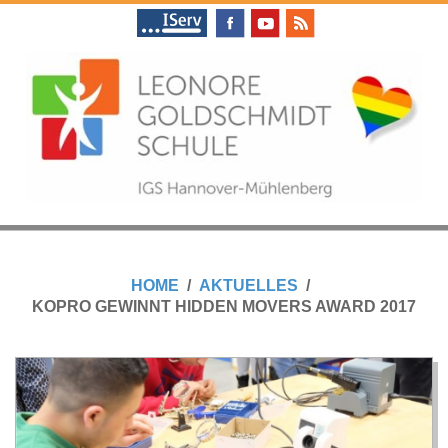
Skip
to
content
L
Primary
E
Navigation
HOME
AKTUELLES
Menu
KOPRO GEWINNT HIDDEN MOVERS AWARD 2017
O
N
O