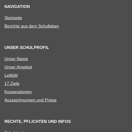
NAVIGATION
Start­seite
Berichte aus dem Schulleben
UNSER SCHULPROFIL
Unser Name
Unser Ange­bot
Leit­bild
17 Ziele
Koope­ra­tio­nen
Aus­zeich­nun­gen und Preise
RECHTE, PFLICHTEN UND INFOS