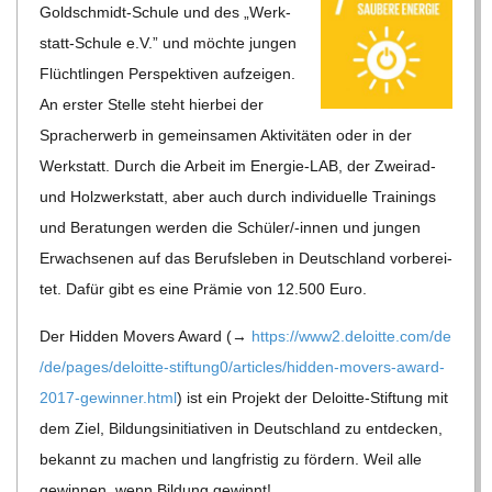
Gold­schmidt-Schule und des „Werk-
C
statt-Schule e.V.” und möchte jun­gen
H
Flücht­lin­gen Per­spek­ti­ven auf­zei­gen.
An ers­ter Stelle steht hier­bei der
M
Sprach­er­werb in gemein­sa­men Akti­vi­tä­ten oder in der
Werk­statt. Durch die Arbeit im Ener­gie-LAB, der Zwei­rad-
I
und Holz­werk­statt, aber auch durch indi­vi­du­elle Trai­nings
und Bera­tun­gen wer­den die Schü­ler/-innen und jun­gen
D
Erwach­se­nen auf das Berufs­le­ben in Deutsch­land vor­be­rei­
tet. Dafür gibt es eine Prä­mie von 12.500 Euro.
T
Der Hid­den Movers Award (→
https://​www2​.deloitte​.com/​d​e​
/​d​e​/​p​a​g​e​s​/​d​e​l​o​i​t​t​e​-​s​t​i​f​t​u​n​g​0​/​a​r​t​i​c​l​e​s​/​h​i​d​d​e​n​-​m​o​v​e​r​s​-​a​w​a​r​d​-​
-
2​0​1​7​-​g​e​w​i​n​n​e​r​.​h​tml
) ist ein Pro­jekt der Deloitte-Stif­tung mit
S
dem Ziel, Bil­dungs­in­itia­ti­ven in Deutsch­land zu ent­de­cken,
bekannt zu machen und lang­fris­tig zu för­dern. Weil alle
gewin­nen, wenn Bil­dung gewinnt!