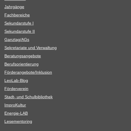
Jahr­gänge
Fach­be­rei­che
Sekun­dar­stufe I
Sekun­dar­stufe II
Ganztag/​​AGs
Sekre­ta­riate und Verwaltung
Bera­tungs­an­ge­bote
Berufs­ori­en­tie­rung
Förderangebote/​​Inklusion
Leo­Lab-Blog
För­der­ver­ein
Stadt- und Schulbibliothek
Impro­Kul­tur
Ener­­gie-LAB
Lese­men­to­ring