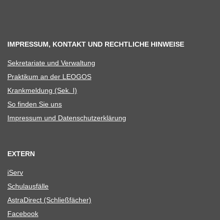
IMPRESSUM, KONTAKT UND RECHTLICHE HINWEISE
Sekre­ta­riate und Verwaltung
Prak­ti­kum an der LEOGOS
Krank­mel­dung (Sek. I)
So fin­den Sie uns
Impres­sum und Datenschutzerklärung
EXTERN
iServ
Schul­aus­fälle
Astra­Di­rect (Schließ­fä­cher)
Face­book