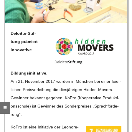
R
E
Deloitte-Stif­
-
tung prä­miert
inno­va­tive
G
O
Bildungsinitiative.
Am 21. Novem­ber 2017 wur­den in Mün­chen bei einer fei­er­
L
li­chen Preis­ver­lei­hung die dies­jäh­ri­gen Hid­den-Movers-
Gewin­ner bekannt gege­ben. KoPro (Koope­ra­tive Pro­duk­ti­
D
ons­schule) ist Gewin­ner des Son­der­prei­ses „Sprach­för­de­
rung”.
S
KoPro ist eine Initia­tive der Leo­nore-