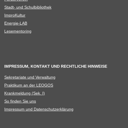
Stadt- und Schulbibliothek
Impro­Kul­tur
Ener­­gie-LAB
Lese­men­to­ring
IMPRESSUM, KONTAKT UND RECHTLICHE HINWEISE
Sekre­ta­riate und Verwaltung
Prak­ti­kum an der LEOGOS
Krank­mel­dung (Sek. I)
So fin­den Sie uns
Impres­sum und Datenschutzerklärung