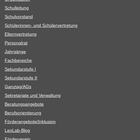
Schul­lei­tung
Schul­vor­stand
Schü­le­rin­nen- und Schülervertretung
Eltern­ver­tre­tung
Per­so­nal­rat
Jahr­gänge
Fach­be­rei­che
Sekun­dar­stufe I
Sekun­dar­stufe II
Ganztag/​​AGs
Sekre­ta­riate und Verwaltung
Bera­tungs­an­ge­bote
Berufs­ori­en­tie­rung
Förderangebote/​​Inklusion
Leo­Lab-Blog
För­der­ver­ein