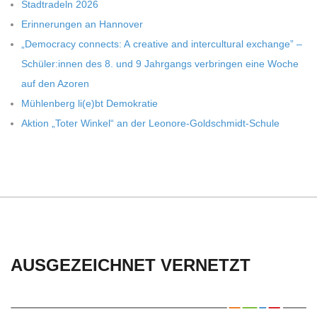
C
Stadt­ra­deln 2026
Erin­ne­run­gen an Hannover
H
„Demo­cracy con­nects: A crea­tive and inter­cul­tu­ral exch­ange” –
Schüler:innen des 8. und 9 Jahr­gangs ver­brin­gen eine Woche
U
auf den Azoren
Müh­len­berg li(e)bt Demokratie
L
Aktion „Toter Win­kel“ an der Leonore-Goldschmidt-Schule
E
AUSGEZEICHNET VERNETZT