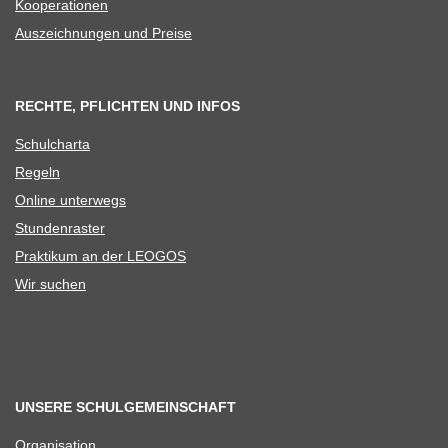
Koope­ra­tio­nen
Aus­zeich­nun­gen und Preise
RECHTE, PFLICHTEN UND INFOS
Schul­charta
Regeln
Online unter­wegs
Stun­den­ras­ter
Prak­ti­kum an der LEOGOS
Wir suchen
UNSERE SCHULGEMEINSCHAFT
Orga­ni­sa­tion