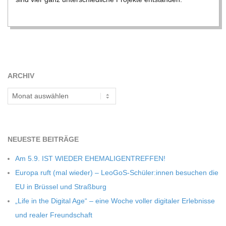
C
H
M
ARCHIV
I
Archiv
D
NEU­ESTE BEITRÄGE
T
Am 5.9. IST WIEDER EHEMALIGENTREFFEN!
-
Europa ruft (mal wie­der) – LeoGoS-Schüler:innen besu­chen die
EU in Brüs­sel und Straßburg
S
„Life in the Digi­tal Age“ – eine Woche vol­ler digi­ta­ler Erleb­nisse
und rea­ler Freundschaft