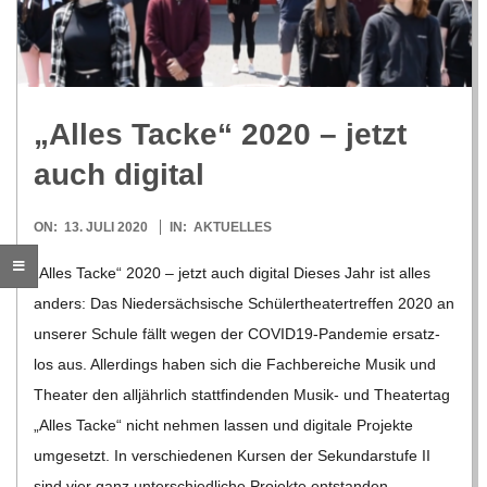
R
E
„Alles Tacke“ 2020 – jetzt
-
auch digital
G
2020-
ON:
13. JULI 2020
IN:
AKTUELLES
07-
O
„Alles Tacke“ 2020 – jetzt auch digi­tal Die­ses Jahr ist alles
13
anders: Das Nie­der­säch­si­sche Schü­ler­thea­ter­tref­fen 2020 an
L
unse­rer Schule fällt wegen der COVI­­D19-Pan­­de­­mie ersatz­
los aus. Aller­dings haben sich die Fach­be­rei­che Musik und
D
Thea­ter den all­jähr­lich statt­fin­den­den Musik- und Thea­ter­tag
„Alles Tacke“ nicht neh­men las­sen und digi­tale Pro­jekte
S
umge­setzt. In ver­schie­de­nen Kur­sen der Sekun­dar­stufe II
sind vier ganz unter­schied­li­che Pro­jekte ent­stan­den.