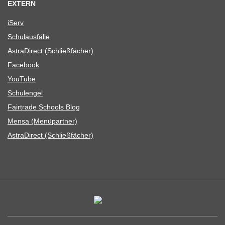
EXTERN
iServ
Schul­aus­fälle
Astra­Di­rect (Schließ­fä­cher)
Face­book
You­Tube
Schul­en­gel
Fair­trade Schools Blog
Mensa (Menü­part­ner)
Astra­Di­rect (Schließ­fä­cher)