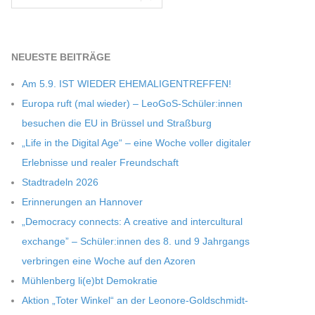
NEU­ESTE BEITRÄGE
Am 5.9. IST WIEDER EHEMALIGENTREFFEN!
Europa ruft (mal wie­der) – LeoGoS-Schüler:innen
besu­chen die EU in Brüs­sel und Straßburg
„Life in the Digi­tal Age“ – eine Woche vol­ler digi­ta­ler
Erleb­nisse und rea­ler Freundschaft
Stadt­ra­deln 2026
Erin­ne­run­gen an Hannover
„Demo­cracy con­nects: A crea­tive and inter­cul­tu­ral
exch­ange” – Schüler:innen des 8. und 9 Jahr­gangs
ver­brin­gen eine Woche auf den Azoren
Müh­len­berg li(e)bt Demokratie
Aktion „Toter Win­kel“ an der Leonore-Goldschmidt-