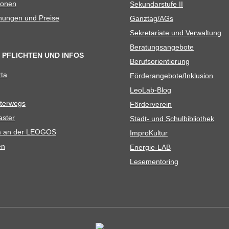
io­nen
Sekun­dar­stufe II
­nun­gen und Preise
Ganztag/​​AGs
Sekre­ta­riate und Verwaltung
Bera­tungs­an­ge­bote
 PFLICHTEN UND INFOS
Berufs­ori­en­tie­rung
rta
Förderangebote/​​Inklusion
Leo­Lab-Blog
ter­wegs
För­der­ver­ein
as­ter
Stadt- und Schulbibliothek
kum an der LEOGOS
Impro­Kul­tur
en
Ener­­gie-LAB
Lese­men­to­ring