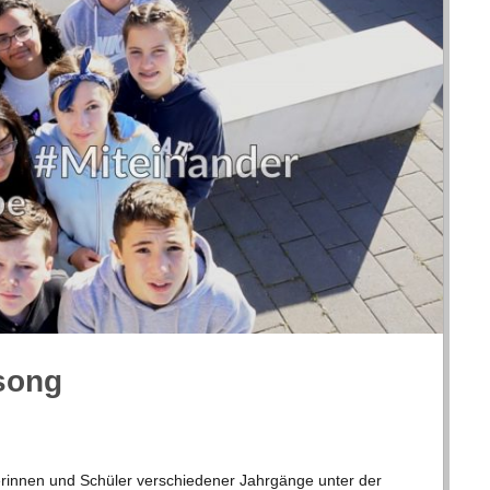
lsong
in­nen und Schü­ler ver­schie­de­ner Jahr­gänge unter der