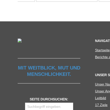
C
H
U
L
NAVIGAT
Start­seite
E
Berichte
MIT WEITBLICK, MUT UND
MENSCHLICHKEIT.
UNSER 
Unser N
Unser Ang
Leit­bild
SEITE DURCHSUCHEN:
17 Ziele