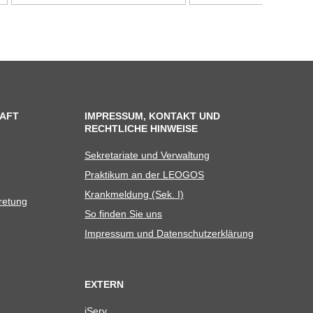
AFT
IMPRESSUM, KONTAKT UND
RECHTLICHE HINWEISE
Sekre­ta­riate und Verwaltung
Prak­ti­kum an der LEOGOS
Krank­mel­dung (Sek. I)
tretung
So fin­den Sie uns
Impres­sum und Datenschutzerklärung
EXTERN
iServ