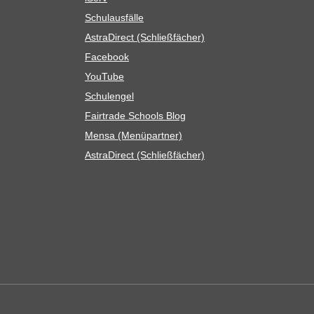
Schul­aus­fälle
Astra­Di­rect (Schließ­fä­cher)
Face­book
You­Tube
Schul­en­gel
Fair­trade Schools Blog
Mensa (Menü­part­ner)
Astra­Di­rect (Schließ­fä­cher)