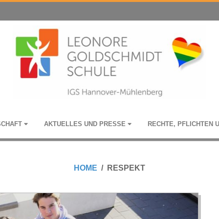
­SCHAFT
AKTU­EL­LES UND PRESSE
RECHTE, PFLICH­TEN 
HOME
RESPEKT