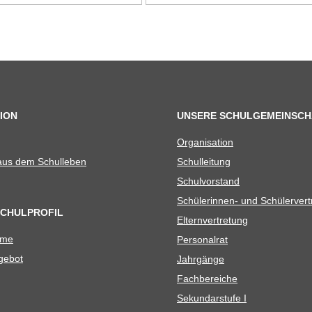
ION
UNSERE SCHULGEMEINSCH
Orga­ni­sa­tion
 aus dem Schulleben
Schul­lei­tung
Schul­vor­stand
Schü­le­rin­nen- und Schülerver
SCHULPROFIL
Eltern­ver­tre­tung
ame
Per­so­nal­rat
e­bot
Jahr­gänge
Fach­be­rei­che
Sekun­dar­stufe I