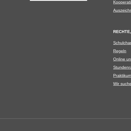
Koope­ra­t
Aus­zeich
RECHTE,
Schul­cha
Regeln
Online un
Stun­den­r
Prak­ti­
Wir such