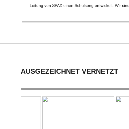
21
C
Lei­tung von SPAX einen Schul­song ent­wi­ckelt. Wir sind
H
M
I
D
AUSGEZEICHNET VERNETZT
T
-
S