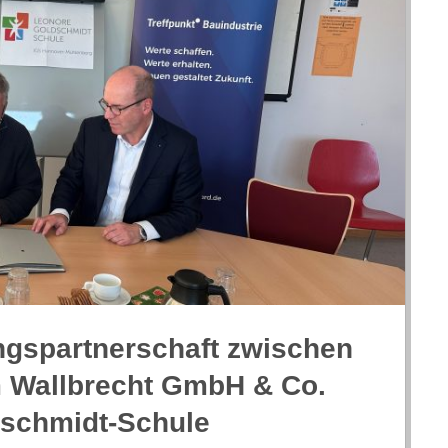
ngs­part­ner­schaft zwi­schen
lm Wall­brecht GmbH & Co.
schmidt-Schule