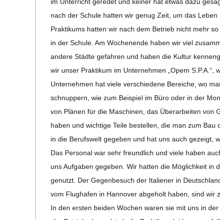
im Unter­richt gere­det und kei­ner hat etwas dazu ges
nach der Schule hat­ten wir genug Zeit, um das Leben un
Prak­ti­kums hat­ten wir nach dem Betrieb nicht mehr so vi
in der Schule. Am Wochen­ende haben wir viel zusam­m
andere Städte gefah­ren und haben die Kul­tur ken­nen­ge
wir unser Prak­ti­kum im Unter­neh­men „Opem S.P.A.“, wel
Unter­neh­men hat viele ver­schie­dene Berei­che, wo man
schnup­pern, wie zum Bei­spiel im Büro oder in der Mon­ta
von Plä­nen für die Maschi­nen, das Über­ar­bei­ten von 
haben und wich­tige Teile bestel­len, die man zum Bau d
in die Berufs­welt gege­ben und hat uns auch gezeigt, w
Das Per­so­nal war sehr freund­lich und viele haben auch 
uns Auf­ga­ben gege­ben. Wir hat­ten die Mög­lich­keit in
genutzt. Der Gegen­be­such der Ita­lie­ner in Deutsch­l
vom Flug­ha­fen in Han­no­ver abge­holt haben, sind wir
In den ers­ten bei­den Wochen waren sie mit uns in der 