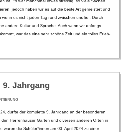
al­len ist. Es war manch­mal etwas stres­sig, so viele Sachen
sie­ren, jedoch haben wir es auf die beste Art gemeis­tert und
ch wenn es nicht jeden Tag rund zwi­schen uns lief. Durch
n eine andere Kul­tur und Spra­che. Auch wenn wir anfangs
kommt, war das eine sehr schöne Zeit und ein tol­les Erleb­
m 9. Jahrgang
NTIERUNG
24, durfte der kom­plette 9. Jahr­gang an der beson­de­ren
in den Her­ren­häu­ser Gär­ten und diver­sen ande­ren Orten in
o­che waren die Schüler*innen am 03. April 2024 zu einer