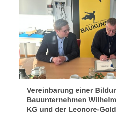
R
E
-
G
O
L
Ver­ein­ba­rung einer Bil­du
D
Bau­un­ter­neh­men Wil­he
S
KG und der Leonore-Gold