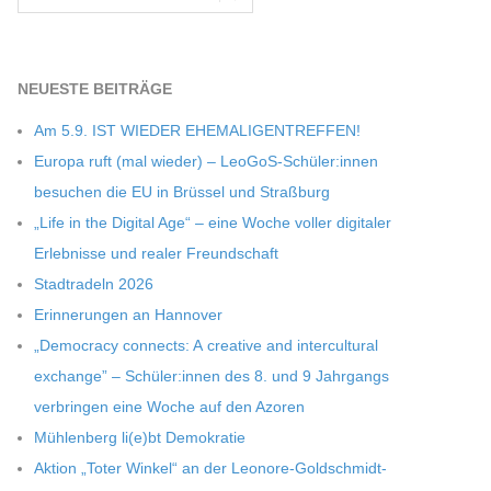
NEU­ESTE BEITRÄGE
Am 5.9. IST WIEDER EHEMALIGENTREFFEN!
Europa ruft (mal wie­der) – LeoGoS-Schüler:innen
besu­chen die EU in Brüs­sel und Straßburg
„Life in the Digi­tal Age“ – eine Woche vol­ler digi­ta­ler
Erleb­nisse und rea­ler Freundschaft
Stadt­ra­deln 2026
Erin­ne­run­gen an Hannover
„Demo­cracy con­nects: A crea­tive and inter­cul­tu­ral
exch­ange” – Schüler:innen des 8. und 9 Jahr­gangs
ver­brin­gen eine Woche auf den Azoren
Müh­len­berg li(e)bt Demokratie
Aktion „Toter Win­kel“ an der Leonore-Goldschmidt-