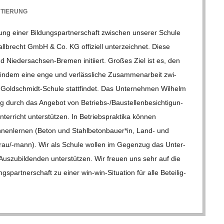
TIERUNG
g einer Bil­dungs­part­ner­schaft zwi­schen unse­rer Schule
l­brecht GmbH & Co. KG offi­zi­ell unter­zeich­net. Diese
Nie­­der­­sach­­sen-Bre­­men initi­iert. Gro­ßes Ziel ist es, den
, indem eine enge und ver­läss­li­che Zusam­men­ar­beit zwi­
l­d­­schmidt-Schule statt­fin­det. Das Unter­neh­men Wil­helm
urch das Ange­bot von Betriebs-/Bau­s­tel­­len­­be­­sich­­ti­­gun­­
er­richt unter­stüt­zen. In Betriebs­prak­tika kön­nen
en­nen­ler­nen (Beton und Stahlbetonbauer*in, Land- und
­frau/-mann). Wir als Schule wol­len im Gegen­zug das Unter­
­zu­bil­den­den unter­stüt­zen. Wir freuen uns sehr auf die
part­ner­schaft zu einer win-win-Situa­­tion für alle Betei­lig­