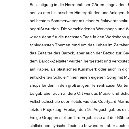
Besich­ti­gung in die Her­ren­häu­ser Gär­ten ein­ge­la­den
nen zu den his­to­ri­schen Hin­ter­grün­den und Anla­gen 
bei bes­tem Som­mer­wet­ter mit einer Auf­takt­ver­an­stal­
begrüßt wur­den. Die ver­schie­de­nen Work­shops und Work­
wurde dann für die nächs­ten Tage in den Work­shops gear
schie­dens­ten The­men rund um das Leben im Zeit­al­ter 
das Zeit­al­ter des Barock, aber auch der Bezug zur Gege
dem Barock-Zei­t­al­­ter wur­den her­ge­stellt und ver­kos
auf Papier, als plas­ti­sches Kunst­werk oder auch in digi­
ent­wi­ckel­ten Schüler*innen einen eige­nen Song mit Mus
shops fan­den in den groß­ar­ti­gen Her­ren­häu­ser Gär­t
Es gab aber auch andere Ort wie das Musik- und Schul­bi
Volks­hoch­schule oder Hotels wie das Cour­ty­ard Mar­rio
letz­ten Pro­jekt­tag, Frei­tag, den 16. August, gab es eine
Einige Grup­pen stell­ten ihre Ergeb­nisse auf der Bühne 
stal­la­tio­nen, lyri­sche Texte zu bewun­dern, aber auch