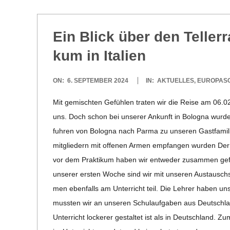
C
H
Ein Blick über den Tel­ler­
kum in Italien
U
2024-
ON:
6. SEPTEMBER 2024
IN:
AKTUELLES
,
EUROPAS
L
09-
Mit gemisch­ten Gefüh­len tra­ten wir die Reise am 06.02.
06
E
uns. Doch schon bei unse­rer Ankunft in Bolo­gna wur­den 
fuh­ren von Bolo­gna nach Parma zu unse­ren Gast­fa­mi­l
mit­glie­dern mit offe­nen Armen emp­fan­gen wur­den Der 
vor dem Prak­ti­kum haben wir ent­we­der zusam­men ge
unse­rer ers­ten Woche sind wir mit unse­ren Aus­tausch­s
men eben­falls am Unter­richt teil. Die Leh­rer haben uns n
muss­ten wir an unse­ren Schul­auf­ga­ben aus Deutsch­l
Unter­richt locke­rer gestal­tet ist als in Deutsch­land.