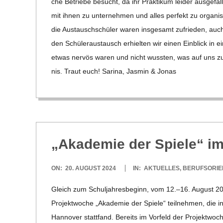
che Betriebe besucht, da ihr Prak­ti­kum lei­der aus­ge­f
mit ihnen zu unter­neh­men und alles per­fekt zu orga­ni­
die Aus­tausch­schü­ler waren ins­ge­samt zufrie­den, au
den Schü­ler­aus­tausch erhiel­ten wir einen Ein­blick i
etwas ner­vös waren und nicht wuss­ten, was auf uns zu
nis. Traut euch! Sarina, Jas­min & Jonas
„Aka­de­mie der Spiele“ i
2024-
ON:
20. AUGUST 2024
IN:
AKTUELLES
,
BERUFSORIE
08-
Gleich zum Schul­jah­res­be­ginn, vom 12.–16. August 20
20
Pro­jekt­wo­che „Aka­de­mie der Spiele“ teil­neh­men, die 
Han­no­ver statt­fand. Bereits im Vor­feld der Pro­jekt­w