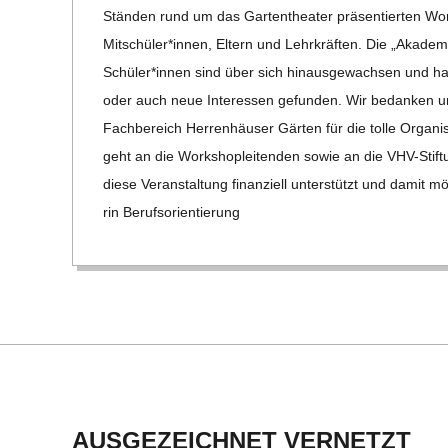
Stän­den rund um das Gar­ten­thea­ter prä­sen­tier­ten Wor
Mitschüler*innen, Eltern und Lehr­kräf­ten. Die „Aka­de­mi
Schüler*innen sind über sich hin­aus­ge­wach­sen und h
oder auch neue Inter­es­sen gefun­den. Wir bedan­ken un
Fach­be­reich Her­ren­häu­ser Gär­ten für die tolle Orga­ni
geht an die Work­shop­lei­ten­den sowie an die VHV-Stif­­tu
diese Ver­an­stal­tung finan­zi­ell unter­stützt und dami
rin Berufs­ori­en­tie­rung
AUSGEZEICHNET VERNETZT