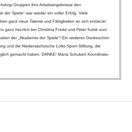
k­­shop-Grup­­pen ihre Arbeits­er­geb­nisse den
e der Spiele“ war wie­der ein vol­ler Erfolg. Viele
aben ganz neue Talente und Fähig­kei­ten an sich ent­deckt
s ganz herz­lich bei Chris­tina Fri­cke und Peter Kubik vom
­sa­tion der „Aka­de­mie der Spiele“! Ein wei­te­res Dan­ke­schön
ng und die Nie­der­säch­si­sche Lotto-Sport-Stif­­tung, die
t mög­lich gemacht haben. DANKE! Maria Schu­bert Koor­di­na­to­