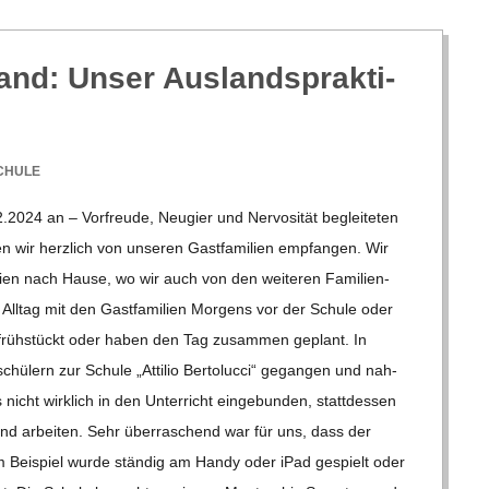
rand: Unser Aus­lands­prak­ti­
CHULE
2024 an – Vor­freude, Neu­gier und Ner­vo­si­tät beglei­te­ten
wir herz­lich von unse­ren Gast­fa­mi­lien emp­fan­gen. Wir
ien nach Hause, wo wir auch von den wei­te­ren Fami­li­en­
All­tag mit den Gast­fa­mi­lien Mor­gens vor der Schule oder
früh­stückt oder haben den Tag zusam­men geplant. In
chü­lern zur Schule „Atti­lio Ber­to­lucci“ gegan­gen und nah­
icht wirk­lich in den Unter­richt ein­ge­bun­den, statt­des­sen
and arbei­ten. Sehr über­ra­schend war für uns, dass der
 Zum Bei­spiel wurde stän­dig am Handy oder iPad gespielt oder