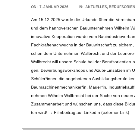
C
2026-
ON:
7. JANUAR 2026
IN:
AKTUELLES
,
BERUFSORIEN
01-
Am 15.12.2025 wurde die Urkunde über die Ver­ein­ba­run
H
07
und dem han­no­ver­schen Bau­un­ter­neh­men Wil­helm Wal
M
inno­va­tive Koope­ra­tion wurde vom Bau­in­dus­trie­ver­band 
Fach­kräf­te­nach­wuchs in der Bau­wirt­schaft zu sichern
I
schen dem Unter­neh­men Wall­brecht und der Leo­­nore-Go
Wall­brecht will unsere Schule bei der Berufs­ori­en­tie­rung d
D
gen, Bewer­bungs­work­shops und Azubi-Ein­­sä­t­­zen im Unt
Schüler*innen die ange­bo­te­nen Aus­bil­dungs­be­rufe k
T
Baumaschinenmechaniker*in, Mauer*in, Indus­­trie­­kauf
neh­men Wil­helm Wall­brecht bei der Suche von neuen Aus
-
Zusam­men­ar­beit und wün­schen uns, dass diese Bil­dungs­
ten wird! → Film­bei­trag auf Lin­ke­dIn (exter­ner Link)
S