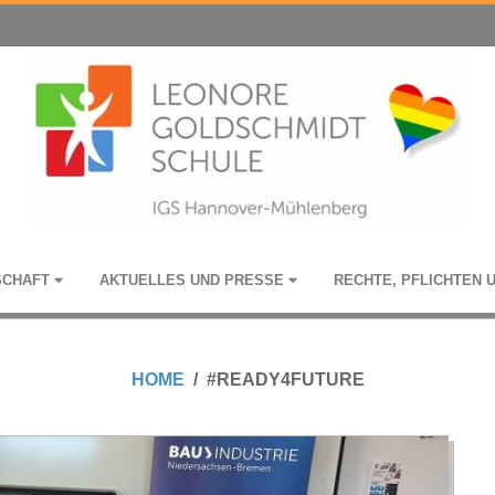
­SCHAFT
AKTU­EL­LES UND PRESSE
RECHTE, PFLICH­TEN 
HOME
#READY4FUTURE