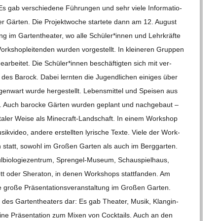
. Es gab ver­schie­dene Füh­run­gen und sehr viele Infor­ma­tio­
der Gär­ten. Die Pro­jekt­wo­che star­tete dann am 12. August
tung im Gar­ten­thea­ter, wo alle Schüler*innen und Lehr­kräfte
shop­lei­ten­den wur­den vor­ge­stellt. In klei­ne­ren Grup­pen
­bei­tet. Die Schüler*innen beschäf­tig­ten sich mit ver­
des Barock. Dabei lern­ten die Jugend­li­chen eini­ges über
n­wart wurde her­ge­stellt. Lebens­mit­tel und Spei­sen aus
­tet. Auch baro­cke Gär­ten wur­den geplant und nach­ge­baut –
ta­ler Weise als Mine­­craft-Lan­d­­schaft. In einem Work­shop
ik­vi­deo, andere erstell­ten lyri­sche Texte. Viele der Work­
en statt, sowohl im Gro­ßen Gar­ten als auch im Berg­gar­ten.
o­lo­gie­zen­trum, Spren­­gel-Museum, Schau­spiel­haus,
tt oder She­ra­ton, in denen Work­shops statt­fan­den. Am
 große Prä­sen­ta­ti­ons­ver­an­stal­tung im Gro­ßen Gar­ten.
des Gar­ten­thea­ters dar: Es gab Thea­ter, Musik, Klang­in­
 eine Prä­sen­ta­tion zum Mixen von Cock­tails. Auch an den