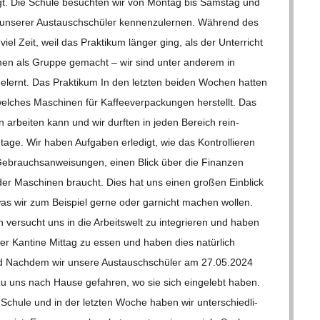
agt. Die Schule besuch­ten wir von Mon­tag bis Sams­tag und
se­rer Aus­tausch­schü­ler ken­nen­zu­ler­nen. Wäh­rend des
el Zeit, weil das Prak­ti­kum län­ger ging, als der Unter­richt
en als Gruppe gemacht – wir sind unter ande­rem in
­lernt. Das Prak­ti­kum In den letz­ten bei­den Wochen hat­ten
­ches Maschi­nen für Kaf­fee­ver­pa­ckun­gen her­stellt. Das
 arbei­ten kann und wir durf­ten in jeden Bereich rein­
ge. Wir haben Auf­ga­ben erle­digt, wie das Kon­trol­lie­ren
Gebrauchs­an­wei­sun­gen, einen Blick über die Finan­zen
er Maschi­nen braucht. Dies hat uns einen gro­ßen Ein­blick
as wir zum Bei­spiel gerne oder gar­nicht machen wol­len.
ver­sucht uns in die Arbeits­welt zu inte­grie­ren und haben
 der Kan­tine Mit­tag zu essen und haben dies natür­lich
and Nach­dem wir unsere Aus­tausch­schü­ler am 27.05.2024
 zu uns nach Hause gefah­ren, wo sie sich ein­ge­lebt haben.
Schule und in der letz­ten Woche haben wir unter­schied­li­