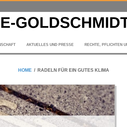
N­SCHAFT
AKTU­EL­LES UND PRESSE
RECHTE, PFLICH­TEN U
HOME
RADELN FÜR EIN GUTES KLIMA