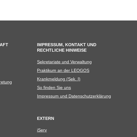
AFT
IMPRESSUM, KONTAKT UND
RECHTLICHE HINWEISE
Sekre­ta­riate und Verwaltung
Prak­ti­kum an der LEOGOS
Krank­mel­dung (Sek. I)
tretung
So fin­den Sie uns
Impres­sum und Datenschutzerklärung
EXTERN
iServ