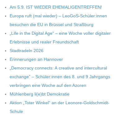
Am 5.9. IST WIEDER EHEMALIGENTREFFEN!
Europa ruft (mal wie­der) – LeoGoS-Schüler:innen
besu­chen die EU in Brüs­sel und Straßburg
„Life in the Digi­tal Age“ – eine Woche vol­ler digi­ta­ler
Erleb­nisse und rea­ler Freundschaft
Stadt­ra­deln 2026
Erin­ne­run­gen an Hannover
„Demo­cracy con­nects: A crea­tive and inter­cul­tu­ral
exch­ange” – Schüler:innen des 8. und 9 Jahr­gangs
ver­brin­gen eine Woche auf den Azoren
Müh­len­berg li(e)bt Demokratie
Aktion „Toter Win­kel“ an der Leonore-Goldschmidt-
Schule