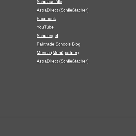
Schul­aus­fälle
Astra­Di­rect (Schließ­fä­cher)
Face­book
You­Tube
Schul­en­gel
Fair­trade Schools Blog
Mensa (Menü­part­ner)
Astra­Di­rect (Schließ­fä­cher)