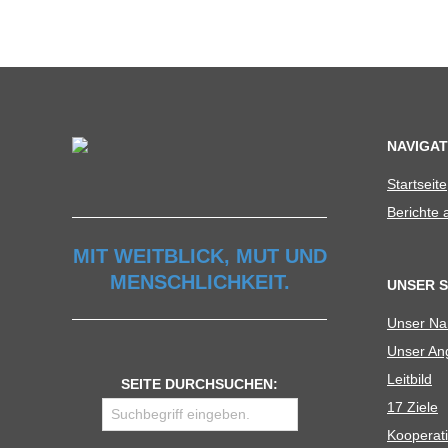
NAVIGAT
Start­seite
Berichte
MIT WEITBLICK, MUT UND
MENSCHLICHKEIT.
UNSER 
Unser N
Unser Ang
Leit­bild
SEITE DURCHSUCHEN:
17 Ziele
Koope­ra­t