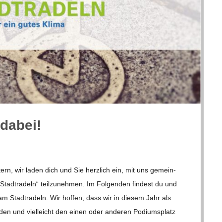
 dabei!
tern, wir laden dich und Sie herz­lich ein, mit uns gemein­
dt­ra­deln“ teil­zu­neh­men. Im Fol­gen­den fin­dest du und
 am Stadt­ra­deln. Wir hof­fen, dass wir in die­sem Jahr als
r­den und viel­leicht den einen oder ande­ren Podi­ums­platz