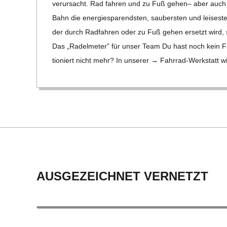
ver­ur­sacht. Rad fah­ren und zu Fuß gehen– aber auch K
U
Bahn die ener­gie­spa­rends­ten, sau­bers­ten und lei­ses­
L
der durch Rad­fah­ren oder zu Fuß gehen ersetzt wird, sc
Das „Radel­me­ter” für unser Team Du hast noch kein Fahr
E
tio­niert nicht mehr? In unse­rer → Fahr­rad-Wer­k­statt w
AUSGEZEICHNET VERNETZT