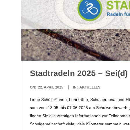
E
-
G
O
L
Stadt­ra­deln 2025 – Sei(d)
D
2025-
ON:
22. APRIL 2025
IN:
AKTUELLES
S
04-
Liebe Schüler*innen, Lehr­kräfte, Schul­per­so­nal und El
22
C
sam vom 18.05. bis 07.06.2025 am Schul­wett­be­werb „Sta
fin­den Sie alle wich­ti­gen Infor­ma­tio­nen zur Teil­nahme
H
Schul­ge­mein­schaft viele, viele Kilo­me­ter sam­meln we