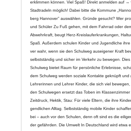
erklim­men kön­nen. Viel Spaß! Direkt anmel­den auf → ww
M
Stadt­ra­deln mög­lich! Dabei bitte die Kom­mune „Han­n
berg Han­no­ver” aus­wäh­len. Gründe gesucht? Wer pro­fi­ti
I
und Schü­ler Zu Fuß gehen, mit dem Fahr­rad oder dem 
Abwehr­kraft, beugt Herz-Kreis­lauf­er­kran­­kun­­gen, Ha
D
Spaß. Außer­dem schu­len Kin­der und Jugend­li­che ihre
ver wahr, wenn sie den Schul­weg aus­ei­ge­ner Kraft bewä
T
selbst­stän­dig und sicher im Ver­kehr zu bewe­gen. Dies s
Schul­weg bie­tet Raum für per­sön­li­che Erleb­nisse, sch
-
dem Schul­weg wer­den soziale Kon­takte geknüpft und ge
Leh­re­rin­nen und Leh­rer Kin­der, die sich viel bewe­gen
S
den Schul­we­gen ersetzt das Toben im Klas­sen­zim­mer und s
Zeit­druck, Hek­tik, Stau: Für viele Eltern, die ihre Kin
C
gend­li­chen All­tag. Selbst­stän­dig mobile Kin­der schaf­f
bei – auch vor den Schu­len, denn oft sind es die eili­ge
H
der gefähr­den. Die Umwelt In Deutsch­land wird etwa ein