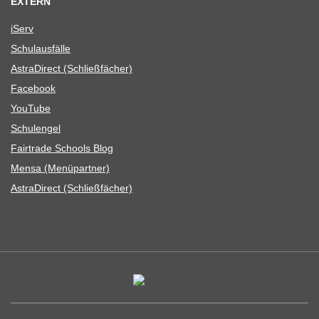
EXTERN
iServ
Schul­aus­fälle
Astra­Di­rect (Schließ­fä­cher)
Face­book
You­Tube
Schul­en­gel
Fair­trade Schools Blog
Mensa (Menü­part­ner)
Astra­Di­rect (Schließ­fä­cher)