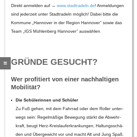
C
Direkt anmel­den auf →
www​.stadt​ra​deln​.de
! Anmel­dun­gen
sind jeder­zeit unter Stadt­ra­deln mög­lich! Dabei bitte die
H
Kom­mune „Han­no­ver in der Region Han­no­ver” sowie das
Team „IGS Müh­len­berg Han­no­ver” auswählen.
M
I
GRÜNDE GESUCHT?
D
Wer pro­fi­tiert von einer nach­hal­ti­gen
T
Mobilität?
Die Schü­le­rin­nen und Schüler
-
Zu Fuß gehen, mit dem Fahr­rad oder dem Rol­ler unter­
wegs sein: Regel­mä­ßige Bewe­gung stärkt die Abwehr­
S
kraft, beugt Herz-Kreis­lauf­erkran­kun­gen, Hal­tungs­schä­
den und Über­ge­wicht vor und macht Alt und Jung Spaß.