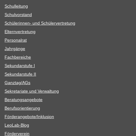
Schul­lei­tung
Schul­vor­stand
Schü­le­rin­nen- und Schülervertretung
Eltern­ver­tre­tung
Per­so­nal­rat
Jahr­gänge
Fach­be­rei­che
Sekun­dar­stufe I
Sekun­dar­stufe II
Ganztag/​​AGs
Sekre­ta­riate und Verwaltung
Bera­tungs­an­ge­bote
Berufs­ori­en­tie­rung
Förderangebote/​​Inklusion
Leo­Lab-Blog
För­der­ver­ein