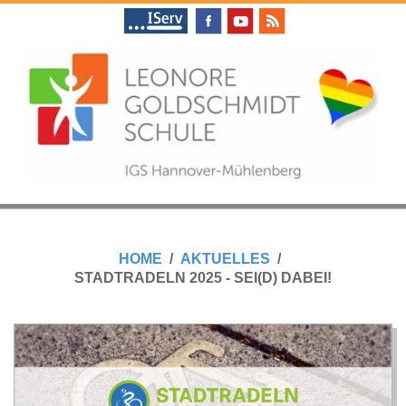
Skip
to
content
L
Primary
E
Navigation
HOME
AKTUELLES
Menu
STADTRADELN 2025 - SEI(D) DABEI!
O
N
O