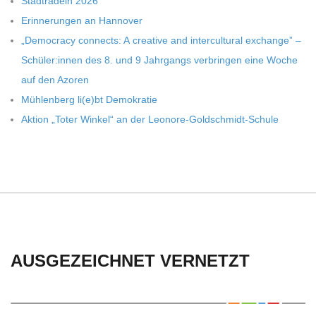
Stadt­ra­deln 2026
Erin­ne­run­gen an Hannover
„Demo­cracy con­nects: A crea­tive and inter­cul­tu­ral exch­ange” –
Schüler:innen des 8. und 9 Jahr­gangs ver­brin­gen eine Woche
auf den Azoren
Müh­len­berg li(e)bt Demokratie
Aktion „Toter Win­kel“ an der Leonore-Goldschmidt-Schule
AUSGEZEICHNET VERNETZT