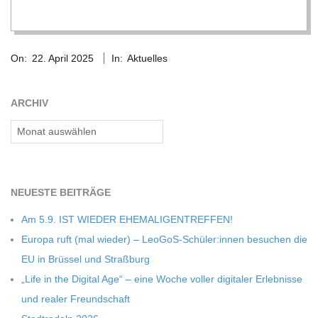
2025-
On:
22. April 2025
In:
Aktuelles
04-
22
ARCHIV
Archiv
NEU­ESTE BEITRÄGE
Am 5.9. IST WIEDER EHEMALIGENTREFFEN!
Europa ruft (mal wie­der) – LeoGoS-Schüler:innen besu­chen die
EU in Brüs­sel und Straßburg
„Life in the Digi­tal Age“ – eine Woche vol­ler digi­ta­ler Erleb­nisse
und rea­ler Freundschaft