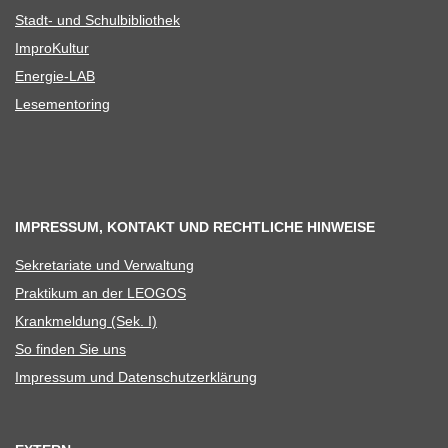
Stadt- und Schulbibliothek
Impro­Kul­tur
Ener­­gie-LAB
Lese­men­to­ring
IMPRESSUM, KONTAKT UND RECHTLICHE HINWEISE
Sekre­ta­riate und Verwaltung
Prak­ti­kum an der LEOGOS
Krank­mel­dung (Sek. I)
So fin­den Sie uns
Impres­sum und Datenschutzerklärung