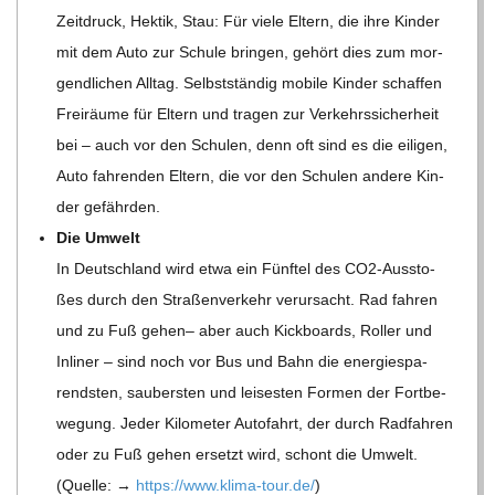
Zeit­druck, Hek­tik, Stau: Für viele Eltern, die ihre Kin­der
mit dem Auto zur Schule brin­gen, gehört dies zum mor­
gend­li­chen All­tag. Selbst­stän­dig mobile Kin­der schaf­fen
Frei­räume für Eltern und tra­gen zur Ver­kehrs­si­cher­heit
bei – auch vor den Schu­len, denn oft sind es die eili­gen,
Auto fah­ren­den Eltern, die vor den Schu­len andere Kin­
der gefährden.
Die Umwelt
In Deutsch­land wird etwa ein Fünf­tel des CO2-Aus­sto­
ßes durch den Stra­ßen­ver­kehr ver­ur­sacht. Rad fah­ren
und zu Fuß gehen– aber auch Kick­boards, Rol­ler und
Inli­ner – sind noch vor Bus und Bahn die ener­gie­spa­
rends­ten, sau­bers­ten und lei­ses­ten For­men der Fort­be­
we­gung. Jeder Kilo­me­ter Auto­fahrt, der durch Rad­fah­ren
oder zu Fuß gehen ersetzt wird, schont die Umwelt.
(Quelle: →
https://​www​.klima​-tour​.de/
)