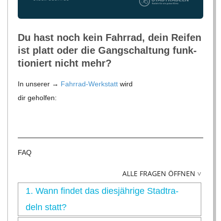
Du hast noch kein Fahr­rad, dein Rei­fen
ist platt oder die Gang­schal­tung funk­
tio­niert nicht mehr?
In unse­rer →
Fahr­rad-Werk­statt
wird
dir geholfen:
FAQ
ALLE FRAGEN ÖFFNEN ˅
1.
Wann fin­det das dies­jäh­rige Stadt­ra­
deln statt?