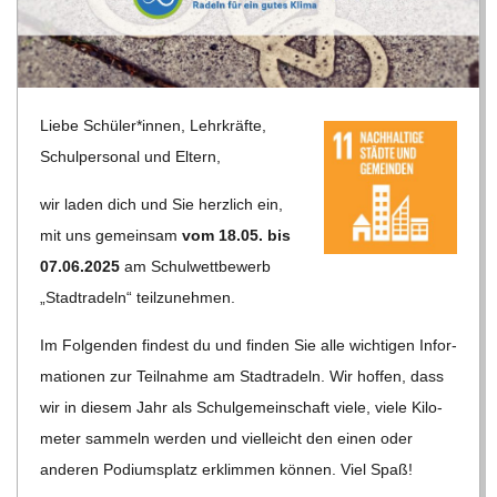
R
E
Liebe Schüler*innen, Lehr­kräfte,
-
Schul­per­so­nal und Eltern,
wir laden dich und Sie herz­lich ein,
G
mit uns gemein­sam
vom 18.05. bis
07.06.2025
am Schul­wett­be­werb
O
„Stadt­ra­deln“ teilzunehmen.
L
Im Fol­gen­den fin­dest du und fin­den Sie alle wich­ti­gen Infor­
ma­tio­nen zur Teil­nahme am Stadt­ra­deln. Wir hof­fen, dass
D
wir in die­sem Jahr als Schul­ge­mein­schaft viele, viele Kilo­
me­ter sam­meln wer­den und viel­leicht den einen oder
S
ande­ren Podi­ums­platz erklim­men kön­nen. Viel Spaß!