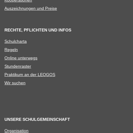
Aus­zeich­nun­gen und Preise
RECHTE, PFLICHTEN UND INFOS
Schul­charta
Regeln
Online unter­wegs
Stun­den­ras­ter
Prak­ti­kum an der LEOGOS
Wir suchen
UNSERE SCHULGEMEINSCHAFT
Orga­ni­sa­tion