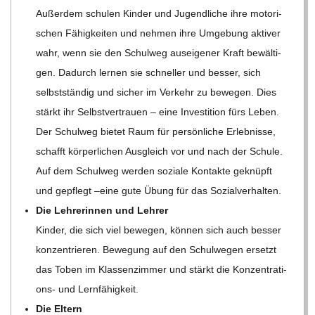
C
Außer­dem schu­len Kin­der und Jugend­li­che ihre moto­ri­
schen Fähig­kei­ten und neh­men ihre Umge­bung akti­ver
H
wahr, wenn sie den Schul­weg aus­ei­ge­ner Kraft bewäl­ti­
gen. Dadurch ler­nen sie schnel­ler und bes­ser, sich
U
selbst­stän­dig und sicher im Ver­kehr zu bewe­gen. Dies
L
stärkt ihr Selbst­ver­trauen – eine Inves­ti­tion fürs Leben.
Der Schul­weg bie­tet Raum für per­sön­li­che Erleb­nisse,
E
schafft kör­per­li­chen Aus­gleich vor und nach der Schule.
Auf dem Schul­weg wer­den soziale Kon­takte geknüpft
und gepflegt –eine gute Übung für das Sozialverhalten.
Die Leh­re­rin­nen und Lehrer
Kin­der, die sich viel bewe­gen, kön­nen sich auch bes­ser
kon­zen­trie­ren. Bewe­gung auf den Schul­we­gen ersetzt
das Toben im Klas­sen­zim­mer und stärkt die Kon­zen­tra­ti­
ons- und Lernfähigkeit.
Die Eltern