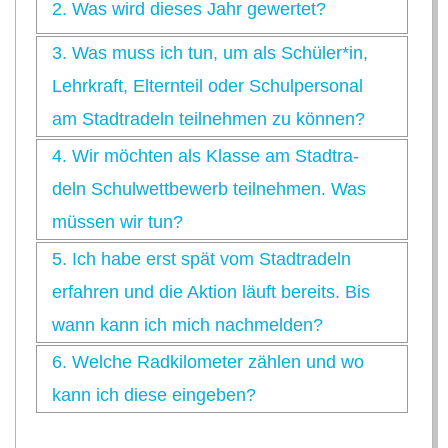
2.
Was wird die­ses Jahr gewertet?
3.
Was muss ich tun, um als Schüler*in,
Lehr­kraft, Eltern­teil oder Schul­per­so­nal
am Stadt­ra­deln teil­neh­men zu können?
4.
Wir möch­ten als Klasse am Stadt­ra­
deln Schul­wett­be­werb teil­neh­men. Was
müs­sen wir tun?
5.
Ich habe erst spät vom Stadt­ra­deln
erfah­ren und die Aktion läuft bereits. Bis
wann kann ich mich nachmelden?
6.
Wel­che Rad­ki­lo­me­ter zäh­len und wo
kann ich diese eingeben?