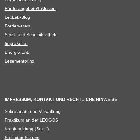
Förderangebote/​​Inklusion
Leo­Lab-Blog
För­der­ver­ein
Stadt- und Schulbibliothek
Impro­Kul­tur
Ener­­gie-LAB
Lese­men­to­ring
IMPRESSUM, KONTAKT UND RECHTLICHE HINWEISE
Sekre­ta­riate und Verwaltung
Prak­ti­kum an der LEOGOS
Krank­mel­dung (Sek. I)
So fin­den Sie uns