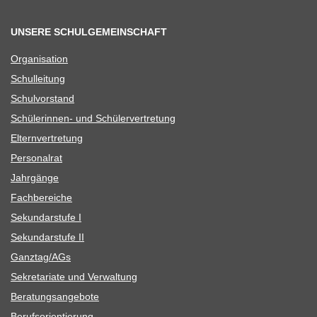
UNSERE SCHULGEMEINSCHAFT
Orga­ni­sa­tion
Schul­lei­tung
Schul­vor­stand
Schü­le­rin­nen- und Schülervertretung
Eltern­ver­tre­tung
Per­so­nal­rat
Jahr­gänge
Fach­be­rei­che
Sekun­dar­stufe I
Sekun­dar­stufe II
Ganztag/​​AGs
Sekre­ta­riate und Verwaltung
Bera­tungs­an­ge­bote
Berufs­ori­en­tie­rung