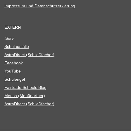
Impres­sum und Datenschutzerklärung
EXTERN
iServ
Schul­aus­fälle
Astra­Di­rect (Schließ­fä­cher)
Face­book
You­Tube
Schul­en­gel
Fair­trade Schools Blog
Mensa (Menü­part­ner)
Astra­Di­rect (Schließ­fä­cher)