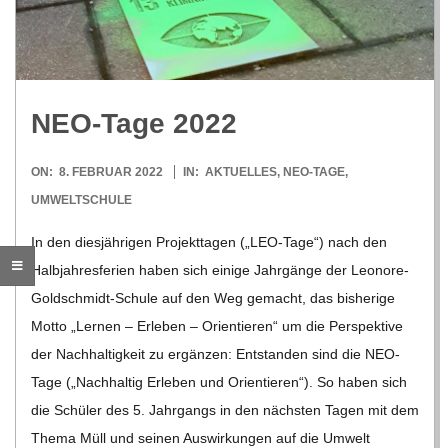
R
E
NEO-Tage 2022
-
2022-
ON:
8. FEBRUAR 2022
IN:
AKTUELLES
,
NEO-TAGE
,
G
02-
UMWELTSCHULE
08
In den dies­jäh­ri­gen Pro­jekt­ta­gen („LEO-Tage“) nach den
O
Halb­jah­res­fe­rien haben sich einige Jahr­gänge der Leo­­nore-
L
Gol­d­­schmidt-Schule auf den Weg gemacht, das bis­he­rige
Motto „Ler­nen – Erle­ben – Ori­en­tie­ren“ um die Per­spek­tive
D
der Nach­hal­tig­keit zu ergän­zen: Ent­stan­den sind die NEO-
Tage („Nach­hal­tig Erle­ben und Ori­en­tie­ren“). So haben sich
S
die Schü­ler des 5. Jahr­gangs in den nächs­ten Tagen mit dem
Thema Müll und sei­nen Aus­wir­kun­gen auf die Umwelt