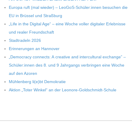
C
Europa ruft (mal wie­der) – LeoGoS-Schüler:innen besu­chen die
H
EU in Brüs­sel und Straßburg
„Life in the Digi­tal Age“ – eine Woche vol­ler digi­ta­ler Erleb­nisse
U
und rea­ler Freundschaft
Stadt­ra­deln 2026
L
Erin­ne­run­gen an Hannover
„Demo­cracy con­nects: A crea­tive and inter­cul­tu­ral exch­ange” –
E
Schüler:innen des 8. und 9 Jahr­gangs ver­brin­gen eine Woche
auf den Azoren
Müh­len­berg li(e)bt Demokratie
Aktion „Toter Win­kel“ an der Leonore-Goldschmidt-Schule