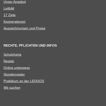
Unser Ange­bot
Leit­bild
17 Ziele
Koope­ra­tio­nen
Aus­zeich­nun­gen und Preise
RECHTE, PFLICHTEN UND INFOS
Schul­charta
Regeln
Online unter­wegs
Stun­den­ras­ter
Prak­ti­kum an der LEOGOS
Wir suchen