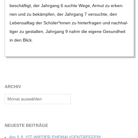
C
beschäf­tigt, der Jahr­gang 6 suchte Wege, Armut zu erken­
nen und zu bekämp­fen, der Jahr­gang 7 ver­suchte, den
H
Lebens­all­tag der Schüler*innen zu hin­ter­fra­gen und nach­hal­
ti­ger zu gestal­ten, Jahr­gang 9 nahm die eigene Gesund­heit
M
in den Blick.
I
D
ARCHIV
T
Archiv
-
S
NEU­ESTE BEITRÄGE
Am 5.9. IST WIEDER EHEMALIGENTREFFEN!